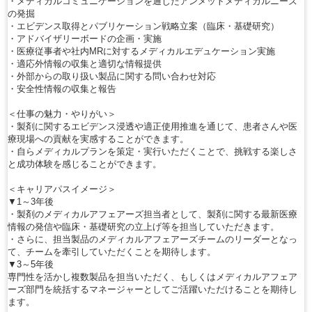
・メディカルコミュニケーションを通じたアンメットメディカルニーズ
の発掘
・エビデンス取得とパブリケーション戦略立案（臨床・基礎研究）
・アドバイザリーボードの企画・実施
・医療従事者や社内MRに対するメディカルエデュケーション実施
・適応外情報の収集と適切な情報提供
・外部からの取り扱い製品に関する問い合わせ対応
・安全性情報の収集と報告
＜仕事の魅力・やりがい＞
・製剤に関するエビデンス浸透や適正使用推進を通じて、患者さんや医
療現場への貢献を実感することができます。
・自らメディカルプランを策定・実行いただくことで、挑戦する楽しさ
と成功体験を感じることができます。
＜キャリアパスイメージ＞
▼1～3年後
・製剤のメディカルアフェアーズ担当者として、製剤に関する最新医療
情報の発信や臨床・基礎研究の立上げ等を担当していただきます。
・さらに、担当製品のメディカルアフェアーズチームのリーダーとなっ
て、チームを牽引していただくことを期待します。
▼3～5年後
専門性を活かし複数製品を担当いただく、もしくはメディカルアフェア
ーズ部門を統括するマネージャーとしてご活躍いただけることを期待し
ます。