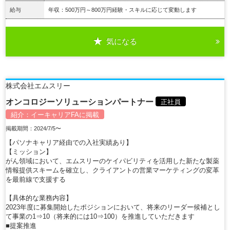
給与
年収：500万円～800万円経験・スキルに応じて変動します
気になる
詳細を見る
株式会社エムスリー
オンコロジーソリューションパートナー
正社員
紹介：
イーキャリアFA
に掲載
掲載期間：2024/7/5〜
【パソナキャリア経由での入社実績あり】
【ミッション】
がん領域において、エムスリーのケイパビリティを活用した新たな製薬
情報提供スキームを確立し、クライアントの営業マーケティングの変革
を最前線で支援する
【具体的な業務内容】
2023年度に募集開始したポジションにおいて、将来のリーダー候補とし
て事業の1⇒10（将来的には10⇒100）を推進していただきます
■提案推進