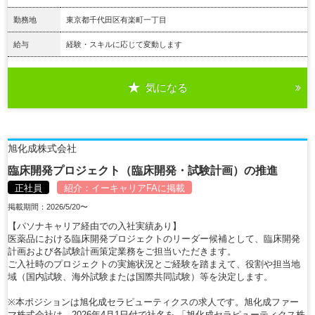
勤務地
東京都千代田区有楽町一丁目
給与
経験・スキルに応じて変動します
気になる
詳細を見る
旭化成株式会社
臨床開発プロジェクト（臨床開発・試験計画）の推進
正社員
紹介：
イーキャリアFA
に掲載
掲載期間：2026/5/20〜
【パソナキャリア経由での入社実績あり】
医薬品における臨床開発プロジェクトのリーダー候補として、臨床開発
計画および各試験計画策定業務をご担当いただきます。
ご入社時のプロジェクトの実施状況とご経験を踏まえて、役割や担当地
域（国内試験、海外試験または国際共同試験）等を決定します。
※本ポジションは旭化成セラピューティクスの求人です。旭化成ファー
マ株式会社は、2026年4月1日付で社名を 「旭化成セラピューティクス株