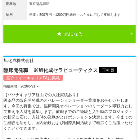
勤務地
東京都品川区
給与
年収：500万円～1200万円経験・スキルに応じて変動します
気になる
詳細を見る
旭化成株式会社
臨床開発職 ※旭化成セラピューティクス
正社員
紹介：
イーキャリアFA
に掲載
掲載期間：2026/5/21〜
【パソナキャリア経由での入社実績あり】
医薬品の臨床開発職のオペレーションリーダー業務をお任せいたしま
す。今回の募集では、臨床開発オペレーションのリーダーを即戦力とし
て担える人財を募集します。前職までのご経験と入社時のプロジェクト
の状況に応じ、入社時の業務およびポジションを決定します。今までの
ご経験を活かし、国内治験および国際共同治験まで幅広くご活躍いただ
くことができます。