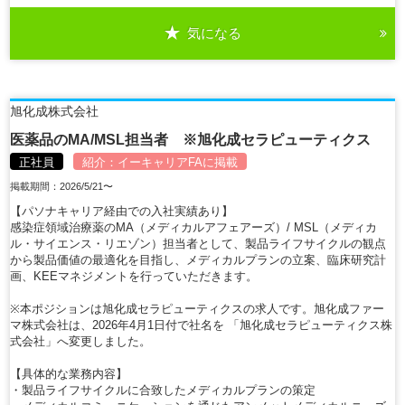
気になる
詳細を見る
旭化成株式会社
医薬品のMA/MSL担当者 ※旭化成セラピューティクス
正社員
紹介：
イーキャリアFA
に掲載
掲載期間：2026/5/21〜
【パソナキャリア経由での入社実績あり】
感染症領域治療薬のMA（メディカルアフェアーズ）/ MSL（メディカ
ル・サイエンス・リエゾン）担当者として、製品ライフサイクルの観点
から製品価値の最適化を目指し、メディカルプランの立案、臨床研究計
画、KEEマネジメントを行っていただきます。
※本ポジションは旭化成セラピューティクスの求人です。旭化成ファー
マ株式会社は、2026年4月1日付で社名を 「旭化成セラピューティクス株
式会社」へ変更しました。
【具体的な業務内容】
・製品ライフサイクルに合致したメディカルプランの策定