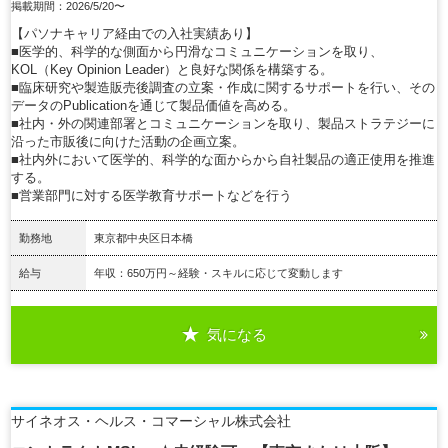
掲載期間：2026/5/20〜
【パソナキャリア経由での入社実績あり】
■医学的、科学的な側面から円滑なコミュニケーションを取り、
KOL（Key Opinion Leader）と良好な関係を構築する。
■臨床研究や製造販売後調査の立案・作成に関するサポートを行い、その
データのPublicationを通じて製品価値を高める。
■社内・外の関連部署とコミュニケーションを取り、製品ストラテジーに
沿った市販後に向けた活動の企画立案。
■社内外において医学的、科学的な面からから自社製品の適正使用を推進
する。
■営業部門に対する医学教育サポートなどを行う
勤務地
東京都中央区日本橋
給与
年収：650万円～経験・スキルに応じて変動します
気になる
詳細を見る
サイネオス・ヘルス・コマーシャル株式会社