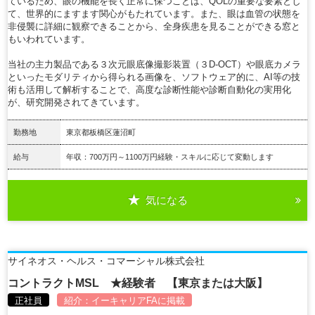
ているため、眼の機能を長く正常に保つことは、QOLの重要な要素とし
て、世界的にますます関心がもたれています。また、眼は血管の状態を
非侵襲に詳細に観察できることから、全身疾患を見ることができる窓と
もいわれています。
当社の主力製品である３次元眼底像撮影装置（３D-OCT）や眼底カメラ
といったモダリティから得られる画像を、ソフトウェア的に、AI等の技
術も活用して解析することで、高度な診断性能や診断自動化の実用化
が、研究開発されてきています。
勤務地
東京都板橋区蓮沼町
給与
年収：700万円～1100万円経験・スキルに応じて変動します
気になる
詳細を見る
サイネオス・ヘルス・コマーシャル株式会社
コントラクトMSL ★経験者 【東京または大阪】
正社員
紹介：
イーキャリアFA
に掲載