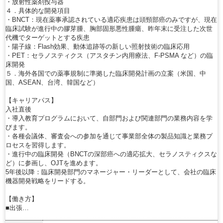
・放射性薬剤投与器
４．具体的な開発項目
・BNCT：現在薬事承認されている適応疾患は頭頸部癌のみですが、現在
臨床試験が進行中の膠芽腫、胸部固形悪性腫瘍、昨年末に受注した次世
代機でターゲットとする疾患
・陽子線：Flash効果、動体追跡等の新しい照射技術の臨床応用
・PET：セラノスティクス（アスタチン内用療法、F-PSMA など）の臨
床開発
５．海外各国での薬事規制に準拠した臨床開発計画の立案（米国、中
国、ASEAN、台湾、韓国など）
【キャリアパス】
入社直後
・導入教育プログラムにおいて、自部門および関連部門の業務内容を学
びます。
・各種会議体、審査会への参加を通じて事業部全体の製品知識と業務プ
ロセスを習得します。
・進行中の臨床開発（BNCTの深部癌への適応拡大、セラノスティクスな
ど）に参画し、OJTを進めます。
5年後以降：臨床開発部門のマネージャー・リーダーとして、会社の臨床
機器開発戦略をリードする。
【働き方】
■出張…