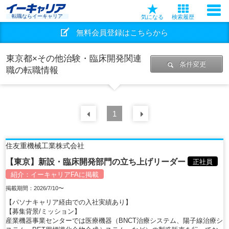
転職ならイーキャリア
気になる
検索履歴
無料会員登録はこちらから
東京都×その他治験・臨床開発関連
条件変更
職の転職情報
前の
1
30
件
次の
30
件
住友重機械工業株式会社
【東京】新設・臨床開発部門の立ち上げリーダー
正社員
紹介：
イーキャリアFA
に掲載
掲載期間：2026/7/10〜
【パソナキャリア経由での入社実績あり】
【募集背景/ミッション】
産業機器事業センターでは医療機器（BNCT治療システム、陽子線治療シ