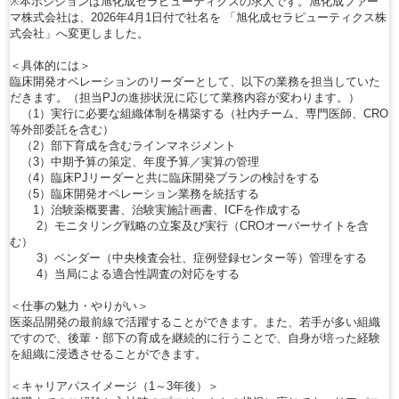
※本ポジションは旭化成セラピューティクスの求人です。旭化成ファー
マ株式会社は、2026年4月1日付で社名を 「旭化成セラピューティクス株
式会社」へ変更しました。
＜具体的には＞
臨床開発オペレーションのリーダーとして、以下の業務を担当していた
だきます。（担当PJの進捗状況に応じて業務内容が変わります。）
（1）実行に必要な組織体制を構築する（社内チーム、専門医師、CRO
等外部委託を含む）
（2）部下育成を含むラインマネジメント
（3）中期予算の策定、年度予算／実算の管理
（4）臨床PJリーダーと共に臨床開発プランの検討をする
（5）臨床開発オペレーション業務を統括する
1）治験薬概要書、治験実施計画書、ICFを作成する
2）モニタリング戦略の立案及び実行（CROオーバーサイトを含
む）
3）ベンダー（中央検査会社、症例登録センター等）管理をする
4）当局による適合性調査の対応をする
＜仕事の魅力・やりがい＞
医薬品開発の最前線で活躍することができます。また、若手が多い組織
ですので、後輩・部下の育成を継続的に行うことで、自身が培った経験
を組織に浸透させることができます。
＜キャリアパスイメージ（1～3年後）＞