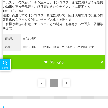
エムスリーの既存ツールを活用し、オンコロジー領域における情報提供
の効果効率改善施策を、経営層を含むクライアントに提案する
■サービス企画
進化し高度化するオンコロジー領域において、臨床現場で真に役立つ情
報提供の在り方を検討し、サービス化を推進する
（仕様や機能の特定、エンジニアとの開発、お客さまへの導入・展開等
を含む）
勤務地
東京都港区
給与
年収：500万円～1200万円経験・スキルに応じて変動します
気になる
詳細を見る
条件変更
前の
1
30
件
次の
30
件