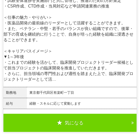
・試験全体進捗を実施部門と共に管理し、推進のための方針策定
・CSR作成、CTD作成・当局対応など申請関連業務の推進
＜仕事の魅力・やりがい＞
・医薬品開発の最前線のリーダーとして活躍することができます。
・また、ベテラン・中堅・若手のバランスが良い組織ですので、後輩・
部下の育成を継続的に行うことで、自身が培った経験を組織に浸透させ
ることができます。
＜キャリアパスイメージ＞
▼1～3年後
・これまでの経験を活かして、臨床開発プロジェクトリーダー候補とし
て担当プロジェクトの臨床開発を推進していただきます。
・さらに、担当領域の専門性および適性を踏まえた上で、臨床開発プロ
ジェクトリーダーとして活…
勤務地
東京都千代田区有楽町一丁目
給与
経験・スキルに応じて変動します
気になる
詳細を見る