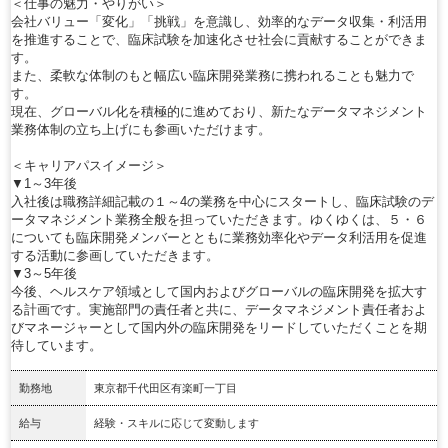
＜仕事の魅力・やりがい＞
会社バリュー「変化」「挑戦」を意識し、効率的なデータ収集・利活用
を推進することで、臨床試験を加速化させ社会に貢献することができま
す。
また、柔軟な体制のもと幅広い臨床開発業務に携われることも魅力で
す。
現在、グローバル化を積極的に進めており、新たなデータマネジメント
業務体制の立ち上げにも参画いただけます。
＜キャリアパスイメージ＞
▼1～3年後
入社後は職務詳細記載の１～4の業務を中心にスタートし、臨床試験のデ
ータマネジメント業務全般を担っていただきます。ゆくゆくは、５・６
についても臨床開発メンバーとともに業務効率化やデータ利活用を促進
する活動に参画していただきます。
▼3～5年後
今後、ヘルスケア領域として国内およびグローバルの臨床開発を拡大す
る計画です。実施部門の責任者と共に、データマネジメント責任者およ
びマネージャーとして国内外の臨床開発をリードしていただくことを期
待しています。
勤務地
東京都千代田区有楽町一丁目
給与
経験・スキルに応じて変動します