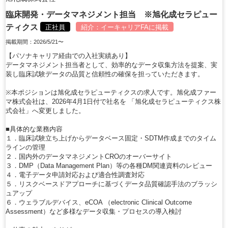
臨床開発・データマネジメント担当 ※旭化成セラピュー
ティクス
正社員
紹介：
イーキャリアFA
に掲載
掲載期間：2026/5/21〜
【パソナキャリア経由での入社実績あり】
データマネジメント担当者として、効率的なデータ収集方法を提案、実
装し臨床試験データの品質と信頼性の確保を担っていただきます。
※本ポジションは旭化成セラピューティクスの求人です。旭化成ファー
マ株式会社は、2026年4月1日付で社名を 「旭化成セラピューティクス株
式会社」へ変更しました。
■具体的な業務内容
１．臨床試験立ち上げからデータベース固定・SDTM作成までのタイム
ラインの管理
２．国内外のデータマネジメントCROのオーバーサイト
３．DMP（Data Management Plan）等の各種DM関連資料のレビュー
４．電子データ申請対応および適合性調査対応
５．リスクベースドアプローチに基づくデータ品質確認手法のブラッシ
ュアップ
６．ウェラブルデバイス、eCOA （electronic Clinical Outcome
Assessment）など多様なデータ収集・プロセスの導入検討