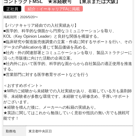
コントラクトMSL ★未経験可 【東京または大阪】
正社員
紹介：
イーキャリアFA
に掲載
掲載期間：2026/5/20〜
【パソナキャリア経由での入社実績あり】
■医学的、科学的な側面から円滑なコミュニケーションを取り、
KOL（Key Opinion Leader）と良好な関係を構築する。
■臨床研究や製造販売後調査の立案・作成に関するサポートを行い、その
データのPublicationを通じて製品価値を高める。
■社内・外の関連部署とコミュニケーションを取り、製品ストラテジーに
沿った市販後に向けた活動の企画立案。
■社内外において医学的、科学的な面からから自社製品の適正使用を推進
する。
■営業部門に対する医学教育サポートなどを行う
＜おすすめポイント＞
★MRのご経験から未経験での入社実績があり、在籍している方も薬剤師
等、未経験者が多数な環境です。未経験でも研修含め、手厚いサポート
がございます。
★経験を積んだ後に、メーカーへの転籍の実績あり。
★英語に関してはこれから勉強していく意欲や抵抗の無い方でも挑戦可
能です！
勤務地
東京都中央区日