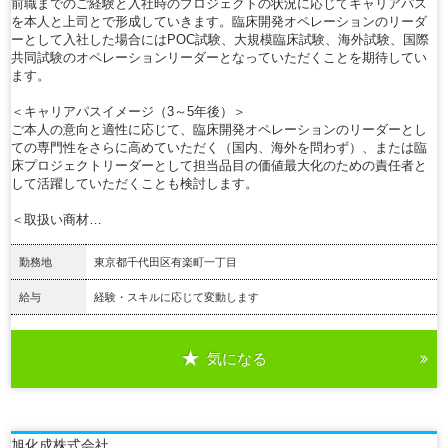
前職までのご経験と入社時のプロジェクトの状況に応じてキャリアパス
を本人と上司とで形成していきます。臨床開発オペレーションのリーダ
ーとして入社した場合にはPOC試験、大規模臨床試験、海外試験、国際
共同試験のオペレーションリーダーとなっていただくことを期待してい
ます。
＜キャリアパスイメージ（3～5年後）＞
ご本人の意向と適性に応じて、臨床開発オペレーションのリーダーとし
ての専門性をさらに高めていただく（国内、海外を問わず）、または臨
床プロジェクトリーダーとして担当品目の価値最大化のための責任者と
して活躍していただくことも検討します。
＜取扱い商材…
勤務地
東京都千代田区有楽町一丁目
給与
経験・スキルに応じて変動します
気になる
詳細を見る
旭化成株式会社