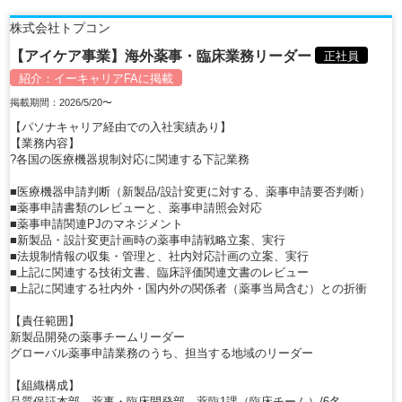
株式会社トプコン
【アイケア事業】海外薬事・臨床業務リーダー
正社員
紹介：
イーキャリアFA
に掲載
掲載期間：2026/5/20〜
【パソナキャリア経由での入社実績あり】
【業務内容】
?各国の医療機器規制対応に関連する下記業務
■医療機器申請判断（新製品/設計変更に対する、薬事申請要否判断）
■薬事申請書類のレビューと、薬事申請照会対応
■薬事申請関連PJのマネジメント
■新製品・設計変更計画時の薬事申請戦略立案、実行
■法規制情報の収集・管理と、社内対応計画の立案、実行
■上記に関連する技術文書、臨床評価関連文書のレビュー
■上記に関連する社内外・国内外の関係者（薬事当局含む）との折衝
【責任範囲】
新製品開発の薬事チームリーダー
グローバル薬事申請業務のうち、担当する地域のリーダー
【組織構成】
品質保証本部 薬事・臨床開発部 薬臨1課（臨床チーム）/6名