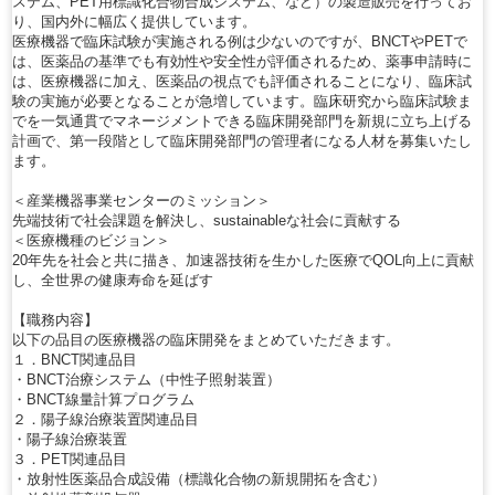
ステム、PET用標識化合物合成システム、など）の製造販売を行ってお
り、国内外に幅広く提供しています。
医療機器で臨床試験が実施される例は少ないのですが、BNCTやPETで
は、医薬品の基準でも有効性や安全性が評価されるため、薬事申請時に
は、医療機器に加え、医薬品の視点でも評価されることになり、臨床試
験の実施が必要となることが急増しています。臨床研究から臨床試験ま
でを一気通貫でマネージメントできる臨床開発部門を新規に立ち上げる
計画で、第一段階として臨床開発部門の管理者になる人材を募集いたし
ます。
＜産業機器事業センターのミッション＞
先端技術で社会課題を解決し、sustainableな社会に貢献する
＜医療機種のビジョン＞
20年先を社会と共に描き、加速器技術を生かした医療でQOL向上に貢献
し、全世界の健康寿命を延ばす
【職務内容】
以下の品目の医療機器の臨床開発をまとめていただきます。
１．BNCT関連品目
・BNCT治療システム（中性子照射装置）
・BNCT線量計算プログラム
２．陽子線治療装置関連品目
・陽子線治療装置
３．PET関連品目
・放射性医薬品合成設備（標識化合物の新規開拓を含む）