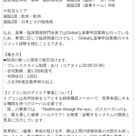
薬臨2課（薬事チーム）/8名
※担当エリア
薬臨1課：欧米・欧州
薬臨2課：日本とその他地域
なお、薬事・臨床開発部門全体ではGlobalな薬事申請業務も行っている
ため、希望に応じて臨床関連だけでなく、Globalな薬事申請業務のマネ
ジメント経験を積むこともできる。
【働き方】
■WLBの整った環境で就労頂けます。
・フレックスタイム制度：あり（コアタイム10:00-15:00）
・在宅勤務：週1.2回程度可
・年間休日：128日
・入社3年後定着率90％以上
【トプコン社のアイケア事業について】
トプコンは光学技術をコアとする精密機器メーカーで、世界各国にＲ＆
Ｄ機関を持つグローバル企業です。
「医」の事業では、『Healthcare through the eye』 のスローガンのも
と、眼を通した健康（ヘルスケア）を検査・診断するシステムの開発と
普及に注力しています。
世界的に（健康）寿命が延びる中、眼は人間の情報収集の大部分を担っ