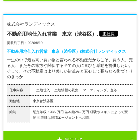
株式会社ランディックス
不動産用地仕入れ営業 東京（渋谷区）.
正社員
掲載終了日：2026/8/10
不動産用地仕入れ営業 東京（渋谷区）/株式会社ランディックス
一生の中で最も高い買い物と言われる不動産だからこそ、買う人、売
る人、またその家族や関係する全ての人に喜びと感動を提供したい。
そして、その不動産はより美しい街並みと安心して暮らせる街づくり
のきっか...
仕事内容
・土地仕入 ・土地情報の収集 ・マーケティング、交渉
勤務地
東京都渋谷区
給与
想定年収：336-万円 基本給28～万円 経験やスキルによって変
動 ※詳細は転職エージェントへお問...
気になる