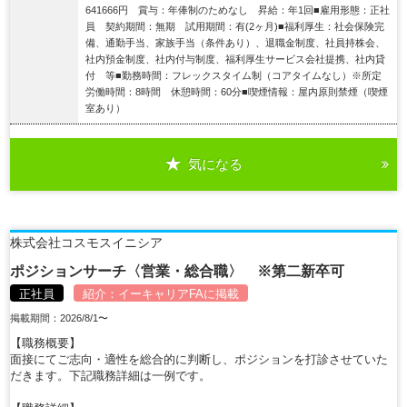
641666円 賞与：年俸制のためなし 昇給：年1回■雇用形態：正社
員 契約期間：無期 試用期間：有(2ヶ月)■福利厚生：社会保険完
備、通勤手当、家族手当（条件あり）、退職金制度、社員持株会、
社内預金制度、社内付与制度、福利厚生サービス会社提携、社内貸
付 等■勤務時間：フレックスタイム制（コアタイムなし）※所定
労働時間：8時間 休憩時間：60分■喫煙情報：屋内原則禁煙（喫煙
室あり）
気になる
詳細を見る
株式会社コスモスイニシア
ポジションサーチ〈営業・総合職〉 ※第二新卒可
正社員
紹介：
イーキャリアFA
に掲載
掲載期間：2026/8/1〜
【職務概要】
面接にてご志向・適性を総合的に判断し、ポジションを打診させていた
だきます。下記職務詳細は一例です。