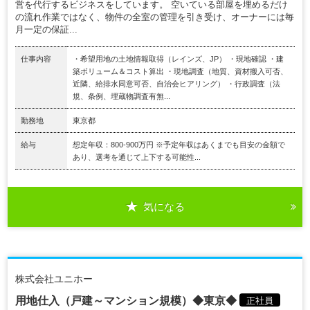
営を代行するビジネスをしています。 空いている部屋を埋めるだけ
の流れ作業ではなく、物件の全室の管理を引き受け、オーナーには毎
月一定の保証...
仕事内容
・希望用地の土地情報取得（レインズ、JP） ・現地確認 ・建
築ボリューム＆コスト算出 ・現地調査（地質、資材搬入可否、
近隣、給排水同意可否、自治会ヒアリング） ・行政調査（法
規、条例、埋蔵物調査有無...
勤務地
東京都
給与
想定年収：800-900万円 ※予定年収はあくまでも目安の金額で
あり、選考を通じて上下する可能性...
気になる
株式会社ユニホー
用地仕入（戸建～マンション規模）◆東京◆
正社員