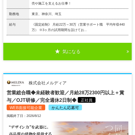
売や施⼯を⽀えるお仕事！
勤務地
東京、神奈川、埼玉
給与
《固定給制》 月給22万～30万（営業サポート職 平均年収440
万） ※3ヶ⽉の試⽤期間を設けてお...
気になる
株式会社メルディア
営業総合職◆未経験者歓迎／月給28万2300円以上＋賞
与／OJT研修／完全週休2日制◆
正社員
WEB面接可能企業
かんたん応募可
掲載終了日：2026/8/12