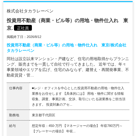
株式会社タカラレーベン
投資用不動産（商業・ビル等）の用地・物件仕入れ 東
京.
正社員
掲載終了日：2026/8/12
投資用不動産（商業・ビル等）の用地・物件仕入れ 東京/株式会社
タカラレーベン
同社は設立以来マンション・戸建など、住宅の用地取得からプランニ
ング、販売までを一貫して自社で行ってきました。 近年では、年々
事業領域やエリアを広げ、住宅のみならず、建替え・再開発事業、不
動産賃貸・管...
仕事内容
■レジ・オフィスを中心とした投資用不動産の用地・物件仕入
業務をお任せします 【具体的には】 用地・物件に関する情報
収集、調査、事業計画、交渉、取引にいたる諸業務をご担当頂
きます。 投資対象のアセ...
勤務地
東京都千代田区
給与
想定年収：450-万円 【マネージャーの場合】 年収780万円～
【プレーヤーの場合】 年収...