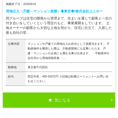
掲載終了日：2026/8/19
用地仕入（戸建～マンション規模）◆東京◆/株式会社ユニホー
同グループは住宅の開発から管理まで、住まいを通じて顧客と一生の
付き合いをしていくという理念のもと、事業展開をしています。 土
地オーナーの顧客から大切な土地を預かり、住宅に仕立て、入居した
後も自社の管...
仕事内容
マンションや戸建ての用地仕入れ担当として就業頂きます。 不
動産物件を獲得した際は、不動産開発にも従事いただき、戸
建・マンションの企画にも携わる事が出来ます。 ・不動産仲介
会社等から用地情報収集 ・...
勤務地
東京都千代田区
給与
想定年収：400-550万円 ※詳細は転職エージェントへお問い合
わせください。
気になる