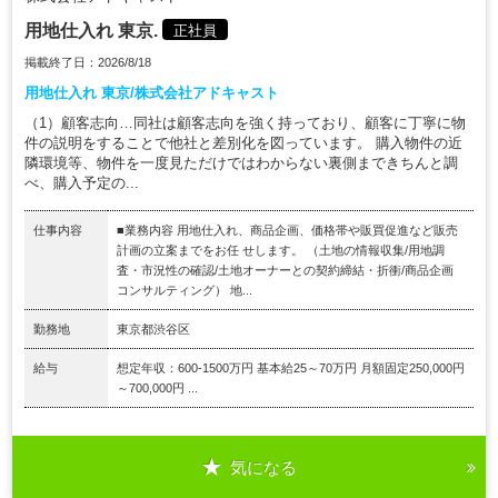
用地仕入れ 東京.
正社員
掲載終了日：2026/8/18
用地仕入れ 東京/株式会社アドキャスト
（1）顧客志向…同社は顧客志向を強く持っており、顧客に丁寧に物
件の説明をすることで他社と差別化を図っています。 購入物件の近
隣環境等、物件を一度見ただけではわからない裏側まできちんと調
べ、購入予定の...
仕事内容
■業務内容 用地仕入れ、商品企画、価格帯や販買促進など販売
計画の立案までをお任 せします。 （土地の情報収集/用地調
査・市況性の確認/土地オーナーとの契約締結・折衝/商品企画
コンサルティング） 地...
勤務地
東京都渋谷区
給与
想定年収：600-1500万円 基本給25～70万円 月額固定250,000円
～700,000円 ...
気になる