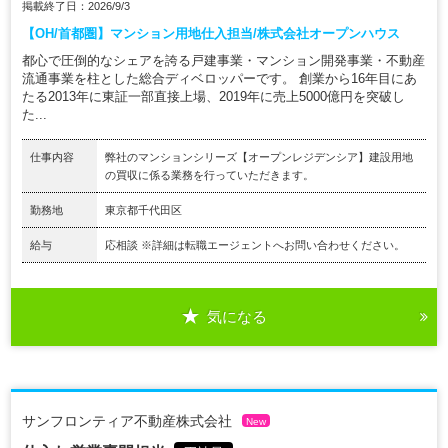
掲載終了日：2026/9/3
【OH/首都圏】マンション用地仕入担当/株式会社オープンハウス
都心で圧倒的なシェアを誇る戸建事業・マンション開発事業・不動産
流通事業を柱とした総合ディベロッパーです。 創業から16年目にあ
たる2013年に東証一部直接上場、2019年に売上5000億円を突破し
た...
仕事内容
弊社のマンションシリーズ【オープンレジデンシア】建設用地
の買収に係る業務を行っていただきます。
勤務地
東京都千代田区
給与
応相談 ※詳細は転職エージェントへお問い合わせください。
気になる
サンフロンティア不動産株式会社
New