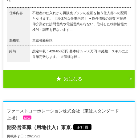
仕事内容
不動産の仕入れから再販売プランの企画を担う仕入部への配属
となります。 【具体的な仕事内容】 ▼物件情報の調査 不動産
仲介業者に訪問営業や電話営業を行ない、取得した物件情報の
検討・調査を行ないます...
勤務地
東京都新宿区
給与
想定年収：420-650万円 基本給35～50万円 ※経験、スキルによ
り確定致します。 ※詳細は転...
気になる
ファーストコーポレーション株式会社（東証スタンダード
上場）
New
開発営業職（用地仕入）東京.
正社員
掲載終了日：2026/9/1