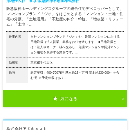
用地仕入れ 東京/阪急阪神不動産株式会社
阪急阪神ホールディングスグループの総合住宅デベロッパーとして、
マンションブランド「ジオ」をはじめとする「マンション・土地・住
宅の分譲」「土地活用」「不動産の仲介・斡旋」「増改築・リフォー
ム」「土地・...
仕事内容
自社マンションブランド「ジオ」や、賃貸マンションにおける
用地取得（法人営業）業務をお任せ致します。 ■用地取得と
は：法人やオーナー様へ交渉し、分譲マンションや賃貸マンシ
ョン用地を取得する業務です。...
勤務地
東京都千代田区
給与
想定年収：400-700万円 基本給23～万円 基本給230,000～を含
む/月 ※予定年収はあく...
気になる
株式会社アドキャスト