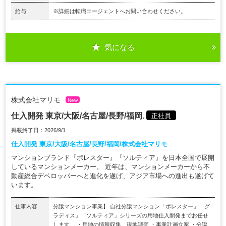
給与
※詳細は転職エージェントへお問い合わせください。
気になる
株式会社マリモ
New
仕入開発 東京/大阪/名古屋/長野/福岡.
正社員
掲載終了日：2026/9/1
仕入開発 東京/大阪/名古屋/長野/福岡/株式会社マリモ
マンションブランド『ポレスター』『ソルティア』を日本全国で展開
しているマンションメーカー。 近年は、マンションメーカーから不
動産総合デベロッパーへと進化を遂げ、アジア市場への進出も遂げて
います。
仕事内容
分譲マンション事業】 自社分譲マンション「ポレスター」「グ
ラディス」「ソルティア」シリーズの用地仕入開発までお任せ
します。 ・用地の情報収集、現地調査 ・事業計画立案 ・分譲