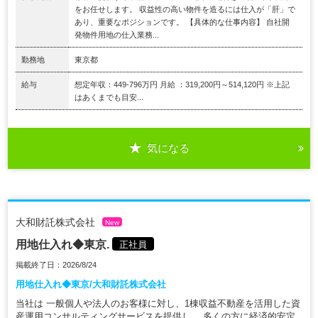
をお任せします。 収益性の高い物件を造るには仕入が「肝」で
あり、重要なポジションです。 【具体的な仕事内容】 自社開
発物件用地の仕入業務...
勤務地
東京都
給与
想定年収：449-796万円 月給 ：319,200円～514,120円 ※上記
はあくまでも目安...
気になる
大和財託株式会社
New
用地仕入れ◆東京.
正社員
掲載終了日：2026/8/24
用地仕入れ◆東京/大和財託株式会社
当社は 一般個人や法人のお客様に対し、1棟収益不動産を活用した資
産運用コンサルティングサービスを提供し、 多くの方に経済的安定