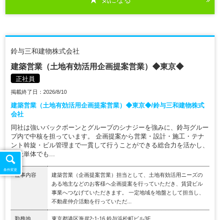
鈴与三和建物株式会社
建築営業（土地有効活用企画提案営業）◆東京◆
正社員
掲載終了日：2026/8/10
建築営業（土地有効活用企画提案営業）◆東京◆/鈴与三和建物株式
会社
同社は強いバックボーンとグループのシナジーを強みに、鈴与グルー
プ内で中核を担っています。 企画提案から営業・設計・施工・テナ
ント斡旋・ビル管理まで一貫して行うことができる総合力を活かし、
同社単体でも...
条件変更
仕事内容
建築営業（企画提案営業）担当として、土地有効活用ニーズの
ある地主などのお客様へ企画提案を行っていただき、賃貸ビル
事業へつなげていただきます。 一定地域を地盤として担当し、
不動産仲介活動を行っていただ...
勤務地
東京都港区海岸2-1-16 鈴与浜松町ビル3F