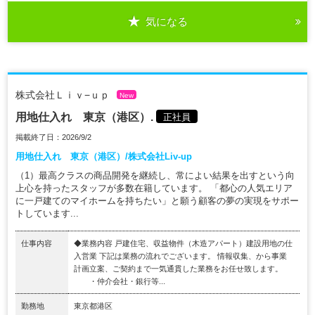
気になる
株式会社Ｌｉｖ−ｕｐ
New
用地仕入れ 東京（港区）.
正社員
掲載終了日：2026/9/2
用地仕入れ 東京（港区）/株式会社Liv-up
（1）最高クラスの商品開発を継続し、常によい結果を出すという向
上心を持ったスタッフが多数在籍しています。 「都心の人気エリア
に一戸建てのマイホームを持ちたい」と願う顧客の夢の実現をサポー
トしています...
仕事内容
◆業務内容 戸建住宅、収益物件（木造アパート）建設用地の仕
入営業 下記は業務の流れでございます。 情報収集、から事業
計画立案、ご契約まで一気通貫した業務をお任せ致します。
・仲介会社・銀行等...
勤務地
東京都港区