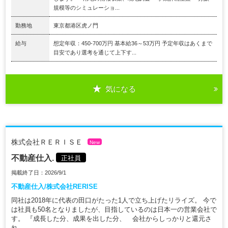
規模等のシミュレーショ...
勤務地
東京都港区虎ノ門
給与
想定年収：450-700万円 基本給36～53万円 予定年収はあくまで
目安であり選考を通じて上下す...
気になる
株式会社ＲＥＲＩＳＥ
New
不動産仕入.
正社員
掲載終了日：2026/9/1
不動産仕入/株式会社RERISE
同社は2018年に代表の田口がたった1人で立ち上げたリライズ。 今で
は社員も50名となりましたが、目指しているのは日本一の営業会社で
す。 『成長した分、成果を出した分、 会社からしっかりと還元さ
れ...