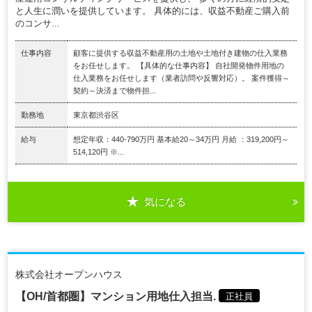
と人生に潤いを提供しています。 具体的には、収益不動産ご購入前
のコンサ...
仕事内容
顧客に提供する収益不動産用の土地や土地付き建物の仕入業務
をお任せします。 【具体的な仕事内容】 自社開発物件用地の
仕入業務をお任せします（業者訪問や反響対応）。 案件獲得～
契約～決済まで物件担...
勤務地
東京都渋谷区
給与
想定年収：440-790万円 基本給20～34万円 月給 ：319,200円～
514,120円 ※...
気になる
株式会社オープンハウス
【OH/首都圏】マンション用地仕入担当.
正社員