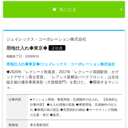
気になる
ジェイレックス・コーポレーション株式会社
用地仕入れ◆東京◆
正社員
掲載終了日：2026/8/19
用地仕入れ◆東京◆/ジェイレックス・コーポレーション株式会社
◆2020年「レクシード秋葉原」2017年「レクシード両国駅前」がグ
ッドデザイン賞を受賞。 「レアシス新横浜パークフロント」は全住
協主催の優良事業表彰（大規模部門）を受けた。 ◆開発するマンシ
ョ...
仕事内容
■マンション用地・事業用地・完成物件の仕入れ。 【具体的な
仕事内容】 ◆仕入れ情報の収集 ◆事業用地、完成物件の仕入
れ ◆事業計画の策定 ◆売買契約の締結 ◆マーケティング戦略
の立案・実行 ◆販売...
勤務地
東京都新宿区