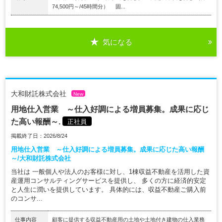
74,500円～/45時間分） 固...
気になる
大和財託株式会社
New
用地仕入営業 ～仕入好調による増員募集。成果に応じ
た高い報酬～.
正社員
掲載終了日：2026/8/24
用地仕入営業 ～仕入好調による増員募集。成果に応じた高い報酬
～/大和財託株式会社
当社は 一般個人や法人のお客様に対し、1棟収益不動産を活用した資
産運用コンサルティングサービスを提供し、 多くの方に経済的安定
と人生に潤いを提供しています。 具体的には、収益不動産ご購入前
のコンサ...
仕事内容
顧客に提供する収益不動産用の土地や土地付き建物の仕入業務