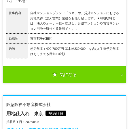
ム」「土地・...
仕事内容
自社マンションブランド「ジオ」や、賃貸マンションにおける
用地取得（法人営業）業務をお任せ致します。 ■用地取得と
は：法人やオーナー様へ交渉し、分譲マンションや賃貸マンシ
ョン用地を取得する業務です。...
勤務地
東京都千代田区
給与
想定年収：400-700万円 基本給230,000～を含む/月 ※予定年収
はあくまでも目安の金額...
気になる
阪急阪神不動産株式会社
用地仕入れ 東京.
契約社員
掲載終了日：2026/8/25