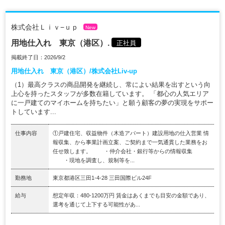
株式会社Ｌｉｖ−ｕｐ
New
用地仕入れ 東京（港区）.
正社員
掲載終了日：2026/9/2
用地仕入れ 東京（港区）/株式会社Liv-up
（1）最高クラスの商品開発を継続し、常によい結果を出すという向
上心を持ったスタッフが多数在籍しています。 「都心の人気エリア
に一戸建てのマイホームを持ちたい」と願う顧客の夢の実現をサポー
トしています...
仕事内容
①戸建住宅、収益物件（木造アパート）建設用地の仕入営業 情
報収集、から事業計画立案、ご契約まで一気通貫した業務をお
任せ致します。 ・仲介会社・銀行等からの情報収集
・現地を調査し、規制等を...
勤務地
東京都港区三田1-4-28 三田国際ビル24F
給与
想定年収：480-1200万円 賃金はあくまでも目安の金額であり、
選考を通じて上下する可能性があ...