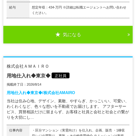
給与
想定年収：434-万円 ※詳細は転職エージェントへお問い合わせ
ください。
気になる
株式会社ＡＭＡＩＲＯ
用地仕入れ◆東京◆
正社員
掲載終了日：2026/8/14
用地仕入れ◆東京◆/株式会社AMAIRO
当社は住み心地、デザイン、素敵、やすらぎ、かっこいい、可愛い、
わくわくなど、色々な想いを不動産でお届けします。 アフターサー
ビス、買替相談だけに留まらず、お客様と社員と会社と社会との繋が
りを大切にし...
仕事内容
・区分マンション（実需向け）を仕入れ、企画、販売 ・1棟収
益レジの買取り、再販 ・その他売買仲介 ※ミッションは新規