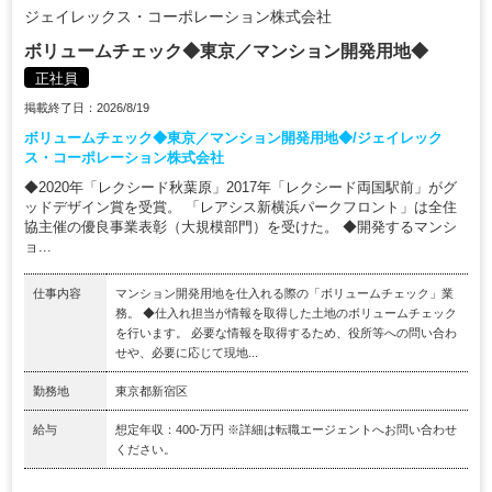
ジェイレックス・コーポレーション株式会社
ボリュームチェック◆東京／マンション開発用地◆
正社員
掲載終了日：2026/8/19
ボリュームチェック◆東京／マンション開発用地◆/ジェイレック
ス・コーポレーション株式会社
◆2020年「レクシード秋葉原」2017年「レクシード両国駅前」がグ
ッドデザイン賞を受賞。 「レアシス新横浜パークフロント」は全住
協主催の優良事業表彰（大規模部門）を受けた。 ◆開発するマンシ
ョ...
仕事内容
マンション開発用地を仕入れる際の「ボリュームチェック」業
務。 ◆仕入れ担当が情報を取得した土地のボリュームチェック
を行います。 必要な情報を取得するため、役所等への問い合わ
せや、必要に応じて現地...
勤務地
東京都新宿区
給与
想定年収：400-万円 ※詳細は転職エージェントへお問い合わせ
ください。