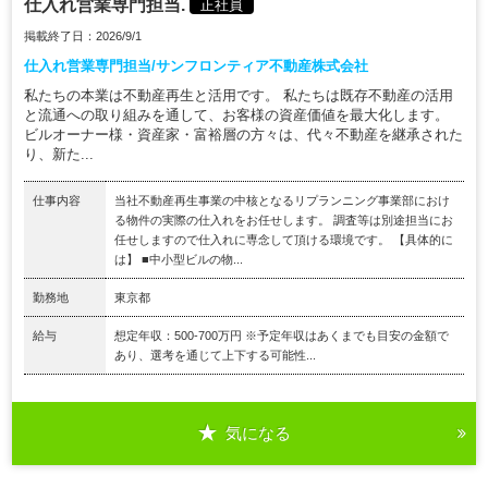
仕入れ営業専門担当.
正社員
掲載終了日：2026/9/1
仕入れ営業専門担当/サンフロンティア不動産株式会社
私たちの本業は不動産再生と活用です。 私たちは既存不動産の活用
と流通への取り組みを通して、お客様の資産価値を最大化します。
ビルオーナー様・資産家・富裕層の方々は、代々不動産を継承された
り、新た...
仕事内容
当社不動産再生事業の中核となるリプランニング事業部におけ
る物件の実際の仕入れをお任せします。 調査等は別途担当にお
任せしますので仕入れに専念して頂ける環境です。 【具体的に
は】 ■中小型ビルの物...
勤務地
東京都
給与
想定年収：500-700万円 ※予定年収はあくまでも目安の金額で
あり、選考を通じて上下する可能性...
気になる