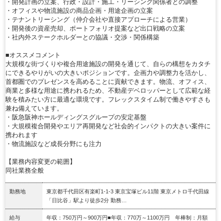
・開発計画の立案、行政・設計・施工・リーシング関係者との調整
・オフィスや物流施設の商品企画・用途企画の立案
・テナントリーシング（仲介会社や直接アプローチによる営業）
・開発後の資産売却、ポートフォリオ提案など出口戦略の立案
・社内外ステークホルダーとの協議・交渉・関係構築
■オススメコメント
大規模な街づくりや複合用途施設の開発を通じて、自らの構想をカタチ
にできるやりがいの大きいポジションです。企画力や調整力を活かし、
首都圏でのプレゼンスを高めることに貢献できます。物流、オフィス、
商業と多様な用途に携われるため、不動産デベロッパーとして広範な経
験を積みたい方に最適な環境です。フレックスタイム制で働きやすさも
兼ね備えています。
・阪急阪神ホールディングスグループの安定基盤
・大規模複合開発やエリア再開発など社会的インパクトの大きい案件に
携われます
・物流施設など成長分野にも注力
【業務内容変更の範囲】
同社業務全般
勤務地
東京都千代田区有楽町1-1-3 東京宝塚ビル11階 東京メトロ千代田線
「日比谷」駅より徒歩2分 勤務…
給与
年収：750万円～900万円■年収：770万～1100万円 年棒制：月額