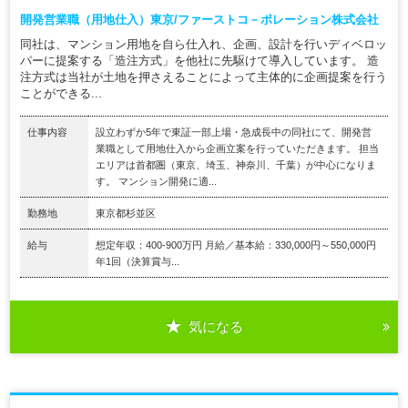
開発営業職（用地仕入）東京/ファーストコ－ポレーション株式会社
同社は、マンション用地を自ら仕入れ、企画、設計を行いディベロッ
パーに提案する「造注方式」を他社に先駆けて導入しています。 造
注方式は当社が土地を押さえることによって主体的に企画提案を行う
ことができる...
仕事内容
設立わずか5年で東証一部上場・急成長中の同社にて、開発営
業職として用地仕入から企画立案を行っていただきます。 担当
エリアは首都圏（東京、埼玉、神奈川、千葉）が中心になりま
す。 マンション開発に適...
勤務地
東京都杉並区
給与
想定年収：400-900万円 月給／基本給：330,000円～550,000円
年1回（決算賞与...
気になる