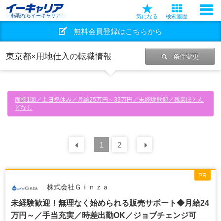
転職ならイーキャリア
気になる
検索履歴
無料会員登録はこちらから
東京都×用地仕入の転職情報
条件変更
面接1回／土日祝休み／月給25万円～33万円／未経験歓迎／残業ほとん
どなし
前の
1
30
2
件
次の
30
件
PR
株式会社Ｇｉｎｚａ
未経験歓迎！無理なく始められる販売サポート◆月給24
万円～／手当充実／時差出勤OK／ジョブチェンジ可