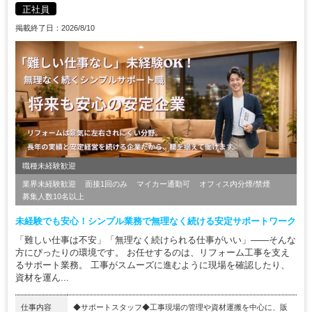
正社員
掲載終了日：2026/8/10
職種未経験歓迎
業界未経験歓迎
面接1回のみ
マイカー通勤可
オフィス内分煙/禁煙
募集人数10名以上
未経験でも安心！シンプル業務で無理なく続ける安定サポートワーク
「難しい仕事は不安」「無理なく続けられる仕事がいい」——そんな
方にぴったりの環境です。 お任せするのは、リフォーム工事を支え
るサポート業務。 工事がスムーズに進むように現場を確認したり、
資材を運ん...
仕事内容
◆サポートスタッフ◆工事現場の管理や資材運搬を中⼼に、販