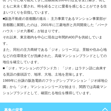
街づくりに取り組んできた沿線開発100年の歴史を受け継ぎ、街と
ともに末永く愛され、時を経るごとに愛着を感じることができる住
まいづくりを目指しています。
■阪急不動産の首都圏の進出： 主力事業であるマンション事業部が
首都圏に展開したのは、2001年に三菱地所と共同開発した「パーク
ハウス・ジオ六番町」が始まりです。
それ以来、東京都内を中心に現在は年間約400戸を供給していま
す。
また、同社の主力商材である「ジオ」シリーズは、景観や住み心地
などの住環境全てが洗練された、高級マンションブランドとしての
地位を確立しています。
■「ジオ」マンションのブランド力： 「ジオ」はラテン語に由来す
る英語の接頭語で、地球、大地、土地を意味します。
1989年に分譲の阪急電鉄のフラッグシップマンション「ジオ緑地公
園」から「ジオ」マンションシリーズが始まり、関西では高級マン
ションブランドとして、確固たる地位を獲得しています。
募集の背景