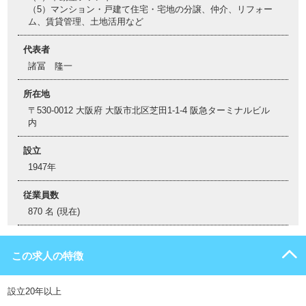
（5）マンション・戸建て住宅・宅地の分譲、仲介、リフォー
ム、賃貸管理、土地活用など
代表者
諸冨 隆一
所在地
〒530-0012 大阪府 大阪市北区芝田1-1-4 阪急ターミナルビル
内
設立
1947年
従業員数
870 名 (現在)
この求人の特徴
設立20年以上