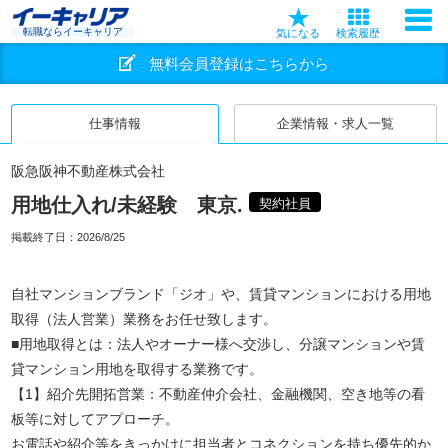
転職ならイーキャリア
気になる
検索履歴
無料会員登録はこちらから
仕事情報
企業情報・求人一覧
阪急阪神不動産株式会社
用地仕入れ/未経験 東京.
契約社員
掲載終了日：
2026/8/25
自社マンションブランド「ジオ」や、賃貸マンションにおける用地
取得（法人営業）業務をお任せ致します。
■用地取得とは：法人やオーナー様へ交渉し、分譲マンションや賃
貸マンション用地を取得する業務です。
【1】紹介先開拓営業：不動産仲介会社、金融機関、空き地等の看
板等に対してアプローチ。
お電話や紹介等をきっかけに担当者とコネクションを持ち優先的か