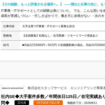
【その経験、もっと評価される場所へ。】 ――慣れた仕事の先に、も
IT事務・ITサポートとしての経験は身についた。 でも、こんな想い
成長が実感しづらい ・忙しさばかりで、働き方に余裕がない ・次のキャ
仕事内容
大手企業でIT事務・ITサポート業務を担当
勤務地
【全国募集】転勤なし・在宅勤務・リモートワーク実績あり
給与
■月給22万5000円～50万円 ※首都圏勤務の場合、月給24万5000円
株式会社スタッフサービス エンジニアリング事業
社内SE◆大手案件多数／年間休日125日／在宅実績
問◆
正社員
WEB面接可能企業
掲載終了日：2026/8/11