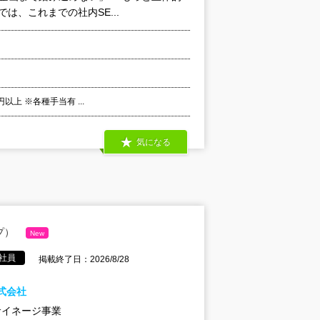
は、これまでの社内SE...
以上 ※各種手当有 ...
気になる
プ）
New
社員
掲載終了日：2026/8/28
式会社
サイネージ事業