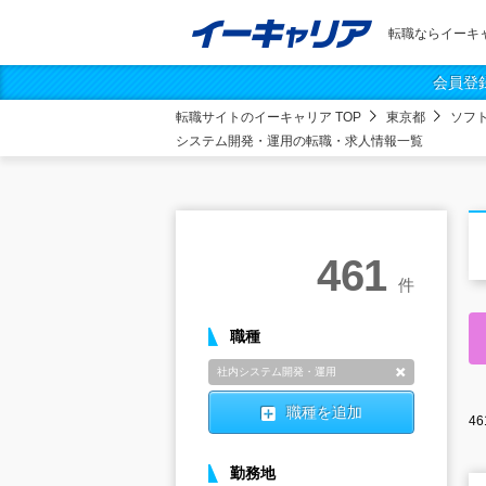
転職ならイーキ
会員登
転職サイトのイーキャリア TOP
東京都
ソフ
システム開発・運用の転職・求人情報一覧
461
件
職種
社内システム開発・運用
削除
職種を追加
46
勤務地