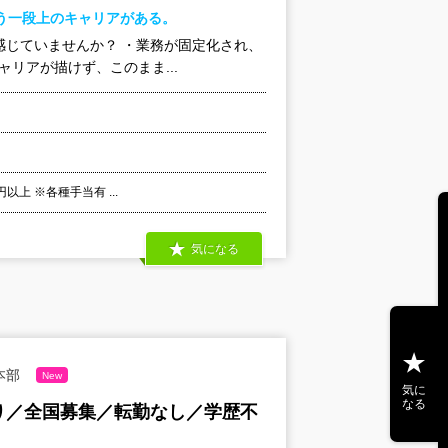
う一段上のキャリアがある。
を感じていませんか？ ・業務が固定化され、
リアが描けず、このまま...
以上 ※各種手当有 ...
気になる
本部
New
気に
なる
あり／全国募集／転勤なし／学歴不