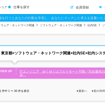
仕事を探す
会員登録
ャリア
録を行うとあなたの行動を学習し、あなたにマッチした求人を提案いた
トウェア・ネットワーク関連
ソフトウェア・ネットワーク関連
社内SE
ソ
東京都×ソフトウェア・ネットワーク関連×社内SE×社内シス
PICK UP
ITエンジニア ゆくゆくはフルリモート可能／完全週休2
み
1
件中
1 〜 30
件を表示
最初へ
前の
30