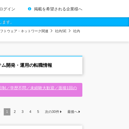
ログイン
掲載を希望される企業様へ
します。
フトウェア・ネットワーク関連
社内SE
社内
テム開発・運用の転職情報
日制／学歴不問／未経験大歓迎／面接1回の
件
1
2
3
4
5
次の
30
件
最後へ