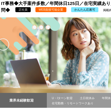
IT事務◆大手案件多数／年間休日125日／在宅実績あ
問◆
正社員
WEB面接可能企業
かんたん応募可
掲載終
U・Iターン歓迎
土日祝休み
年間休
業界未経験歓迎
在宅勤務・リモートワークあり