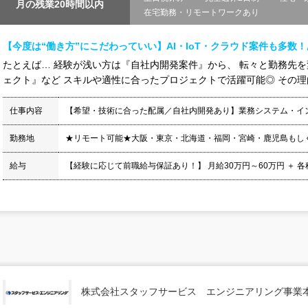
月の残業20時間以内
在宅勤務・リモートワークあり
【今度は“働き方”にこだわっていい】AI・IoT・クラウド案件も多数
たとえば… 経験が浅い方は『自社内開発案件』から、 転々と勤務先
ェクト』など スキルや適性に合ったプロジェクトで活躍可能◎ その理由は
仕事内容
【希望・技術に合った配属／自社内開発あり】業務システム・イ
勤務地
★リモート可能★大阪・東京・北海道・福岡・宮崎・鹿児島もし
給与
【経験に応じて前職給与保証あり！】 月給30万円～60万円 ＋ 各種手当
株式会社スタッフサービス エンジニアリング事業