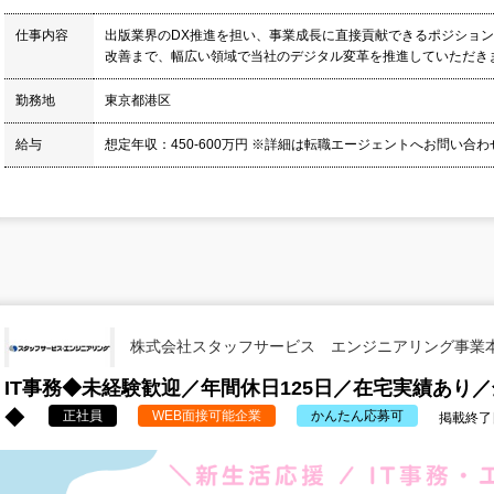
仕事内容
出版業界のDX推進を担い、事業成長に直接貢献できるポジション
改善まで、幅広い領域で当社のデジタル変革を推進していただきます
勤務地
東京都港区
給与
想定年収：450-600万円 ※詳細は転職エージェントへお問い合
株式会社スタッフサービス エンジニアリング事業
IT事務◆未経験歓迎／年間休日125日／在宅実績あり
◆
正社員
WEB面接可能企業
かんたん応募可
掲載終了日