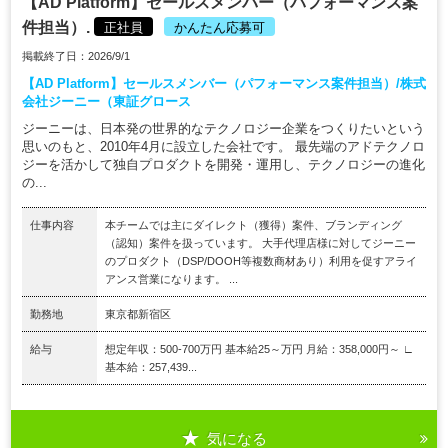
【AD Platform】セールスメンバー（パフォーマンス案
件担当）.
正社員
かんたん応募可
掲載終了日：2026/9/1
【AD Platform】セールスメンバー（パフォーマンス案件担当）/株式
会社ジーニー（東証グロース
ジーニーは、日本発の世界的なテクノロジー企業をつくりたいという
思いのもと、2010年4月に設立した会社です。 最先端のアドテクノロ
ジーを活かして独自プロダクトを開発・運用し、テクノロジーの進化
の...
仕事内容
本チームでは主にダイレクト（獲得）案件、ブランディング
（認知）案件を扱っています。 大手代理店様に対してジーニー
のプロダクト（DSP/DOOH等複数商材あり）利用を促すアライ
アンス営業になります。 ...
勤務地
東京都新宿区
給与
想定年収：500-700万円 基本給25～万円 月給：358,000円～ ∟
基本給：257,439...
気になる