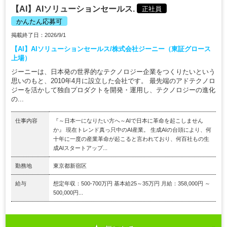
【AI】AIソリューションセールス.
正社員
かんたん応募可
掲載終了日：2026/9/1
【AI】AIソリューションセールス/株式会社ジーニー（東証グロース
上場）
ジーニーは、日本発の世界的なテクノロジー企業をつくりたいという
思いのもと、2010年4月に設立した会社です。 最先端のアドテクノロ
ジーを活かして独自プロダクトを開発・運用し、テクノロジーの進化
の...
仕事内容
『～日本一になりたい方へ～AIで日本に革命を起こしません
か』 現在トレンド真っ只中のAI産業。 生成AIの台頭により、何
十年に一度の産業革命が起こると言われており、何百社もの生
成AIスタートアップ...
勤務地
東京都新宿区
給与
想定年収：500-700万円 基本給25～35万円 月給：358,000円 ～
500,000円...