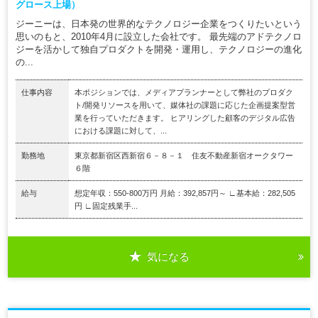
グロース上場）
ジーニーは、日本発の世界的なテクノロジー企業をつくりたいという
思いのもと、2010年4月に設立した会社です。 最先端のアドテクノロ
ジーを活かして独自プロダクトを開発・運用し、テクノロジーの進化
の...
仕事内容
本ポジションでは、メディアプランナーとして弊社のプロダク
ト/開発リソースを用いて、媒体社の課題に応じた企画提案型営
業を行っていただきます。 ヒアリングした顧客のデジタル広告
における課題に対して、...
勤務地
東京都新宿区西新宿６－８－１ 住友不動産新宿オークタワー
６階
給与
想定年収：550-800万円 月給：392,857円～ ∟基本給：282,505
円 ∟固定残業手...
気になる