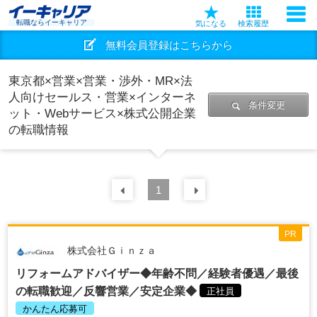
転職ならイーキャリア
気になる
検索履歴
無料会員登録はこちらから
東京都×営業×営業・渉外・MR×法
人向けセールス・営業×インターネ
条件変更
ット・Webサービス×株式公開企業
の転職情報
前の
1
30
件
次の
30
件
PR
株式会社Ｇｉｎｚａ
リフォームアドバイザー◆年齢不問／経験者優遇／最後
の転職歓迎／反響営業／安定企業◆
正社員
かんたん応募可