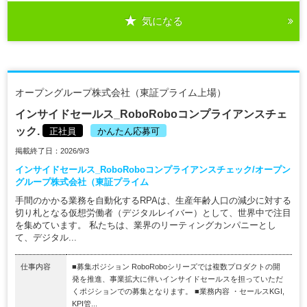
気になる
オープングループ株式会社（東証プライム上場）
インサイドセールス_RoboRoboコンプライアンスチェ
ック.
正社員
かんたん応募可
掲載終了日：2026/9/3
インサイドセールス_RoboRoboコンプライアンスチェック/オープン
グループ株式会社（東証プライム
手間のかかる業務を自動化するRPAは、生産年齢人口の減少に対する
切り札となる仮想労働者（デジタルレイバー）として、世界中で注目
を集めています。 私たちは、業界のリーティングカンパニーとし
て、デジタル...
仕事内容
■募集ポジション RoboRoboシリーズでは複数プロダクトの開
発を推進、事業拡大に伴いインサイドセールスを担っていただ
くポジションでの募集となります。 ■業務内容 ・セールスKGI,
KPI管...