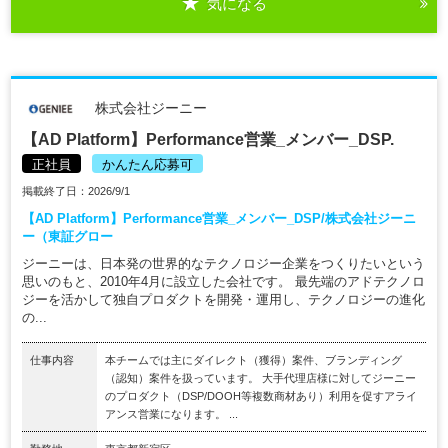
気になる
株式会社ジーニー
【AD Platform】Performance営業_メンバー_DSP.
正社員
かんたん応募可
掲載終了日：2026/9/1
【AD Platform】Performance営業_メンバー_DSP/株式会社ジーニ
ー（東証グロー
ジーニーは、日本発の世界的なテクノロジー企業をつくりたいという
思いのもと、2010年4月に設立した会社です。 最先端のアドテクノロ
ジーを活かして独自プロダクトを開発・運用し、テクノロジーの進化
の...
仕事内容
本チームでは主にダイレクト（獲得）案件、ブランディング
（認知）案件を扱っています。 大手代理店様に対してジーニー
のプロダクト（DSP/DOOH等複数商材あり）利用を促すアライ
アンス営業になります。 ...