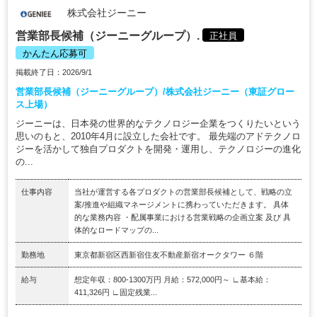
株式会社ジーニー
営業部長候補（ジーニーグループ）.
正社員
かんたん応募可
掲載終了日：2026/9/1
営業部長候補（ジーニーグループ）/株式会社ジーニー（東証グロー
ス上場）
ジーニーは、日本発の世界的なテクノロジー企業をつくりたいという
思いのもと、2010年4月に設立した会社です。 最先端のアドテクノロ
ジーを活かして独自プロダクトを開発・運用し、テクノロジーの進化
の...
仕事内容
当社が運営する各プロダクトの営業部長候補として、戦略の立
案/推進や組織マネージメントに携わっていただきます。 具体
的な業務内容 ・配属事業における営業戦略の企画立案 及び 具
体的なロードマップの...
勤務地
東京都新宿区西新宿住友不動産新宿オークタワー ６階
給与
想定年収：800-1300万円 月給：572,000円～ ∟基本給：
411,326円 ∟固定残業...