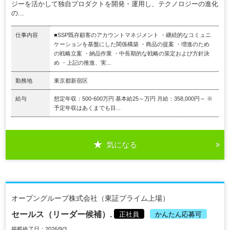
ジーを活かして独自プロダクトを開発・運用し、テクノロジーの進化
の...
仕事内容
■SSP既存顧客のアカウントマネジメント ・継続的なコミュニ
ケーションを基盤にした関係構築 ・商品の提案 ・増進のため
の戦略立案 ・納品作業 ・中長期的な戦略の策定および方針決
め ・上記の推進、実...
勤務地
東京都新宿区
給与
想定年収：500-600万円 基本給25～万円 月給：358,000円～ ※
予定年収はあくまでも目...
気になる
オープングループ株式会社（東証プライム上場）
セールス（リーダー候補）.
正社員
かんたん応募可
掲載終了日：2026/9/3