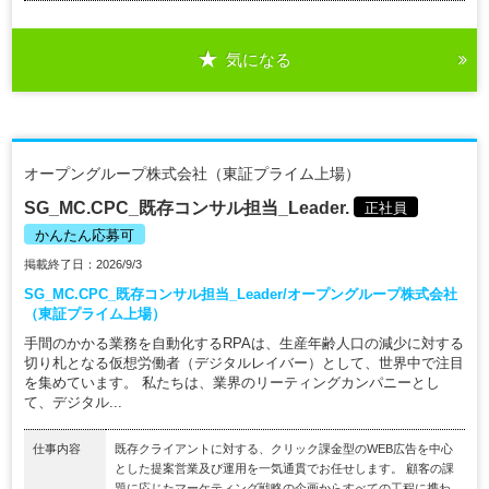
気になる
オープングループ株式会社（東証プライム上場）
SG_MC.CPC_既存コンサル担当_Leader.
正社員
かんたん応募可
掲載終了日：2026/9/3
SG_MC.CPC_既存コンサル担当_Leader/オープングループ株式会社
（東証プライム上場）
手間のかかる業務を自動化するRPAは、生産年齢人口の減少に対する
切り札となる仮想労働者（デジタルレイバー）として、世界中で注目
を集めています。 私たちは、業界のリーティングカンパニーとし
て、デジタル...
仕事内容
既存クライアントに対する、クリック課金型のWEB広告を中心
とした提案営業及び運用を一気通貫でお任せします。 顧客の課
題に応じたマーケティング戦略の企画からすべての工程に携わ