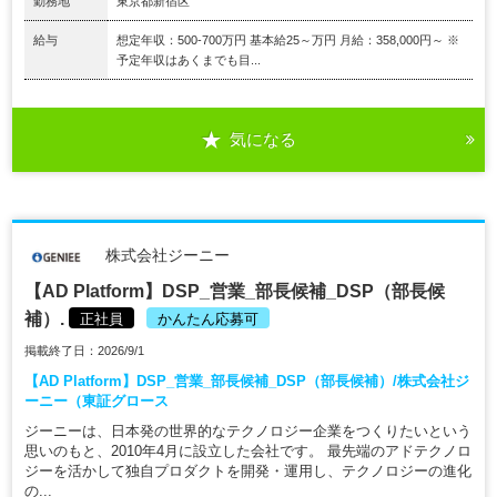
勤務地
東京都新宿区
給与
想定年収：500-700万円 基本給25～万円 月給：358,000円～ ※
予定年収はあくまでも目...
気になる
株式会社ジーニー
【AD Platform】DSP_営業_部長候補_DSP（部長候
補）.
正社員
かんたん応募可
掲載終了日：2026/9/1
【AD Platform】DSP_営業_部長候補_DSP（部長候補）/株式会社ジ
ーニー（東証グロース
ジーニーは、日本発の世界的なテクノロジー企業をつくりたいという
思いのもと、2010年4月に設立した会社です。 最先端のアドテクノロ
ジーを活かして独自プロダクトを開発・運用し、テクノロジーの進化
の...