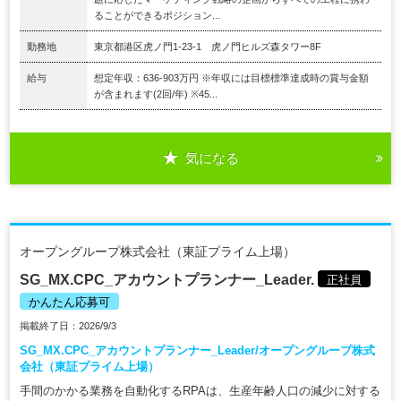
ることができるポジション...
勤務地
東京都港区虎ノ門1-23-1 虎ノ門ヒルズ森タワー8F
給与
想定年収：636-903万円 ※年収には目標標準達成時の賞与金額
が含まれます(2回/年) ※45...
気になる
オープングループ株式会社（東証プライム上場）
SG_MX.CPC_アカウントプランナー_Leader.
正社員
かんたん応募可
掲載終了日：2026/9/3
SG_MX.CPC_アカウントプランナー_Leader/オープングループ株式
会社（東証プライム上場）
手間のかかる業務を自動化するRPAは、生産年齢人口の減少に対する