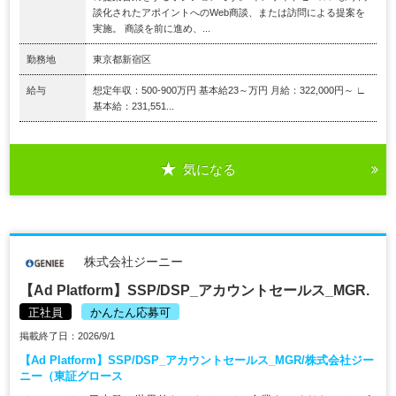
談化されたアポイントへのWeb商談、または訪問による提案を
実施。 商談を前に進め、...
勤務地
東京都新宿区
給与
想定年収：500-900万円 基本給23～万円 月給：322,000円～ ∟
基本給：231,551...
気になる
株式会社ジーニー
【Ad Platform】SSP/DSP_アカウントセールス_MGR.
正社員
かんたん応募可
掲載終了日：2026/9/1
【Ad Platform】SSP/DSP_アカウントセールス_MGR/株式会社ジー
ニー（東証グロース