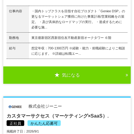
仕事内容
・国内トップクラスを目指す自社プロダクト「Geniee DSP」の
更なるマーケットシェア獲得に向けた事業計画/営業戦略をの策
定。 ・及び具体的なロードマップの実行。 ・達成するために
必要な施...
勤務地
東京都新宿区西新宿住友不動産新宿オークタワー ６階
給与
想定年収：700-1300万円 ※経験・能力・前職経験によりご相談
に応じます。 ※詳細は転職エー...
気になる
株式会社ジーニー
カスタマーサクセス（マーケティング×SaaS）.
正社員
かんたん応募可
掲載終了日：2026/9/1