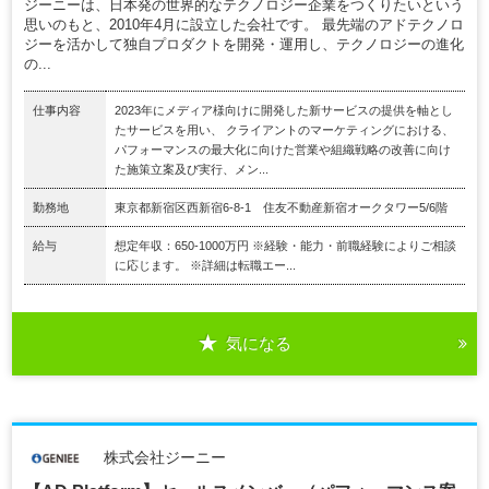
ジーニーは、日本発の世界的なテクノロジー企業をつくりたいという
思いのもと、2010年4月に設立した会社です。 最先端のアドテクノロ
ジーを活かして独自プロダクトを開発・運用し、テクノロジーの進化
の...
仕事内容
2023年にメディア様向けに開発した新サービスの提供を軸とし
たサービスを用い、 クライアントのマーケティングにおける、
パフォーマンスの最大化に向けた営業や組織戦略の改善に向け
た施策立案及び実行、メン...
勤務地
東京都新宿区西新宿6-8-1 住友不動産新宿オークタワー5/6階
給与
想定年収：650-1000万円 ※経験・能力・前職経験によりご相談
に応じます。 ※詳細は転職エー...
気になる
株式会社ジーニー