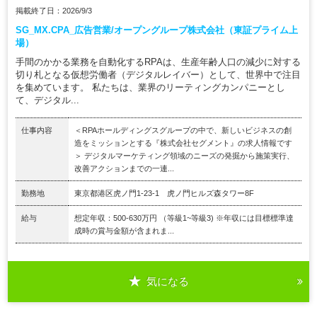
掲載終了日：2026/9/3
SG_MX.CPA_広告営業/オープングループ株式会社（東証プライム上
場）
手間のかかる業務を自動化するRPAは、生産年齢人口の減少に対する
切り札となる仮想労働者（デジタルレイバー）として、世界中で注目
を集めています。 私たちは、業界のリーティングカンパニーとし
て、デジタル...
仕事内容
＜RPAホールディングスグループの中で、新しいビジネスの創
造をミッションとする『株式会社セグメント』の求人情報です
＞ デジタルマーケティング領域のニーズの発掘から施策実行、
改善アクションまでの一連...
勤務地
東京都港区虎ノ門1-23-1 虎ノ門ヒルズ森タワー8F
給与
想定年収：500-630万円 （等級1~等級3) ※年収には目標標準達
成時の賞与金額が含まれま...
気になる