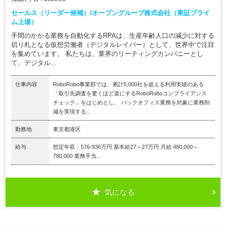
セールス（リーダー候補）/オープングループ株式会社（東証プライ
ム上場）
手間のかかる業務を自動化するRPAは、生産年齢人口の減少に対する
切り札となる仮想労働者（デジタルレイバー）として、世界中で注目
を集めています。 私たちは、業界のリーティングカンパニーとし
て、デジタル...
仕事内容
RoboRobo事業部では、累計5,000社を超える利用実績のある
「取引先調査を驚くほど楽にするRoboRoboコンプライアンス
チェック」をはじめとし、 バックオフィス業務を対象に業務削
減を実現する...
勤務地
東京都港区
給与
想定年収：576-936万円 基本給27～27万円 月給:480,000～
780,000 業務手当...
気になる