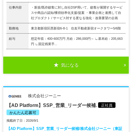
仕事内容
・新規/既存顧客に対し自社DSP用いて、顧客が展開するサービ
スや商品の認知/獲得効率化支援/提案 ・事業企画と連携して自
社プロダクト / サービス対する更なる強化・改善要望の企画
勤務地
東京都新宿区西新宿6-8-1 住友不動産新宿オークタワー5/6階
給与
想定年収：400-600万円 月給：286,000円～ ∟基本給：205,663
円 ∟固定残業手...
気になる
株式会社ジーニー
【AD Platform】SSP_営業_リーダー候補.
正社員
かんたん応募可
掲載終了日：2026/9/1
【AD Platform】SSP_営業_リーダー候補/株式会社ジーニー（東証