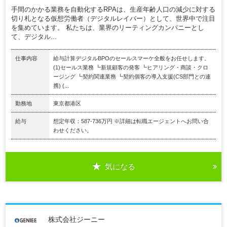
手間のかかる業務を自動化するRPAは、生産年齢人口の減少に対する
切り札となる仮想労働者（デジタルレイバー）として、世界中で注目
を集めています。 私たちは、業界のリーティングカンパニーとし
て、デジタル...
仕事内容
給与計算デジタルBPOのセールスマーケ全般をお任せします。
(1)セールス業務 ┗新規顧客の発客 ┗ヒアリング・商談・クロ
ージング ┗契約関連業務 ┗契約個客の導入支援(CS部門との連
携) (...
勤務地
東京都港区
給与
想定年収：587-736万円 ※詳細は転職エージェントへお問い合
わせください。
気になる
株式会社ジーニー