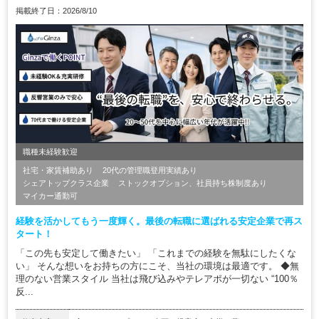
掲載終了日：2026/8/10
職種未経験歓迎
社宅・家賃補助あり
20代の管理職登用実績あり
シェアトップクラス企業
ストックオプション、社員持ち株制度あり
マイカー通勤可
経験を活かしてもう一度輝く。最後の転職に選ばれる安定企業で再ス
タート！
「この先も安定して働きたい」 「これまでの経験を無駄にしたくな
い」 そんな想いをお持ちの方にこそ、当社の環境は最適です。 ◆無
理のない営業スタイル 当社は飛び込みやテレアポが一切ない “100％
反...