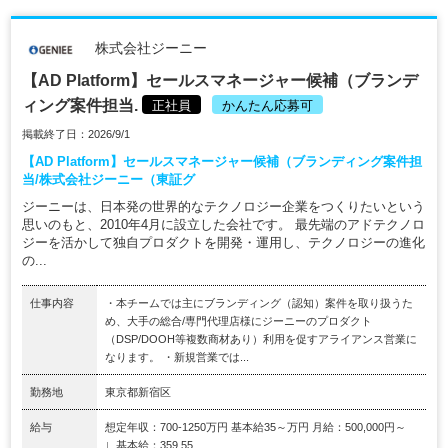
株式会社ジーニー
【AD Platform】セールスマネージャー候補（ブランデ
ィング案件担当.
正社員
かんたん応募可
掲載終了日：2026/9/1
【AD Platform】セールスマネージャー候補（ブランディング案件担
当/株式会社ジーニー（東証グ
ジーニーは、日本発の世界的なテクノロジー企業をつくりたいという
思いのもと、2010年4月に設立した会社です。 最先端のアドテクノロ
ジーを活かして独自プロダクトを開発・運用し、テクノロジーの進化
の...
仕事内容
・本チームでは主にブランディング（認知）案件を取り扱うた
め、大手の総合/専門代理店様にジーニーのプロダクト
（DSP/DOOH等複数商材あり）利用を促すアライアンス営業に
なります。 ・新規営業では...
勤務地
東京都新宿区
給与
想定年収：700-1250万円 基本給35～万円 月給：500,000円～
∟基本給：359,55...