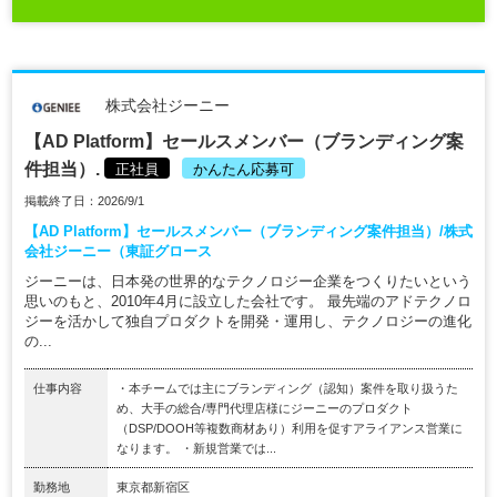
株式会社ジーニー
【AD Platform】セールスメンバー（ブランディング案
件担当）.
正社員
かんたん応募可
掲載終了日：2026/9/1
【AD Platform】セールスメンバー（ブランディング案件担当）/株式
会社ジーニー（東証グロース
ジーニーは、日本発の世界的なテクノロジー企業をつくりたいという
思いのもと、2010年4月に設立した会社です。 最先端のアドテクノロ
ジーを活かして独自プロダクトを開発・運用し、テクノロジーの進化
の...
仕事内容
・本チームでは主にブランディング（認知）案件を取り扱うた
め、大手の総合/専門代理店様にジーニーのプロダクト
（DSP/DOOH等複数商材あり）利用を促すアライアンス営業に
なります。 ・新規営業では...
勤務地
東京都新宿区