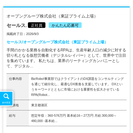
オープングループ株式会社（東証プライム上場）
セールス.
正社員
かんたん応募可
掲載終了日：2026/9/3
セールス/オープングループ株式会社（東証プライム上場）
手間のかかる業務を自動化するRPAは、生産年齢人口の減少に対する
切り札となる仮想労働者（デジタルレイバー）として、世界中で注目
を集めています。 私たちは、業界のリーティングカンパニーとし
て、デジタル...
仕事内容
BizRobo!事業部ではクライアントのDX課題をコンサルティング
を通じて細分化し、最適なDX推進を支援しています。 DXとい
うキーワードとともに市場における重要性を拡大させている
RPA(Robot...
条件変更
勤務地
東京都港区
給与
想定年収：360-576万円 基本給16～27万円 月給:300,000～
480,000 ‐基本給...