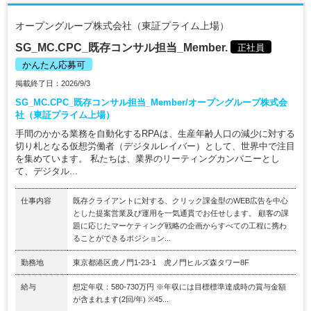
オープングループ株式会社（東証プライム上場）
SG_MC.CPC_既存コンサル担当_Member.
正社員
かんたん応募可
掲載終了日：2026/9/3
SG_MC.CPC_既存コンサル担当_Member/オープングループ株式会
社（東証プライム上場）
手間のかかる業務を自動化するRPAは、生産年齢人口の減少に対する
切り札となる仮想労働者（デジタルレイバー）として、世界中で注目
を集めています。 私たちは、業界のリーティングカンパニーとし
て、デジタル...
仕事内容
既存クライアントに対する、クリック課金型のWEB広告を中心
とした提案営業及び運用を一気通貫でお任せします。 顧客の課
題に応じたマーケティング戦略の企画からすべての工程に携わ
ることができるポジション...
勤務地
東京都港区虎ノ門1-23-1 虎ノ門ヒルズ森タワー8F
給与
想定年収：580-730万円 ※年収には目標標準達成時の賞与金額
が含まれます(2回/年) ※45...