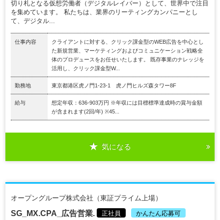
切り札となる仮想労働者（デジタルレイバー）として、世界中で注目
を集めています。 私たちは、業界のリーティングカンパニーとし
て、デジタル...
仕事内容
クライアントに対する、クリック課金型のWEB広告を中心とし
た新規営業、マーケティングおよびコミュニケーション戦略全
体のプロデュースをお任せいたします。 既存事業のナレッジを
活用し、クリック課金型W...
勤務地
東京都港区虎ノ門1-23-1 虎ノ門ヒルズ森タワー8F
給与
想定年収：636-903万円 ※年収には目標標準達成時の賞与金額
が含まれます(2回/年) ※45...
気になる
オープングループ株式会社（東証プライム上場）
SG_MX.CPA_広告営業.
正社員
かんたん応募可