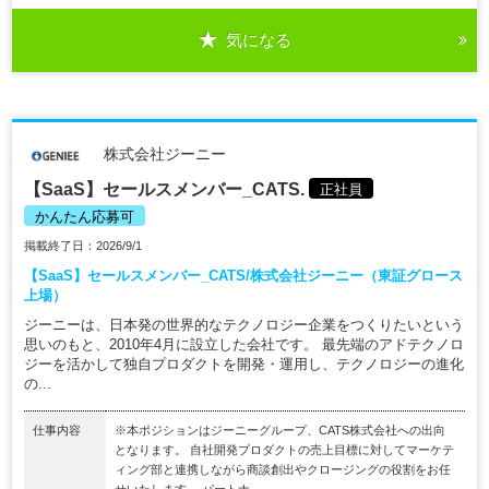
気になる
株式会社ジーニー
【SaaS】セールスメンバー_CATS.
正社員
かんたん応募可
掲載終了日：2026/9/1
【SaaS】セールスメンバー_CATS/株式会社ジーニー（東証グロース
上場）
ジーニーは、日本発の世界的なテクノロジー企業をつくりたいという
思いのもと、2010年4月に設立した会社です。 最先端のアドテクノロ
ジーを活かして独自プロダクトを開発・運用し、テクノロジーの進化
の...
仕事内容
※本ポジションはジーニーグループ、CATS株式会社への出向
となります。 自社開発プロダクトの売上目標に対してマーケテ
ィング部と連携しながら商談創出やクロージングの役割をお任
せいたします。 パートナ...