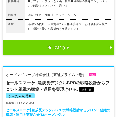
仕事内容
◆リフォームプランを企画・提案◆お客様の夢をコンサルティ
ング解決するアドバイス職です
勤務地
全国（東京、神奈川）各ショールーム
給与
月給27万円以上＋賞与年2回＋各種手当 ※上記は最低保証額で
す。経験・能力を考慮のうえ決定します...
気になる
オープングループ株式会社（東証プライム上場）
New
セールスマーケ│急成長デジタルBPOの戦略設計からフ
ロント組織の構築・運用を実現させる.
正社員
かんたん応募可
掲載終了日：2026/9/3
セールスマーケ│急成長デジタルBPOの戦略設計からフロント組織の
構築・運用を実現させる/オープングル