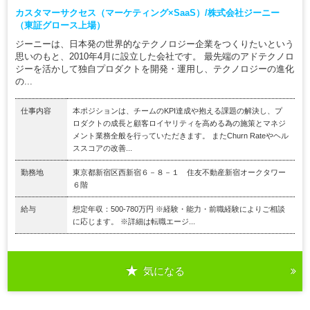
カスタマーサクセス（マーケティング×SaaS）/株式会社ジーニー
（東証グロース上場）
ジーニーは、日本発の世界的なテクノロジー企業をつくりたいという
思いのもと、2010年4月に設立した会社です。 最先端のアドテクノロ
ジーを活かして独自プロダクトを開発・運用し、テクノロジーの進化
の...
仕事内容
本ポジションは、チームのKPI達成や抱える課題の解決し、プ
ロダクトの成長と顧客ロイヤリティを高める為の施策とマネジ
メント業務全般を行っていただきます。 またChurn Rateやヘル
ススコアの改善...
勤務地
東京都新宿区西新宿６－８－１ 住友不動産新宿オークタワー
６階
給与
想定年収：500-780万円 ※経験・能力・前職経験によりご相談
に応じます。 ※詳細は転職エージ...
気になる