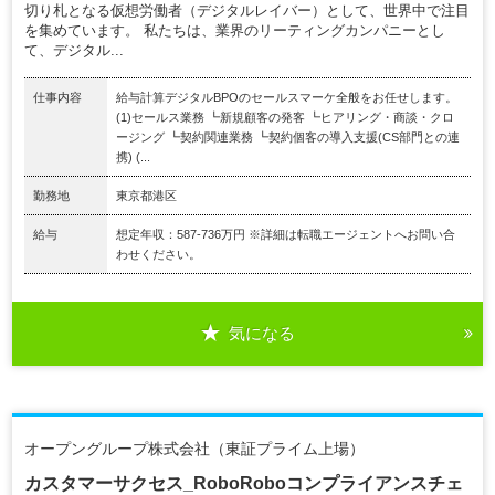
切り札となる仮想労働者（デジタルレイバー）として、世界中で注目
を集めています。 私たちは、業界のリーティングカンパニーとし
て、デジタル...
仕事内容
給与計算デジタルBPOのセールスマーケ全般をお任せします。
(1)セールス業務 ┗新規顧客の発客 ┗ヒアリング・商談・クロ
ージング ┗契約関連業務 ┗契約個客の導入支援(CS部門との連
携) (...
勤務地
東京都港区
給与
想定年収：587-736万円 ※詳細は転職エージェントへお問い合
わせください。
気になる
オープングループ株式会社（東証プライム上場）
カスタマーサクセス_RoboRoboコンプライアンスチェ