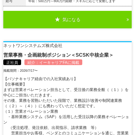
給与
年収：500万円～800万円経験・スキルに応じて変動します
気になる
詳細を見る
ネットワンシステムズ株式会社
営業事務・企画統制ポジション＜SCSK中核企業＞
正社員
紹介：
イーキャリアFA
に掲載
掲載期間：2026/7/17〜
【パソナキャリア経由での入社実績あり】
【仕事概要】
まずは営業オペレーション担当として、受注後の業務全般（（１））を
中心にご担当いただきます。
その後、業務を習熟いただいた段階で、業務設計/改善や制関連業務
（（２）～（４））にも携わっていただく想定です。
（１）営業オペレーション業務
・基幹業務システム（SAP）を活用した受注以降の業務オペレーショ
ン
（受注処理、発注依頼、出荷指示、請求業務 等）
営業担当やお客様、ベンダとのコミュニケーションを通じ、営業業