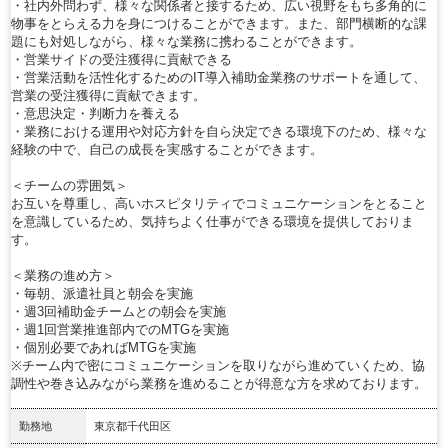
・社内外問わず、様々な関係者と接するため、広い視野をもち多角的に
物事をとらえる力を身につけることができます。また、部門横断的な課
題にも対処しながら、様々な業務に携わることができます。
・営業サイドの受注獲得に貢献できる
・営業活動を活性化するためのIT導入補助金業務のサポートを通して、
営業の受注獲得に貢献できます。
・意思決定・判断力を養える
・業務における運用や対応方針を自ら決定できる環境下のため、様々な
経験の中で、自己の成長を実感することができます。
＜チームの雰囲気＞
お互いを尊重し、高いホスピタリティでコミュニケーションをとること
を意識しているため、気持ちよく仕事ができる環境を提供しておりま
す。
＜業務の進め方＞
・毎朝、派遣社員と朝会を実施
・週3回補助金チームとの朝会を実施
・週1回営業推進部内でのMTGを実施
・個別必要であればMTGを実施
※チーム内で密にコミュニケーションを取りながら進めていくため、協
調性や巻き込みながら業務を進めることが得意な方を求めております。
勤務地
東京都千代田区