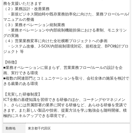
務を支援いただきます
（２）業務設計・改善業務
・新規ビジネス開始時や既存業務効率化に向けた、業務フロー/ルール/
マニュアルの整備
（３）業務オペレーション統制業務
・業務オペレーションや内部統制機能担保における牽制、モニタリン
グの実施
（４）営業業務変革に向けた全社横断プロジェクトへの参画
・システム改修、J-SOX/内部統制環境対応、規程改定、BPO検討プロ
ジェクト 等
【特徴】
■業務オペレーションに留まらず、営業業務フロー/ルールの設計を企
画、実行できる環境
■複数の関連部門とコミュニケーションを取り、会社全体の施策を検討で
きる裁量のある環境
【充実した研修制度】
ICT全般の基礎知識を習得できる研修のほか、コーチングやマネジメン
ト、さらには所属部署の業界に関する研修など、あらゆる研修を受講で
きます。また新しい製品や技術、提案方法を学ぶ勉強会も随時開催。積
極的にスキルアップできる環境です。
勤務地
東京都千代田区