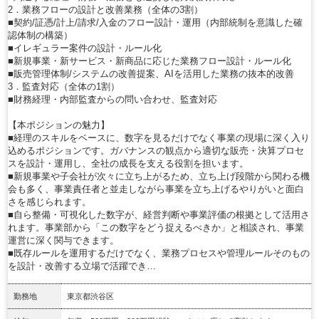
2．業務フローの設計と改善業務（全体の3割）
■契約/証憑/計上/請求/入金のフロー設計・運用（内部統制を意識した確
認体制の構築）
■イレギュラー案件の設計・ルール化
■新規事業・新サービス・新商品に応じた業務フロー設計・ルール化
■販売管理体制/システムの改善提案、AIを活用した業務の抜本的改善
3．監査対応（全体の1割）
■財務経理・内部監査からの問い合わせ、監査対応
【本ポジションの魅力】
■経理のスキルをベースに、数字を見るだけでなく事業の現場に深く入り
込めるポジションです。ガバナンスの観点から適切な販売・決算プロセ
スを設計・運用し、全社の成長を支える役割を担います。
■新規事業や子会社が次々に立ち上がるため、立ち上げ段階から関わる機
会も多く、事業責任者と並走しながら事業を立ち上げるやりがいと面白
さを感じられます。
■自ら整備・可視化した数字が、経営判断や事業評価の根拠として活用さ
れます。事業部から「この数字をどう捉えるべきか」と相談され、事業
運営に深く関与できます。
■既存ルールを運用するだけでなく、業務プロセスや管理ルールそのもの
を設計・改善する立場で活躍でき…
勤務地
東京都渋谷区