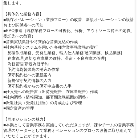
集します。
【具体的な業務内容】
■既存オペレーション（業務フロー）の改善、新規オペレーションの設計
および関係者への周知
■BPO推進（既存業務フローの可視化、分析、アウトソース範囲の定義、
委託先への教育）
■営業実績集計や将来的な営業見込の作成
■社内基幹システムを用いた各種営業事務業務の実行
見積作成業務、受発注業務、輸入仕入業務[通関業務、検品業務]
在庫管理[適切な在庫量の維持、滞留・不良在庫の管理]
為替管理[新規為替予約
予約済為替残高の消込み作業
保守契約社への更新案内
新規保守契約情報の入力
保守契約者からの保守申込書の入手
■仕入先への報告書（出荷先報告、在庫量報告）作成
■社内調整（情報周知、部署間業務範囲の調整）
■派遣社員（受発注担当）の育成および管理
■固定資産の管理
【同ポジションの魅力】
■本業として営業事務を実施していただきますが、課やチームの営業事務
管理のリーダーとして業務オペレーションのプロセス改善に取り組んで
いただくことができます。