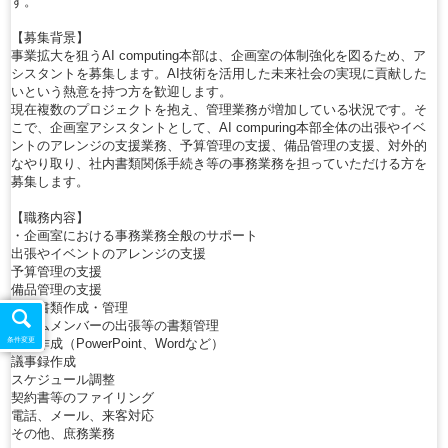
す。
【募集背景】
事業拡大を狙うAI computing本部は、企画室の体制強化を図るため、ア
シスタントを募集します。AI技術を活用した未来社会の実現に貢献した
いという熱意を持つ方を歓迎します。
現在複数のプロジェクトを抱え、管理業務が増加している状況です。そ
こで、企画室アシスタントとして、AI compuring本部全体の出張やイベ
ントのアレンジの支援業務、予算管理の支援、備品管理の支援、対外的
なやり取り、社内書類関係手続き等の事務業務を担っていただける方を
募集します。
【職務内容】
・企画室における事務業務全般のサポート
出張やイベントのアレンジの支援
予算管理の支援
備品管理の支援
事務書類作成・管理
チームメンバーの出張等の書類管理
条件変更
資料作成（PowerPoint、Wordなど）
議事録作成
スケジュール調整
契約書等のファイリング
電話、メール、来客対応
その他、庶務業務