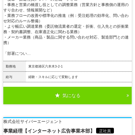
・事務と営業の橋渡し役としての調整業務（営業方針と事務側の運用の
すり合わせ、情報展開など）
・業務フローの改善や標準化の推進（例：受注処理の効率化、問い合わ
せ対応のルール整備）
・より幅広い調達業務（委託物流業者の選定・折衝、仕入先との折衝業
務・契約書調整、在庫適正化に関わる業務）
・メーカー業務（商品・製品に関する問い合わせ対応、製造部門との連
携）
「部署につい…
勤務地
東京都港区六本木3-2-1
給与
経験・スキルに応じて変動します
気になる
詳細を見る
株式会社サイバーエージェント
事業経理【インターネット広告事業本部】
正社員