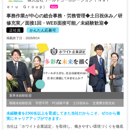
株式会社ワールドコーポレーション（ Ｎａｒ
ｅｒｕ Ｇｒｏｕｐ）
New
事務作業が中心の総合事務・労務管理◆土日祝休み／研
修充実／面接1回・WEB面接可能／未経験歓迎◆
正社員
かんたん応募可
掲載終了日：2026/8/14
業界未経験歓迎
職種未経験歓迎
学歴不問
PC経験不要
土日祝休み
交通費全額支給
未経験者を2300名以上を育成してきた当社だからこそ、ゼロから着
実にキャリアアップができます♪
当社は「ホワイト企業認定」を取得し、働きやすい環境づくりを徹底