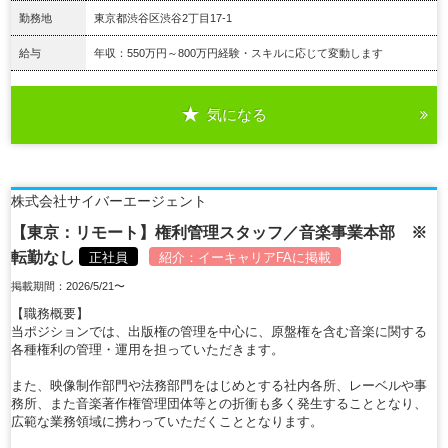
勤務地
東京都渋谷区渋谷2丁目17-1
給与
年収：550万円～800万円経験・スキルに応じて変動します
気になる
詳細を見る
株式会社サイバーエージェント
【東京：リモート】権利管理スタッフ／音楽事業本部 ※
転勤なし
正社員
紹介：
イーキャリアFA
に掲載
掲載期間：2026/5/21〜
【職務概要】
当ポジションでは、出版権の管理を中心に、原盤権を含む音楽に関する
各種権利の管理・運用を担っていただきます。
また、映像制作部門や法務部門をはじめとする社内各所、レーベルや事
務所、また音楽著作権管理団体等との折衝も多く発生することとなり、
広範な業務領域に携わっていただくこととなります。