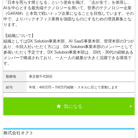
「日本を照らす燈となる」という使命を掲げ、「志が全て」を体現し、
AIを中心とする最先端テクノロジーを用いて、世界のテクノロジー企業
（GAFAM）と本気で戦いトップ企業になることを目指しています。その
中で、よりバックオフィス業務を強固なものにするための増員募集とな
ります。
【組織について】
組織としてはDX Solution事業本部、AI SaaS事業本部、管理本部の3つが
あり、今回入社いただく方には、DX Solution事業本部のメンバーとして
参画いただく予定です。DX Solution事業本部は、20代・30代の経験ある
メンバーで構成されており、一人一人の裁量が大きく活躍できる環境で
す。
勤務地
東京都千代田区
給与
年収：400万円～700万円経験・スキルに応じて変動します
気になる
詳細を見る
株式会社オクト