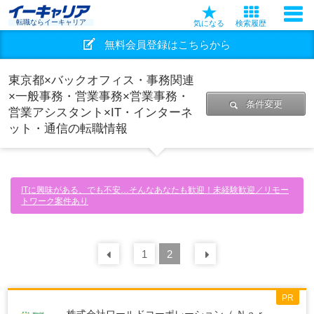
転職ならイーキャリア
気になる
検索履歴
無料会員登録はこちらから
東京都×バックオフィス・事務関連
×一般事務・営業事務×営業事務・
条件変更
営業アシスタント×IT・インターネ
ット・通信の転職情報
ITに興味がある、でも不安…そんなあなたも歓迎！未経験歓迎／リモー
トワーク案件あり
前の
1
30
2
件
次の
30
件
PR