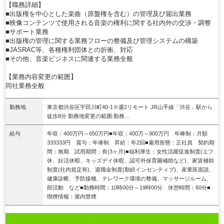
【職務詳細】
■出版権を中心とした楽曲（原盤権を含む）の管理及び届出業務
■映像コンテンツで使用される音楽の権利に関する社内外の交渉・調整
■サポート業務
■出版権の管理に関する業務フローの整備及び管理システムの構築
■JASRAC等、各種権利団体との折衝、対応
■その他、音楽ビジネスに関連する業務全般
【業務内容変更の範囲】
同社業務全般
勤務地
東京都渋谷区宇田川町40-1※週2リモート JR山手線「渋谷」駅から
徒歩8分 勤務地変更の範囲:勤務…
給与
年収：400万円～650万円■年収：400万～900万円 年棒制：月額
333333円 賞与：年俸制 昇給：年2回■雇用形態：正社員 契約期
間：無期 試用期間：有(3ヶ月)■福利厚生：女性活躍促進制度(エフ
休、妊活休暇、キッズデイ休暇、認可外保育園補助など)、家賃補助
制度(社内規定有)、退職金制度(勤続インセンティブ)、産業医面談、
健康診断、予防接種、テレワーク環境の整備、マッサージルーム、
部活動 など■勤務時間：10時00分～19時00分 休憩時間：60分■
喫煙情報：屋内禁煙