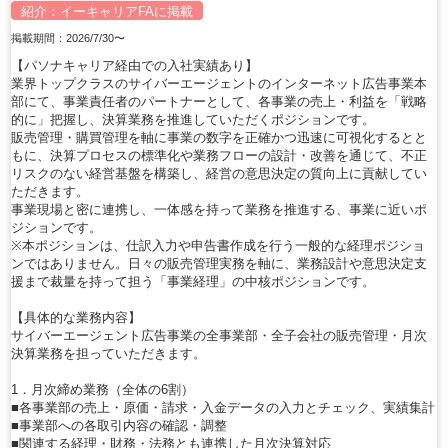
紹介：
イーキャリアFA
に掲載
掲載期間：2026/7/30〜
【パソナキャリア経由での入社実績あり】
業界トップクラスのサイバーエージェントのインターネット広告事業本
部にて、事業責任者のパートナーとして、各事業の売上・利益を「戦略
的に」把握し、決算業務を推進していただくポジションです。
販売管理・購買管理を軸に事業の数字を正確かつ迅速に可視化するとと
もに、決算プロセスの標準化や業務フローの設計・改善を通じて、不正
リスクのない経営基盤を構築し、経営の意思決定の質向上に貢献してい
ただきます。
事業現場と密に連携し、一体感を持って業務を推進する、事業に近いポ
ジションです。
※本ポジションは、仕訳入力や申告書作成を行う一般的な経理ポジショ
ンではありません。日々の販売管理実務を軸に、業務設計や意思決定支
援まで裁量を持って担う「事業経理」の中核ポジションです。
【具体的な業務内容】
サイバーエージェント広告事業の全事業部・全子会社の販売管理・月次
決算業務を担っていただきます。
1．月次締め業務（全体の6割）
■各事業部の売上・原価・請求・入金データの入力とチェック、実績集計
■事業部への各取引内容の確認・調整
■関連する経理・財務・法務とも連携した月次決算対応