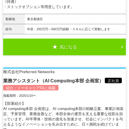
《待遇》
・ストックオプション等用意しています。
勤務地
東京都港区
給与
年収：250万円～500万円経験・スキルに応じて変動します
気になる
詳細を見る
株式会社Preferred Networks
業務アシスタント（AI Computing本部 企画室）
正社員
紹介：
イーキャリアFA
に掲載
掲載期間：2025/1/10〜
【部署紹介】
AI computing本部 企画室は、AI computing本部の戦略立案、事業計画策
定、予算管理、業務改善など、本部全体の運営を支える重要な役割を担
っています。AI半導体・技術の進化を加速させ、社会にインパクトを与
えるようなイノベーションを生み出すために、日々挑戦を続けていま