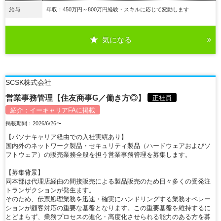
給与
年収：450万円～800万円経験・スキルに応じて変動します
気になる
詳細を見る
SCSK株式会社
営業事務管理【住友商事G／働き方◎】
正社員
紹介：
イーキャリアFA
に掲載
掲載期間：2026/6/26〜
【パソナキャリア経由での入社実績あり】
国内外のネットワーク製品・セキュリティ製品（ハードウェアおよびソ
フトウェア）の販売業務全般を担う営業事務管理を募集します。
【募集背景】
同本部は代理店経由の間接販売による製品販売のため日々多くの受発注
トランザクションが発生ます。
そのため、伝票処理業務を迅速・確実にハンドリングする業務オペレー
ションが顧客対応の重要な基盤となります。この重要基盤を維持するに
とどまらず、業務プロセスの進化・高度化させられる能力のある方を募