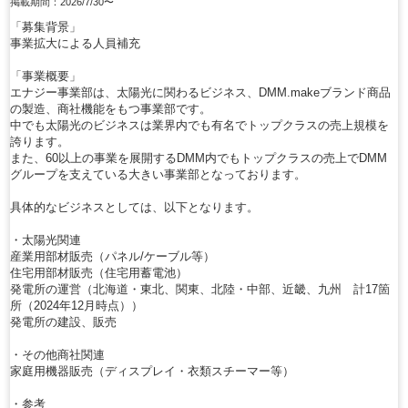
掲載期間：2026/7/30〜
「募集背景」
事業拡大による人員補充
「事業概要」
エナジー事業部は、太陽光に関わるビジネス、DMM.makeブランド商品
の製造、商社機能をもつ事業部です。
中でも太陽光のビジネスは業界内でも有名でトップクラスの売上規模を
誇ります。
また、60以上の事業を展開するDMM内でもトップクラスの売上でDMM
グループを支えている大きい事業部となっております。
具体的なビジネスとしては、以下となります。
・太陽光関連
産業用部材販売（パネル/ケーブル等）
住宅用部材販売（住宅用蓄電池）
発電所の運営（北海道・東北、関東、北陸・中部、近畿、九州 計17箇
所（2024年12月時点））
発電所の建設、販売
・その他商社関連
家庭用機器販売（ディスプレイ・衣類スチーマー等）
・参考