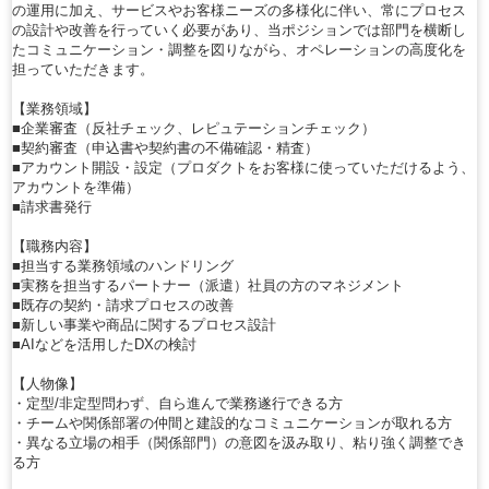
の運用に加え、サービスやお客様ニーズの多様化に伴い、常にプロセス
の設計や改善を行っていく必要があり、当ポジションでは部門を横断し
たコミュニケーション・調整を図りながら、オペレーションの高度化を
担っていただきます。
【業務領域】
■企業審査（反社チェック、レピュテーションチェック）
■契約審査（申込書や契約書の不備確認・精査）
■アカウント開設・設定（プロダクトをお客様に使っていただけるよう、
アカウントを準備）
■請求書発行
【職務内容】
■担当する業務領域のハンドリング
■実務を担当するパートナー（派遣）社員の方のマネジメント
■既存の契約・請求プロセスの改善
■新しい事業や商品に関するプロセス設計
■AIなどを活用したDXの検討
【人物像】
・定型/非定型問わず、自ら進んで業務遂行できる方
・チームや関係部署の仲間と建設的なコミュニケーションが取れる方
・異なる立場の相手（関係部門）の意図を汲み取り、粘り強く調整でき
る方