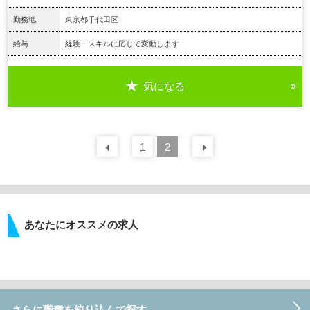
勤務地
東京都千代田区
給与
経験・スキルに応じて変動します
気になる
詳細を見る
前の
1
30
2
件
次の
30
件
あなたにオススメの求人
さらに職種を絞り込んで探す