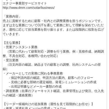
エナジー事業部サービスサイト
http://www.dmm.com/solar/business/
「業務内容」
売上に貢献するために顧客・社内との調整業務を担うポジションです。
まずは主な業務についてOJTを通して業務に対して理解を深めていただ
き、適性に応じて担当業務を割り振ります。または段階的に役割を広げ
ていきます。
【主な業務】
・営業アシスタント業務
（営業に代わって顧客対応・調整を行う業務。例：見積作成、納期調
整、不具合対応、各種問い合わせ対応）
・受注業務
（注文内容の確認、納品までの顧客との調整、社内システムへの登
録）
・メーカーとしての実務に関わる事務業務
- 保証申請内容の確認、申請方法の案内、顧客へのフォロー
- 見積に必要な部材の選定補助、発電シミュレーションの作成
- 出荷証明書などメーカー書類の作成
・調達業務（在庫のフォーキャスト確認、在庫管理および発注、仕入先
への確認・連絡業務）
【リーダー候補向けの追加業務（適性を見て段階的にお任せ）】
・後輩・派遣社員メンバーの育成・フォロー