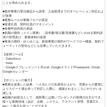
ことが求められます。
■既存事業の受注確定から請求、入金処理までのオペレーション対応およ
び改善
■業務ルールや業務フローの策定
■派遣社員、契約社員のマネジメント
■各種申請内容の承認
■初期の期待（メイン業務）：請求書/発注書/見積書などいわゆる契約請
求の管理及び、業務体制の改善
■将来の期待：ゆくゆくは、新規事業の契約やワークフロー構築、契約フ
ォーマットの型化などにも従事していただきます。
【使用ツール】
・Salesforce
・freee
・Googleスプレッドシート/Excel, Googleスライド/Powerpoint, Gmail,
Googleカレンダー
【ポジションの魅力】
■業務を改善した結果、一人当たりの生産性が上がり、営業からの要望に
よりスピード感を持って対応した際に、感謝されるところにやりがいを
感じる
■組織の結節点として、他部署には無いプレゼンスの発揮の仕方ができ、
様々な業務領域（会計、法務、システム、アカウント管理、営業/CS…
etc）と接点を持つことができる