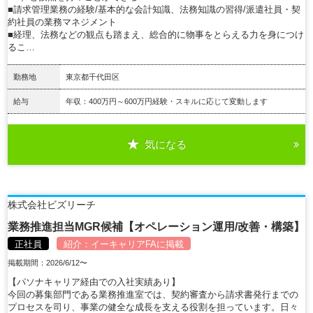
■請求管理業務の経験/基本的な会計知識、法務知識の習得/派遣社員・契
約社員の業務マネジメント
■経理、法務などの観点も踏まえ、総合的に物事をとらえる力を身につけ
るこ…
勤務地
東京都千代田区
給与
年収：400万円～600万円経験・スキルに応じて変動します
気になる
詳細を見る
株式会社ビズリーチ
業務推進担当MGR候補【オペレーション運用/改善・構築】
正社員
紹介：
イーキャリアFA
に掲載
掲載期間：2026/6/12〜
【パソナキャリア経由での入社実績あり】
今回の募集部門である業務推進室では、契約審査から請求書発行までの
プロセスを司り、事業の健全な成長を支える役割を担っています。日々