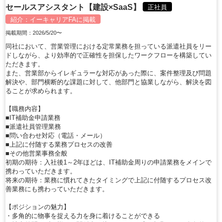
セールスアシスタント【建設×SaaS】
正社員
紹介：
イーキャリアFA
に掲載
掲載期間：2026/5/20〜
同社において、営業管理における定常業務を担っている派遣社員をリー
ドしながら、より効率的で正確性を担保したワークフローを構築してい
ただきます。
また、営業部からイレギュラーな対応があった際に、案件整理及び問題
解決や、部門横断的な課題に対して、他部門と協業しながら、解決を図
ることが求められます。
【職務内容】
■IT補助金申請業務
■派遣社員管理業務
■問い合わせ対応（電話・メール）
■上記に付随する業務プロセスの改善
■その他営業事務全般
初期の期待：入社後1～2年ほどは、IT補助金周りの申請業務をメインで
携わっていただきます。
将来の期待：業務に慣れてきたタイミングで上記に付随するプロセス改
善業務にも携わっていただきます。
【ポジションの魅力】
・多角的に物事を捉える力を身に着けることができる