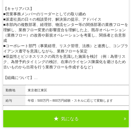
【キャリアパス】
■営業事務メンバーのリーダーとしての取り纏め
■派遣社員の日々の相談受付、解決策の提示、アドバイス
■本部内の複数部署、経理部、物流センター等の関係部署の業務フローを
理解し、業務フロー変更の影響度合を理解した上、既存オペレーション
（業務フロー）の改善や新規オペレーションを考案し、関係者と合意形
成
■コーポレート部門（事業経理、リスク管理、法務）と連携し、コンプラ
イアンス遵守を意識しながら、業務フローを策定
■収益性とビジネスリスクの両方を意識した施策を検討 （例：為替リス
ク、為替予約タイミングの検討、在庫のライセンス陳腐化を避けるため
古いものから出荷を行う業務フローを作成するなど）
【組織について】…
勤務地
東京都江東区
給与
年収：500万円～800万円経験・スキルに応じて変動します
気になる
詳細を見る