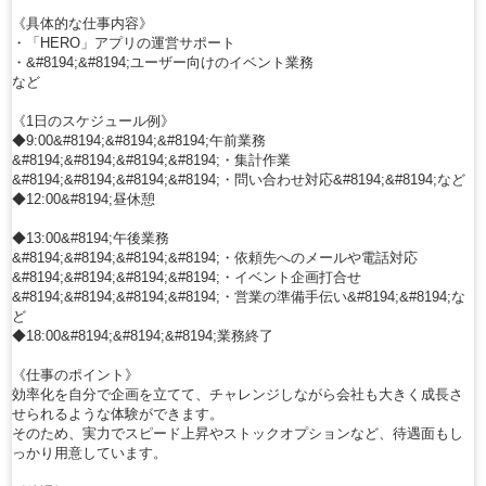
《具体的な仕事内容》
・「HERO」アプリの運営サポート
・&#8194;&#8194;ユーザー向けのイベント業務
など
《1日のスケジュール例》
◆9:00&#8194;&#8194;&#8194;午前業務
&#8194;&#8194;&#8194;&#8194;・集計作業
&#8194;&#8194;&#8194;&#8194;・問い合わせ対応&#8194;&#8194;など
◆12:00&#8194;昼休憩
◆13:00&#8194;午後業務
&#8194;&#8194;&#8194;&#8194;・依頼先へのメールや電話対応
&#8194;&#8194;&#8194;&#8194;・イベント企画打合せ
&#8194;&#8194;&#8194;&#8194;・営業の準備手伝い&#8194;&#8194;な
ど
◆18:00&#8194;&#8194;&#8194;業務終了
《仕事のポイント》
効率化を自分で企画を立てて、チャレンジしながら会社も大きく成長さ
せられるような体験ができます。
そのため、実力でスピード上昇やストックオプションなど、待遇面もし
っかり用意しています。