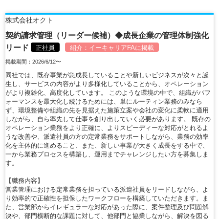
株式会社オクト
契約請求管理（リーダー候補）◆成長企業の管理体制強化
リード
正社員
紹介：
イーキャリアFA
に掲載
掲載期間：2026/6/12〜
同社では、既存事業が急成長していることや新しいビジネスが次々と誕
生し、サービスの内容がより多様化していることから、オペレーション
がより複雑化、高度化しています。 このような環境の中で、組織がパフ
ォーマンスを最大化し続けるためには、単にルーティン業務のみなら
ず、環境整備や組織の先を見据えた施策立案や会社の変化に柔軟に適用
しながら、自ら率先して仕事を創り出していく必要があります。 既存の
オペレーション業務をより正確に、よりスピーディーな対応がとれるよ
うな改善や、派遣社員の方の定常業務をサポートしながら、業務の効率
化を主体的に進めること、また、新しい事業が大きく成長をする中で、
一から業務プロセスを構築し、運用までチャレンジしたい方を募集しま
す。
【職務内容】
営業管理における定常業務を担っている派遣社員をリードしながら、よ
り効率的で正確性を担保したワークフローを構築していただきます。ま
た、営業部からイレギュラーな対応があった際に、案件整理及び問題解
決や、部門横断的な課題に対して、他部門と協業しながら、解決を図る