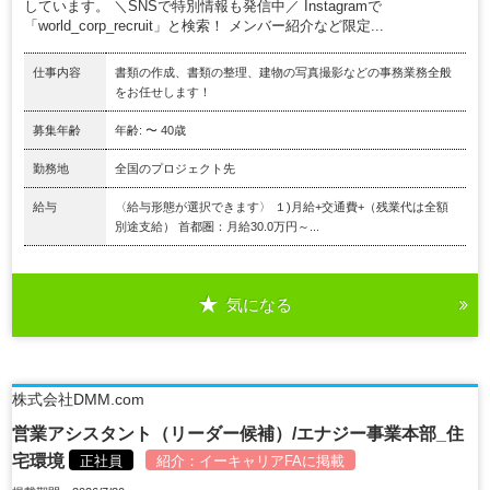
しています。 ＼SNSで特別情報も発信中／ Instagramで
「world_corp_recruit」と検索！ メンバー紹介など限定...
仕事内容
書類の作成、書類の整理、建物の写真撮影などの事務業務全般
をお任せします！
募集年齢
年齢: 〜 40歳
勤務地
全国のプロジェクト先
給与
〈給与形態が選択できます〉 １)月給+交通費+（残業代は全額
別途支給） 首都圏：月給30.0万円～...
気になる
株式会社DMM.com
営業アシスタント（リーダー候補）/エナジー事業本部_住
宅環境
正社員
紹介：
イーキャリアFA
に掲載