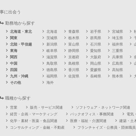
事に出会う
勤務地から探す
北海道・東北
北海道
青森県
岩手県
宮城県
関東
茨城県
栃木県
群馬県
埼玉県
北陸・甲信越
新潟県
富山県
石川県
福井県
東海
岐阜県
静岡県
愛知県
三重県
関西
滋賀県
京都府
大阪府
兵庫県
中国
鳥取県
島根県
岡山県
広島県
四国
徳島県
香川県
愛媛県
高知県
九州・沖縄
福岡県
佐賀県
長崎県
熊本県
その他
海外
職種から探す
営業
販売・サービス関連
ソフトウェア・ネットワーク関連
経営・企画・マーケティング
バックオフィス・事務関連
電気
化学・素材・医薬・食品関連
医療・福祉・介護関連
建築・土
コンサルティング・金融・不動産
フランチャイズ・公務員・団体職員