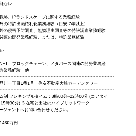
能なレ
戦略、IPランドスケープに関する業務経験
外の特許出願権利化業務経験（目安:7年以上）
外の侵害予防調査、無効理由調査等の特許調査業務経験
関連の開発業務経験、または、特許業務経験
Ex
NFT、ブロックチェーン、メタバース関連の開発業務経
許業務経験 他
品川一丁目1番1号 住友不動産大崎ガーデンタワー
制 フレキシブルタイム：8時00分~22時00分 (コアタイ
～15時30分) ※在宅と出社のハイブリットワーク
ージェントへお問い合わせください。
1460万円