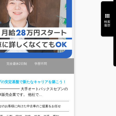
検索
履歴
完全週休2日制
学歴不問
プの安定基盤で新たなキャリアを築こう！
━━━━━━ 大手オートバックスセブンの
販売企業です。 他社で...
せのお客様に向けた中古車のご提案をお任せ