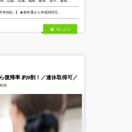
群馬、山梨、宮城、福島、岐阜、岩手、愛知
6回）】 ★初年度から年収600万...
気になる
ら復帰率 約9割！／連休取得可／
/26