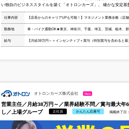
い独自のビジネススタイルを築く「オトロンカーズ」。 確かな安定基盤の
仕事内容
【店長からのキャリアUPも可能！】マネジメント業務全般（店
勤務地
車・バイク通勤OK★東京、神奈川、千葉、埼玉、茨城、栃木、
給与
【月給38万円～＋インセンティブ＋賞与（特別賞与を含めると最大年
オトロンカーズ株式会社
New
営業主任／月給38万円～／業界経験不問／賞与最大年
し／上場グループ
正社員
かんたん応募可
掲載終了日：2