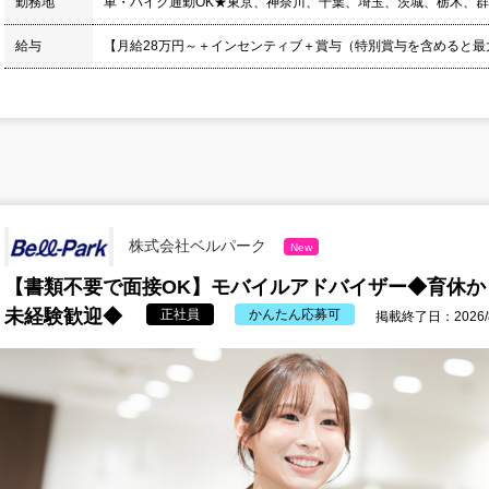
勤務地
車・バイク通勤OK★東京、神奈川、千葉、埼玉、茨城、栃木、
給与
【月給28万円～＋インセンティブ＋賞与（特別賞与を含めると最大年
株式会社ベルパーク
New
【書類不要で面接OK】モバイルアドバイザー◆育休か
未経験歓迎◆
正社員
かんたん応募可
掲載終了日：2026/8