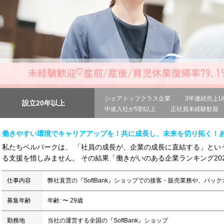
シェアトップクラス企業
3年連続売上U
設立20年以上
中途入社が5割以上
正社員未経験歓迎
働きやすい環境でキャリアアップを！共に成長し、未来を切り拓く！
私たちベルパークは、 「社員の成長が、企業の成長に直結する」とい
る支援を惜しみません。 その結果「働きがいのある企業ランキング2025
仕事内容
弊社直営の『SoftBank』ショップでの接客・販売業務や、バッ
募集年齢
年齢: 〜 29歳
勤務地
当社の運営する全国の『SoftBank』ショップ