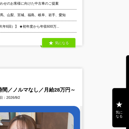
合わせのお客様に向けた中古車のご提案
群馬、山梨、宮城、福島、岐阜、岩手、愛知
6回）】 ★初年度から年収600万...
気になる
時間／ノルマなし／月給28万円～
：2026/9/2
気に
なる