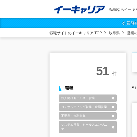
転職ならイーキ
会員登
転職サイトのイーキャリア TOP
岐阜県
営業
51
件
職種
51
法人向けセールス・営業
削除
コンサルティング営業・企画営業
削除
不動産・金融営業
削除
システム営業・セールスエンジニ
削除
ア