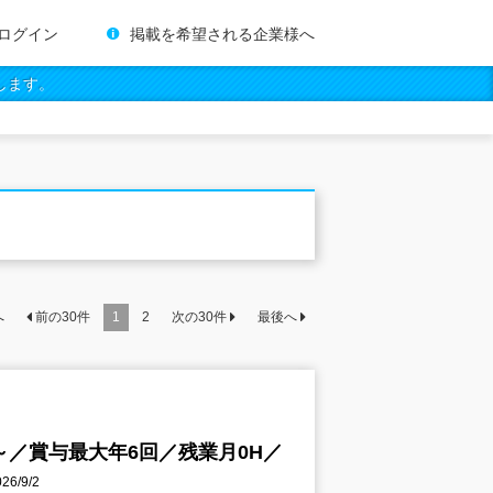
ログイン
掲載を希望される企業様へ
します。
へ
前の
30
件
1
2
次の
30
件
最後へ
～／賞与最大年6回／残業月0H／
6/9/2