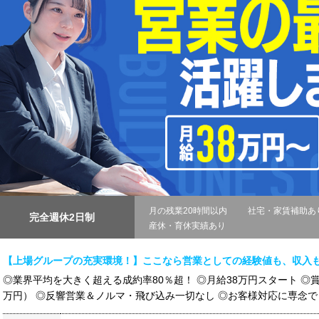
月の残業20時間以内
社宅・家賃補助あ
完全週休2日制
産休・育休実績あり
【上場グループの充実環境！】ここなら営業としての経験値も、収入
◎業界平均を大きく超える成約率80％超！ ◎月給38万円スタート ◎
万円） ◎反響営業＆ノルマ・飛び込み一切なし ◎お客様対応に専念でき