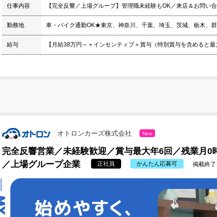
仕事内容
【完全反響／上場グループ】管理職未経験もOK／来店＆お問い
勤務地
車・バイク通勤OK★東京、神奈川、千葉、埼玉、茨城、栃木、
給与
【月給38万円～＋インセンティブ＋賞与（特別賞与を含めると最大年
オトロンカーズ株式会社
New
完全反響営業／未経験歓迎／賞与最大年6回／残業月0
／上場グループ企業
正社員
かんたん応募可
掲載終了日