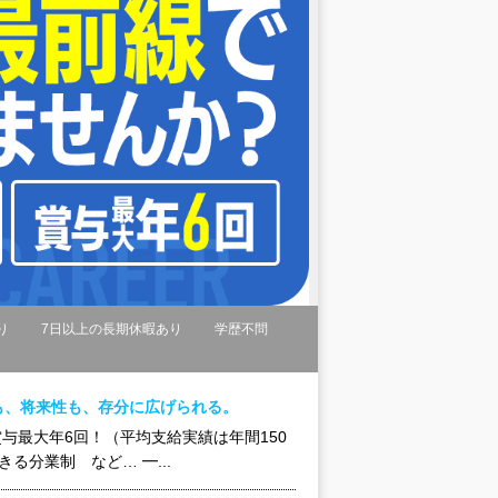
り
7日以上の長期休暇あり
学歴不問
も、将来性も、存分に広げられる。
賞与最大年6回！（平均支給実績は年間150
る分業制 など… ━...