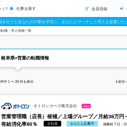
仕事を探す
会員登録
ャリア
録を行うとあなたの行動を学習し、あなたにマッチした求人を提案いた
の転職・求人情報一覧
岐阜県×営業の転職情報
件中
1 〜 30
件を表示
最初
オトロンカーズ株式会社
New
営業管理職（店長）候補／上場グループ／月給38万円
有給消化率90％
正社員
かんたん応募可
掲載終了日：202