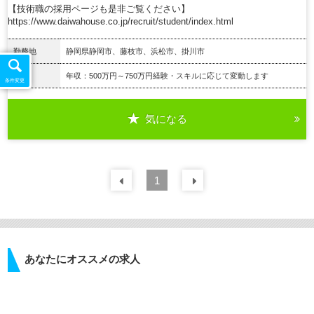
【技術職の採用ページも是非ご覧ください】
https://www.daiwahouse.co.jp/recruit/student/index.html
勤務地
静岡県静岡市、藤枝市、浜松市、掛川市
給与
年収：500万円～750万円経験・スキルに応じて変動します
条件変更
気になる
詳細を見る
前の
1
30
件
次の
30
件
あなたにオススメの求人