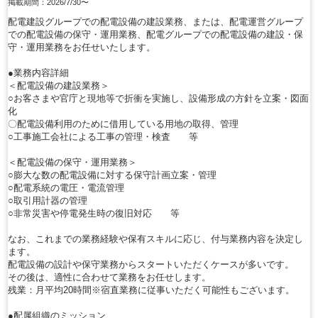
掲載期間：2026/7/30〜
配電建設グループでの配電設備の建設業務、または、配電運営グループ
での配電設備の保守・運用業務、配電グループでの配電設備の建設・保
守・運用業務をお任せいたします。
●業務内容詳細
＜配電設備の建設業務＞
○お客さまや官庁と現地等で折衝を実施し、設備形成の方針を立案・図面
化
〇配電設備利用のために借用している用地の取得、管理
○工事施工会社による工事の管理・検査 等
＜配電設備の保守・運用業務＞
○膨大な数の配電設備に対する保守計画立案・管理
○配電系統の電圧・電流管理
○取引用計器の管理
○非常災害や停電発生時の復旧対応 等
なお、これまでの業務経験や保有スキルに応じ、付与業務内容を決定し
ます。
配電設備の設計や保守業務からスタートいただくケースが多いです。
その後は、適性に合わせて業務をお任せします。
残業：月平均20時間※宿直業務に従事いただく可能性もございます。
●配属組織のミッション