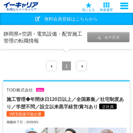
転職ならイーキャリア
気になる
検索履歴
無料会員登録はこちらから
静岡県×空調・電気設備・配管施工
条件変更
管理の転職情報
前の
1
30
件
次の
30
件
TOEI株式会社
New
施工管理◆年間休日120日以上／全国募集／社宅制度あ
り／学歴不問／設立以来黒字経営/賞与あり
正社員
WEB面接可能企業
掲載終了日：2026/9/1