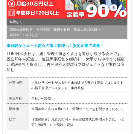
転勤なし
職種未経験歓迎
学歴不問
離職中歓迎
募集人数10名以上
年間休日120日以上
未経験から☆一人前☆の施工管理へ！安定企業で成長！
TOEI株式会社は、施工管理の働きやすさを追求し続ける会社です。
設立10年を経過し、連続黒字経営を継続中。 大手から中小まで幅広
い建設会社と取引し、 再開発や大型建設プロジェクトなど案件は増
加し...
仕事内容
手厚いサポートがあるから未経験でも安心！建設プロジェクト
の施工管理アシスタント・事務業務
募集年齢
年齢: 〜 38歳
勤務地
全国募集／直行直帰OK！ご希望のエリアをお聞かせください。
給与
【未経験者】月給30万円～ ※固定残業代10時間分を含む。（2
万2,250円～） ※経験・資格・...