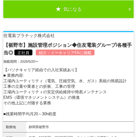
気になる
詳細を見る
住電装プラテック株式会社
【裾野市】施設管理ポジション◆住友電装グループ/各種手
当◎
正社員
紹介：
イーキャリアFA
に掲載
掲載期間：2026/5/20〜
【パソナキャリア経由での入社実績あり】
■ 業務内容:
工場内ユーティリティ（電気、圧縮空気、水、ガス）系統の簡易設計
工事の立案や業者との折衝、工事の管理
工場内ユーティリティの安定供給維持や簡易メンテナンス
EMS（環境マネジメントシステム）の推進
その他上記に付随する業務
■残業時間平均月20～30h程度
勤務地
静岡県裾野市