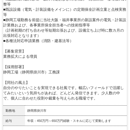
整等
■既設設備（電気・計装設備をメインに）の定期保全計画立案と点検実務
等
■静岡工場勤務を前提に当社大阪・福井事業所の新設案件の電気・計装設
計業務および、各事業所保全担当者への技術指導等
（計画初期の打ち合わせ等短期出張および、設備立ち上げ時に数カ月の
出張対応となります）
■各種法対応申請業務（消防・建基法等）
【募集背景】
業務拡大による増員
【採用部署】
静岡工場（静岡県掛川市）工務課
【同社の風土】
自分のやりたいことを実現できる社風です。幅広いフィールドで活躍し
てみたいという気持ちがあれば、どんどん発信できます。少人数の中
で、個人に合わせた役割や裁量を与えられる職場です。
勤務地
静岡県掛川市
給与
年収：450万円～650万円経験・スキルに応じて変動します