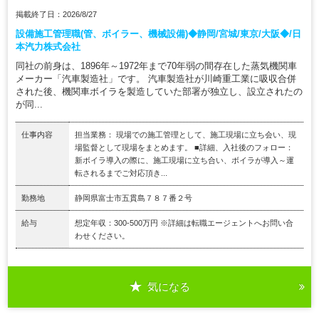
掲載終了日：2026/8/27
設備施工管理職(管、ボイラー、機械設備)◆静岡/宮城/東京/大阪◆/日
本汽力株式会社
同社の前身は、1896年～1972年まで70年弱の間存在した蒸気機関車
メーカー「汽車製造社」です。 汽車製造社が川崎重工業に吸収合併
された後、機関車ボイラを製造していた部署が独立し、設立されたの
が同...
仕事内容
担当業務： 現場での施工管理として、施工現場に立ち会い、現
場監督として現場をまとめます。 ■詳細、入社後のフォロー：
新ボイラ導入の際に、施工現場に立ち合い、ボイラが導入～運
転されるまでご対応頂き...
勤務地
静岡県富士市五貫島７８７番２号
給与
想定年収：300-500万円 ※詳細は転職エージェントへお問い合
わせください。
気になる