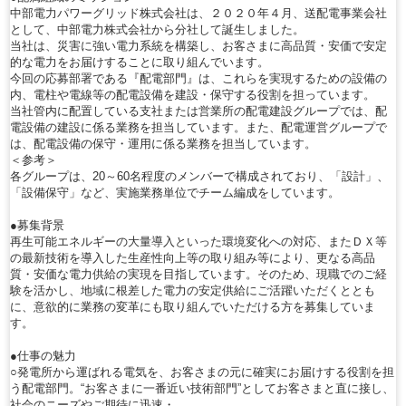
中部電力パワーグリッド株式会社は、２０２０年４月、送配電事業会社
として、中部電力株式会社から分社して誕生しました。
当社は、災害に強い電力系統を構築し、お客さまに高品質・安価で安定
的な電力をお届けすることに取り組んでいます。
今回の応募部署である『配電部門』は、これらを実現するための設備の
内、電柱や電線等の配電設備を建設・保守する役割を担っています。
当社管内に配置している支社または営業所の配電建設グループでは、配
電設備の建設に係る業務を担当しています。また、配電運営グループで
は、配電設備の保守・運用に係る業務を担当しています。
＜参考＞
各グループは、20～60名程度のメンバーで構成されており、「設計」、
「設備保守」など、実施業務単位でチーム編成をしています。
●募集背景
再生可能エネルギーの大量導入といった環境変化への対応、またＤＸ等
の最新技術を導入した生産性向上等の取り組み等により、更なる高品
質・安価な電力供給の実現を目指しています。そのため、現職でのご経
験を活かし、地域に根差した電力の安定供給にご活躍いただくととも
に、意欲的に業務の変革にも取り組んでいただける方を募集していま
す。
●仕事の魅力
○発電所から運ばれる電気を、お客さまの元に確実にお届けする役割を担
う配電部門。“お客さまに一番近い技術部門”としてお客さまと直に接し、
社会のニーズやご期待に迅速・…