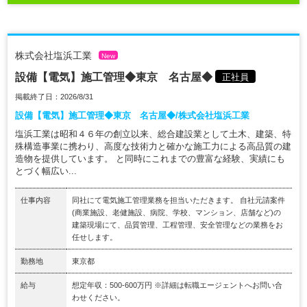
株式会社塩浜工業
New
設備【電気】施工管理◆東京 名古屋◆
正社員
掲載終了日：2026/8/31
設備【電気】施工管理◆東京 名古屋◆/株式会社塩浜工業
塩浜工業は昭和４６年の創立以来、総合建設業として土木、建築、特
殊構造事業に携わり、高度な技術力と確かな施工力による高品質の建
造物を提供しています。 と同時にこれまでの豊富な経験、実績にも
とづく幅広い...
仕事内容
同社にて電気施工管理業務を担当いただきます。 自社元請案件
(商業施設、老健施設、病院、学校、マンション、店舗など)の
建築現場にて、品質管理、工程管理、安全管理などの業務をお
任せします。
勤務地
東京都
給与
想定年収：500-600万円 ※詳細は転職エージェントへお問い合
わせください。