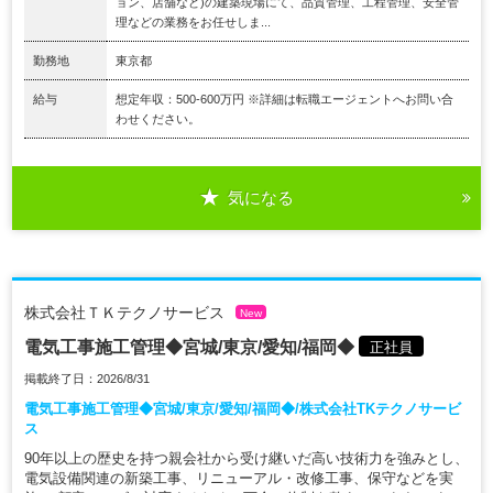
ョン、店舗など)の建築現場にて、品質管理、工程管理、安全管
理などの業務をお任せしま...
勤務地
東京都
給与
想定年収：500-600万円 ※詳細は転職エージェントへお問い合
わせください。
気になる
株式会社ＴＫテクノサービス
New
電気工事施工管理◆宮城/東京/愛知/福岡◆
正社員
掲載終了日：2026/8/31
電気工事施工管理◆宮城/東京/愛知/福岡◆/株式会社TKテクノサービ
ス
90年以上の歴史を持つ親会社から受け継いだ高い技術力を強みとし、
電気設備関連の新築工事、リニューアル・改修工事、保守などを実