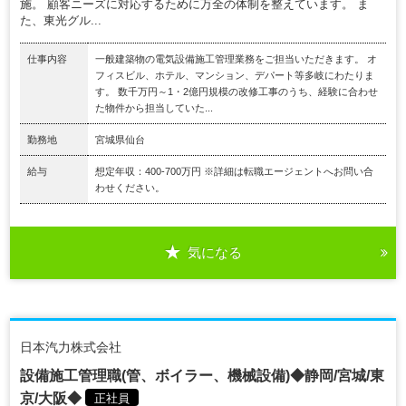
施。 顧客ニーズに対応するために万全の体制を整えています。 ま
た、東光グル...
仕事内容
一般建築物の電気設備施工管理業務をご担当いただきます。 オ
フィスビル、ホテル、マンション、デパート等多岐にわたりま
す。 数千万円～1・2億円規模の改修工事のうち、経験に合わせ
た物件から担当していた...
勤務地
宮城県仙台
給与
想定年収：400-700万円 ※詳細は転職エージェントへお問い合
わせください。
気になる
日本汽力株式会社
設備施工管理職(管、ボイラー、機械設備)◆静岡/宮城/東
京/大阪◆
正社員