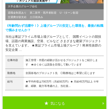
大手企業のグループ会社
退職金制度あり
第二新卒・既卒者歓迎
U・Iターン歓迎
交通費全額支給
土日祝休み
《年齢問わず活躍中！》上場グループの安定した環境を、最後の転職
で掴みませんか？
当社は東証プライム市場上場グループとして、 国際イベントの競技
場、話題の商業施設、空港、ビルなど さまざまな建築プロジェクト
を支えています。 ★東証プライム市場上場グループ！将来性抜群の
安定企業 ...
仕事内容
施工管理・作図の経験が活かせるプロジェクトをご紹介しま
す ★ゆくゆくは請負を目指して動いています
勤務地
全国各地のプロジェクト先 ◎勤務地はご希望に応じます
給与
★平均年収は700万円（月給50万円）★ 月給45万円以上 ※年
齢、経験、能力等考慮の上、当社規...
気になる