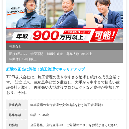
転勤なし
面接1回のみ
学歴不問
離職中歓迎
募集人数10名以上
年間休日120日以上
経験を正当に評価！施工管理でキャリアアップ
TOEI株式会社は、施工管理の働きやすさを追求し続ける成長企業で
す。 設立以来、連続黒字経営を継続し、大手から中小まで幅広い建
設会社と取引。 再開発や大型建設プロジェクトなど案件が増加して
おり、今回...
仕事内容
建築現場の進行管理や安全確認を行う施工管理業務
募集年齢
年齢: 〜 45歳
勤務地
全国募集／直行直帰OK！ご希望のエリアをお聞かせください。