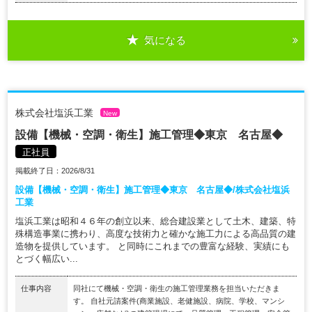
気になる
株式会社塩浜工業
New
設備【機械・空調・衛生】施工管理◆東京 名古屋◆
正社員
掲載終了日：2026/8/31
設備【機械・空調・衛生】施工管理◆東京 名古屋◆/株式会社塩浜
工業
塩浜工業は昭和４６年の創立以来、総合建設業として土木、建築、特
殊構造事業に携わり、高度な技術力と確かな施工力による高品質の建
造物を提供しています。 と同時にこれまでの豊富な経験、実績にも
とづく幅広い...
仕事内容
同社にて機械・空調・衛生の施工管理業務を担当いただきま
す。 自社元請案件(商業施設、老健施設、病院、学校、マンシ