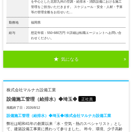
を中心とした北部九州の空調・給排水・消防設備における施工
管理をご担当いただきます。 スケジュール・安全・人材・予算
等の管理全般をお任せいた...
勤務地
福岡県
給与
想定年収：550-680万円 ※詳細は転職エージェントへお問い合
わせください。
気になる
株式会社マルナカ設備工業
設備施工管理（給排水）◆埼玉◆
正社員
掲載終了日：2026/8/12
設備施工管理（給排水）◆埼玉◆/株式会社マルナカ設備工業
弊社は昭和41年の創業以来「水・空気・熱のスペシャリスト」とし
て、建築設備工事業に携わって参りました。 昨今、環境、少子高齢