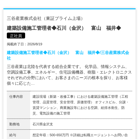
三谷産業株式会社（東証プライム上場）
建築設備施工管理者◆石川（金沢） 富山 福井◆
正社員
掲載終了日：2026/8/19
建築設備施工管理者◆石川（金沢） 富山 福井◆/三谷産業株式会
社
三谷産業は北陸を代表する総合企業です。 化学品、情報システム、
空調設備工事、エネルギー、住宅設備機器、樹脂・エレクトロニクス
それぞれの分野において、お客さまのニーズの根本を探り、お客様
個々に応じた...
仕事内容
建設現場（新築・改修工事）における建築設備施工管理（工程
管理、品質管理、安全管理、原価管理） オフィスビル、分譲・
賃貸マンション、商業施設等における空調、給排水衛生、防
災、電気設備の施工管理
勤務地
石川県金沢支
給与
想定年収：500-650万円 ※詳細は転職エージェントへお問い合