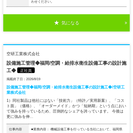
わせください。
気になる
空研工業株式会社
設備施工管理◆福岡/空調・給排水衛生設備工事の設計施
工◆
正社員
掲載終了日：2026/8/19
設備施工管理◆福岡/空調・給排水衛生設備工事の設計施工◆/空研工
業株式会社
1）同社製品は他社にはない「技術力」（特許／実用新案）、「コス
ト面」（価格）、「オーダーメイド」かつ「短納期」という点におい
て強みを持っているため、圧倒的なシェアを誇っています。 今後は
更に強みを伸...
仕事内容
■業務内容： 機械設備工事を行っている当社において、福岡県