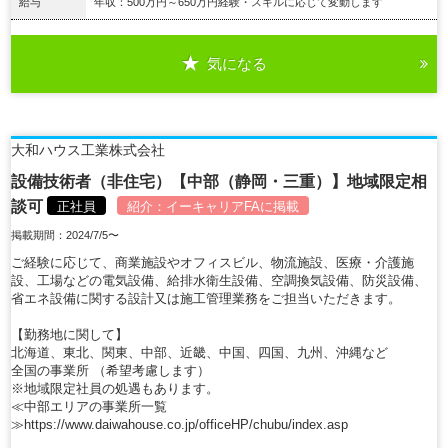
給与
年収：500万円～650万円経験・スキルに応じて変動します
気になる
詳細を見る
大和ハウス工業株式会社
設備技術者（非住宅）【中部（静岡・三重）】地域限定相
談可
正社員
紹介：
イーキャリアFA
に掲載
掲載期間：2024/7/5〜
ご経験に応じて、商業施設やオフィスビル、物流施設、医療・介護施
設、工場などの電気設備、給排水衛生設備、空調換気設備、防災設備、
省エネ設備に関する設計又は施工管理業務をご担当いただきます。
【勤務地に関して】
北海道、東北、関東、中部、近畿、中国、四国、九州、沖縄など
全国の事業所 （希望考慮します）
※地域限定社員の処遇もあります。
≪中部エリアの事業所一覧
≫https://www.daiwahouse.co.jp/officeHP/chubu/index.asp