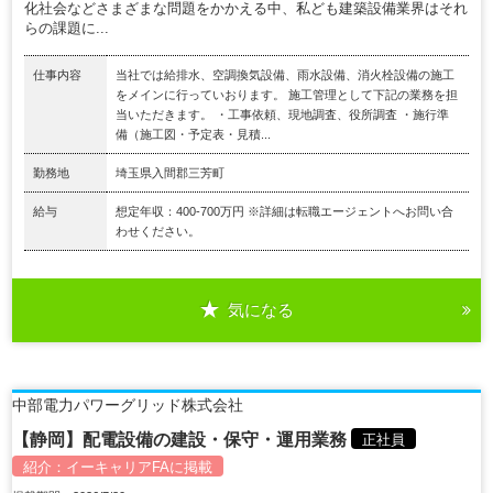
化社会などさまざまな問題をかかえる中、私ども建築設備業界はそれ
らの課題に...
仕事内容
当社では給排水、空調換気設備、雨水設備、消火栓設備の施工
をメインに行っていおります。 施工管理として下記の業務を担
当いただきます。 ・工事依頼、現地調査、役所調査 ・施行準
備（施工図・予定表・見積...
勤務地
埼玉県入間郡三芳町
給与
想定年収：400-700万円 ※詳細は転職エージェントへお問い合
わせください。
気になる
中部電力パワーグリッド株式会社
【静岡】配電設備の建設・保守・運用業務
正社員
紹介：
イーキャリアFA
に掲載