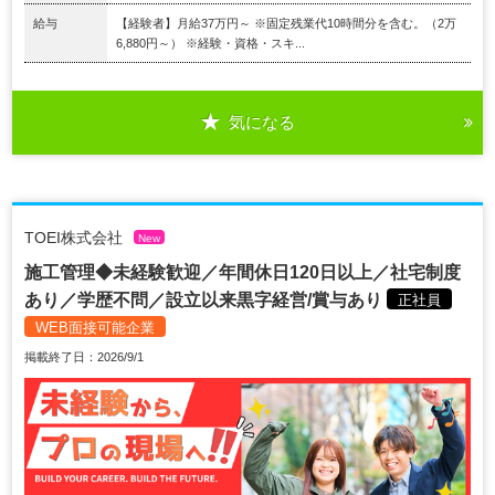
給与
【経験者】月給37万円～ ※固定残業代10時間分を含む。（2万
6,880円～） ※経験・資格・スキ...
気になる
TOEI株式会社
New
施工管理◆未経験歓迎／年間休日120日以上／社宅制度
あり／学歴不問／設立以来黒字経営/賞与あり
正社員
WEB面接可能企業
掲載終了日：2026/9/1