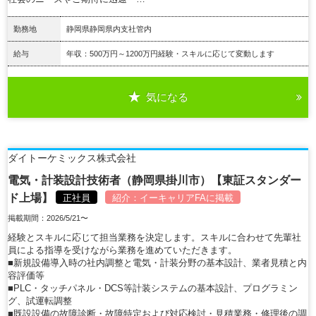
勤務地
静岡県静岡県内支社管内
給与
年収：500万円～1200万円経験・スキルに応じて変動します
気になる
詳細を見る
ダイトーケミックス株式会社
電気・計装設計技術者（静岡県掛川市）【東証スタンダー
ド上場】
正社員
紹介：
イーキャリアFA
に掲載
掲載期間：2026/5/21〜
経験とスキルに応じて担当業務を決定します。スキルに合わせて先輩社
員による指導を受けながら業務を進めていただきます。
■新規設備導入時の社内調整と電気・計装分野の基本設計、業者見積と内
容評価等
■PLC・タッチパネル・DCS等計装システムの基本設計、プログラミン
グ、試運転調整
■既設設備の故障診断・故障特定および対応検討・見積業務・修理後の調