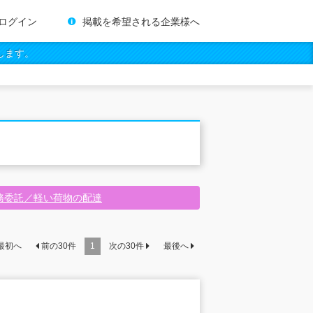
ログイン
掲載を希望される企業様へ
します。
務委託／軽い荷物の配達
最初へ
前の
30
件
1
次の
30
件
最後へ