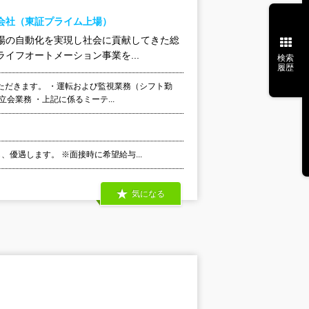
会社（東証プライム上場）
工場の自動化を実現し社会に貢献してきた総
イフオートメーション事業を...
検索
履歴
ただきます。 ・運転および監視業務（シフト勤
会業務 ・上記に係るミーテ...
、優遇します。 ※面接時に希望給与...
気になる