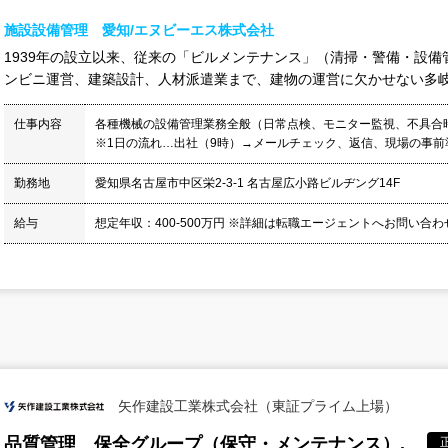
施設設備管理 愛知/エヌビーエス株式会社
1939年の設立以来、従来の「ビルメンテナンス」（清掃・警備・設
ンビニ運営、建築設計、人材派遣業まで、建物の運営に欠かせない多岐に
仕事内容
各種機械の設備管理業務全般（日常点検、モニター監視、不具合
※1日の流れ…出社（9時）→メールチェック、返信、現場の事前準
勤務地
愛知県名古屋市中区栄2-3-1 名古屋広小路ビルヂング14F
給与
想定年収：400-500万円 ※詳細は転職エージェントへお問い合
矢作建設工業株式会社（東証プライム上場）
品質管理 保全グループ（保守・メンテナンス）.