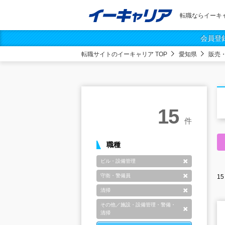
転職ならイーキ
会員登
転職サイトのイーキャリア TOP
愛知県
販売
15
件
職種
ビル・設備管理
削除
守衛・警備員
15
削除
清掃
削除
その他／施設・設備管理・警備・
削除
清掃