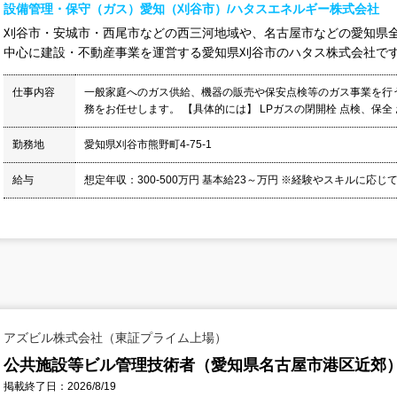
設備管理・保守（ガス）愛知（刈谷市）/ハタスエネルギー株式会社
刈谷市・安城市・西尾市などの西三河地域や、名古屋市などの愛知県
中心に建設・不動産事業を運営する愛知県刈谷市のハタス株式会社です。
仕事内容
一般家庭へのガス供給、機器の販売や保安点検等のガス事業を行
務をお任せします。 【具体的には】 LPガスの閉開栓 点検、保全
勤務地
愛知県刈谷市熊野町4-75-1
給与
想定年収：300-500万円 基本給23～万円 ※経験やスキルに応じて
アズビル株式会社（東証プライム上場）
公共施設等ビル管理技術者（愛知県名古屋市港区近郊）
掲載終了日：2026/8/19