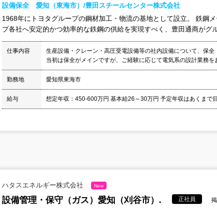
設備保全 愛知（東海市）/豊田スチールセンター株式会社
1968年にトヨタグループの鋼材加工・物流の基地として設立。 鉄鋼
プ各社へ安定的かつ効率的な鉄鋼の供給を実現すべく、豊田通商がグルー
仕事内容
生産設備・クレーン・高圧受電設備等の社内設備について、保全
当初は保全がメインですが、ご経験に応じて電気系の設計業務をお任
勤務地
愛知県東海市
給与
想定年収：450-600万円 基本給26～30万円 予定年収はあくまで
ハタスエネルギー株式会社
New
設備管理・保守（ガス）愛知（刈谷市）.
正社員
掲