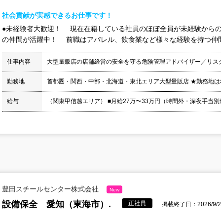
社会貢献が実感できるお仕事です！
●未経験者大歓迎！ 現在在籍している社員のほぼ全員が未経験からの
の仲間が活躍中！ 前職はアパレル、飲食業など様々な経験を持つ仲間が
仕事内容
大型量販店の店舗経営の安全を守る危険管理アドバイザー／リス
勤務地
首都圏・関西・中部・北海道・東北エリア大型量販店 ★勤務地は
給与
（関東甲信越エリア） ■月給27万〜33万円（時間外・深夜手当別途
豊田スチールセンター株式会社
New
設備保全 愛知（東海市）.
正社員
掲載終了日：2026/9/2