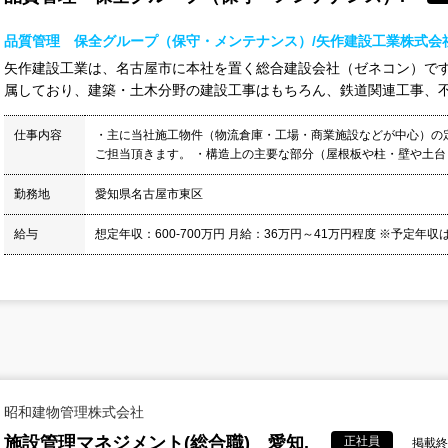
品質管理 保全グループ（保守・メンテナンス）/矢作建設工業株式会
矢作建設工業は、名古屋市に本社を置く総合建設会社（ゼネコン）です
属しており、建築・土木分野の建設工事はもちろん、鉄道関連工事、不動
仕事内容
・主に当社施工物件（物流倉庫・工場・商業施設などが中心）の
ご担当頂きます。 ・構造上の主要な部分（屋根板や柱・壁や土台・
勤務地
愛知県名古屋市東区
給与
想定年収：600-700万円 月給：36万円～41万円程度 ※予定年収
昭和建物管理株式会社
施設管理マネジメント(総合職) 愛知.
正社員
掲載終了