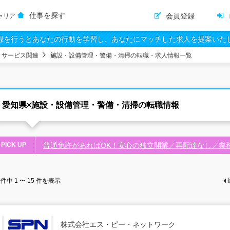
仕事を探す
会員登録
ャリア
録を行うとあなたの行動を学習し、あなたにマッチした求人を提案いた
・サービス関連
施設・設備管理・警備・清掃の転職・求人情報一覧
愛知県×施設・設備管理・警備・清掃の転職情報
PICK UP
普通免許があればOK！安心の独立開業／再配達なし／業
件中
1 〜 15
件を表示
株式会社エス・ピー・ネットワーク