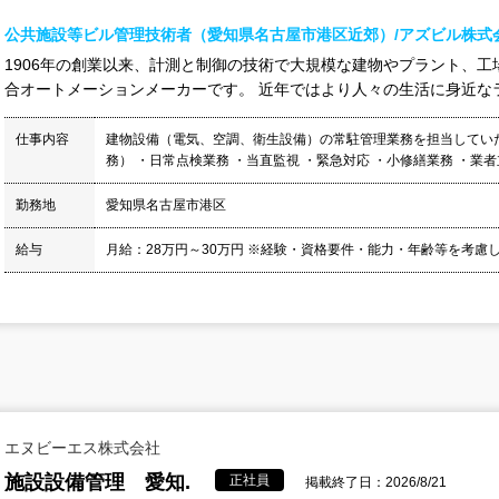
公共施設等ビル管理技術者（愛知県名古屋市港区近郊）/アズビル株式
1906年の創業以来、計測と制御の技術で大規模な建物やプラント、
合オートメーションメーカーです。 近年ではより人々の生活に身近なラ
仕事内容
建物設備（電気、空調、衛生設備）の常駐管理業務を担当してい
務） ・日常点検業務 ・当直監視 ・緊急対応 ・小修繕業務 ・業者立
勤務地
愛知県名古屋市港区
給与
月給：28万円～30万円 ※経験・資格要件・能力・年齢等を考慮し
エヌビーエス株式会社
施設設備管理 愛知.
正社員
掲載終了日：2026/8/21