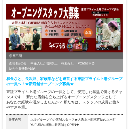
学歴不問
面接1回のみ
中途入社が5割以上
転勤なし
PC経験不要
駅から徒歩5分以内
和食さと、長次郎、家族亭などを運営する東証プライム上場グループ
の一員へ！★新店舗オープニング募集★
東証プライム上場グループの一員として、安定した基盤で働けるチャ
ンスです！ 新たな店舗を立ち上げるオープニングスタッフとして、
あなたの経験を活かしませんか？ 私たちは、スタッフの成長と働き
やすさを重...
仕事内容
上場グループでの店舗スタッフ★大阪上本町駅直結の上本町
YUFURAの5階に新店舗をOPEN★