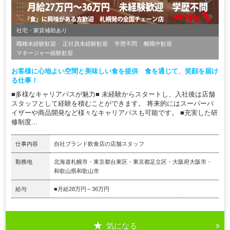
社宅・家賃補助あり
職種未経験歓迎
正社員未経験歓迎
学歴不問
離職中歓迎
マネージャー経験歓迎
お客様に心地よい空間と美味しい食を提供 食を通じて、笑顔を届け
る仕事！
■多様なキャリアパスが魅力■ 未経験からスタートし、入社後は店舗
スタッフとして経験を積むことができます。 将来的にはスーパーバ
イザーや商品開発など様々なキャリアパスも可能です。 ■充実した研
修制度...
仕事内容
自社ブランド飲食店の店舗スタッフ
勤務地
北海道札幌市・東京都台東区・東京都足立区・大阪府大阪市・
和歌山県和歌山市
給与
■月給28万円～36万円
気になる