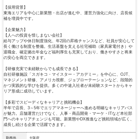
【採用背景】
東海エリアを中心に新業態・出店が進む中、運営力強化に向け、店長候
補を増員中です。
【企業魅力】
【人への投資を惜しまない会社】
給与アップや休日制度強化、年2回の昇格チャンスなど、社員が安心して
長く働ける制度を整備。生活基盤を支える社宅補助（家具家電付き）や
退職金、確定拠出年金など福利厚生も充実しており、働きやすさと将来
の安心を両立できます。
【研修充実で未経験からでも成長できる】
自社研修施設「スガキコ・マイスター・アカデミー」を中心に、OJT、
マネジメント研修、アメリカ視察、ジョブローテーションなど、段階的
かつ実践的な学びを提供。多くの中途入社者が未経験スタートからキャ
リア形成に成功しています。
【多彩でスピーディなキャリアと挑戦機会】
半年で店長、3～5年でエリアマネージャーへ進める明確なキャリアパス
が魅力。店舗運営だけでなく、人事・商品開発・マーケ・ITなど本社部
門へのキャリアチェンジも可能。新業態やDX推進など挑戦領域が広く、
成長し続ける企業で活躍できます。
勤務地
大阪府