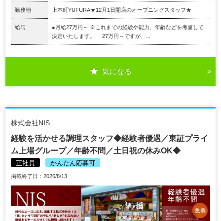
勤務地
上本町YUFURA★12月1日開店のオープニングスタッフ★
給与
●月給27万円～ ※これまでの経験や能力、年齢などを考慮して
決定いたします。 27万円～ですが、...
気になる
株式会社NIS
経験を活かせる調理スタッフ◆経験者優遇／東証プライ
ム上場グループ／年齢不問／土日祝の休みOK◆
正社員
かんたん応募可
掲載終了日：2026/8/13