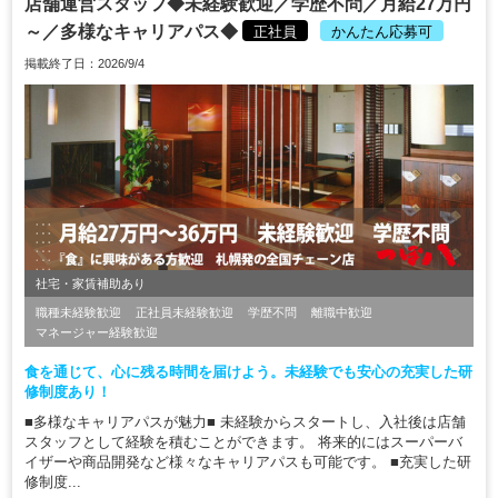
店舗運営スタッフ◆未経験歓迎／学歴不問／月給27万円
～／多様なキャリアパス◆
正社員
かんたん応募可
掲載終了日：2026/9/4
社宅・家賃補助あり
職種未経験歓迎
正社員未経験歓迎
学歴不問
離職中歓迎
マネージャー経験歓迎
食を通じて、心に残る時間を届けよう。未経験でも安心の充実した研
修制度あり！
■多様なキャリアパスが魅力■ 未経験からスタートし、入社後は店舗
スタッフとして経験を積むことができます。 将来的にはスーパーバ
イザーや商品開発など様々なキャリアパスも可能です。 ■充実した研
修制度...