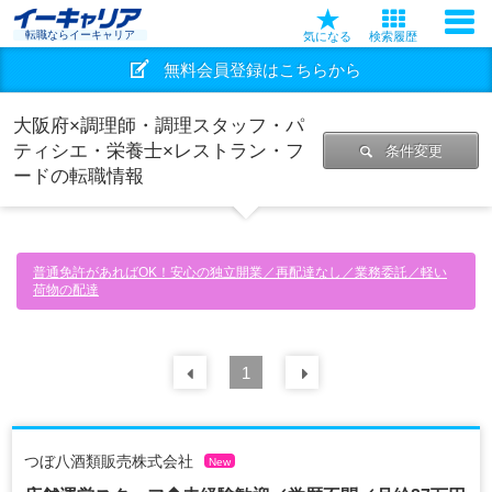
転職ならイーキャリア
気になる
検索履歴
無料会員登録はこちらから
大阪府×調理師・調理スタッフ・パ
ティシエ・栄養士×レストラン・フ
条件変更
ードの転職情報
普通免許があればOK！安心の独立開業／再配達なし／業務委託／軽い
荷物の配達
前の
1
30
件
次の
30
件
つぼ八酒類販売株式会社
New