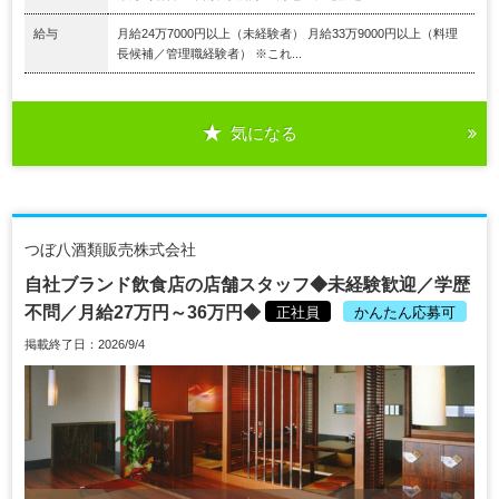
給与
月給24万7000円以上（未経験者） 月給33万9000円以上（料理
長候補／管理職経験者） ※これ...
気になる
つぼ八酒類販売株式会社
自社ブランド飲食店の店舗スタッフ◆未経験歓迎／学歴
不問／月給27万円～36万円◆
正社員
かんたん応募可
掲載終了日：2026/9/4