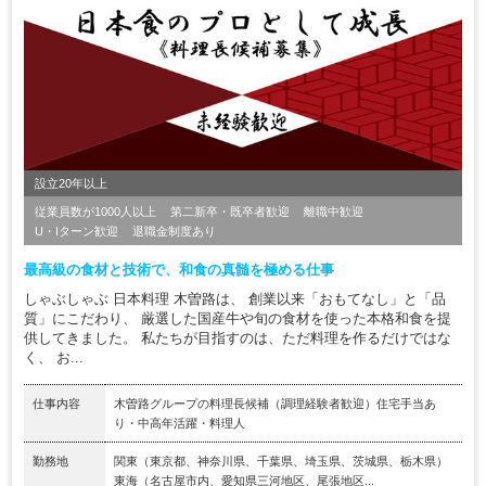
設立20年以上
従業員数が1000人以上
第二新卒・既卒者歓迎
離職中歓迎
U・Iターン歓迎
退職金制度あり
最高級の食材と技術で、和食の真髄を極める仕事
しゃぶしゃぶ 日本料理 木曽路は、 創業以来「おもてなし」と「品
質」にこだわり、 厳選した国産牛や旬の食材を使った本格和食を提
供してきました。 私たちが目指すのは、ただ料理を作るだけではな
く、 お...
仕事内容
木曽路グループの料理長候補（調理経験者歓迎）住宅手当あ
り・中高年活躍・料理人
勤務地
関東（東京都、神奈川県、千葉県、埼玉県、茨城県、栃木県）
東海（名古屋市内、愛知県三河地区、尾張地区...