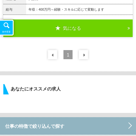
給与
年収：400万円～経験・スキルに応じて変動します
気になる
詳細を見る
条件変更
前の
1
30
件
次の
30
件
あなたにオススメの求人
仕事の特徴で絞り込んで探す