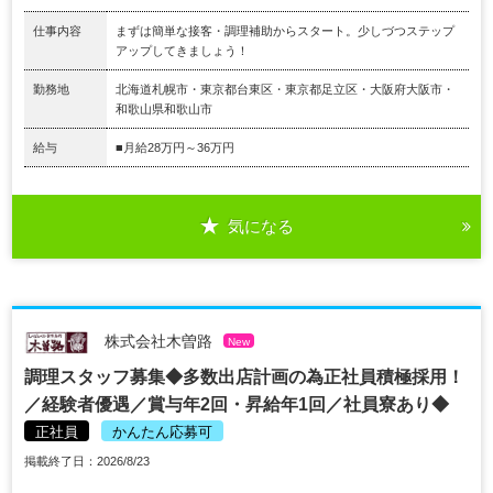
仕事内容
まずは簡単な接客・調理補助からスタート。少しづつステップ
アップしてきましょう！
勤務地
北海道札幌市・東京都台東区・東京都足立区・大阪府大阪市・
和歌山県和歌山市
給与
■月給28万円～36万円
気になる
株式会社木曽路
New
調理スタッフ募集◆多数出店計画の為正社員積極採用！
／経験者優遇／賞与年2回・昇給年1回／社員寮あり◆
正社員
かんたん応募可
掲載終了日：2026/8/23