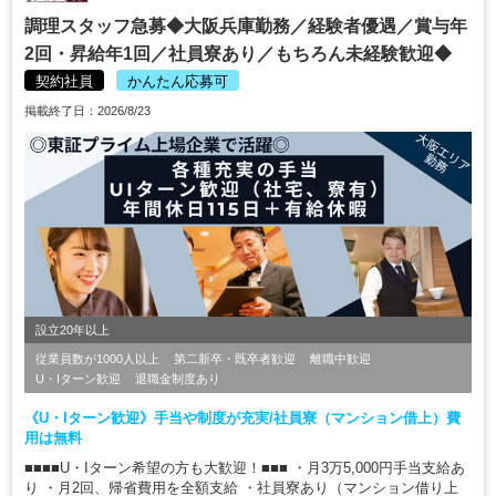
調理スタッフ急募◆大阪兵庫勤務／経験者優遇／賞与年
2回・昇給年1回／社員寮あり／もちろん未経験歓迎◆
契約社員
かんたん応募可
掲載終了日：2026/8/23
設立20年以上
従業員数が1000人以上
第二新卒・既卒者歓迎
離職中歓迎
U・Iターン歓迎
退職金制度あり
《U・Iターン歓迎》手当や制度が充実/社員寮（マンション借上）費
用は無料
■■■■U・Iターン希望の方も大歓迎！■■■ ・月3万5,000円手当支給あ
り ・月2回、帰省費用を全額支給 ・社員寮あり（マンション借り上