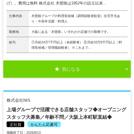
げ）。費用は無料 株式会社 木曽路は1952年の設立以来...
仕事内容
木曽路グループの料理長候補（調理経験者歓迎）住宅手当あ
り・中高年活躍・料理人
勤務地
大阪にある「木曽路」いずれかの店舗での勤務です。
給与
①月給24万7千円以上（未経験者） ②月給33万9千円以上（料
理長候補／管理職経験者） ※これまで...
気になる
株式会社NIS
上場グループで活躍できる店舗スタッフ◆オープニング
スタッフ大募集／年齢不問／大阪上本町駅直結◆
正社員
かんたん応募可
掲載終了日：2026/8/13