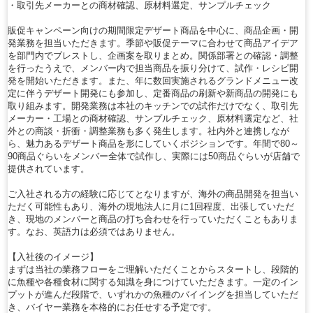
・取引先メーカーとの商材確認、原材料選定、サンプルチェック
販促キャンペーン向けの期間限定デザート商品を中心に、商品企画・開
発業務を担当いただきます。季節や販促テーマに合わせて商品アイデア
を部門内でブレストし、企画案を取りまとめ。関係部署との確認・調整
を行ったうえで、メンバー内で担当商品を振り分けて、試作・レシピ開
発を開始いただきます。また、年に数回実施されるグランドメニュー改
定に伴うデザート開発にも参加し、定番商品の刷新や新商品の開発にも
取り組みます。開発業務は本社のキッチンでの試作だけでなく、取引先
メーカー・工場との商材確認、サンプルチェック、原材料選定など、社
外との商談・折衝・調整業務も多く発生します。社内外と連携しなが
ら、魅力あるデザート商品を形にしていくポジションです。年間で80～
90商品ぐらいをメンバー全体で試作し、実際には50商品ぐらいが店舗で
提供されています。
ご入社される方の経験に応じてとなりますが、海外の商品開発を担当い
ただく可能性もあり、海外の現地法人に月に1回程度、出張していただ
き、現地のメンバーと商品の打ち合わせを行っていただくこともありま
す。なお、英語力は必須ではありません。
【入社後のイメージ】
まずは当社の業務フローをご理解いただくことからスタートし、段階的
に魚種や各種食材に関する知識を身につけていただきます。一定のイン
プットが進んだ段階で、いずれかの魚種のバイイングを担当していただ
き、バイヤー業務を本格的にお任せする予定です。