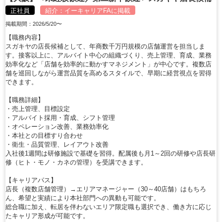
正社員
紹介：
イーキャリアFA
に掲載
掲載期間：2026/5/20〜
【職務内容】
スガキヤの店長候補として、年商数千万円規模の店舗運営を担当しま
す。接客以上に、アルバイト中心の組織づくり、売上管理、育成、業務
効率化など「店舗を効率的に動かすマネジメント」が中心です。複数店
舗を巡回しながら運営品質を高めるスタイルで、早期に経営視点を習得
できます。
【職務詳細】
・売上管理、目標設定
・アルバイト採用・育成、シフト管理
・オペレーション改善、業務効率化
・本社との目標すり合わせ
・衛生・品質管理、レイアウト改善
入社後1週間は研修施設で基礎を習得。配属後も月1～2回の研修や店長研
修（ヒト・モノ・カネの管理）を受講できます。
【キャリアパス】
店長（複数店舗管理）→エリアマネージャー（30～40店舗）はもちろ
ん、希望と実績により本社部門への異動も可能です。
総合職に加え、転居を伴わないエリア限定職も選択でき、働き方に応じ
たキャリア形成が可能です。