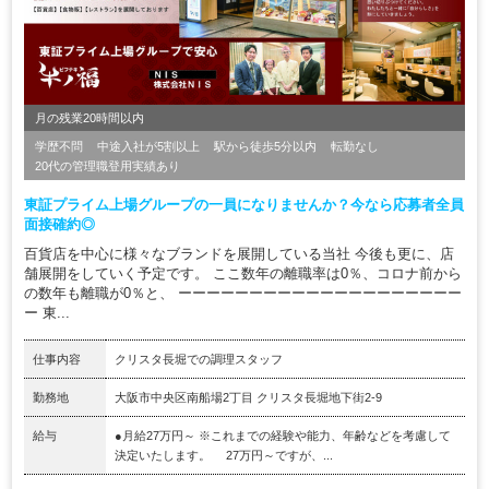
月の残業20時間以内
学歴不問
中途入社が5割以上
駅から徒歩5分以内
転勤なし
20代の管理職登用実績あり
東証プライム上場グループの一員になりませんか？今なら応募者全員
面接確約◎
百貨店を中心に様々なブランドを展開している当社 今後も更に、店
舗展開をしていく予定です。 ここ数年の離職率は0％、コロナ前から
の数年も離職が0％と、 ーーーーーーーーーーーーーーーーーーーー
ー 東...
仕事内容
クリスタ長堀での調理スタッフ
勤務地
大阪市中央区南船場2丁目 クリスタ長堀地下街2-9
給与
●月給27万円～ ※これまでの経験や能力、年齢などを考慮して
決定いたします。 27万円～ですが、...