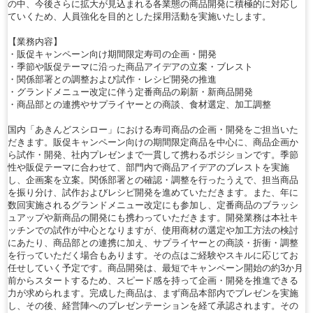
の中、今後さらに拡大が見込まれる各業態の商品開発に積極的に対応し
ていくため、人員強化を目的とした採用活動を実施いたします。
【業務内容】
・販促キャンペーン向け期間限定寿司の企画・開発
・季節や販促テーマに沿った商品アイデアの立案・ブレスト
・関係部署との調整および試作・レシピ開発の推進
・グランドメニュー改定に伴う定番商品の刷新・新商品開発
・商品部との連携やサプライヤーとの商談、食材選定、加工調整
国内「あきんどスシロー」における寿司商品の企画・開発をご担当いた
だきます。販促キャンペーン向けの期間限定商品を中心に、商品企画か
ら試作・開発、社内プレゼンまで一貫して携わるポジションです。季節
性や販促テーマに合わせて、部門内で商品アイデアのブレストを実施
し、企画案を立案。関係部署との確認・調整を行ったうえで、担当商品
を振り分け、試作およびレシピ開発を進めていただきます。また、年に
数回実施されるグランドメニュー改定にも参加し、定番商品のブラッシ
ュアップや新商品の開発にも携わっていただきます。開発業務は本社キ
ッチンでの試作が中心となりますが、使用商材の選定や加工方法の検討
にあたり、商品部との連携に加え、サプライヤーとの商談・折衝・調整
を行っていただく場合もあります。その点はご経験やスキルに応じてお
任せしていく予定です。商品開発は、最短でキャンペーン開始の約3か月
前からスタートするため、スピード感を持って企画・開発を推進できる
力が求められます。完成した商品は、まず商品本部内でプレゼンを実施
し、その後、経営陣へのプレゼンテーションを経て承認されます。その