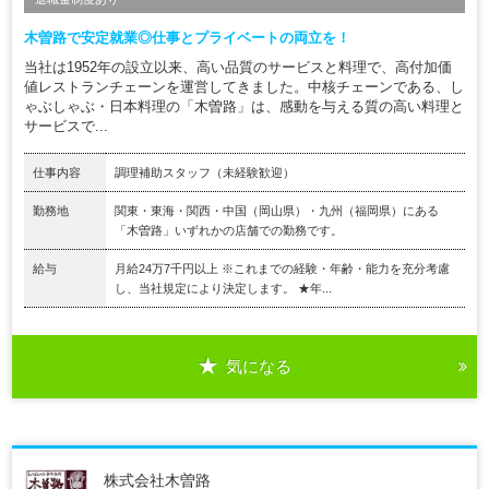
木曽路で安定就業◎仕事とプライベートの両立を！
当社は1952年の設立以来、高い品質のサービスと料理で、高付加価
値レストランチェーンを運営してきました。中核チェーンである、し
ゃぶしゃぶ・日本料理の「木曽路」は、感動を与える質の高い料理と
サービスで...
仕事内容
調理補助スタッフ（未経験歓迎）
勤務地
関東・東海・関西・中国（岡山県）・九州（福岡県）にある
「木曽路」いずれかの店舗での勤務です。
給与
月給24万7千円以上 ※これまでの経験・年齢・能力を充分考慮
し、当社規定により決定します。 ★年...
気になる
株式会社木曽路