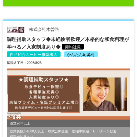
株式会社木曽路
調理補助スタッフ◆未経験者歓迎／本格的な和食料理が
学べる／入寮制度あり◆
契約社員
自己紹介ムービー推奨求人
かんたん応募可
掲載終了日：2026/8/23
設立20年以上
従業員数が1000人以上
株式公開企業
離職中歓迎
U・Iターン歓迎
退職金制度あり