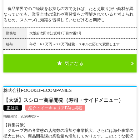
食品業界でのご経験をお持ちの方であれば、たとえ取り扱い商材が異
なっていても、業界全体の流れや商習慣をご理解されていると考えられ
るため、スムーズに知識を習得していただけると期待し…
勤務地
大阪府吹田市江坂町1丁目22番2号
給与
年収：400万円～800万円経験・スキルに応じて変動します
気になる
詳細を見る
株式会社FOOD&LIFECOMPANIES
【大阪】スシロー商品開発（寿司・サイドメニュー）
正社員
紹介：
イーキャリアFA
に掲載
掲載期間：2026/6/26〜
【募集背景】
グループ内の各業態の店舗数の増加や事業拡大、さらには海外事業の
拡大に伴い、商品開発課の業務量も増加しております。このような状況