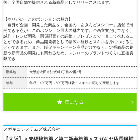
後、全国店舗で提供される新商品としてリリースされます。
【やりがい・このポジションの魅力】
自身が企画・開発した商品を、全国の「あきんどスシロー」店舗で展
開できる点が、このポジション最大の魅力です。企画立案だけでなく、
試作・レシピ開発・関係部署との調整・プレゼンまで一貫して携わるこ
とができるため、商品開発者として幅広い経験とスキルを身につけるこ
とができます。また、販促キャンペーン商品だけでなく、定番商品の刷
新や新商品の開発にも関わるため、スシローのブランドづくりに直接貢
献でき…
勤務地
大阪府吹田市江坂町1丁目22番2号
給与
年収：400万円～800万円経験・スキルに応じて変動します
気になる
詳細を見る
スガキコシステムズ株式会社
【大阪】＜未経験歓迎／第二新卒歓迎＞スガキヤ店長候補