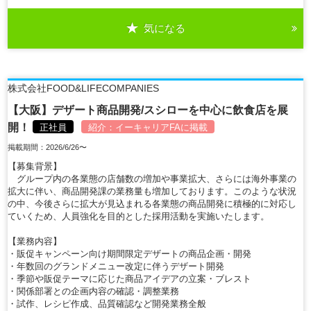
気になる
株式会社FOOD&LIFECOMPANIES
【大阪】デザート商品開発/スシローを中心に飲食店を展
開！
正社員
紹介：
イーキャリアFA
に掲載
掲載期間：2026/6/26〜
【募集背景】
グループ内の各業態の店舗数の増加や事業拡大、さらには海外事業の
拡大に伴い、商品開発課の業務量も増加しております。このような状況
の中、今後さらに拡大が見込まれる各業態の商品開発に積極的に対応し
ていくため、人員強化を目的とした採用活動を実施いたします。
【業務内容】
・販促キャンペーン向け期間限定デザートの商品企画・開発
・年数回のグランドメニュー改定に伴うデザート開発
・季節や販促テーマに応じた商品アイデアの立案・ブレスト
・関係部署との企画内容の確認・調整業務
・試作、レシピ作成、品質確認など開発業務全般