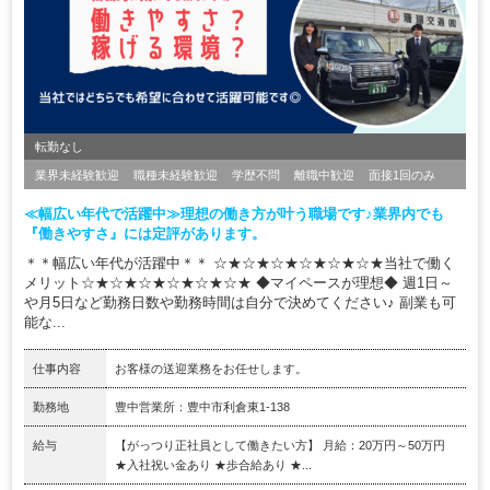
転勤なし
業界未経験歓迎
職種未経験歓迎
学歴不問
離職中歓迎
面接1回のみ
≪幅広い年代で活躍中≫理想の働き方が叶う職場です♪業界内でも
『働きやすさ』には定評があります。
＊＊幅広い年代が活躍中＊＊ ☆★☆★☆★☆★☆★☆★当社で働く
メリット☆★☆★☆★☆★☆★☆★ ◆マイペースが理想◆ 週1日～
や月5日など勤務日数や勤務時間は自分で決めてください♪ 副業も可
能な...
仕事内容
お客様の送迎業務をお任せします。
勤務地
豊中営業所：豊中市利倉東1-138
給与
【がっつり正社員として働きたい方】 月給：20万円～50万円
★入社祝い金あり ★歩合給あり ★...