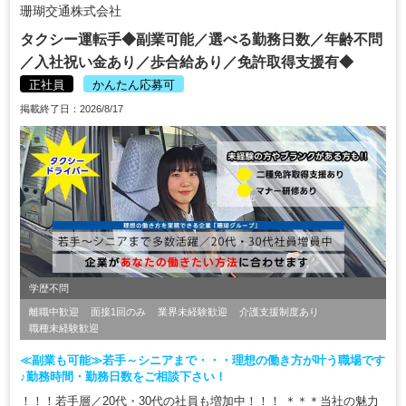
珊瑚交通株式会社
タクシー運転手◆副業可能／選べる勤務日数／年齢不問
／入社祝い金あり／歩合給あり／免許取得支援有◆
正社員
かんたん応募可
掲載終了日：2026/8/17
学歴不問
離職中歓迎
面接1回のみ
業界未経験歓迎
介護支援制度あり
職種未経験歓迎
≪副業も可能≫若手～シニアまで・・・理想の働き方が叶う職場です
♪勤務時間・勤務日数をご相談下さい！
！！！若手層／20代・30代の社員も増加中！！！ ＊＊＊当社の魅力