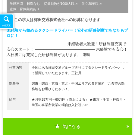
学歴不問
転勤なし
従業員数が1000人以上
設立20年以上
産休・育休実績あり
この求人は
梅田交通株式会社
への応募になります
条件変更
未経験から始めるタクシードライバー！安心の研修制度であなたもプ
ロに！
────────────────────── 未経験者大歓迎！研修制度充実で
安心スタート！ ────────────────────── 未経験でも安心！
入社後には充実した研修制度があります。 運転...
仕事内容
全国にある梅田交通グループ各社にてタクシードライバーとし
て活躍していただきます。正社員
勤務地
関東・関西・東海・東北・中国エリアの各営業所（ご希望の勤
務地をお選びください！）
給与
★月収25万円～60万円（売上による） ★東京・千葉・神奈川・
埼玉の事業所就業の場合は入社祝い15...
気になる