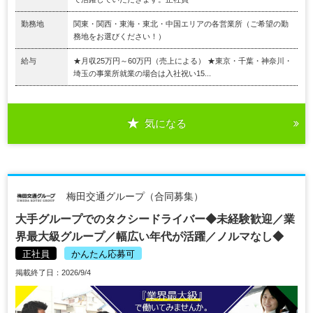
勤務地
関東・関西・東海・東北・中国エリアの各営業所（ご希望の勤
務地をお選びください！）
給与
★月収25万円～60万円（売上による） ★東京・千葉・神奈川・
埼玉の事業所就業の場合は入社祝い15...
気になる
梅田交通グループ（合同募集）
大手グループでのタクシードライバー◆未経験歓迎／業
界最大級グループ／幅広い年代が活躍／ノルマなし◆
正社員
かんたん応募可
掲載終了日：2026/9/4