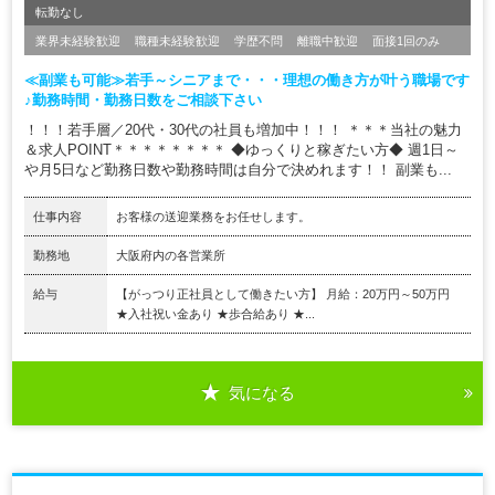
転勤なし
業界未経験歓迎
職種未経験歓迎
学歴不問
離職中歓迎
面接1回のみ
≪副業も可能≫若手～シニアまで・・・理想の働き方が叶う職場です
♪勤務時間・勤務日数をご相談下さい
！！！若手層／20代・30代の社員も増加中！！！ ＊＊＊当社の魅力
＆求人POINT＊＊＊＊＊＊＊＊ ◆ゆっくりと稼ぎたい方◆ 週1日～
や月5日など勤務日数や勤務時間は自分で決めれます！！ 副業も...
仕事内容
お客様の送迎業務をお任せします。
勤務地
大阪府内の各営業所
給与
【がっつり正社員として働きたい方】 月給：20万円～50万円
★入社祝い金あり ★歩合給あり ★...
気になる