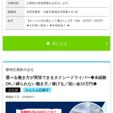
仕事内容
お客様の送迎業務をお任せします。
勤務地
岸里営業所：大阪市西成区岸里東1-22-16
給与
【がっつり正社員として働きたい方】 月給：20万円～50万円
★入社祝い金あり ★歩合給あり ★...
気になる
珊瑚交通株式会社
選べる働き方が実現できるタクシードライバー◆未経験
OK／縛られない働き方／稼げる／祝い金10万円◆
正社員
かんたん応募可
掲載終了日：2026/8/17