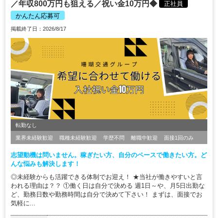
／年収800万円も狙える／祝い金10万円◆
正社員
かんたん応募可
掲載終了日：2026/8/17
転勤なし
業界未経験歓迎
職種未経験歓迎
学歴不問
離職中歓迎
面接1回のみ
志望動機は問いません。稼ぎたい方、自分のペースで働きたい方。ど
んな悩みも解決します！
◎未経験からも活躍できる体制でお迎え！ ★当社が働きやすいと言
われる理由は？？ ①働く日は自分で決める 週1日～や、月5日出勤な
ど、勤務日数や勤務時間は自分で決めて下さい！ まずは、面接でお
気軽に...