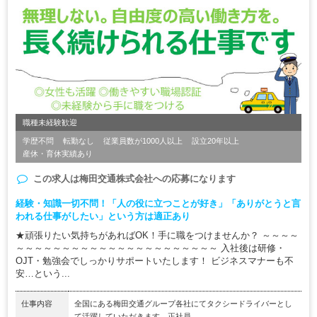
職種未経験歓迎
学歴不問
転勤なし
従業員数が1000人以上
設立20年以上
産休・育休実績あり
この求人は
梅田交通株式会社
への応募になります
経験・知識一切不問！「人の役に立つことが好き」「ありがとうと言
われる仕事がしたい」という方は適正あり
★頑張りたい気持ちがあればOK！手に職をつけませんか？ ～～～～
～～～～～～～～～～～～～～～～～～～～～～ 入社後は研修・
OJT・勉強会でしっかりサポートいたします！ ビジネスマナーも不
安…という...
仕事内容
全国にある梅田交通グループ各社にてタクシードライバーとし
て活躍していただきます。正社員