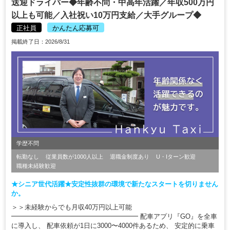
送迎ドライバー◆年齢不問・中高年活躍／年収500万円
以上も可能／入社祝い10万円支給／大手グループ◆
正社員
かんたん応募可
掲載終了日：2026/8/31
学歴不問
転勤なし
従業員数が1000人以上
退職金制度あり
U・Iターン歓迎
職種未経験歓迎
★シニア世代活躍★安定性抜群の環境で新たなスタートを切りません
か。
＞＞未経験からでも月収40万円以上可能
━━━━━━━━━━━━━━━━━━━ 配車アプリ『GO』を全車
に導入し、 配車依頼が1日に3000〜4000件あるため、 安定的に乗車