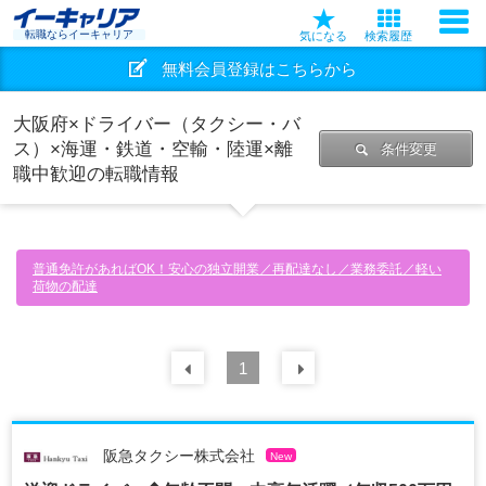
転職ならイーキャリア
気になる
検索履歴
無料会員登録はこちらから
大阪府×ドライバー（タクシー・バ
ス）×海運・鉄道・空輸・陸運×離
条件変更
職中歓迎の転職情報
普通免許があればOK！安心の独立開業／再配達なし／業務委託／軽い
荷物の配達
前の
1
30
件
次の
30
件
阪急タクシー株式会社
New