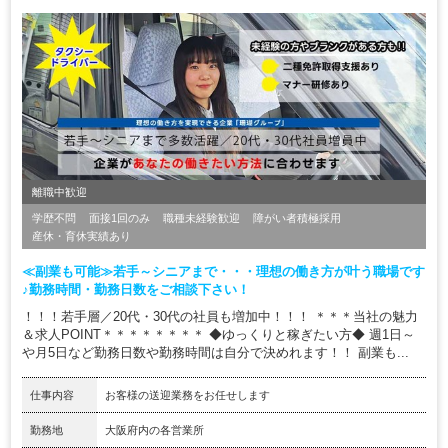
離職中歓迎
学歴不問
面接1回のみ
職種未経験歓迎
障がい者積極採用
産休・育休実績あり
≪副業も可能≫若手～シニアまで・・・理想の働き方が叶う職場です
♪勤務時間・勤務日数をご相談下さい！
！！！若手層／20代・30代の社員も増加中！！！ ＊＊＊当社の魅力
＆求人POINT＊＊＊＊＊＊＊＊ ◆ゆっくりと稼ぎたい方◆ 週1日～
や月5日など勤務日数や勤務時間は自分で決めれます！！ 副業も...
仕事内容
お客様の送迎業務をお任せします
勤務地
大阪府内の各営業所