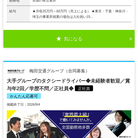
勤務地
全国の各営業所
給与
★月収25万円～60万円（売上による） ★東京・千葉・神奈川・
埼玉の事業所就業の場合は入社祝い15...
気になる
梅田交通グループ（合同募集）
大手グループのタクシードライバー◆未経験者歓迎／賞
与年2回／学歴不問／正社員◆
正社員
かんたん応募可
掲載終了日：2026/9/4