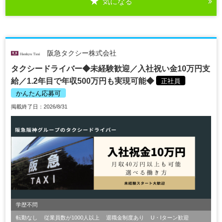
気になる
阪急タクシー株式会社
タクシードライバー◆未経験歓迎／入社祝い金10万円支
給／1.2年目で年収500万円も実現可能◆
正社員
かんたん応募可
掲載終了日：2026/8/31
学歴不問
転勤なし
従業員数が1000人以上
退職金制度あり
U・Iターン歓迎