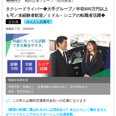
梅田交通グループ（合同募集）
タクシードライバー◆大手グループ／年収600万円以上
も可／未経験者歓迎／ミドル・シニアの転職者活躍◆
正社員
かんたん応募可
掲載終了日：2026/9/4
職種未経験歓迎
学歴不問
転勤なし
従業員数が1000人以上
設立20年以上
産休・育休実績あり
この求人は
梅田交通株式会社
への応募になります
《最期の転職に選ばれるのには理由あり》あなたらしく働きません
か？ミドルシニアからスタートした社員多数