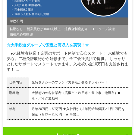
学歴不問
転勤なし
従業員数が1000人以上
退職金制度あり
U・Iターン歓迎
職種未経験歓迎
☆大手鉄道グループで安定と高収入を実現！☆
ー●未経験者歓迎！充実のサポート体制で安心スタート！ 未経験でも
安心。二種免許取得から研修まで、全て会社負担で提供。 しっかり
としたサポートでスタートできます。入社祝い金10万円も支給されま
す！ ...
仕事内容
阪急タクシーのブランド力を活かせるドライバー！
勤務地
大阪府内の各営業所（高槻市・吹田市・豊中市、池田市）■
車・バイク通勤可
給与
月給20万円～50万円 ★入社日から1年間給与保証／1日1万円を
保証（月24～28万円）★ ※出...