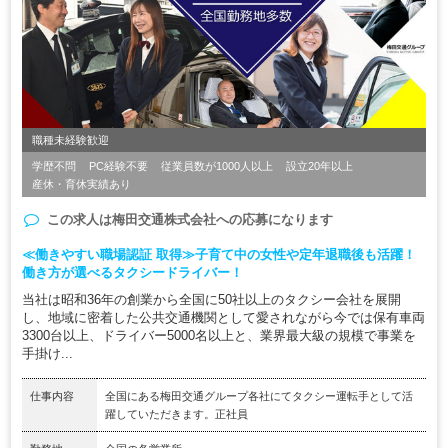
職種未経験歓迎
学歴不問
PC経験不要
従業員数が1000人以上
設立20年以上
産休・育休実績あり
この求人は
梅田交通株式会社
への応募になります
≪働きやすい職場認証 取得≫子育て中の女性や定年退職後も活躍！
働き方が選べるタクシードライバー！
当社は昭和36年の創業から全国に50社以上のタクシー会社を展開
し、地域に密着した公共交通機関として愛されながら今では保有車両
3300台以上、ドライバー5000名以上と、業界最大級の規模で事業を
手掛け...
仕事内容
全国にある梅田交通グループ各社にてタクシー運転手として活
躍していただきます。正社員