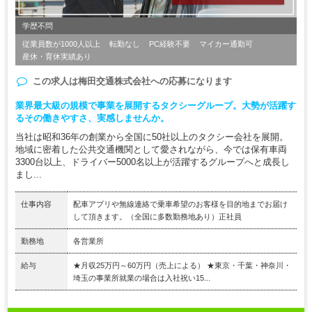
学歴不問
従業員数が1000人以上
転勤なし
PC経験不要
マイカー通勤可
産休・育休実績あり
この求人は
梅田交通株式会社
への応募になります
業界最大級の規模で事業を展開するタクシーグループ。大勢が活躍す
るその働きやすさ、実感しませんか。
当社は昭和36年の創業から全国に50社以上のタクシー会社を展開。
地域に密着した公共交通機関として愛されながら、今では保有車両
3300台以上、ドライバー5000名以上が活躍するグループへと成長し
まし...
仕事内容
配車アプリや無線連絡で乗車希望のお客様を目的地までお届け
して頂きます。（全国に多数勤務地あり）正社員
勤務地
各営業所
給与
★月収25万円～60万円（売上による） ★東京・千葉・神奈川・
埼玉の事業所就業の場合は入社祝い15...