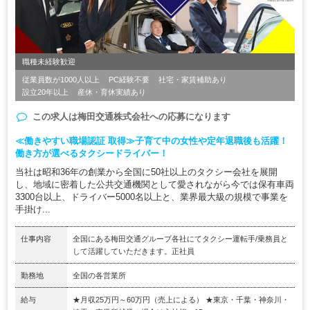
職種未経験歓迎
従業員数が1000人以上
PC経験不要
社宅・家賃補助あり
設立20年以上
産休・育休実績あり
この求人は
梅田交通株式会社
への応募になります
≪働きやすい職場認証 取得≫子育て中の女性や定年退職後も活躍！
働き方が選べるタクシードライバー！
当社は昭和36年の創業から全国に50社以上のタクシー会社を展開
し、地域に密着した公共交通機関として愛されながら今では保有車両
3300台以上、ドライバー5000名以上と、業界最大級の規模で事業を
手掛け...
仕事内容
全国にある梅田交通グループ各社にてタクシー運転手/乗務員と
して活躍していただきます。正社員
勤務地
全国の各営業所
給与
★月収25万円～60万円（売上による） ★東京・千葉・神奈川・