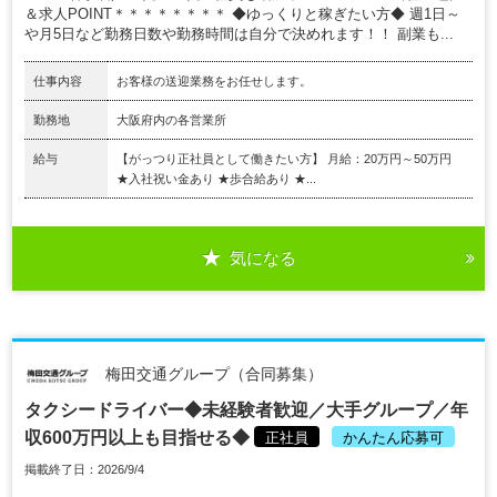
＆求人POINT＊＊＊＊＊＊＊＊ ◆ゆっくりと稼ぎたい方◆ 週1日～
や月5日など勤務日数や勤務時間は自分で決めれます！！ 副業も...
仕事内容
お客様の送迎業務をお任せします。
勤務地
大阪府内の各営業所
給与
【がっつり正社員として働きたい方】 月給：20万円～50万円
★入社祝い金あり ★歩合給あり ★...
気になる
梅田交通グループ（合同募集）
タクシードライバー◆未経験者歓迎／大手グループ／年
収600万円以上も目指せる◆
正社員
かんたん応募可
掲載終了日：2026/9/4