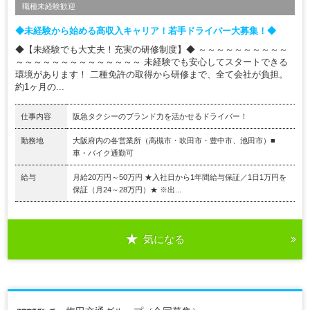
職種未経験歓迎
◆未経験から始める高収入キャリア！若手ドライバー大募集！◆
◆【未経験でも大丈夫！充実の研修制度】◆ ～～～～～～～～～～
～～～～～～～～～～～～～～ 未経験でも安心してスタートできる
環境があります！ 二種免許の取得から研修まで、全て会社が負担。
約1ヶ月の...
仕事内容
阪急タクシーのブランド力を活かせるドライバー！
勤務地
大阪府内の各営業所（高槻市・吹田市・豊中市、池田市）■
車・バイク通勤可
給与
月給20万円～50万円 ★入社日から1年間給与保証／1日1万円を
保証（月24～28万円）★ ※出...
気になる