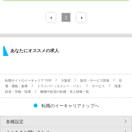
前の
1
30
件
次の
30
件
あなたにオススメの求人
転職サイトのイーキャリア TOP
大阪府
販売・サービス関連
交
通・運輸・倉庫
ドライバー（タクシー・バス）
サービス
海運・
鉄道・空輸・陸運
離職中歓迎の転職・求人情報一覧
転職のイーキャリアトップへ
各種設定