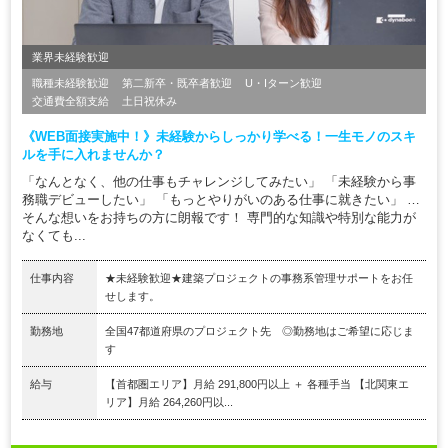
業界未経験歓迎
職種未経験歓迎
第二新卒・既卒者歓迎
U・Iターン歓迎
交通費全額支給
土日祝休み
《WEB面接実施中！》未経験からしっかり学べる！一生モノのスキ
ルを手に入れませんか？
「なんとなく、他の仕事もチャレンジしてみたい」 「未経験から事
務職デビューしたい」 「もっとやりがいのある仕事に就きたい」 …
そんな想いをお持ちの方に朗報です！ 専門的な知識や特別な能力が
なくても...
仕事内容
★未経験歓迎★建築プロジェクトの事務系管理サポートをお任
せします。
勤務地
全国47都道府県のプロジェクト先 ◎勤務地はご希望に応じま
す
給与
【首都圏エリア】月給 291,800円以上 ＋ 各種手当 【北関東エ
リア】月給 264,260円以...