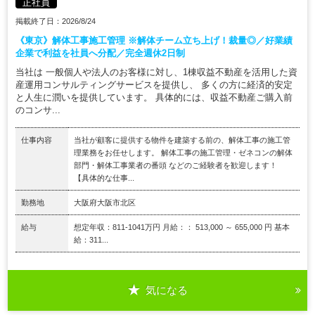
正社員
掲載終了日：2026/8/24
《東京》解体工事施工管理 ※解体チーム立ち上げ！裁量◎／好業績
企業で利益を社員へ分配／完全週休2日制
当社は 一般個人や法人のお客様に対し、1棟収益不動産を活用した資
産運用コンサルティングサービスを提供し、 多くの方に経済的安定
と人生に潤いを提供しています。 具体的には、収益不動産ご購入前
のコンサ...
仕事内容
当社が顧客に提供する物件を建築する前の、解体工事の施工管
理業務をお任せします。 解体工事の施工管理・ゼネコンの解体
部門・解体工事業者の番頭 などのご経験者を歓迎します！
【具体的な仕事...
勤務地
大阪府大阪市北区
給与
想定年収：811-1041万円 月給：： 513,000 ～ 655,000 円 基本
給：311...
気になる