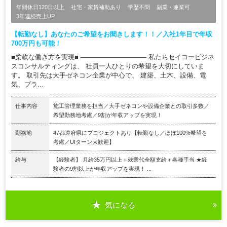
年間休日120日以上
社宅・家賃補助あり
学歴不問
副業・兼業可
3年連続売上UP
【転勤なし】あなたのご希望をお聞きします！！／入社1年目で年収
700万円も可能！
■柔軟な働き方を実現■ ―――――――――― 私たちセイコービジネ
スコンサルティングは、 社員一人ひとりの希望を大切にしていま
す。 取引先は大手ゼネコン企業が中心で、 建築、土木、設備、電
気、プラ...
仕事内容
施工管理業務を担当／大手ゼネコンや設備企業との取引多数／
希望勤務地考慮／9割が年収アップを実現！
勤務地
47都道府県にプロジェクトあり【転勤なし／ほぼ100%希望を
考慮／UIターン大歓迎】
給与
【経験者】 月給35万円以上＋残業代全額支給＋各種手当 ★経
験者の9割以上が年収アップを実現！ ...
気になる