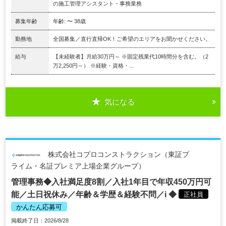
の施工管理アシスタント・事務業務
募集年齢
年齢: 〜 38歳
勤務地
全国募集／直行直帰OK！ご希望のエリアをお聞かせください。
給与
【未経験者】月給30万円～ ※固定残業代10時間分を含む。（2
万2,250円～） ※経験・資格・...
気になる
株式会社コプロコンストラクション（東証プ
ライム・名証プレミア上場企業グループ）
管理事務◆入社満足度8割／入社1年目で年収450万円可
能／土日祝休み／年齢＆学歴＆経験不問／i ◆
正社員
かんたん応募可
掲載終了日：2026/8/28