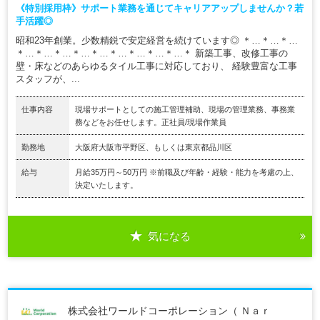
《特別採用枠》サポート業務を通じてキャリアアップしませんか？若
手活躍◎
昭和23年創業。少数精鋭で安定経営を続けています◎ ＊…＊…＊…
＊…＊…＊…＊…＊…＊…＊…＊…＊…＊ 新築工事、改修工事の
壁・床などのあらゆるタイル工事に対応しており、 経験豊富な工事
スタッフが、...
仕事内容
現場サポートとしての施工管理補助、現場の管理業務、事務業
務などをお任せします。正社員/現場作業員
勤務地
大阪府大阪市平野区、もしくは東京都品川区
給与
月給35万円～50万円 ※前職及び年齢・経験・能力を考慮の上、
決定いたします。
気になる
株式会社ワールドコーポレーション（ Ｎａｒ