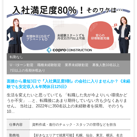
転勤なし
U・Iターン歓迎
職種未経験歓迎
業界未経験歓迎
募集人数10名以上
7日以上の長期休暇あり
面接から最短3日で『入社満足度8割』の会社に入りませんか？《未経
験でも安定収入＆年間休日125日》
生活を変えたいと思っていても 「転職した先が今よりいい環境かど
うか不安」 …と、転職後にあまり期待していない方も少なくありま
せん。 当社は、2022年に350名以上の未経験者を採用。 そのうち
10...
仕事内容
資料作成・進行のチェック・スタッフの管理などを担当
勤務地
【好きなエリアで就業可能】札幌、仙台、東京、横浜、名古