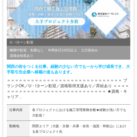
U・Iターン歓迎
離職中歓迎
転勤なし
年間休日120日以上
土日祝休み
退職金制度あり
関西の街をつくる仕事。経験の少ない方でも一から学び成長でき、大
手取引先企業へ移籍の道もあります。
＝＝＝＝＝＝＝＝＝＝＝＝＝＝＝＝＝＝＝＝＝＝＝＝＝＝＝＝＝ ブ
ランクOK／U・Iターン歓迎／資格取得支援あり／昇給あり ＝＝＝＝
＝＝＝＝＝＝＝＝＝＝＝＝＝＝＝＝＝＝＝＝＝＝＝＝＝ ★資格・キ
ャリア...
仕事内容
各プロジェクトにおける施工管理業務全般★経験が浅い方でも
大歓迎！
勤務地
関西エリア（大阪・京都・兵庫・奈良・滋賀・和歌山）におけ
る各プロジェクト先