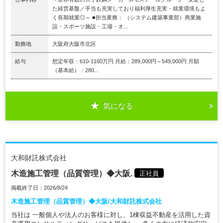
た経営基盤／手当も充実しており福利厚生充実・就業環境もよ
く長期就業◎～ ■担当業務： （システム建築事業部）商業施
設・スポーツ施設・工場・オ...
勤務地
大阪府大阪市北区
給与
想定年収：610-1160万円 月給：289,000円～549,000円 月額
（基本給）：280...
気になる
大和財託株式会社
木造施工管理（品質管理）◆大阪.
正社員
掲載終了日：2026/8/24
木造施工管理（品質管理）◆大阪/大和財託株式会社
当社は 一般個人や法人のお客様に対し、1棟収益不動産を活用した資