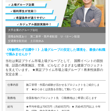
大手企業のグループ会社
退職金制度あり
第二新卒・既卒者歓迎
U・Iターン歓迎
交通費全額支給
土日祝休み
《年齢問わず活躍中！》上場グループの安定した環境を、最後の転職
で掴みませんか？
当社は東証プライム市場上場グループとして、 国際イベントの競技
場、話題の商業施設、空港、ビルなど さまざまな建築プロジェクト
を支えています。 ★東証プライム市場上場グループ！将来性抜群の
安定企業 ...
仕事内容
施工管理・作図の経験が活かせるプロジェクトをご紹介しま
す ★ゆくゆくは請負を目指して動いています
勤務地
全国各地のプロジェクト先 ◎勤務地はご希望に応じます
給与
★平均年収は700万円（月給50万円）★ 月給45万円以上 ※年