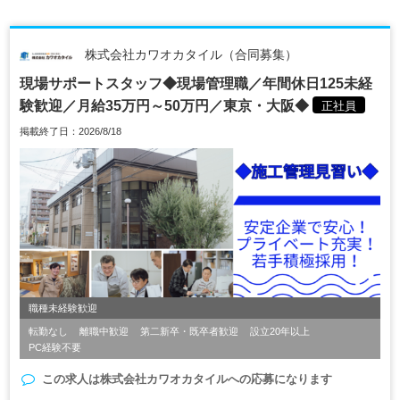
株式会社カワオカタイル（合同募集）
現場サポートスタッフ◆現場管理職／年間休日125未経
験歓迎／月給35万円～50万円／東京・大阪◆
正社員
掲載終了日：2026/8/18
職種未経験歓迎
転勤なし
離職中歓迎
第二新卒・既卒者歓迎
設立20年以上
PC経験不要
この求人は
株式会社カワオカタイル
への応募になります