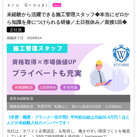
ｅｒｕ Ｇｒｏｕｐ）
New
未経験から活躍できる施工管理スタッフ◆本当にゼロか
ら知識を身につけられる研修／土日祝休み／面接1回◆
正社員
掲載終了日：2026/8/14
業界未経験歓迎
職種未経験歓迎
学歴不問
転勤なし
駅から徒歩5分以内
土日祝休み
《学歴・職歴・ブランク一切不問》平均初任給は月給26.4万円！ほと
んどが未経験入社のメンバーです！
当社は「ホワイト企業認定」を取得し、働きやすい環境づくりを徹底
しています。 ＼SNSで特別情報も発信中／ Instagramで