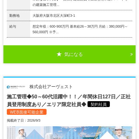
の建築施工管理...
勤務地
大阪府大阪市北区大深町3-1
給与
想定年収：600-900万円 基本給26～38万円 月給：380,000円～
560,000円 ※予...
気になる
株式会社アーヴェスト
施⼯管理◆50～60代活躍中！！／年間休⽇127日／正社
員登用制度あり／エリア限定社員◆
契約社員
WEB面接可能企業
掲載終了日：2026/9/3