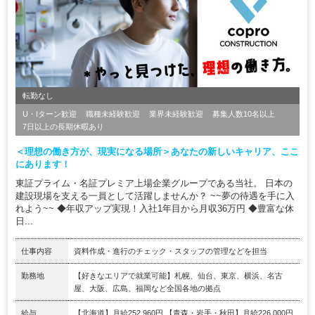
転勤なし
U・Iターン歓迎
職種未経験歓迎
業界未経験歓迎
募集人数10名以上
7日以上の長期休暇あり
＜理想の働き方が、現実になる場所＞あなたの新しいキャリア、ここ
にあります！
東証プライム・名証プレミア上場企業グループである当社。 日本の
建設現場を支える一員として活躍しませんか？ ~~夢の待遇を手に入
れよう~~ ◆年収アップ実現！入社1年目から月収36万円 ◆豊富な休
日...
仕事内容
資料作成・進行のチェック・スタッフの管理などを担当
勤務地
【好きなエリアで就業可能】札幌、仙台、東京、横浜、名古
屋、大阪、広島、福岡など全国各地の拠点
給与
【北海道】月給252,960円 【青森・岩手・秋田】月給226,000円