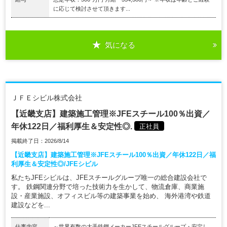
に応じて検討させて頂きます...
気になる
ＪＦＥシビル株式会社
【近畿支店】建築施工管理※JFEスチール100％出資／
年休122日／福利厚生＆安定性◎.
正社員
掲載終了日：2026/8/14
【近畿支店】建築施工管理※JFEスチール100％出資／年休122日／福
利厚生＆安定性◎/JFEシビル
私たちJFEシビルは、JFEスチールグループ唯一の総合建設会社で
す。 鉄鋼関連分野で培った技術力を生かして、物流倉庫、商業施
設・産業施設、オフィスビル等の建築事業を始め、 海外港湾や鉄道
建設などを...
仕事内容
～世界有数の大手鉄鋼メーカーJFEスチールグループ・安定し