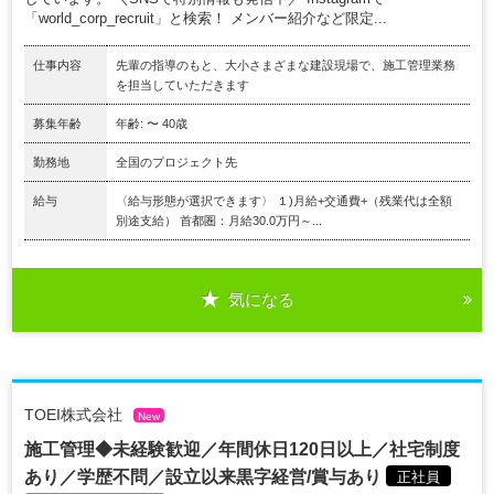
「world_corp_recruit」と検索！ メンバー紹介など限定...
仕事内容
先輩の指導のもと、大小さまざまな建設現場で、施工管理業務
を担当していただきます
募集年齢
年齢: 〜 40歳
勤務地
全国のプロジェクト先
給与
〈給与形態が選択できます〉 １)月給+交通費+（残業代は全額
別途支給） 首都圏：月給30.0万円～...
気になる
TOEI株式会社
New
施工管理◆未経験歓迎／年間休日120日以上／社宅制度
あり／学歴不問／設立以来黒字経営/賞与あり
正社員