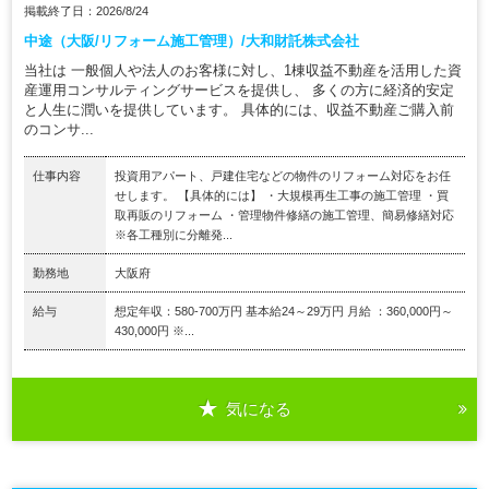
掲載終了日：2026/8/24
中途（大阪/リフォーム施工管理）/大和財託株式会社
当社は 一般個人や法人のお客様に対し、1棟収益不動産を活用した資
産運用コンサルティングサービスを提供し、 多くの方に経済的安定
と人生に潤いを提供しています。 具体的には、収益不動産ご購入前
のコンサ...
仕事内容
投資用アパート、戸建住宅などの物件のリフォーム対応をお任
せします。 【具体的には】 ・大規模再生工事の施工管理 ・買
取再販のリフォーム ・管理物件修繕の施工管理、簡易修繕対応
※各工種別に分離発...
勤務地
大阪府
給与
想定年収：580-700万円 基本給24～29万円 月給 ：360,000円～
430,000円 ※...
気になる