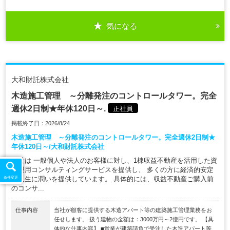
気になる
大和財託株式会社
木造施工管理 ～分離発注のコントロールタワー。完全
週休2日制★年休120日～.
正社員
掲載終了日：2026/8/24
木造施工管理 ～分離発注のコントロールタワー。完全週休2日制★
年休120日～/大和財託株式会社
当社は 一般個人や法人のお客様に対し、1棟収益不動産を活用した資
産運用コンサルティングサービスを提供し、 多くの方に経済的安定
と人生に潤いを提供しています。 具体的には、収益不動産ご購入前
条件変更
のコンサ...
仕事内容
当社が顧客に提供する木造アパート等の建築施工管理業務をお
任せします。 扱う建物の金額は：3000万円～2億円です。 【具
体的な仕事内容】 ■営業が建築請負で受注した木造アパート等