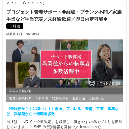
ｅｒｕ Ｇｒｏｕｐ）
プロジェクト管理サポート◆経験・ブランク不問／家族
手当など手当充実／未経験歓迎／即日内定可能◆
正社員
掲載終了日：2026/8/14
業界未経験歓迎
職種未経験歓迎
学歴不問
PC経験不要
服装自由
土日祝休み
《未経験から手に職つく！》飲食、アパレル、警備、営業、事務な
ど。異業種からの転職者多数！
当社は「ホワイト企業認定」を取得し、働きやすい環境づくりを徹底
しています。 ＼SNSで特別情報も発信中／ Instagramで