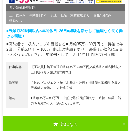
月の残業20時間以内
土日祝休み
年間休日120日以上
社宅・家賃補助あり
面接1回のみ
転勤なし
■残業月20時間以内×年間休日126日■経験を活かして無理なく長く働
ける環境！
■高待遇で、収入アップを目指せる■ 月給35万～80万円で、昇給は年
2回。 昇給50万円～100万円以上の実績もあり、頑張りが収入に反映
されやすい環境です。 年収例として、入社1年目で820万円（都...
仕事内容
【正社員】施工管理◎月給35万～80万円／残業月20時間以内／
土日祝休み／業績賞与年2回
勤務地
全国のプロジェクト先（北海道～沖縄）※希望の勤務地を最大
限考慮／転勤なし／社宅完備
給与
■月給35万～80万円 ※上記は最低保証額です。経験・年齢・能
力を考慮のうえ、決定いたします。 ...
気になる