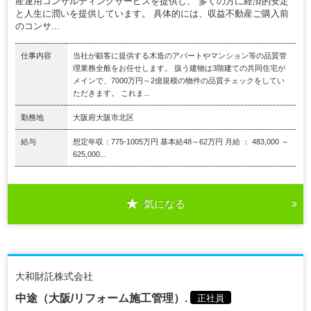
産運用コンサルティングサービスを提供し、 多くの方に経済的安定
と人生に潤いを提供しています。 具体的には、収益不動産ご購入前
のコンサ...
仕事内容
当社が顧客に提供する木造のアパートやマンション等の品質管
理業務全般をお任せします。 扱う建物は3階建ての共同住宅が
メインで、7000万円～2億規模の物件の品質チェックをしてい
ただきます。 これま...
勤務地
大阪府大阪市北区
給与
想定年収：775-1005万円 基本給48～62万円 月給 ： 483,000 ～
625,000...
気になる
大和財託株式会社
中途（大阪/リフォーム施工管理）.
正社員