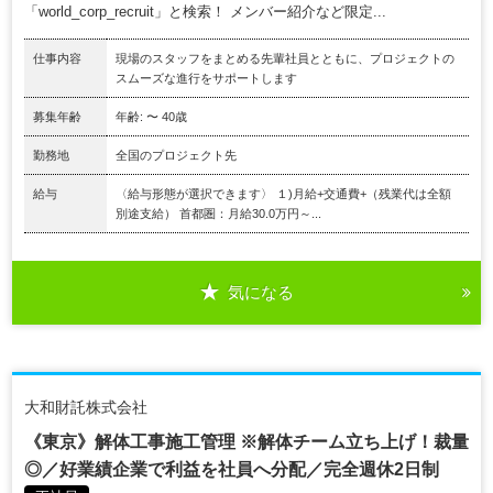
「world_corp_recruit」と検索！ メンバー紹介など限定...
仕事内容
現場のスタッフをまとめる先輩社員とともに、プロジェクトの
スムーズな進行をサポートします
募集年齢
年齢: 〜 40歳
勤務地
全国のプロジェクト先
給与
〈給与形態が選択できます〉 １)月給+交通費+（残業代は全額
別途支給） 首都圏：月給30.0万円～...
気になる
大和財託株式会社
《東京》解体工事施工管理 ※解体チーム立ち上げ！裁量
◎／好業績企業で利益を社員へ分配／完全週休2日制