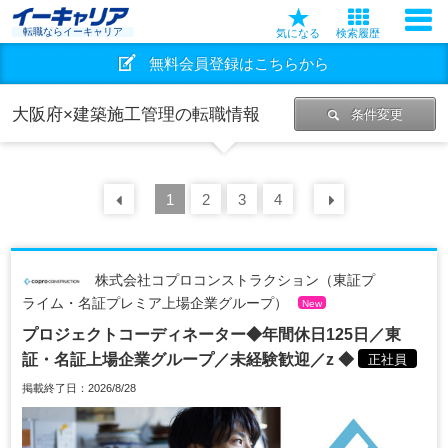
転職ならイーキャリア
気になる
検索履歴
無料会員登録はこちらから
大阪府×建築施工管理の転職情報
条件変更
前の
1
30
2
件
3
4
次の
30
件
株式会社コプロコンストラクション（東証プ
ライム・名証プレミア上場企業グループ）
New
プロジェクトコーディネーター◆年間休日125日／東
証・名証上場企業グループ／未経験歓迎／z ◆
正社員
掲載終了日：2026/8/28