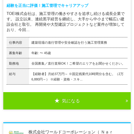
経験を正当に評価！施工管理でキャリアアップ
TOEI株式会社は、施工管理の働きやすさを追求し続ける成長企業で
す。 設立以来、連続黒字経営を継続し、大手から中小まで幅広い建
設会社と取引。 再開発や大型建設プロジェクトなど案件が増加して
おり、今回...
仕事内容
建築現場の進行管理や安全確認を行う施工管理業務
募集年齢
年齢: 〜 45歳
勤務地
全国募集／直行直帰OK！ご希望のエリアをお聞かせください。
給与
【経験者】月給37万円～ ※固定残業代10時間分を含む。（2万
6,880円～） ※経験・資格・スキ...
気になる
株式会社ワールドコーポレーション（ Ｎａｒ