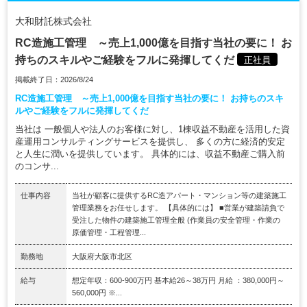
大和財託株式会社
RC造施工管理 ～売上1,000億を目指す当社の要に！ お
持ちのスキルやご経験をフルに発揮してくだ
正社員
掲載終了日：2026/8/24
RC造施工管理 ～売上1,000億を目指す当社の要に！ お持ちのスキ
ルやご経験をフルに発揮してくだ
当社は 一般個人や法人のお客様に対し、1棟収益不動産を活用した資
産運用コンサルティングサービスを提供し、 多くの方に経済的安定
と人生に潤いを提供しています。 具体的には、収益不動産ご購入前
のコンサ...
仕事内容
当社が顧客に提供するRC造アパート・マンション等の建築施工
管理業務をお任せします。 【具体的には】 ■営業が建築請負で
受注した物件の建築施工管理全般 (作業員の安全管理・作業の
原価管理・工程管理...
勤務地
大阪府大阪市北区
給与
想定年収：600-900万円 基本給26～38万円 月給 ：380,000円～
560,000円 ※...