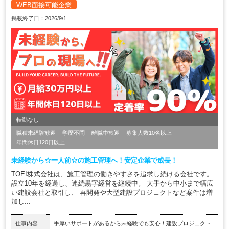
WEB面接可能企業
掲載終了日：2026/9/1
転勤なし
職種未経験歓迎
学歴不問
離職中歓迎
募集人数10名以上
年間休日120日以上
未経験から☆一人前☆の施工管理へ！安定企業で成長！
TOEI株式会社は、施工管理の働きやすさを追求し続ける会社です。
設立10年を経過し、連続黒字経営を継続中。 大手から中小まで幅広
い建設会社と取引し、 再開発や大型建設プロジェクトなど案件は増
加し...
仕事内容
手厚いサポートがあるから未経験でも安心！建設プロジェクト