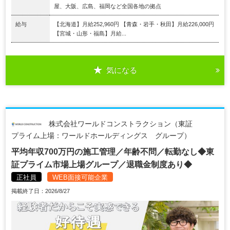
屋、大阪、広島、福岡など全国各地の拠点
給与
【北海道】月給252,960円 【青森・岩手・秋田】月給226,000円
【宮城・山形・福島】月給...
気になる
株式会社ワールドコンストラクション（東証
プライム上場：ワールドホールディングス グループ）
平均年収700万円の施工管理／年齢不問／転勤なし◆東
証プライム市場上場グループ／退職金制度あり◆
正社員
WEB面接可能企業
掲載終了日：2026/8/27