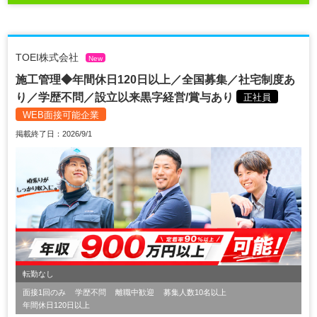
TOEI株式会社
New
施工管理◆年間休日120日以上／全国募集／社宅制度あ
り／学歴不問／設立以来黒字経営/賞与あり
正社員
WEB面接可能企業
掲載終了日：2026/9/1
転勤なし
面接1回のみ
学歴不問
離職中歓迎
募集人数10名以上
年間休日120日以上