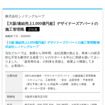
株式会社シノケングループ
【大阪/連結売上1,000億円超】デザイナーズアパートの
施工管理職.
正社員
掲載終了日：2026/9/3
【大阪/連結売上1,000億円超】デザイナーズアパートの施工管理職/株
式会社シノケングループ
当社グループは、創業から30年間、会社員層が抱える、将来への経済
的な不安を解消する資産づくりのサポートを中心に実績を築いてまい
りました。 「超長寿社会」の到来を見据え、創業より構築してき
た、お客様の...
仕事内容
100％自社物件「デザイナーズアパート」の建築施工管理業務
・スケジュール、工程管理、 ・安全、品質管理 ・予算管理
（実行予算に基づいた利益率への調整、見積もり精査、 業
者・メーカー交渉・折衝な...
勤務地
大阪府大阪市淀川区
給与
想定年収：500-万円 月給 334,380円～ ※年収は年齢とご経験