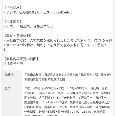
【担当商材】
・デジタル証明書発行サービス「CloudCerts」
【主要顧客】
・大学、一般企業、資格団体など
【教育・育成体制】
・入社後すぐに一人で業務を進められるとは考えておらず、約1年をかけ
てサービスの説明から契約までを進行できる人材に育てていく予定で
す。
【業務内容変更の範囲】
同社業務全般
勤務地
和歌山県和歌山市紀三井寺849-3 紀勢本線「紀三井寺」駅 徒歩8分
勤務地変更の範囲:本社及び全国…
給与
年収：400万円～500万円■年収：415万～515万円 月給制：月額
250000円 賞与：年2回 昇給：年1回■雇用形態：正社員 契約期
間：無期 試用期間：有(3ヶ月)■福利厚生：通勤手当、家族手当、
階層別研修、メンタルヘルス研修、業務内容に沿った社外研修及び
社内OJT教育、資格取得支援制度、従業員持株会制度、確定拠出型
年金制度、財形貯蓄制度■勤務時間：9：00～18：00 休憩時間：