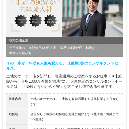
株式公開企業
土日祝休み
年間休日120日以上
業界未経験歓迎
転勤なし
職種未経験歓迎
その一歩が、年収も人生も変える。 未経験9割のコンサルタントセー
ルス。
土地のオーナー宅を訪問し、資産運用のご提案をするお仕事！ ■未経
験から、年収1000万円超を“現実”に。 大東建託のコンサルタントセー
ルスは、 「経験がないから不安」な方こそ活躍できる仕事です。 ...
仕事内容
土地のオーナー様に、土地を有効活用する提案営業をお任せし
ます！
勤務地
全国からご希望の勤務地をお選び頂けます（北海道〜沖縄まで
172支店）