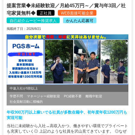
提案営業◆未経験歓迎／月給45万円～／賞与年3回／社
宅家賃無料◆
正社員
WEB面接可能企業
自己紹介ムービー推奨求人
かんたん応募可
掲載終了日：2026/8/21
中途入社が5割以上
学歴不問
マネージャー経験歓迎
PC経験不要
離職中歓迎
社会貢献活動に積極的
年収900万円以上稼いでる社員が多数在籍中、初年度年収1200万円も
実現可能
当社に未経験から入社→高収入かつ、働きやすい環境でプライベート
も充実していく◎ 上記のような社員を沢山見てきています。 ◎なぜ