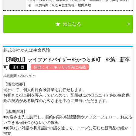
有 休憩時間：60分■喫煙情報：屋内禁煙
気になる
詳細を見る
株式会社かんぽ生命保険
【和歌山】ライフアドバイザー※かつらぎ町 ※第二新卒
可
正社員
紹介：
イーキャリアFA
に掲載
掲載期間：2026/7/1〜
【職務概要】
同社にて、個人向け保険営業をお任せします。
お客さま担当制を導入しているので、配属拠点の担当エリア内の生命保
険の契約がある既存のお客さまを中心に担当いただきます。
【職務詳細】
■お客さま先に訪問し、契約内容の確認活動やアフターフォロー、お支払
いできる保険金がないかの確認
■何気ない対話や将来設計の話を通して、ニーズに応じた新商品の紹介・
提案