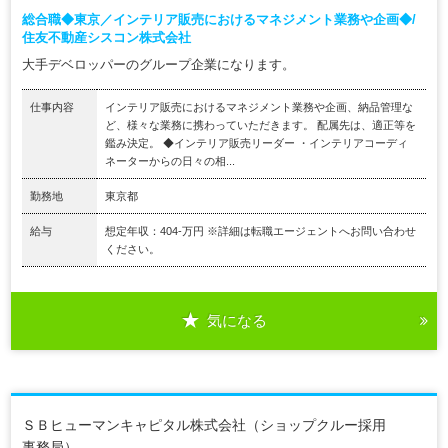
総合職◆東京／インテリア販売におけるマネジメント業務や企画◆/
住友不動産シスコン株式会社
大手デベロッパーのグループ企業になります。
仕事内容
インテリア販売におけるマネジメント業務や企画、納品管理な
ど、様々な業務に携わっていただきます。 配属先は、適正等を
鑑み決定。 ◆インテリア販売リーダー ・インテリアコーディ
ネーターからの日々の相...
勤務地
東京都
給与
想定年収：404-万円 ※詳細は転職エージェントへお問い合わせ
ください。
気になる
ＳＢヒューマンキャピタル株式会社（ショップクルー採用
事務局）