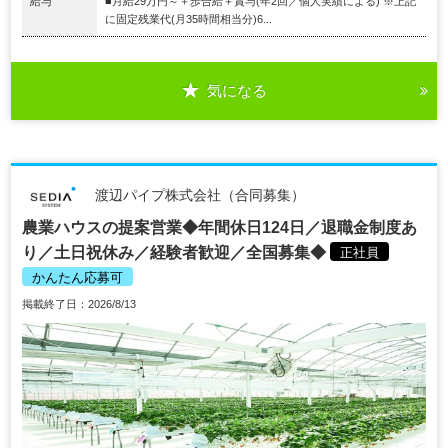
給与
■月給29万円～＋歩合給＋賞与(年2回／個人実績による) ※上記
に固定残業代(月35時間相当分)6...
気になる
渡辺パイプ株式会社（合同募集）
農業ハウスの提案営業◆年間休日124日／退職金制度あ
り／土日祝休み／経験者歓迎／全国募集◆
正社員
かんたん応募可
掲載終了日：2026/8/13