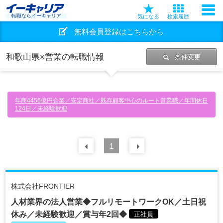
転職ならイーキャリア
気になる
検索履歴
無料会員登録はこちらから
和歌山県×営業の転職情報
条件変更
年商4456億円企業／安定商社／既存顧客中心のルート営業職／年間休日
124日／未経験歓迎
前の
1
30
件
次の
30
件
株式会社FRONTIER
人材業界の法人営業◆フルリモートワークOK／土日祝
休み／未経験歓迎／賞与年2回◆
正社員