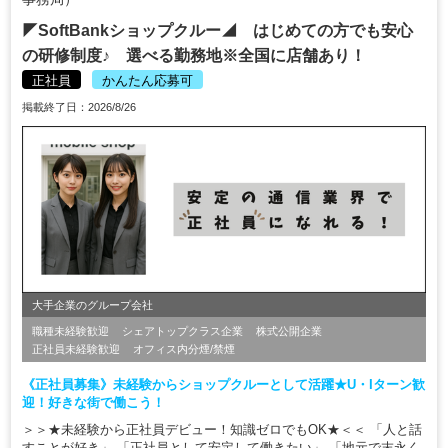
◤SoftBankショップクルー◢ はじめての方でも安心
の研修制度♪ 選べる勤務地※全国に店舗あり！
正社員
かんたん応募可
掲載終了日：2026/8/26
大手企業のグループ会社
職種未経験歓迎
シェアトップクラス企業
株式公開企業
正社員未経験歓迎
オフィス内分煙/禁煙
《正社員募集》未経験からショップクルーとして活躍★U・Iターン歓
迎！好きな街で働こう！
＞＞★未経験から正社員デビュー！知識ゼロでもOK★＜＜ 「人と話
すことが好き」 「正社員として安定して働きたい」 「地元で末永く