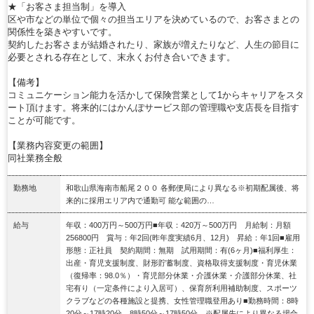
★「お客さま担当制」を導入
区や市などの単位で個々の担当エリアを決めているので、お客さまとの
関係性を築きやすいです。
契約したお客さまが結婚されたり、家族が増えたりなど、人生の節目に
必要とされる存在として、末永くお付き合いできます。
【備考】
コミュニケーション能力を活かして保険営業として1からキャリアをスタ
ート頂けます。将来的にはかんぽサービス部の管理職や支店長を目指す
ことが可能です。
【業務内容変更の範囲】
同社業務全般
勤務地
和歌山県海南市船尾２００ 各郵便局により異なる※初期配属後、将
来的に採用エリア内で通勤可 能な範囲の…
給与
年収：400万円～500万円■年収：420万～500万円 月給制：月額
256800円 賞与：年2回(昨年度実績6月、12月) 昇給：年1回■雇用
形態：正社員 契約期間：無期 試用期間：有(6ヶ月)■福利厚生：
出産・育児支援制度、財形貯蓄制度、資格取得支援制度・育児休業
（復帰率：98.0％）・育児部分休業・介護休業・介護部分休業、社
宅有り（一定条件により入居可）、保育所利用補助制度、スポーツ
クラブなどの各種施設と提携、女性管理職登用あり■勤務時間：8時
20分～17時20分、8時50分～17時50分 ※配属先により異なる場合