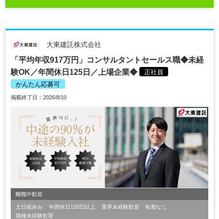
大東建託株式会社
「平均年収917万円」コンサルタントセールス職◆未経
験OK／年間休日125日／上場企業◆
正社員
かんたん応募可
掲載終了日：2026/8/10
離職中歓迎
土日祝休み
年間休日120日以上
業界未経験歓迎
転勤なし
職種未経験歓迎