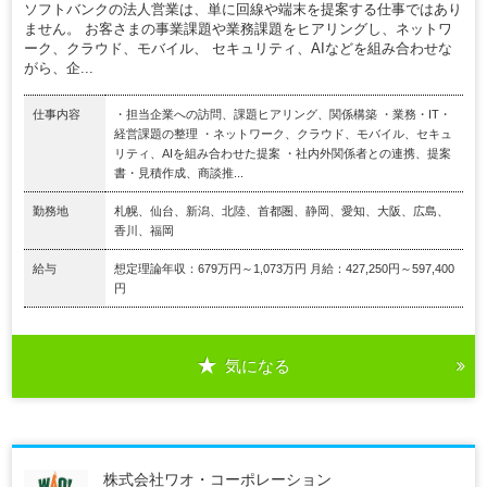
ソフトバンクの法人営業は、単に回線や端末を提案する仕事ではあり
ません。 お客さまの事業課題や業務課題をヒアリングし、ネットワ
ーク、クラウド、モバイル、 セキュリティ、AIなどを組み合わせな
がら、企...
仕事内容
・担当企業への訪問、課題ヒアリング、関係構築 ・業務・IT・
経営課題の整理 ・ネットワーク、クラウド、モバイル、セキュ
リティ、AIを組み合わせた提案 ・社内外関係者との連携、提案
書・見積作成、商談推...
勤務地
札幌、仙台、新潟、北陸、首都圏、静岡、愛知、大阪、広島、
香川、福岡
給与
想定理論年収：679万円～1,073万円 月給：427,250円～597,400
円
気になる
株式会社ワオ・コーポレーション