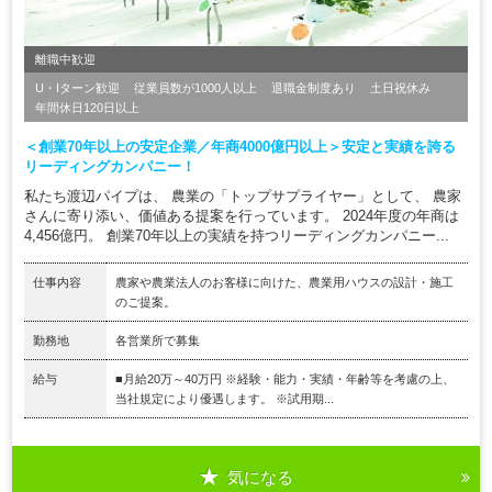
離職中歓迎
U・Iターン歓迎
従業員数が1000人以上
退職金制度あり
土日祝休み
年間休日120日以上
＜創業70年以上の安定企業／年商4000億円以上＞安定と実績を誇る
リーディングカンパニー！
私たち渡辺パイプは、 農業の「トップサプライヤー」として、 農家
さんに寄り添い、価値ある提案を行っています。 2024年度の年商は
4,456億円。 創業70年以上の実績を持つリーディングカンパニー...
仕事内容
農家や農業法人のお客様に向けた、農業用ハウスの設計・施工
のご提案。
勤務地
各営業所で募集
給与
■月給20万～40万円 ※経験・能力・実績・年齢等を考慮の上、
当社規定により優遇します。 ※試用期...
気になる