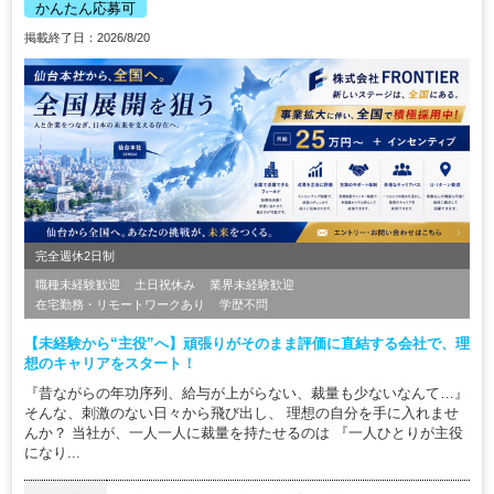
かんたん応募可
掲載終了日：2026/8/20
完全週休2日制
職種未経験歓迎
土日祝休み
業界未経験歓迎
在宅勤務・リモートワークあり
学歴不問
【未経験から“主役”へ】頑張りがそのまま評価に直結する会社で、理
想のキャリアをスタート！
『昔ながらの年功序列、給与が上がらない、裁量も少ないなんて…』
そんな、刺激のない日々から飛び出し、 理想の自分を手に入れませ
んか？ 当社が、一人一人に裁量を持たせるのは 『一人ひとりが主役
になり...