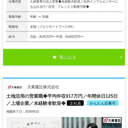
仕事内容
人材業界の法人営業◆未経験大歓迎／社内インフルエンサーに
もなれる!?／在宅・フレックス勤務可能◆
募集年齢
年齢: 〜 33歳
勤務地
全国（フルリモートワークOK）
給与
月給：約25万円〜 年収：約400万円〜
気になる
大東建託株式会社
土地活用の営業職◆平均年収917万円／年間休日125日
／上場企業／未経験者歓迎◆
正社員
かんたん応募可
掲載終了日：2026/8/10