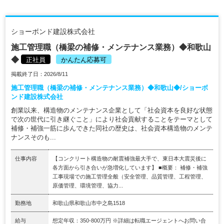
ショーボンド建設株式会社
施工管理職（橋梁の補修・メンテナンス業務）◆和歌山
◆
正社員
かんたん応募可
掲載終了日：2026/8/11
施工管理職（橋梁の補修・メンテナンス業務）◆和歌山◆/ショーボ
ンド建設株式会社
創業以来、構造物のメンテナンス企業として「社会資本を良好な状態
で次の世代に引き継ぐこと」により社会貢献することをテーマとして
補修・補強一筋に歩んできた同社の歴史は、社会資本構造物のメンテ
ナンスそのも...
仕事内容
【コンクリート構造物の耐震補強最大手で、東日本大震災後に
各方面から引き合いが急増化しています】 ■概要： 補修・補強
工事現場での施工管理全般（安全管理、品質管理、工程管理、
原価管理、環境管理、協力...
勤務地
和歌山県和歌山市中之島1518
給与
想定年収：350-800万円 ※詳細は転職エージェントへお問い合