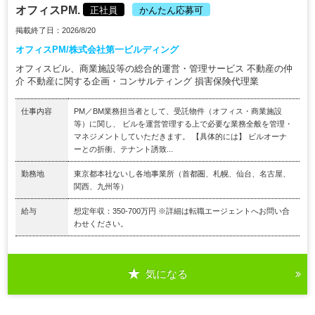
オフィスPM.
正社員
かんたん応募可
掲載終了日：2026/8/20
オフィスPM/株式会社第一ビルディング
オフィスビル、商業施設等の総合的運営・管理サービス 不動産の仲
介 不動産に関する企画・コンサルティング 損害保険代理業
仕事内容
PM／BM業務担当者として、受託物件（オフィス・商業施設
等）に関し、 ビルを運営管理する上で必要な業務全般を管理・
マネジメントしていただきます。 【具体的には】 ビルオーナ
ーとの折衝、テナント誘致...
勤務地
東京都本社ないし各地事業所（首都圏、札幌、仙台、名古屋、
関西、九州等）
給与
想定年収：350-700万円 ※詳細は転職エージェントへお問い合
わせください。
気になる