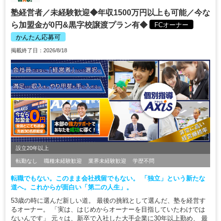
塾経営者／未経験歓迎◆年収1500万円以上も可能／今な
ら加盟金が0円&黒字校譲渡プラン有◆
FCオーナー
かんたん応募可
掲載終了日：2026/8/18
設立20年以上
転勤なし
職種未経験歓迎
業界未経験歓迎
学歴不問
転職でもない。このまま会社残留でもない。 「独立」という新たな
道へ。これからが面白い「第二の人生」。
53歳の時に選んだ新しい道。 最後の挑戦として選んだ、塾を経営す
るオーナー。 「実は、はじめからオーナーを目指していたわけでは
ないんです」 元々は、新卒で入社した大手企業に30年以上勤め、 最