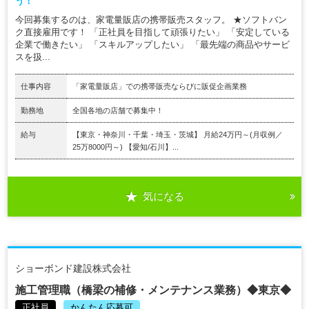
う！
今回募集するのは、家電量販店の携帯販売スタッフ。 ★ソフトバン
ク直接雇用です！ 「正社員を目指して頑張りたい」 「安定している
企業で働きたい」 「スキルアップしたい」 「最先端の商品やサービ
スを扱...
仕事内容
「家電量販店」での携帯販売ならびに販促企画業務
勤務地
全国各地の店舗で募集中！
給与
【東京・神奈川・千葉・埼玉・茨城】 月給24万円～(月収例／
25万8000円～) 【愛知/石川】...
気になる
ショーボンド建設株式会社
施工管理職（橋梁の補修・メンテナンス業務）◆東京◆
正社員
かんたん応募可