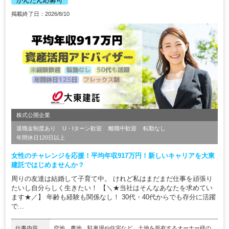
かんたん応募可
掲載終了日：2026/8/10
株式公開企業
退職金制度あり
U・Iターン歓迎
離職中歓迎
転勤なし
年間休日120日以上
女性のチャレンジを応援！平均年収917万円！新しいキャリアを大東
建託ではじめませんか？
周りの友達は結婚して子育て中。 けれど私はまだまだ仕事を頑張り
たいし自分らしく生きたい！ 【＼★当社はそんなあなたを求めてい
ます★／】 年齢も経験も関係なし！ 30代・40代からでも存分に活躍
で...
仕事内容
空地、農地、駐車場や住宅など…土地を所有するオーナー様の