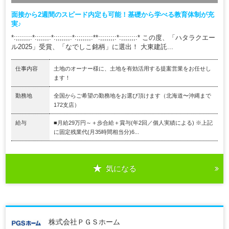
面接から2週間のスピード内定も可能！基礎から学べる教育体制が充
実♪
*:;;;;;;;:*:;;;;;;:*:;;;;;;;:*:;;;;;;;:**:;;;;;;;:*:;;;;;;;:* この度、「ハタラクエー
ル2025」受賞、「なでしこ銘柄」に選出！ 大東建託...
仕事内容
土地のオーナー様に、土地を有効活用する提案営業をお任せし
ます！
勤務地
全国からご希望の勤務地をお選び頂けます（北海道〜沖縄まで
172支店）
給与
■月給29万円～＋歩合給＋賞与(年2回／個人実績による) ※上記
に固定残業代(月35時間相当分)6...
気になる
株式会社ＰＧＳホーム