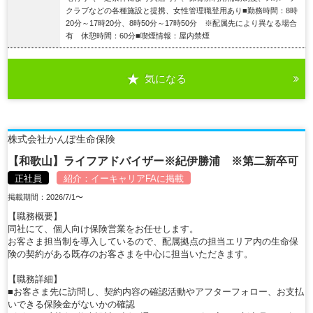
クラブなどの各種施設と提携、女性管理職登用あり■勤務時間：8時
20分～17時20分、8時50分～17時50分 ※配属先により異なる場合
有 休憩時間：60分■喫煙情報：屋内禁煙
気になる
詳細を見る
株式会社かんぽ生命保険
【和歌山】ライフアドバイザー※紀伊勝浦 ※第二新卒可
正社員
紹介：
イーキャリアFA
に掲載
掲載期間：2026/7/1〜
【職務概要】
同社にて、個人向け保険営業をお任せします。
お客さま担当制を導入しているので、配属拠点の担当エリア内の生命保
険の契約がある既存のお客さまを中心に担当いただきます。
【職務詳細】
■お客さま先に訪問し、契約内容の確認活動やアフターフォロー、お支払
いできる保険金がないかの確認