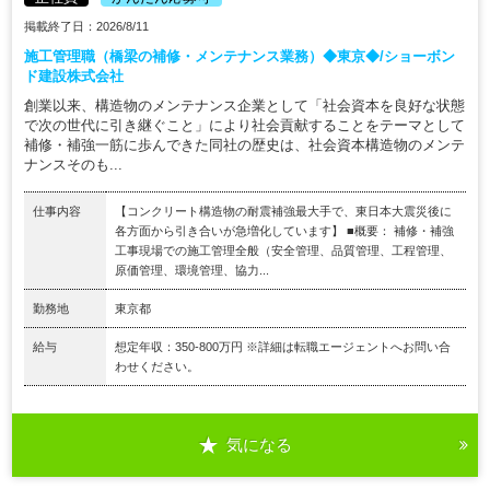
掲載終了日：2026/8/11
施工管理職（橋梁の補修・メンテナンス業務）◆東京◆/ショーボン
ド建設株式会社
創業以来、構造物のメンテナンス企業として「社会資本を良好な状態
で次の世代に引き継ぐこと」により社会貢献することをテーマとして
補修・補強一筋に歩んできた同社の歴史は、社会資本構造物のメンテ
ナンスそのも...
仕事内容
【コンクリート構造物の耐震補強最大手で、東日本大震災後に
各方面から引き合いが急増化しています】 ■概要： 補修・補強
工事現場での施工管理全般（安全管理、品質管理、工程管理、
原価管理、環境管理、協力...
勤務地
東京都
給与
想定年収：350-800万円 ※詳細は転職エージェントへお問い合
わせください。
気になる