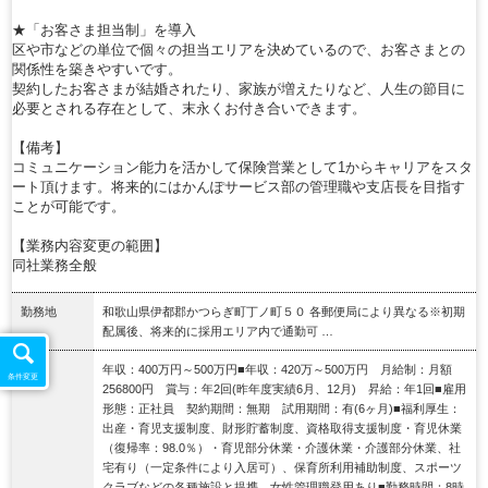
★「お客さま担当制」を導入
区や市などの単位で個々の担当エリアを決めているので、お客さまとの
関係性を築きやすいです。
契約したお客さまが結婚されたり、家族が増えたりなど、人生の節目に
必要とされる存在として、末永くお付き合いできます。
【備考】
コミュニケーション能力を活かして保険営業として1からキャリアをスタ
ート頂けます。将来的にはかんぽサービス部の管理職や支店長を目指す
ことが可能です。
【業務内容変更の範囲】
同社業務全般
勤務地
和歌山県伊都郡かつらぎ町丁ノ町５０ 各郵便局により異なる※初期
配属後、将来的に採用エリア内で通勤可 …
給与
年収：400万円～500万円■年収：420万～500万円 月給制：月額
条件変更
256800円 賞与：年2回(昨年度実績6月、12月) 昇給：年1回■雇用
形態：正社員 契約期間：無期 試用期間：有(6ヶ月)■福利厚生：
出産・育児支援制度、財形貯蓄制度、資格取得支援制度・育児休業
（復帰率：98.0％）・育児部分休業・介護休業・介護部分休業、社
宅有り（一定条件により入居可）、保育所利用補助制度、スポーツ
クラブなどの各種施設と提携、女性管理職登用あり■勤務時間：8時