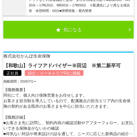
20分～17時20分、8時50分～17時50分 ※配属先により異なる場合
有 休憩時間：60分■喫煙情報：屋内禁煙
気になる
詳細を見る
株式会社かんぽ生命保険
【和歌山】ライフアドバイザー※田辺 ※第二新卒可
正社員
紹介：
イーキャリアFA
に掲載
掲載期間：2026/7/1〜
【職務概要】
同社にて、個人向け保険営業をお任せします。
お客さま担当制を導入しているので、配属拠点の担当エリア内の生命保
険の契約がある既存のお客さまを中心に担当いただきます。
【職務詳細】
■お客さま先に訪問し、契約内容の確認活動やアフターフォロー、お支払
いできる保険金がないかの確認
■何気ない対話や将来設計の話を通して、ニーズに応じた新商品の紹介・