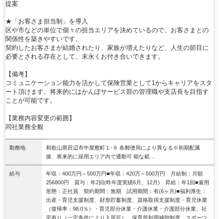
提案
★「お客さま担当制」を導入
区や市などの単位で個々の担当エリアを決めているので、お客さまとの
関係性を築きやすいです。
契約したお客さまが結婚されたり、家族が増えたりなど、人生の節目に
必要とされる存在として、末永くお付き合いできます。
【備考】
コミュニケーション能力を活かして保険営業として1からキャリアをスタ
ート頂けます。将来的にはかんぽサービス部の管理職や支店長を目指す
ことが可能です。
【業務内容変更の範囲】
同社業務全般
勤務地
和歌山県田辺市中屋敷町１‐９ 各郵便局により異なる※初期配属
後、将来的に採用エリア内で通勤可 能な範…
給与
年収：400万円～500万円■年収：420万～500万円 月給制：月額
256800円 賞与：年2回(昨年度実績6月、12月) 昇給：年1回■雇用
形態：正社員 契約期間：無期 試用期間：有(6ヶ月)■福利厚生：
出産・育児支援制度、財形貯蓄制度、資格取得支援制度・育児休業
（復帰率：98.0％）・育児部分休業・介護休業・介護部分休業、社
宅有り（一定条件により入居可）、保育所利用補助制度、スポーツ