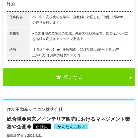
終的...
仕事内容
小・中・高校生の全学年・全教科に対応した「個別指導Axis」
の経営を行います。
勤務地
■全国各地のご希望の地域。先着30名様限定で、加盟金が0円に
なる独立応援キャンペーン実施中！！
給与
【収益モデル】 ■生徒数70名、20坪/月間の場合 月間の売
上/245万円 月間の経費/139万円...
気になる
住友不動産シスコン株式会社
総合職◆東京／インテリア販売におけるマネジメント業
務や企画◆
正社員
かんたん応募可
掲載終了日：2026/8/21