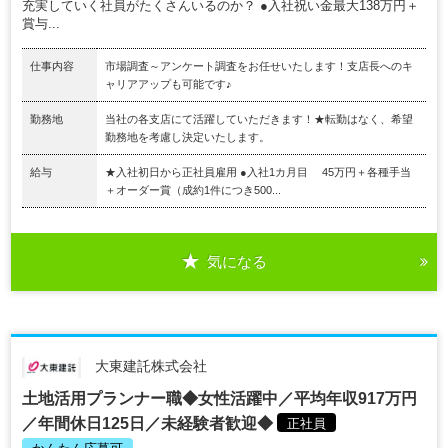
充実していく社員がたくさんいるのか？ ●入社祝い金最大138万円＋
賞与...
仕事内容
市場調査～アンケート調査をお任せいたします！支店長へのキ
ャリアアップも可能です♪
勤務地
当社の各支店にて活躍していただきます！★転勤はなく、希望
勤務地を考慮し決定いたします。
給与
★入社初日から正社員雇用 ●入社1カ月目 45万円＋各種手当
＋オーダー賞（成約1件につき500...
気になる
大東建託株式会社
土地活用プランナー職◆女性活躍中／平均年収917万円
／年間休日125日／未経験者歓迎◆
正社員