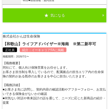
60分■喫煙情報：屋内禁煙
気になる
詳細を見る
株式会社かんぽ生命保険
【和歌山】ライフアドバイザー※海南 ※第二新卒可
正社員
紹介：
イーキャリアFA
に掲載
掲載期間：2026/7/1〜
【職務概要】
同社にて、個人向け保険営業をお任せします。
お客さま担当制を導入しているので、配属拠点の担当エリア内の生命保
険の契約がある既存のお客さまを中心に担当いただきます。
【職務詳細】
■お客さま先に訪問し、契約内容の確認活動やアフターフォロー、お支払
いできる保険金がないかの確認
■何気ない対話や将来設計の話を通して、ニーズに応じた新商品の紹介・
提案