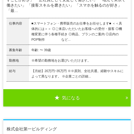
働きたい」 「接客スキルを磨きたい」 「スマホを触るのが好き」
「最...
仕事内容
■スマートフォン・携帯販売のお仕事をお任せします■ ＜＜具
体的には＞＞ ◎ご来店いただいたお客様への受付・接客 ◎機
種変更に伴う各種手続き ◎商品、プランのご案内 ◎店内の
POP制作 など...
募集年齢
年齢: 〜 39歳
勤務地
※希望の勤務地をお選びいただけます。
給与
【月給】20万円~35万円 ※※原則、全社共通。経験やスキルに
よって異なります。 ※企業ごとの詳細...
気になる
株式会社第一ビルディング