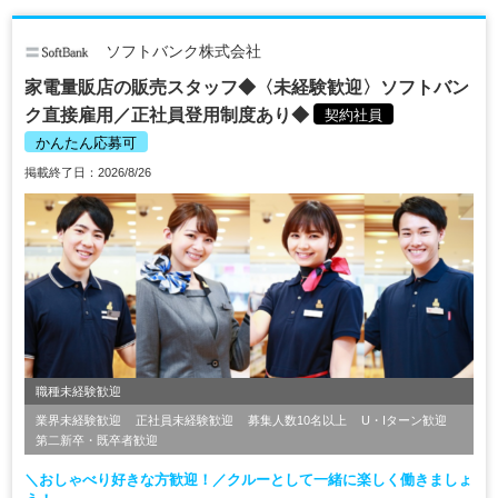
ソフトバンク株式会社
家電量販店の販売スタッフ◆〈未経験歓迎〉ソフトバン
ク直接雇用／正社員登用制度あり◆
契約社員
かんたん応募可
掲載終了日：2026/8/26
職種未経験歓迎
業界未経験歓迎
正社員未経験歓迎
募集人数10名以上
U・Iターン歓迎
第二新卒・既卒者歓迎
＼おしゃべり好きな方歓迎！／クルーとして一緒に楽しく働きましょ