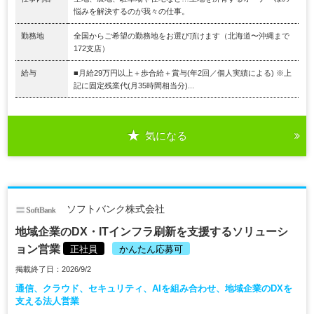
悩みを解決するのが我々の仕事。
勤務地
全国からご希望の勤務地をお選び頂けます（北海道〜沖縄まで
172支店）
給与
■月給29万円以上＋歩合給＋賞与(年2回／個人実績による) ※上
記に固定残業代(月35時間相当分)...
気になる
ソフトバンク株式会社
地域企業のDX・ITインフラ刷新を支援するソリューシ
ョン営業
正社員
かんたん応募可
掲載終了日：2026/9/2
通信、クラウド、セキュリティ、AIを組み合わせ、地域企業のDXを
支える法人営業