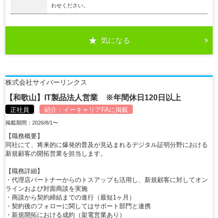
わせください。
気になる
株式会社サイバーリンクス
【和歌山】IT製品法人営業 ※年間休日120日以上
正社員
紹介：
イーキャリアFA
に掲載
掲載期間：2026/8/1〜
【職務概要】
同社にて、将来的に爆発的普及が見込まれるデジタル証明分野における
新規顧客の開拓営業を担当します。
【職務詳細】
・代理店パートナーからのトスアップも活用し、新規顧客に対してオン
ラインおよび対面商談を実施
・商談から契約締結までの進行（最短1ヶ月）
・契約後のフォローに関してはサポート部門と連携
・新規開拓における成約（架電営業あり）