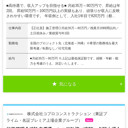
■高待遇で、収入アップを目指せる■ 月給35万～80万円で、昇給は年
2回。 昇給50万円～100万円以上の実績もあり、頑張りが収入に反映
されやすい環境です。 年収例として、入社1年目で820万円（都...
仕事内容
【正社員】施工管理◎月給35万～80万円／残業月20時間以内／
土日祝休み／業績賞与年2回
勤務地
全国のプロジェクト先（北海道～沖縄）※希望の勤務地を最大
限考慮／転勤なし／社宅完備
給与
■月給35万～80万円 ※上記は最低保証額です。経験・年齢・能
力を考慮のうえ、決定いたします。 ...
気になる
株式会社コプロコンストラクション（東証プ
ライム・名証プレミア上場企業グループ）
New