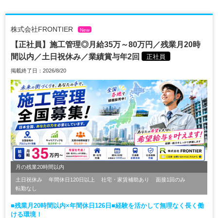
株式会社FRONTIER
New
【正社員】施工管理◎月給35万～80万円／残業月20時
間以内／土日祝休み／業績賞与年2回
正社員
掲載終了日：2026/8/20
月の残業20時間以内
土日祝休み
年間休日120日以上
社宅・家賃補助あり
面接1回のみ
転勤なし
■残業月20時間以内×年間休日126日■経験を活かして無理なく長く働
ける環境！