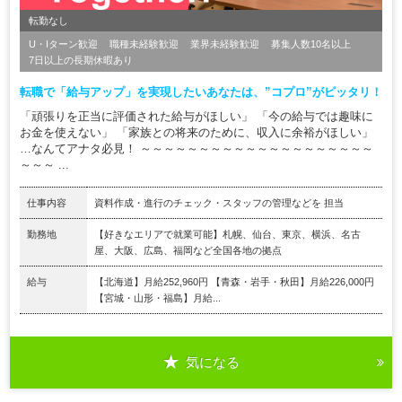
転勤なし
U・Iターン歓迎
職種未経験歓迎
業界未経験歓迎
募集人数10名以上
7日以上の長期休暇あり
転職で「給与アップ」を実現したいあなたは、”コプロ”がピッタリ！
「頑張りを正当に評価された給与がほしい」 「今の給与では趣味に
お金を使えない」 「家族との将来のために、収入に余裕がほしい」
…なんてアナタ必見！ ～～～～～～～～～～～～～～～～～～～～
～～～ ...
仕事内容
資料作成・進行のチェック・スタッフの管理などを 担当
勤務地
【好きなエリアで就業可能】札幌、仙台、東京、横浜、名古
屋、大阪、広島、福岡など全国各地の拠点
給与
【北海道】月給252,960円 【青森・岩手・秋田】月給226,000円
【宮城・山形・福島】月給...
気になる