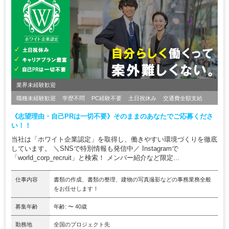
業界未経験歓迎
職種未経験歓迎
学歴不問
PC経験不要
土日祝休み
交通費全額支給
《志望理由・自己PRは一切不要》そのままのあなたでご応募くださ
い！！
当社は「ホワイト企業認定」を取得し、働きやすい環境づくりを徹底
しています。 ＼SNSで特別情報も発信中／ Instagramで
「world_corp_recruit」と検索！ メンバー紹介など限定...
仕事内容
書類の作成、書類の整理、建物の写真撮影などの事務業務全般
をお任せします！
募集年齢
年齢: 〜 40歳
勤務地
全国のプロジェクト先