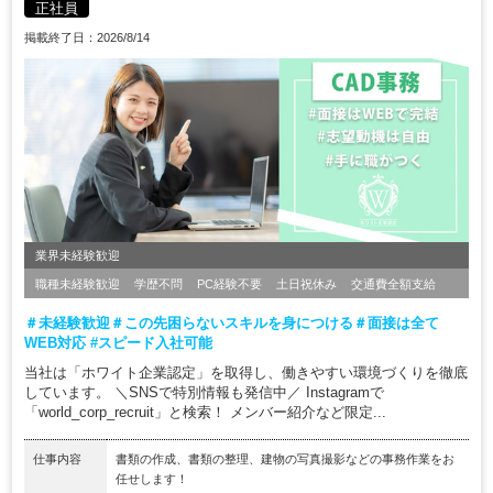
正社員
掲載終了日：2026/8/14
業界未経験歓迎
職種未経験歓迎
学歴不問
PC経験不要
土日祝休み
交通費全額支給
＃未経験歓迎＃この先困らないスキルを身につける＃面接は全て
WEB対応 #スピード入社可能
当社は「ホワイト企業認定」を取得し、働きやすい環境づくりを徹底
しています。 ＼SNSで特別情報も発信中／ Instagramで
「world_corp_recruit」と検索！ メンバー紹介など限定...
仕事内容
書類の作成、書類の整理、建物の写真撮影などの事務作業をお
任せします！