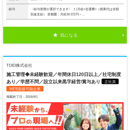
給与
〈給与形態が選択できます〉 １)月給+交通費+（残業代は全額
別途支給） 首都圏：月給30.0万円～...
気になる
TOEI株式会社
施工管理◆未経験歓迎／年間休日120日以上／社宅制度
あり／学歴不問／設立以来黒字経営/賞与あり
正社員
WEB面接可能企業
掲載終了日：2026/9/1