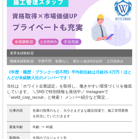
業界未経験歓迎
職種未経験歓迎
学歴不問
転勤なし
駅から徒歩5分以内
土日祝休み
《学歴・職歴・ブランク一切不問》平均初任給は月給26.4万円！ほと
んどが未経験入社のメンバーです！
当社は「ホワイト企業認定」を取得し、働きやすい環境づくりを徹底
しています。 ＼SNSで特別情報も発信中／ Instagramで
「world_corp_recruit」と検索！ メンバー紹介など限定...
仕事内容
先輩の指導のもと、大小さまざまな建設現場で、施工管理業務
を担当していただきます
募集年齢
年齢: 〜 40歳
勤務地
全国のプロジェクト先