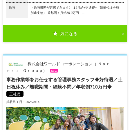
給与
〈給与形態が選択できます〉 １)月給+交通費+（残業代は全額
別途支給） 首都圏：月給30.0万円～...
気になる
株式会社ワールドコーポレーション（ Ｎａｒ
ｅｒｕ Ｇｒｏｕｐ）
New
事務作業等をお任せする管理事務スタッフ◆好待遇／土
日祝休み／離職期間・経験不問／年収例710万円◆
正社員
掲載終了日：2026/8/14