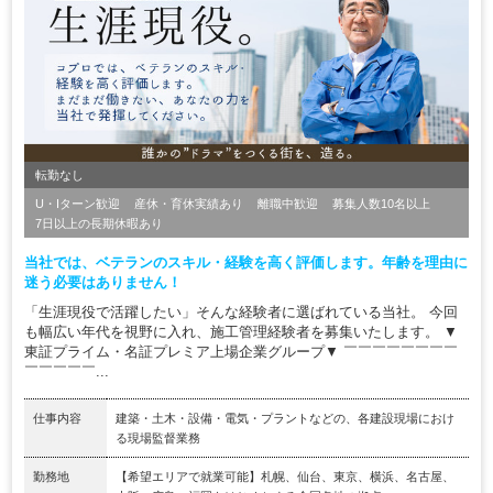
転勤なし
U・Iターン歓迎
産休・育休実績あり
離職中歓迎
募集人数10名以上
7日以上の長期休暇あり
当社では、ベテランのスキル・経験を高く評価します。年齢を理由に
迷う必要はありません！
「生涯現役で活躍したい」そんな経験者に選ばれている当社。 今回
も幅広い年代を視野に入れ、施工管理経験者を募集いたします。 ▼
東証プライム・名証プレミア上場企業グループ▼ ￣￣￣￣￣￣￣￣
￣￣￣￣￣...
仕事内容
建築・土木・設備・電気・プラントなどの、各建設現場におけ
る現場監督業務
勤務地
【希望エリアで就業可能】札幌、仙台、東京、横浜、名古屋、