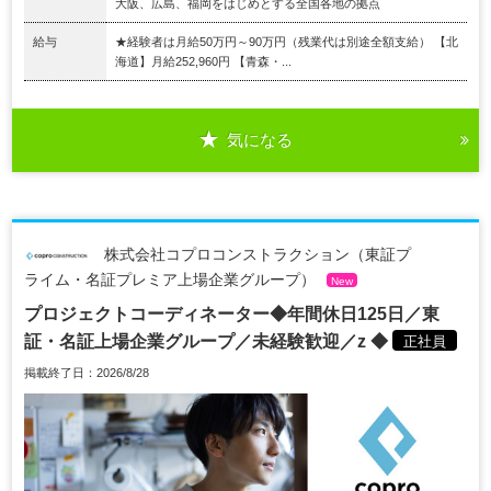
大阪、広島、福岡をはじめとする全国各地の拠点
給与
★経験者は月給50万円～90万円（残業代は別途全額支給） 【北
海道】月給252,960円 【青森・...
気になる
株式会社コプロコンストラクション（東証プ
ライム・名証プレミア上場企業グループ）
New
プロジェクトコーディネーター◆年間休日125日／東
証・名証上場企業グループ／未経験歓迎／z ◆
正社員
掲載終了日：2026/8/28