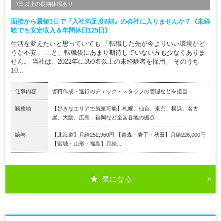
7日以上の長期休暇あり
面接から最短3日で『入社満足度8割』の会社に入りませんか？《未経
験でも安定収入＆年間休日125日》
生活を変えたいと思っていても 「転職した先が今よりいい環境かど
うか不安」 …と、転職後にあまり期待していない方も少なくありま
せん。 当社は、2022年に350名以上の未経験者を採用。 そのうち
10...
仕事内容
資料作成・進行のチェック・スタッフの管理などを担当
勤務地
【好きなエリアで就業可能】札幌、仙台、東京、横浜、名古
屋、大阪、広島、福岡など全国各地の拠点
給与
【北海道】月給252,960円 【青森・岩手・秋田】月給226,000円
【宮城・山形・福島】月給...
気になる