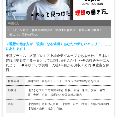
転勤なし
U・Iターン歓迎
職種未経験歓迎
業界未経験歓迎
募集人数10名以上
7日以上の長期休暇あり
＜理想の働き方が、現実になる場所＞あなたの新しいキャリア、ここ
にあります！
東証プライム・名証プレミア上場企業グループである当社。 日本の
建設現場を支える一員として活躍しませんか？ ~~夢の待遇を手に入
れよう~~ ◆年収アップ実現！入社1年目から月収36万円 ◆豊富な休
日...
仕事内容
資料作成・進行のチェック・スタッフの管理などを担当
勤務地
【好きなエリアで就業可能】札幌、仙台、東京、横浜、名古
屋、大阪、広島、福岡など全国各地の拠点
給与
【北海道】月給252,960円 【青森・岩手・秋田】月給226,000円
【宮城・山形・福島】月給...