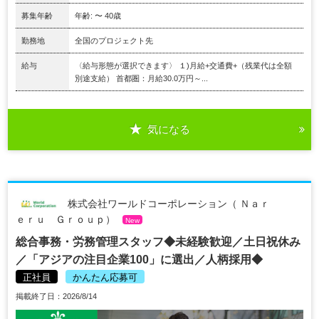
募集年齢
年齢: 〜 40歳
勤務地
全国のプロジェクト先
給与
〈給与形態が選択できます〉 １)月給+交通費+（残業代は全額
別途支給） 首都圏：月給30.0万円～...
気になる
株式会社ワールドコーポレーション（ Ｎａｒ
ｅｒｕ Ｇｒｏｕｐ）
New
総合事務・労務管理スタッフ◆未経験歓迎／土日祝休み
／「アジアの注目企業100」に選出／人柄採用◆
正社員
かんたん応募可
掲載終了日：2026/8/14