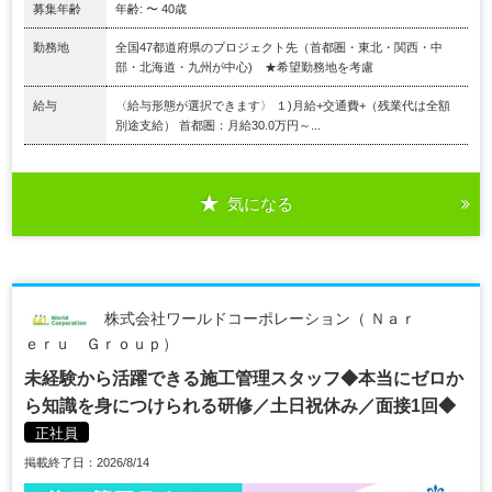
募集年齢
年齢: 〜 40歳
勤務地
全国47都道府県のプロジェクト先（首都圏・東北・関西・中
部・北海道・九州が中心) ★希望勤務地を考慮
給与
〈給与形態が選択できます〉 １)月給+交通費+（残業代は全額
別途支給） 首都圏：月給30.0万円～...
気になる
株式会社ワールドコーポレーション（ Ｎａｒ
ｅｒｕ Ｇｒｏｕｐ）
未経験から活躍できる施工管理スタッフ◆本当にゼロか
ら知識を身につけられる研修／土日祝休み／面接1回◆
正社員
掲載終了日：2026/8/14