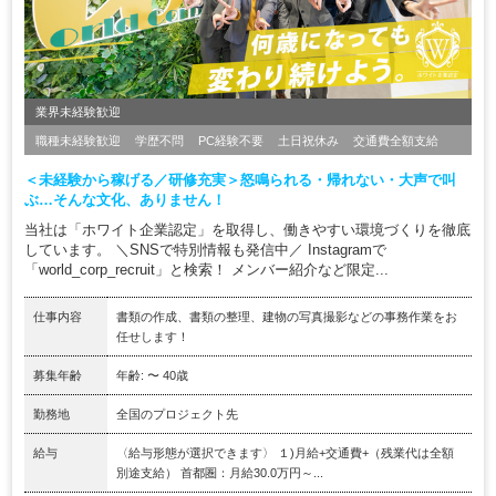
業界未経験歓迎
職種未経験歓迎
学歴不問
PC経験不要
土日祝休み
交通費全額支給
＜未経験から稼げる／研修充実＞怒鳴られる・帰れない・大声で叫
ぶ…そんな文化、ありません！
当社は「ホワイト企業認定」を取得し、働きやすい環境づくりを徹底
しています。 ＼SNSで特別情報も発信中／ Instagramで
「world_corp_recruit」と検索！ メンバー紹介など限定...
仕事内容
書類の作成、書類の整理、建物の写真撮影などの事務作業をお
任せします！
募集年齢
年齢: 〜 40歳
勤務地
全国のプロジェクト先
給与
〈給与形態が選択できます〉 １)月給+交通費+（残業代は全額
別途支給） 首都圏：月給30.0万円～...