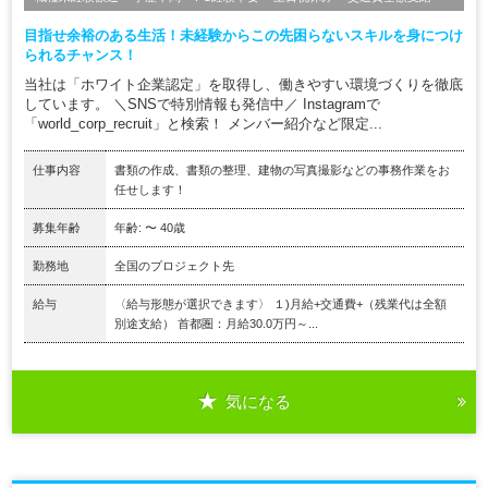
目指せ余裕のある生活！未経験からこの先困らないスキルを身につけ
られるチャンス！
当社は「ホワイト企業認定」を取得し、働きやすい環境づくりを徹底
しています。 ＼SNSで特別情報も発信中／ Instagramで
「world_corp_recruit」と検索！ メンバー紹介など限定...
仕事内容
書類の作成、書類の整理、建物の写真撮影などの事務作業をお
任せします！
募集年齢
年齢: 〜 40歳
勤務地
全国のプロジェクト先
給与
〈給与形態が選択できます〉 １)月給+交通費+（残業代は全額
別途支給） 首都圏：月給30.0万円～...
気になる