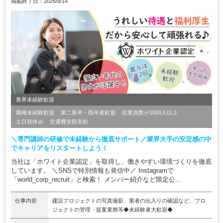
掲載終了日：2026/8/14
業界未経験歓迎
職種未経験歓迎
第二新卒・既卒者歓迎
従業員数が1000人以上
土日祝休み
交通費全額支給
＼専門講師の研修で未経験から徹底サポート／業界大手の安定感の中
でキャリアをリスタートしよう！
当社は「ホワイト企業認定」を取得し、働きやすい環境づくりを徹底
しています。 ＼SNSで特別情報も発信中／ Instagramで
「world_corp_recruit」と検索！ メンバー紹介など限定公...
仕事内容
建設プロジェクトの写真撮影、業者の出入りの確認など、プロ
ジェクトの管理・提案業務等◆未経験者大歓迎◆