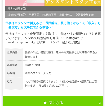
業界未経験歓迎
職種未経験歓迎
学歴不問
PC経験不要
土日祝休み
交通費全額支給
仕事はマラソンで例えると、長距離走。長く働くからこそ「収入」も
「働き方」も大事にできる環境へ！
当社は「ホワイト企業認定」を取得し、働きやすい環境づくりを徹底
しています。 ＼SNSで特別情報も発信中／ Instagramで
「world_corp_recruit」と検索！ メンバー紹介など限定...
仕事内容
書類の作成、書類の整理、建物の写真撮影などの事務作業をお
任せします！
募集年齢
年齢: 〜 40歳
勤務地
全国のプロジェクト先
給与
〈給与形態が選択できます〉 １)月給+交通費+（残業代は全額
別途支給） 首都圏：月給30.0万円～...
気になる