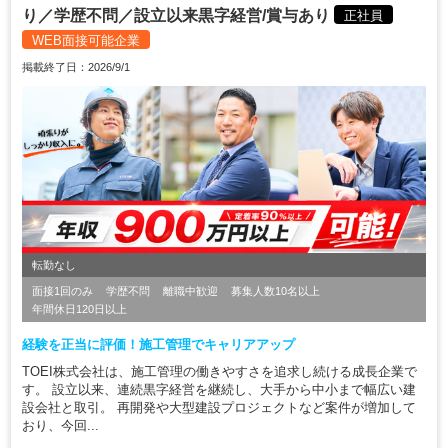
り／学歴不問／設立以来黒字経営/賞与あり
正社員
WEB面接可能企業
掲載終了日：2026/9/1
転勤なし
面接1回のみ
学歴不問
離職中歓迎
募集人数10名以上
年間休日120日以上
経験を正当に評価！施工管理でキャリアアップ
TOEI株式会社は、施工管理の働きやすさを追求し続ける成長企業で
す。 設立以来、連続黒字経営を継続し、大手から中小まで幅広い建
設会社と取引。 再開発や大型建設プロジェクトなど案件が増加して
おり、今回...