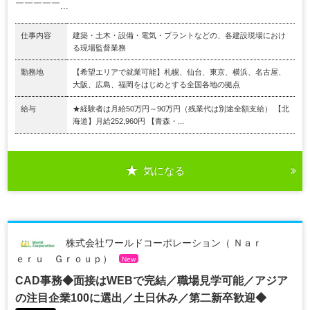
￣￣￣￣￣...
仕事内容
建築・土木・設備・電気・プラントなどの、各建設現場におけ
る現場監督業務
勤務地
【希望エリアで就業可能】札幌、仙台、東京、横浜、名古屋、
大阪、広島、福岡をはじめとする全国各地の拠点
給与
★経験者は月給50万円～90万円（残業代は別途全額支給） 【北
海道】月給252,960円 【青森・...
気になる
株式会社ワールドコーポレーション（ Ｎａｒ
ｅｒｕ Ｇｒｏｕｐ）
New
CAD事務◆面接はWEBで完結／職場見学可能／アジア
の注目企業100に選出／土日休み／第二新卒歓迎◆