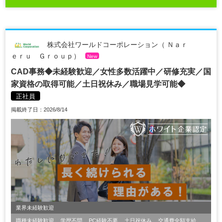
株式会社ワールドコーポレーション（ Ｎａｒ
ｅｒｕ Ｇｒｏｕｐ）
New
CAD事務◆未経験歓迎／女性多数活躍中／研修充実／国
家資格の取得可能／土日祝休み／職場見学可能◆
正社員
掲載終了日：2026/8/14
業界未経験歓迎
職種未経験歓迎
学歴不問
PC経験不要
土日祝休み
交通費全額支給