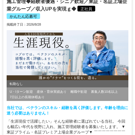
施工管理◆経験者優遇・シニア歓迎／東証・名証上場企
業グループ／収入UPを実現ｇ◆
正社員
かんたん応募可
掲載終了日：2026/8/28
転勤なし
U・Iターン歓迎
産休・育休実績あり
離職中歓迎
募集人数10名以上
7日以上の長期休暇あり
当社では、ベテランのスキル・経験を高く評価します。年齢を理由に
迷う必要はありません！
「生涯現役で活躍したい」そんな経験者に選ばれている当社。 今回
も幅広い年代を視野に入れ、施工管理経験者を募集いたします。 ▼
東証プライム・名証プレミア上場企業グループ▼ ￣￣￣￣￣￣￣￣