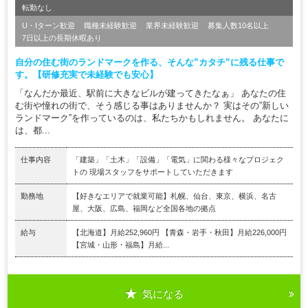
転勤なし
U・Iターン歓迎
職種未経験歓迎
業界未経験歓迎
募集人数10名以上
7日以上の長期休暇あり
自分の住む街のランドマークを作る、そんな”カタチ”に残る仕事で
す。【研修充実で未経験でも安心】
「なんだか最近、駅前に大きなビルが建ってきたなぁ」 あなたの住
む街や憧れの街で、そう感じる事はありませんか？ 実はその”新しい
ランドマーク”を作っているのは、私たちかもしれません。 あなたに
は、都...
仕事内容
「建築」「土木」「設備」「電気」に関わる様々なプロジェク
トの 現場スタッフをサポートしていただきます
勤務地
【好きなエリアで就業可能】札幌、仙台、東京、横浜、名古
屋、大阪、広島、福岡など全国各地の拠点
給与
【北海道】月給252,960円 【青森・岩手・秋田】月給226,000円
【宮城・山形・福島】月給...
気になる