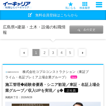
転職ならイーキャリア
気になる
検索履歴
無料会員登録はこちらから
広島県×建築・土木・設備の転職情
条件変更
報
前の
1
30
2
件
3
4
5
次の
30
株式会社コプロコンストラクション（東証プ
ライム・名証プレミア上場企業グループ）
New
施工管理◆経験者優遇・シニア歓迎／東証・名証上場企
業グループ／収入UPを実現／ g◆
正社員
掲載終了日：2026/8/28