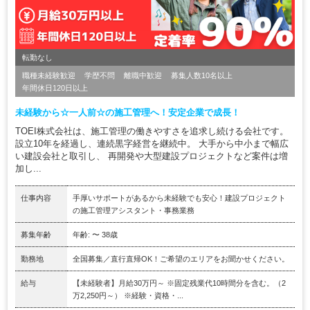
転勤なし
職種未経験歓迎
学歴不問
離職中歓迎
募集人数10名以上
年間休日120日以上
未経験から☆一人前☆の施工管理へ！安定企業で成長！
TOEI株式会社は、施工管理の働きやすさを追求し続ける会社です。
設立10年を経過し、連続黒字経営を継続中。 大手から中小まで幅広
い建設会社と取引し、 再開発や大型建設プロジェクトなど案件は増
加し...
仕事内容
手厚いサポートがあるから未経験でも安心！建設プロジェクト
の施工管理アシスタント・事務業務
募集年齢
年齢: 〜 38歳
勤務地
全国募集／直行直帰OK！ご希望のエリアをお聞かせください。
給与
【未経験者】月給30万円～ ※固定残業代10時間分を含む。（2
万2,250円～） ※経験・資格・...