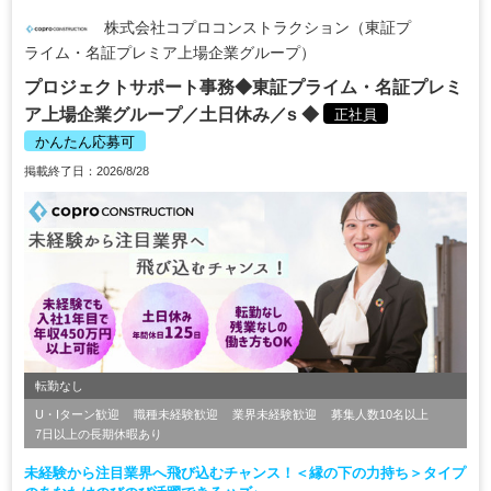
株式会社コプロコンストラクション（東証プ
ライム・名証プレミア上場企業グループ）
プロジェクトサポート事務◆東証プライム・名証プレミ
ア上場企業グループ／土日休み／s ◆
正社員
かんたん応募可
掲載終了日：2026/8/28
転勤なし
U・Iターン歓迎
職種未経験歓迎
業界未経験歓迎
募集人数10名以上
7日以上の長期休暇あり
未経験から注目業界へ飛び込むチャンス！＜縁の下の力持ち＞タイプ