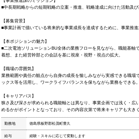
【事業推進課のミッション】
■中長期戦略からの短期戦略の立案・推進、戦略達成に向けた活動及び
【募集背景】
■事業計画で描いている将来的な事業成長を達成するために、事業推進
【本ポジションの魅力】
■二次電池ソリューションBU全体の業務フローを見ながら、職能基軸
着想、また経営幹部との会話を基に視座・視野・視点の拡大。
【職場の雰囲気】
業務範囲や責任の観点から自身の成長を愉しみながら実感できる職場
ックス等を活用し、ワークライフバランスを保ちながら業務をできる
【キャリアパス】
狭さ及び深さが求められる職能軸とは異なり、事業企画では浅く・広
めるかがポイントとなっており、その内容次第で将来キャリアも大き
勤務地
徳島県板野郡松茂町豊久
給与
経験・スキルに応じて変動します