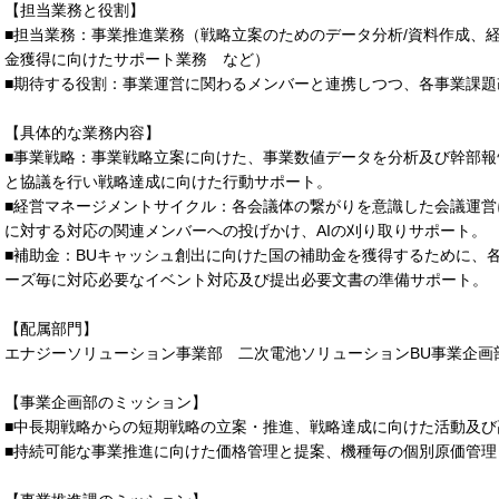
【担当業務と役割】
■担当業務：事業推進業務（戦略立案のためのデータ分析/資料作成、
金獲得に向けたサポート業務 など）
■期待する役割：事業運営に関わるメンバーと連携しつつ、各事業課題
【具体的な業務内容】
■事業戦略：事業戦略立案に向けた、事業数値データを分析及び幹部報
と協議を行い戦略達成に向けた行動サポート。
■経営マネージメントサイクル：各会議体の繋がりを意識した会議運営
に対する対応の関連メンバーへの投げかけ、AIの刈り取りサポート。
■補助金：BUキャッシュ創出に向けた国の補助金を獲得するために、
ーズ毎に対応必要なイベント対応及び提出必要文書の準備サポート。
【配属部門】
エナジーソリューション事業部 二次電池ソリューションBU事業企画
【事業企画部のミッション】
■中長期戦略からの短期戦略の立案・推進、戦略達成に向けた活動及び
■持続可能な事業推進に向けた価格管理と提案、機種毎の個別原価管理