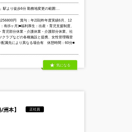
」駅より徒歩6分 勤務地変更の範囲:…
256800円 賞与：年2回(昨年度実績6月、12
：有(6ヶ月)■福利厚生：出産・育児支援制度、
）・育児部分休業・介護休業・介護部分休業、社
ツクラブなどの各種施設と提携、女性管理職登
分 ※配属先により異なる場合有 休憩時間：60分■
気になる
/洲本】
正社員