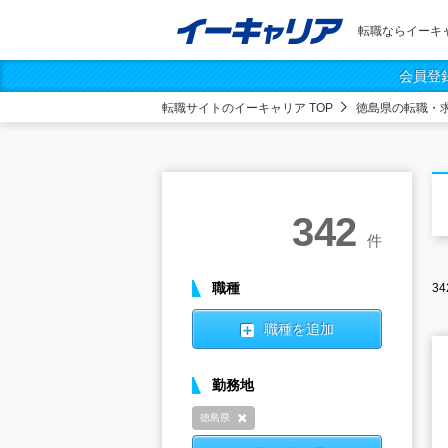
転職ならイーキ
会員登
転職サイトのイーキャリア TOP
徳島県の転職・
342
件
職種
34
職種を追加
勤務地
徳島県
削除