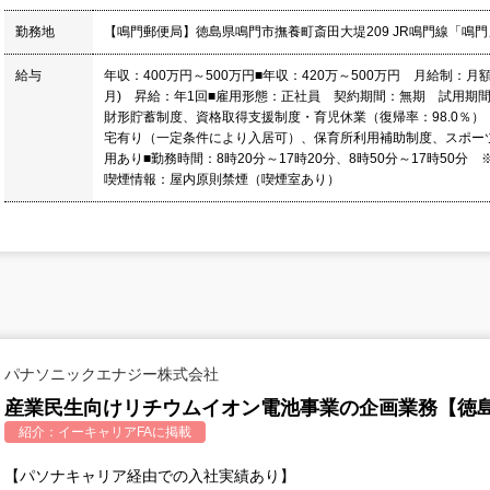
勤務地
【鳴門郵便局】徳島県鳴門市撫養町斎田大堤209 JR鳴門線「鳴門
給与
年収：400万円～500万円■年収：420万～500万円 月給制：月額
月) 昇給：年1回■雇用形態：正社員 契約期間：無期 試用期間
財形貯蓄制度、資格取得支援制度・育児休業（復帰率：98.0％
宅有り（一定条件により入居可）、保育所利用補助制度、スポー
用あり■勤務時間：8時20分～17時20分、8時50分～17時50
喫煙情報：屋内原則禁煙（喫煙室あり）
パナソニックエナジー株式会社
産業民生向けリチウムイオン電池事業の企画業務【徳島
紹介：
イーキャリアFA
に掲載
【パソナキャリア経由での入社実績あり】