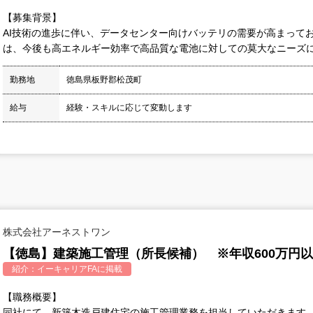
【募集背景】
AI技術の進歩に伴い、データセンター向けバッテリの需要が高まって
は、今後も高エネルギー効率で高品質な電池に対しての莫大なニーズ
勤務地
徳島県板野郡松茂町
給与
経験・スキルに応じて変動します
株式会社アーネストワン
【徳島】建築施工管理（所長候補） ※年収600万円
紹介：
イーキャリアFA
に掲載
【職務概要】
同社にて、新築木造戸建住宅の施工管理業務を担当していただきます