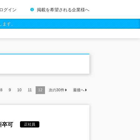
ログイン
掲載を希望される企業様へ
します。
8
9
10
11
12
次の
30
件
最後へ
新卒可
正社員