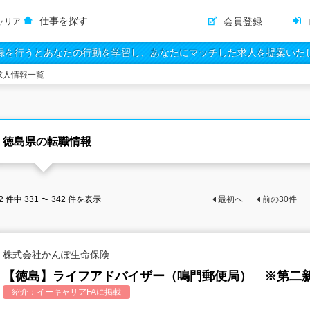
仕事を探す
会員登録
ャリア
録を行うとあなたの行動を学習し、あなたにマッチした求人を提案いた
求人情報一覧
徳島県の転職情報
2
件中
331 〜 342
件を表示
最初へ
前の
30
件
株式会社かんぽ生命保険
【徳島】ライフアドバイザー（鳴門郵便局） ※第二
紹介：
イーキャリアFA
に掲載