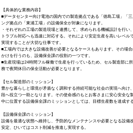
【具体的な業務内容】
■データセンター向け電池の国内での製造拠点である「徳島工場」「
ング拠点の「東浦工場」の設備保全が対象になります。
・それぞれの工場の製造現場と連携して、求められる機械設計を行い
トラブル対応へも迅速に対応する。それにより安定生産を高いレベル
実現することが大切な仕事です。
■工場内では大きな設備改善が必要となるケースもあります。その場
かけを行うのも、設備保全課の役割の一つです。
■生産現場は24時間フル稼働で生産を行っているため、セル製造部に
務で夜間休日の保全活動が必要となります。
【セル製造部のミッション】
豊かな暮らしと環境が矛盾なく調和する持続可能な社会の実現へ向け
段へ役立つ一助となります。その使命感のもとお客さまに安心安全な
中に位置する設備保全課のミッションとしては、目標生産数を達成す
【設備保全課のミッション】
設備を最適な状態へ維持し、予防的なメンテナンスや必要となる設備
安定、ひいてはコスト削減を推進し実現する。