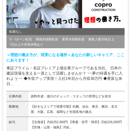
転勤なし
U・Iターン歓迎
職種未経験歓迎
業界未経験歓迎
募集人数10名以上
7日以上の長期休暇あり
＜理想の働き方が、現実になる場所＞あなたの新しいキャリア、ここ
にあります！
東証プライム・名証プレミア上場企業グループである当社。 日本の
建設現場を支える一員として活躍しませんか？ ~~夢の待遇を手に入
れよう~~ ◆年収アップ実現！入社1年目から月収36万円 ◆豊富な休
日...
仕事内容
資料作成・進行のチェック・スタッフの管理などを担当
勤務地
【好きなエリアで就業可能】札幌、仙台、東京、横浜、名古
屋、大阪、広島、福岡など全国各地の拠点
給与
【北海道】月給252,960円 【青森・岩手・秋田】月給226,000円
【宮城・山形・福島】月給...