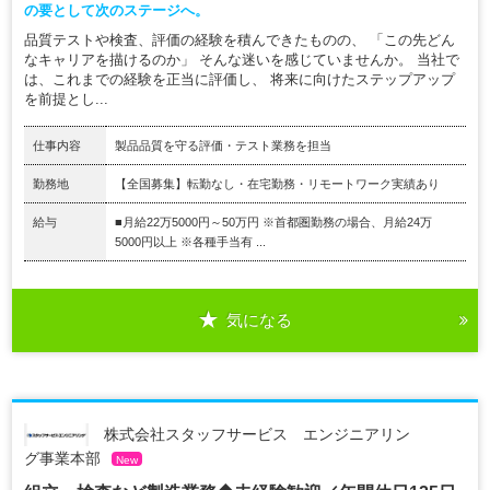
の要として次のステージへ。
品質テストや検査、評価の経験を積んできたものの、 「この先どん
なキャリアを描けるのか」 そんな迷いを感じていませんか。 当社で
は、これまでの経験を正当に評価し、 将来に向けたステップアップ
を前提とし...
仕事内容
製品品質を守る評価・テスト業務を担当
勤務地
【全国募集】転勤なし・在宅勤務・リモートワーク実績あり
給与
■月給22万5000円～50万円 ※首都圏勤務の場合、月給24万
5000円以上 ※各種手当有 ...
気になる
株式会社スタッフサービス エンジニアリン
グ事業本部
New