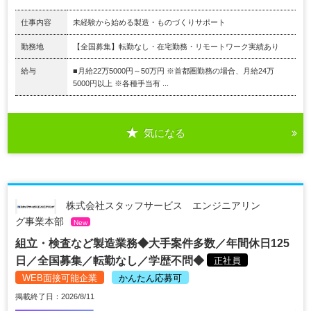
仕事内容
未経験から始める製造・ものづくりサポート
勤務地
【全国募集】転勤なし・在宅勤務・リモートワーク実績あり
給与
■月給22万5000円～50万円 ※首都圏勤務の場合、月給24万
5000円以上 ※各種手当有 ...
気になる
株式会社スタッフサービス エンジニアリン
グ事業本部
New
組立・検査など製造業務◆大手案件多数／年間休日125
日／全国募集／転勤なし／学歴不問◆
正社員
WEB面接可能企業
かんたん応募可
掲載終了日：2026/8/11