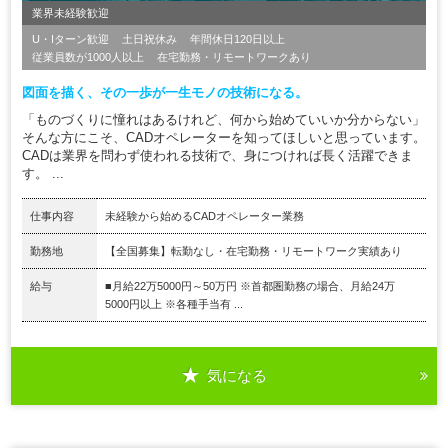
業界未経験歓迎
U・Iターン歓迎
土日祝休み
年間休日120日以上
従業員数が1000人以上
在宅勤務・リモートワークあり
図面を描く、その一歩が一生モノの技術になる。
「ものづくりに憧れはあるけれど、何から始めていいか分からない」
そんな方にこそ、CADオペレーターを知ってほしいと思っています。
CADは業界を問わず使われる技術で、身につければ長く活躍できま
す。 ...
仕事内容
未経験から始めるCADオペレーター業務
勤務地
【全国募集】転勤なし・在宅勤務・リモートワーク実績あり
給与
■月給22万5000円～50万円 ※首都圏勤務の場合、月給24万
5000円以上 ※各種手当有 ...
気になる