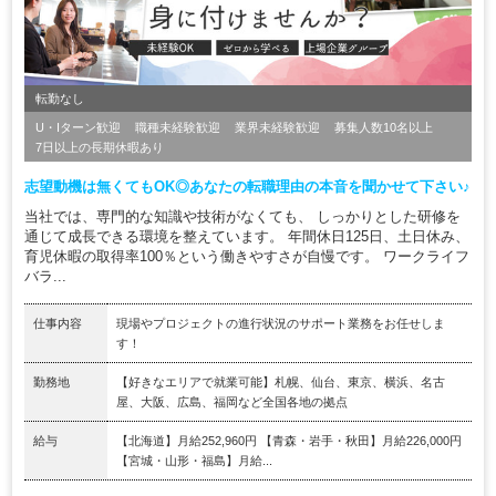
転勤なし
U・Iターン歓迎
職種未経験歓迎
業界未経験歓迎
募集人数10名以上
7日以上の長期休暇あり
志望動機は無くてもOK◎あなたの転職理由の本音を聞かせて下さい♪
当社では、専門的な知識や技術がなくても、 しっかりとした研修を
通じて成長できる環境を整えています。 年間休日125日、土日休み、
育児休暇の取得率100％という働きやすさが自慢です。 ワークライフ
バラ...
仕事内容
現場やプロジェクトの進行状況のサポート業務をお任せしま
す！
勤務地
【好きなエリアで就業可能】札幌、仙台、東京、横浜、名古
屋、大阪、広島、福岡など全国各地の拠点
給与
【北海道】月給252,960円 【青森・岩手・秋田】月給226,000円
【宮城・山形・福島】月給...