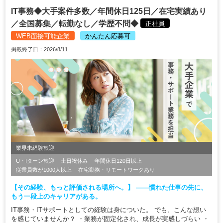
IT事務◆大手案件多数／年間休日125日／在宅実績あり
／全国募集／転勤なし／学歴不問◆
正社員
WEB面接可能企業
かんたん応募可
掲載終了日：2026/8/11
業界未経験歓迎
U・Iターン歓迎
土日祝休み
年間休日120日以上
従業員数が1000人以上
在宅勤務・リモートワークあり
【その経験、もっと評価される場所へ。】 ――慣れた仕事の先に、
もう一段上のキャリアがある。
IT事務・ITサポートとしての経験は身についた。 でも、こんな想い
を感じていませんか？ ・業務が固定化され、成長が実感しづらい ・