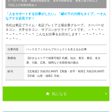
U・Iターン歓迎
職種未経験歓迎
業界未経験歓迎
募集人数10名以上
7日以上の長期休暇あり
「人をサポートする仕事がしたい」「縁の下の力持ちタイプ」ーそん
なアナタ必見です！
当社は東証プライム・名証プレミア上場企業グループ。 スーパーゼ
ネコン、大手ゼネコン、サブコンがクライアントです。 ～＊～＊～
＊～＊～＊～＊～＊ こんなお仕事をお任せします！ ～＊～＊～＊～
＊～＊～...
仕事内容
バックオフィスからプロジェクトを支えるお仕事
勤務地
【好きなエリアで就業可能】札幌、仙台、東京、横浜、名古
屋、大阪、広島、福岡など全国各地の拠点
給与
【北海道】月給252,960円 【青森・岩手・秋田】月給226,000円
【宮城・山形・福島】月給...
気になる