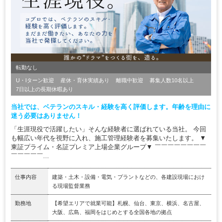
転勤なし
U・Iターン歓迎
産休・育休実績あり
離職中歓迎
募集人数10名以上
7日以上の長期休暇あり
当社では、ベテランのスキル・経験を高く評価します。年齢を理由に
迷う必要はありません！
「生涯現役で活躍したい」そんな経験者に選ばれている当社。 今回
も幅広い年代を視野に入れ、施工管理経験者を募集いたします。 ▼
東証プライム・名証プレミア上場企業グループ▼ ￣￣￣￣￣￣￣￣
￣￣￣￣￣...
仕事内容
建築・土木・設備・電気・プラントなどの、各建設現場におけ
る現場監督業務
勤務地
【希望エリアで就業可能】札幌、仙台、東京、横浜、名古屋、
大阪、広島、福岡をはじめとする全国各地の拠点