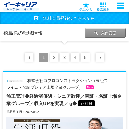
転職ならイーキャリア
気になる
検索履歴
無料会員登録はこちらから
徳島県の転職情報
条件変更
前の
1
30
2
件
3
4
5
次の
30
株式会社コプロコンストラクション（東証プ
ライム・名証プレミア上場企業グループ）
New
施工管理◆経験者優遇・シニア歓迎／東証・名証上場企
業グループ／収入UPを実現／ g◆
正社員
掲載終了日：2026/8/28