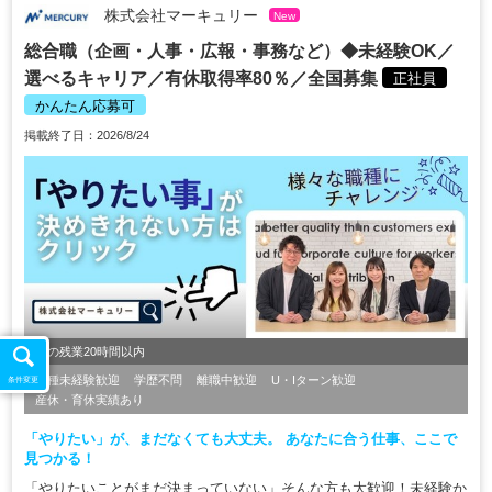
株式会社マーキュリー
New
総合職（企画・人事・広報・事務など）◆未経験OK／
選べるキャリア／有休取得率80％／全国募集
正社員
かんたん応募可
掲載終了日：2026/8/24
月の残業20時間以内
職種未経験歓迎
学歴不問
離職中歓迎
U・Iターン歓迎
条件変更
産休・育休実績あり
「やりたい」が、まだなくても大丈夫。 あなたに合う仕事、ここで
見つかる！
「やりたいことがまだ決まっていない」そんな方も大歓迎！未経験か