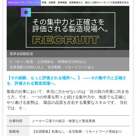
業界未経験歓迎
U・Iターン歓迎
土日祝休み
年間休日120日以上
従業員数が1000人以上
在宅勤務・リモートワークあり
【その経験、もっと評価される場所へ。】 ――その集中力と正確さ
を、評価される製造現場へ。
製造の仕事において、本当に欠かせないのは「目の前の作業に向き合
う力」です。 一つの作業を黙々と続ける集中力や、地道でも正確に
やり遂げる姿勢は、 製品の品質を左右する重要なスキルです。 当社
では、そ...
仕事内容
メーカー工場での組立・検査など製造業務
勤務地
【全国募集】転勤なし・在宅勤務・リモートワーク実績あり