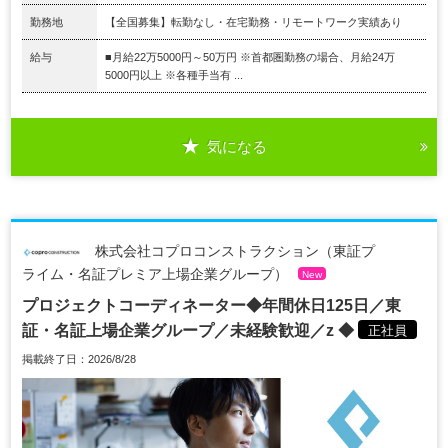
勤務地
【全国募集】転勤なし・在宅勤務・リモートワーク実績あり
給与
■月給22万5000円～50万円 ※首都圏勤務の場合、月給24万
5000円以上 ※各種手当有 ...
気になる
株式会社コプロコンストラクション（東証プ
ライム・名証プレミア上場企業グループ）
New
プロジェクトコーディネーター◆年間休日125日／東
証・名証上場企業グループ／未経験歓迎／z ◆
正社員
掲載終了日：2026/8/28