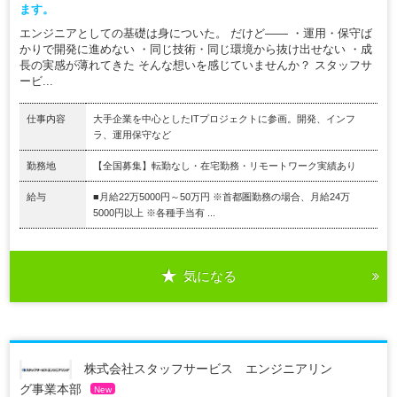
ます。
エンジニアとしての基礎は身についた。 だけど―― ・運用・保守ば
かりで開発に進めない ・同じ技術・同じ環境から抜け出せない ・成
長の実感が薄れてきた そんな想いを感じていませんか？ スタッフサ
ービ...
仕事内容
大手企業を中心としたITプロジェクトに参画。開発、インフ
ラ、運用保守など
勤務地
【全国募集】転勤なし・在宅勤務・リモートワーク実績あり
給与
■月給22万5000円～50万円 ※首都圏勤務の場合、月給24万
5000円以上 ※各種手当有 ...
気になる
株式会社スタッフサービス エンジニアリン
グ事業本部
New