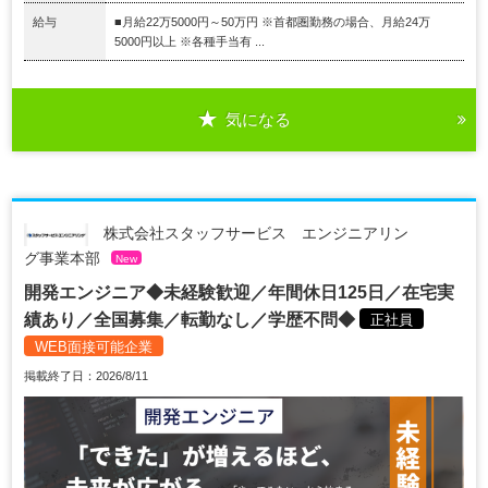
給与
■月給22万5000円～50万円 ※首都圏勤務の場合、月給24万
5000円以上 ※各種手当有 ...
気になる
株式会社スタッフサービス エンジニアリン
グ事業本部
New
開発エンジニア◆未経験歓迎／年間休日125日／在宅実
績あり／全国募集／転勤なし／学歴不問◆
正社員
WEB面接可能企業
掲載終了日：2026/8/11