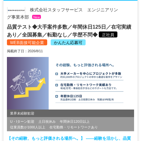
株式会社スタッフサービス エンジニアリン
グ事業本部
New
品質テスト◆大手案件多数／年間休日125日／在宅実績
あり／全国募集／転勤なし／学歴不問◆
正社員
WEB面接可能企業
かんたん応募可
掲載終了日：2026/8/11
業界未経験歓迎
U・Iターン歓迎
土日祝休み
年間休日120日以上
従業員数が1000人以上
在宅勤務・リモートワークあり
【その経験、もっと評価される場所へ。】 ――経験を活かし、品質