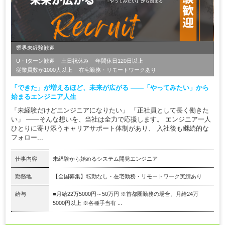
業界未経験歓迎
U・Iターン歓迎
土日祝休み
年間休日120日以上
従業員数が1000人以上
在宅勤務・リモートワークあり
「できた」が増えるほど、未来が広がる ――「やってみたい」から
始まるエンジニア人生
「未経験だけどエンジニアになりたい」 「正社員として長く働きた
い」 ――そんな想いを、当社は全力で応援します。 エンジニア一人
ひとりに寄り添うキャリアサポート体制があり、 入社後も継続的な
フォロー...
仕事内容
未経験から始めるシステム開発エンジニア
勤務地
【全国募集】転勤なし・在宅勤務・リモートワーク実績あり
給与
■月給22万5000円～50万円 ※首都圏勤務の場合、月給24万
5000円以上 ※各種手当有 ...