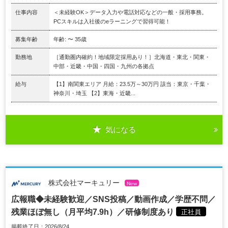
仕事内容
＜未経験OK＞データ入力や電話対応などの一般・採用事務。
PCスキルは入社後のeラーニングで習得可能！
募集年齢
年齢: 〜 35歳
勤務地
［通勤圏内確約！地域限定採用あり！］北海道・東北・関東・
中部・近畿・中国・四国・九州の各拠点
給与
【1】南関東エリア 月給：23.5万～30万円 該当：東京・千葉・
神奈川・埼玉 【2】東海・近畿...
気になる
株式会社マーキュリー
New
広報職◆未経験歓迎／SNS投稿／動画作成／学歴不問／
残業ほぼ無し（月平均7.9h）／研修制度あり
正社員
掲載終了日：2026/8/24