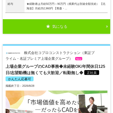
給与
★経験者は月給50万円～90万円（残業代は別途全額支給） 【北
海道】月給252,960円 【青森・...
気になる
株式会社コプロコンストラクション（東証プ
ライム・名証プレミア上場企業グループ）
New
上場企業グループのCAD事務◆未経験OK/年間休日125
日/志望動機は無くても大歓迎／転勤無し◆
正社員
かんたん応募可
掲載終了日：2026/8/28