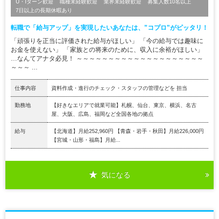
U・Iターン歓迎
職種未経験歓迎
業界未経験歓迎
募集人数10名以上
7日以上の長期休暇あり
転職で「給与アップ」を実現したいあなたは、”コプロ”がピッタリ！
「頑張りを正当に評価された給与がほしい」 「今の給与では趣味に
お金を使えない」 「家族との将来のために、収入に余裕がほしい」
…なんてアナタ必見！ ～～～～～～～～～～～～～～～～～～～～
～～～ ...
仕事内容
資料作成・進行のチェック・スタッフの管理などを 担当
勤務地
【好きなエリアで就業可能】札幌、仙台、東京、横浜、名古
屋、大阪、広島、福岡など全国各地の拠点
給与
【北海道】月給252,960円 【青森・岩手・秋田】月給226,000円
【宮城・山形・福島】月給...
気になる