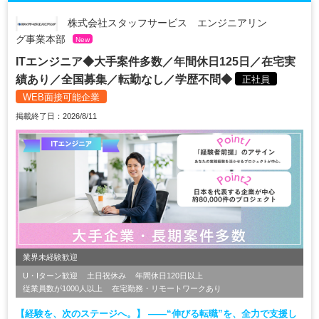
株式会社スタッフサービス エンジニアリン
グ事業本部
New
ITエンジニア◆大手案件多数／年間休日125日／在宅実
績あり／全国募集／転勤なし／学歴不問◆
正社員
WEB面接可能企業
掲載終了日：2026/8/11
業界未経験歓迎
U・Iターン歓迎
土日祝休み
年間休日120日以上
従業員数が1000人以上
在宅勤務・リモートワークあり
【経験を、次のステージへ。】 ――“伸びる転職”を、全力で支援し