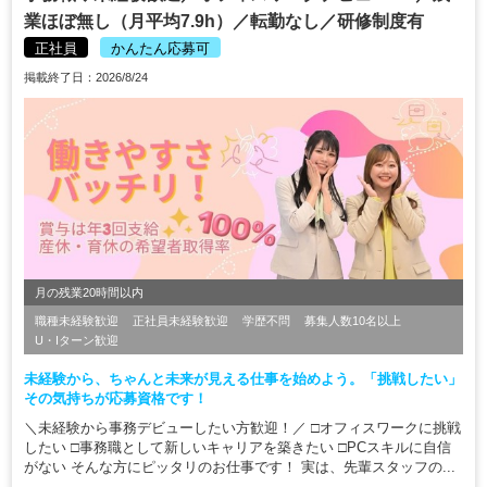
業ほぼ無し（月平均7.9h）／転勤なし／研修制度有
正社員
かんたん応募可
掲載終了日：2026/8/24
月の残業20時間以内
職種未経験歓迎
正社員未経験歓迎
学歴不問
募集人数10名以上
U・Iターン歓迎
未経験から、ちゃんと未来が見える仕事を始めよう。「挑戦したい」
その気持ちが応募資格です！
＼未経験から事務デビューしたい方歓迎！／ □オフィスワークに挑戦
したい □事務職として新しいキャリアを築きたい □PCスキルに自信
がない そんな方にピッタリのお仕事です！ 実は、先輩スタッフの...