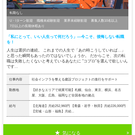
転勤なし
U・Iターン歓迎
職種未経験歓迎
業界未経験歓迎
募集人数10名以上
7日以上の長期休暇あり
「私にとって、いい人生って何だろう」―今こそ、後悔しない転職
を！
人生は選択の連続。 これまでの人生で「あの時こうしていれば…」
と思った瞬間もあったのではないでしょうか。 だからこそ、次の転
職は失敗したくないと考えているあなたに ”コプロ”を選んで欲しいん
です...
仕事内容
社会インフラを整える建設プロジェクトの進行をサポート
勤務地
【好きなエリアで就業可能】札幌、仙台、東京、横浜、名古
屋、大阪、広島、福岡など全国各地の拠点
給与
【北海道】月給252,960円 【青森・岩手・秋田】月給226,000円
【宮城・山形・福島】月給...
気になる