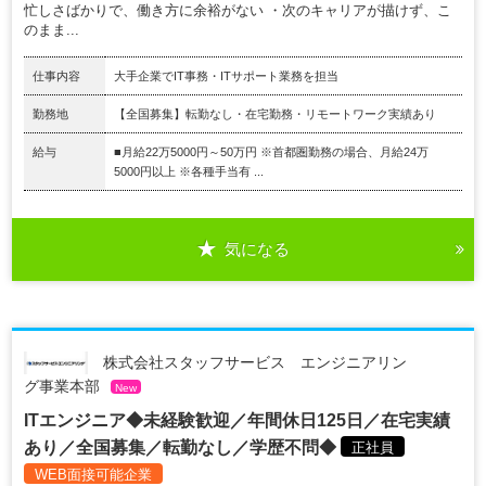
忙しさばかりで、働き方に余裕がない ・次のキャリアが描けず、こ
のまま...
仕事内容
大手企業でIT事務・ITサポート業務を担当
勤務地
【全国募集】転勤なし・在宅勤務・リモートワーク実績あり
給与
■月給22万5000円～50万円 ※首都圏勤務の場合、月給24万
5000円以上 ※各種手当有 ...
気になる
株式会社スタッフサービス エンジニアリン
グ事業本部
New
ITエンジニア◆未経験歓迎／年間休日125日／在宅実績
あり／全国募集／転勤なし／学歴不問◆
正社員
WEB面接可能企業