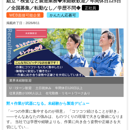
組立・検査など製造業務◆未経験歓迎／年間休日125日
／全国募集／転勤なし／学歴不問◆
正社員
WEB面接可能企業
かんたん応募可
掲載終了日：2026/8/11
業界未経験歓迎
U・Iターン歓迎
土日祝休み
年間休日120日以上
従業員数が1000人以上
在宅勤務・リモートワークあり
黙々作業が武器になる。未経験から製造デビュー
「一つの作業に集中するのが得意」 「コツコツ続けることが好き」
――そんなあなたの強みは、ものづくりの現場で大きな価値になりま
す。 当社では学歴や経験よりも、作業に向き合う姿勢や正確さを大
切にしてい...