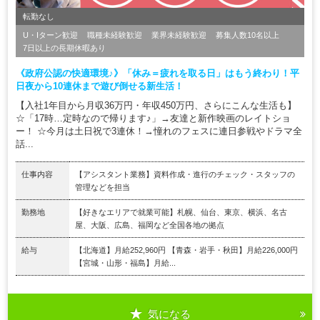
転勤なし
U・Iターン歓迎
職種未経験歓迎
業界未経験歓迎
募集人数10名以上
7日以上の長期休暇あり
《政府公認の快適環境♪》「休み＝疲れを取る日」はもう終わり！平
日夜から10連休まで遊び倒せる新生活！
【入社1年目から月収36万円・年収450万円、さらにこんな生活も】
☆「17時…定時なので帰ります♪」→友達と新作映画のレイトショ
ー！ ☆今月は土日祝で3連休！→憧れのフェスに連日参戦やドラマ全
話...
仕事内容
【アシスタント業務】資料作成・進行のチェック・スタッフの
管理などを担当
勤務地
【好きなエリアで就業可能】札幌、仙台、東京、横浜、名古
屋、大阪、広島、福岡など全国各地の拠点
給与
【北海道】月給252,960円 【青森・岩手・秋田】月給226,000円
【宮城・山形・福島】月給...
気になる