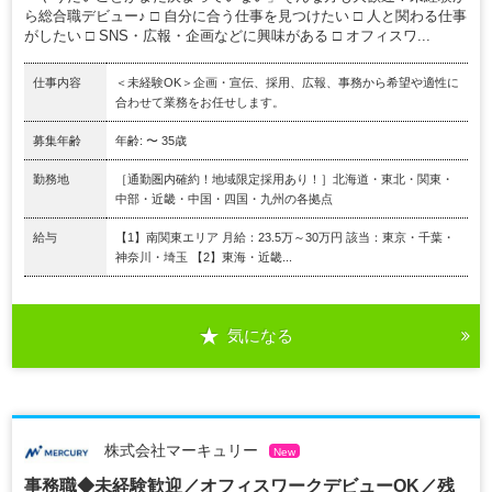
ら総合職デビュー♪ □ 自分に合う仕事を見つけたい □ 人と関わる仕事
がしたい □ SNS・広報・企画などに興味がある □ オフィスワ...
仕事内容
＜未経験OK＞企画・宣伝、採用、広報、事務から希望や適性に
合わせて業務をお任せします。
募集年齢
年齢: 〜 35歳
勤務地
［通勤圏内確約！地域限定採用あり！］北海道・東北・関東・
中部・近畿・中国・四国・九州の各拠点
給与
【1】南関東エリア 月給：23.5万～30万円 該当：東京・千葉・
神奈川・埼玉 【2】東海・近畿...
気になる
株式会社マーキュリー
New
事務職◆未経験歓迎／オフィスワークデビューOK／残