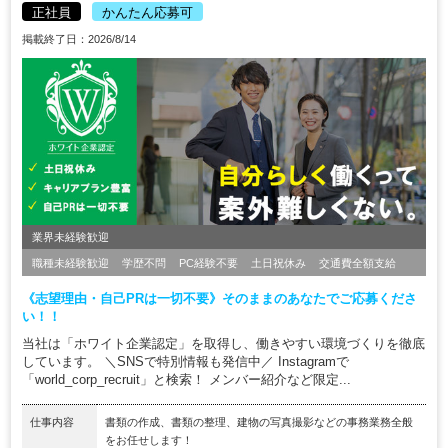
正社員
かんたん応募可
掲載終了日：2026/8/14
業界未経験歓迎
職種未経験歓迎
学歴不問
PC経験不要
土日祝休み
交通費全額支給
《志望理由・自己PRは一切不要》そのままのあなたでご応募くださ
い！！
当社は「ホワイト企業認定」を取得し、働きやすい環境づくりを徹底
しています。 ＼SNSで特別情報も発信中／ Instagramで
「world_corp_recruit」と検索！ メンバー紹介など限定...
仕事内容
書類の作成、書類の整理、建物の写真撮影などの事務業務全般
をお任せします！