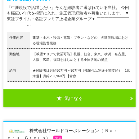
「生涯現役で活躍したい」そんな経験者に選ばれている当社。 今回
も幅広い年代を視野に入れ、施工管理経験者を募集いたします。 ▼
東証プライム・名証プレミア上場企業グループ▼ ￣￣￣￣￣￣￣￣
￣￣￣￣￣...
仕事内容
建築・土木・設備・電気・プラントなどの、各建設現場におけ
る現場監督業務
勤務地
【希望エリアで就業可能】札幌、仙台、東京、横浜、名古屋、
大阪、広島、福岡をはじめとする全国各地の拠点
給与
★経験者は月給50万円～90万円（残業代は別途全額支給） 【北
海道】月給252,960円 【青森・...
気になる
株式会社ワールドコーポレーション（ Ｎａｒ
ｅｒｕ Ｇｒｏｕｐ）
New