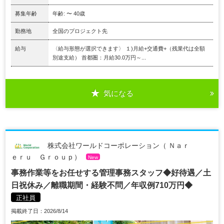
募集年齢
年齢: 〜 40歳
勤務地
全国のプロジェクト先
給与
〈給与形態が選択できます〉 １)月給+交通費+（残業代は全額
別途支給） 首都圏：月給30.0万円～...
気になる
株式会社ワールドコーポレーション（ Ｎａｒ
ｅｒｕ Ｇｒｏｕｐ）
New
事務作業等をお任せする管理事務スタッフ◆好待遇／土
日祝休み／離職期間・経験不問／年収例710万円◆
正社員
掲載終了日：2026/8/14