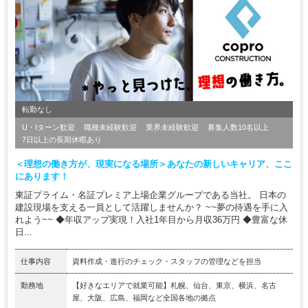
転勤なし
U・Iターン歓迎
職種未経験歓迎
業界未経験歓迎
募集人数10名以上
7日以上の長期休暇あり
＜理想の働き方が、現実になる場所＞あなたの新しいキャリア、ここ
にあります！
東証プライム・名証プレミア上場企業グループである当社。 日本の
建設現場を支える一員として活躍しませんか？ ~~夢の待遇を手に入
れよう~~ ◆年収アップ実現！入社1年目から月収36万円 ◆豊富な休
日...
仕事内容
資料作成・進行のチェック・スタッフの管理などを担当
勤務地
【好きなエリアで就業可能】札幌、仙台、東京、横浜、名古
屋、大阪、広島、福岡など全国各地の拠点