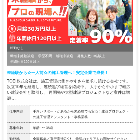
転勤なし
職種未経験歓迎
学歴不問
離職中歓迎
募集人数10名以上
年間休日120日以上
未経験から☆一人前☆の施工管理へ！安定企業で成長！
TOEI株式会社は、施工管理の働きやすさを追求し続ける会社です。
設立10年を経過し、連続黒字経営を継続中。 大手から中小まで幅広
い建設会社と取引し、 再開発や大型建設プロジェクトなど案件は増
加し...
仕事内容
手厚いサポートがあるから未経験でも安心！建設プロジェクト
の施工管理アシスタント・事務業務
募集年齢
年齢: 〜 38歳
勤務地
全国募集／直行直帰OK！ご希望のエリアをお聞かせください。