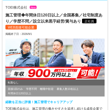
TOEI株式会社
New
施工管理◆年間休日120日以上／全国募集／社宅制度あ
り／学歴不問／設立以来黒字経営/賞与あり
正社員
WEB面接可能企業
掲載終了日：2026/9/1
転勤なし
面接1回のみ
学歴不問
離職中歓迎
募集人数10名以上
年間休日120日以上
経験を正当に評価！施工管理でキャリアアップ
TOEI株式会社は、施工管理の働きやすさを追求し続ける成長企業で