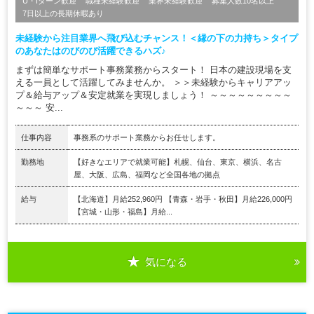
U・Iターン歓迎
職種未経験歓迎
業界未経験歓迎
募集人数10名以上
7日以上の長期休暇あり
未経験から注目業界へ飛び込むチャンス！＜縁の下の力持ち＞タイプ
のあなたはのびのび活躍できるハズ♪
まずは簡単なサポート事務業務からスタート！ 日本の建設現場を支
える一員として活躍してみませんか。 ＞＞未経験からキャリアアッ
プ＆給与アップ＆安定就業を実現しましょう！ ～～～～～～～～～
～～～ 安...
仕事内容
事務系のサポート業務からお任せします。
勤務地
【好きなエリアで就業可能】札幌、仙台、東京、横浜、名古
屋、大阪、広島、福岡など全国各地の拠点
給与
【北海道】月給252,960円 【青森・岩手・秋田】月給226,000円
【宮城・山形・福島】月給...
気になる