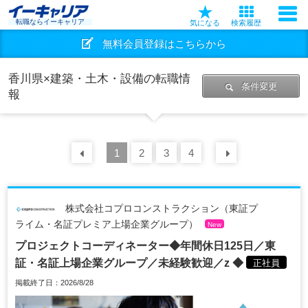
転職ならイーキャリア
気になる
検索履歴
無料会員登録はこちらから
香川県×建築・土木・設備の転職情
条件変更
報
前の
1
30
2
件
3
4
次の
30
件
株式会社コプロコンストラクション（東証プ
ライム・名証プレミア上場企業グループ）
New
プロジェクトコーディネーター◆年間休日125日／東
証・名証上場企業グループ／未経験歓迎／z ◆
正社員
掲載終了日：2026/8/28