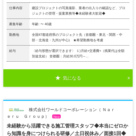
仕事内容
建設プロジェクトの写真撮影、業者の出入りの確認など、プロ
ジェクトの管理・提案業務等◆未経験者大歓迎◆
募集年齢
年齢: 〜 40歳
勤務地
全国47都道府県のプロジェクト先（首都圏・東北・関西・中
部・北海道・九州が中心) ★希望勤務地を考慮
給与
〈給与形態が選択できます〉 １)月給+交通費+（残業代は全額
別途支給） 首都圏：月給30.0万円～...
気になる
株式会社ワールドコーポレーション（ Ｎａｒ
ｅｒｕ Ｇｒｏｕｐ）
New
未経験から活躍できる施工管理スタッフ◆本当にゼロか
ら知識を身につけられる研修／土日祝休み／面接1回◆