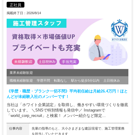
正社員
掲載終了日：2026/8/14
業界未経験歓迎
職種未経験歓迎
学歴不問
転勤なし
駅から徒歩5分以内
土日祝休み
《学歴・職歴・ブランク一切不問》平均初任給は月給26.4万円！ほと
んどが未経験入社のメンバーです！
当社は「ホワイト企業認定」を取得し、働きやすい環境づくりを徹底
しています。 ＼SNSで特別情報も発信中／ Instagramで
「world_corp_recruit」と検索！ メンバー紹介など限定...
仕事内容
先輩の指導のもと、大小さまざまな建設現場で、施工管理業務
を担当していただきます