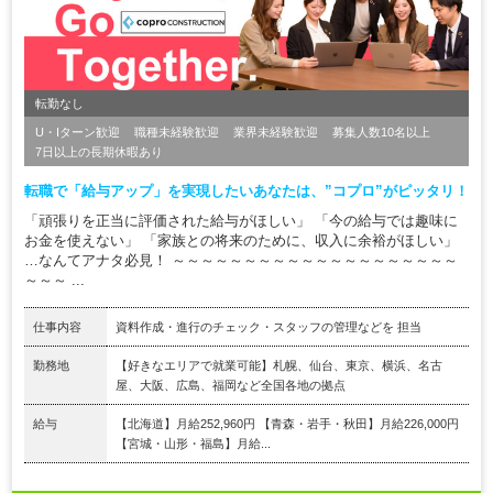
転勤なし
U・Iターン歓迎
職種未経験歓迎
業界未経験歓迎
募集人数10名以上
7日以上の長期休暇あり
転職で「給与アップ」を実現したいあなたは、”コプロ”がピッタリ！
「頑張りを正当に評価された給与がほしい」 「今の給与では趣味に
お金を使えない」 「家族との将来のために、収入に余裕がほしい」
…なんてアナタ必見！ ～～～～～～～～～～～～～～～～～～～～
～～～ ...
仕事内容
資料作成・進行のチェック・スタッフの管理などを 担当
勤務地
【好きなエリアで就業可能】札幌、仙台、東京、横浜、名古
屋、大阪、広島、福岡など全国各地の拠点
給与
【北海道】月給252,960円 【青森・岩手・秋田】月給226,000円
【宮城・山形・福島】月給...