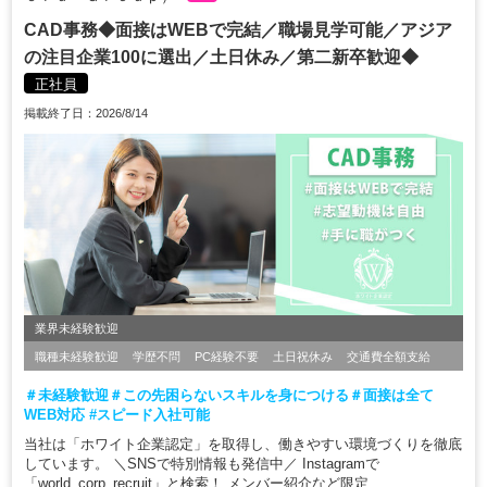
CAD事務◆面接はWEBで完結／職場見学可能／アジア
の注目企業100に選出／土日休み／第二新卒歓迎◆
正社員
掲載終了日：2026/8/14
業界未経験歓迎
職種未経験歓迎
学歴不問
PC経験不要
土日祝休み
交通費全額支給
＃未経験歓迎＃この先困らないスキルを身につける＃面接は全て
WEB対応 #スピード入社可能
当社は「ホワイト企業認定」を取得し、働きやすい環境づくりを徹底
しています。 ＼SNSで特別情報も発信中／ Instagramで
「world_corp_recruit」と検索！ メンバー紹介など限定...