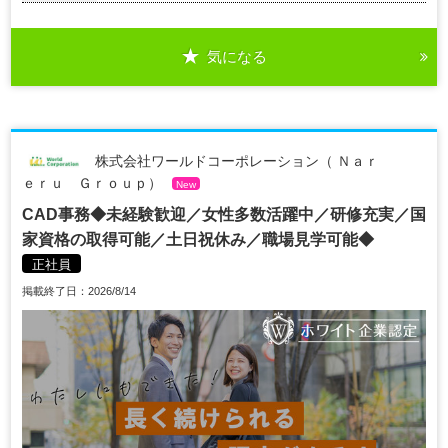
気になる
株式会社ワールドコーポレーション（ Ｎａｒ
ｅｒｕ Ｇｒｏｕｐ）
New
CAD事務◆未経験歓迎／女性多数活躍中／研修充実／国
家資格の取得可能／土日祝休み／職場見学可能◆
正社員
掲載終了日：2026/8/14