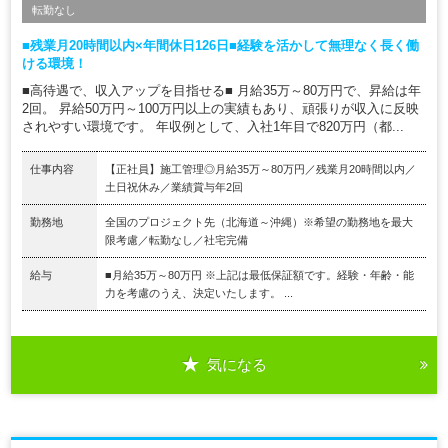
転勤なし
■残業月20時間以内×年間休日126日■経験を活かして無理なく長く働
ける環境！
■高待遇で、収入アップを目指せる■ 月給35万～80万円で、昇給は年
2回。 昇給50万円～100万円以上の実績もあり、頑張りが収入に反映
されやすい環境です。 年収例として、入社1年目で820万円（都...
仕事内容
【正社員】施工管理◎月給35万～80万円／残業月20時間以内／
土日祝休み／業績賞与年2回
勤務地
全国のプロジェクト先（北海道～沖縄）※希望の勤務地を最大
限考慮／転勤なし／社宅完備
給与
■月給35万～80万円 ※上記は最低保証額です。経験・年齢・能
力を考慮のうえ、決定いたします。 ...
気になる