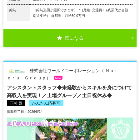
給与
〈給与形態が選択できます〉 １)月給+交通費+（残業代は全額
別途支給） 首都圏：月給30.0万円～...
気になる
株式会社ワールドコーポレーション（ Ｎａｒ
ｅｒｕ Ｇｒｏｕｐ）
New
アシスタントスタッフ◆未経験からスキルを身につけて
高収入を実現！／上場グループ／土日祝休み◆
正社員
かんたん応募可
掲載終了日：2026/8/14