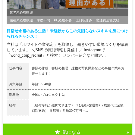
業界未経験歓迎
職種未経験歓迎
学歴不問
PC経験不要
土日祝休み
交通費全額支給
目指せ余裕のある生活！未経験からこの先困らないスキルを身につけ
られるチャンス！
当社は「ホワイト企業認定」を取得し、働きやすい環境づくりを徹底
しています。 ＼SNSで特別情報も発信中／ Instagramで
「world_corp_recruit」と検索！ メンバー紹介など限定...
仕事内容
書類の作成、書類の整理、建物の写真撮影などの事務作業をお
任せします！
募集年齢
年齢: 〜 40歳
勤務地
全国のプロジェクト先
給与
〈給与形態が選択できます〉 １)月給+交通費+（残業代は全額
別途支給） 首都圏：月給30.0万円～...
気になる