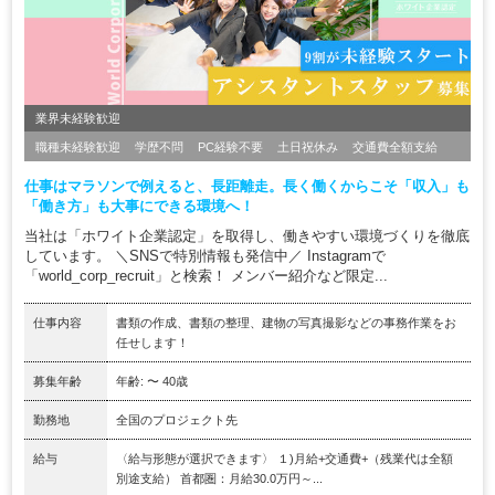
業界未経験歓迎
職種未経験歓迎
学歴不問
PC経験不要
土日祝休み
交通費全額支給
仕事はマラソンで例えると、長距離走。長く働くからこそ「収入」も
「働き方」も大事にできる環境へ！
当社は「ホワイト企業認定」を取得し、働きやすい環境づくりを徹底
しています。 ＼SNSで特別情報も発信中／ Instagramで
「world_corp_recruit」と検索！ メンバー紹介など限定...
仕事内容
書類の作成、書類の整理、建物の写真撮影などの事務作業をお
任せします！
募集年齢
年齢: 〜 40歳
勤務地
全国のプロジェクト先
給与
〈給与形態が選択できます〉 １)月給+交通費+（残業代は全額
別途支給） 首都圏：月給30.0万円～...