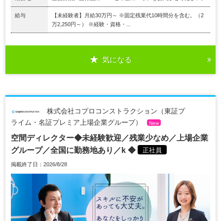
給与
【未経験者】月給30万円～ ※固定残業代10時間分を含む。（2
万2,250円～） ※経験・資格・...
気になる
株式会社コプロコンストラクション（東証プ
ライム・名証プレミア上場企業グループ）
New
空間ディレクター◆未経験歓迎／残業少なめ／上場企業
グループ／全国に勤務地あり／k ◆
正社員
掲載終了日：2026/8/28