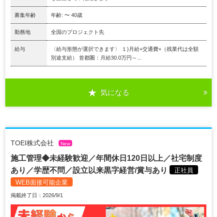
募集年齢
年齢: 〜 40歳
勤務地
全国のプロジェクト先
給与
〈給与形態が選択できます〉 １)月給+交通費+（残業代は全額
別途支給） 首都圏：月給30.0万円～...
気になる
TOEI株式会社
New
施工管理◆未経験歓迎／年間休日120日以上／社宅制度
あり／学歴不問／設立以来黒字経営/賞与あり
正社員
WEB面接可能企業
掲載終了日：2026/9/1