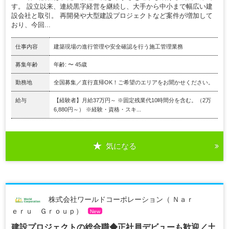
す。 設立以来、連続黒字経営を継続し、大手から中小まで幅広い建
設会社と取引。 再開発や大型建設プロジェクトなど案件が増加して
おり、今回...
仕事内容
建築現場の進行管理や安全確認を行う施工管理業務
募集年齢
年齢: 〜 45歳
勤務地
全国募集／直行直帰OK！ご希望のエリアをお聞かせください。
給与
【経験者】月給37万円～ ※固定残業代10時間分を含む。（2万
6,880円～） ※経験・資格・スキ...
気になる
株式会社ワールドコーポレーション（ Ｎａｒ
ｅｒｕ Ｇｒｏｕｐ）
New
建設プロジェクトの総合職◆正社員デビューも歓迎／土