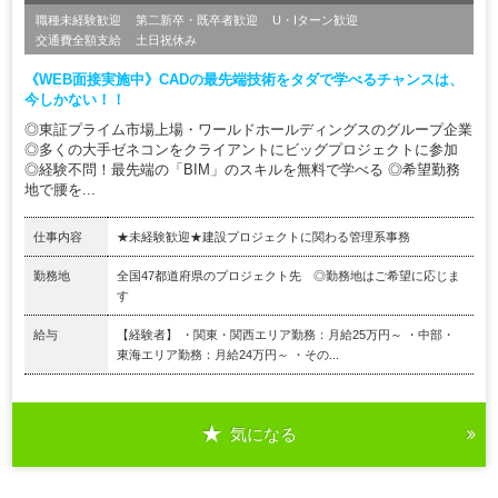
職種未経験歓迎
第二新卒・既卒者歓迎
U・Iターン歓迎
交通費全額支給
土日祝休み
《WEB面接実施中》CADの最先端技術をタダで学べるチャンスは、
今しかない！！
◎東証プライム市場上場・ワールドホールディングスのグループ企業
◎多くの大手ゼネコンをクライアントにビッグプロジェクトに参加
◎経験不問！最先端の「BIM」のスキルを無料で学べる ◎希望勤務
地で腰を...
仕事内容
★未経験歓迎★建設プロジェクトに関わる管理系事務
勤務地
全国47都道府県のプロジェクト先 ◎勤務地はご希望に応じま
す
給与
【経験者】 ・関東・関西エリア勤務：月給25万円～ ・中部・
東海エリア勤務：月給24万円～ ・その...
気になる