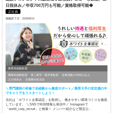
日祝休み／年収700万円も可能／資格取得可能◆
正社員
掲載終了日：2026/8/14
業界未経験歓迎
職種未経験歓迎
第二新卒・既卒者歓迎
従業員数が1000人以上
土日祝休み
交通費全額支給
＼専門講師の研修で未経験から徹底サポート／業界大手の安定感の中
でキャリアをリスタートしよう！
当社は「ホワイト企業認定」を取得し、働きやすい環境づくりを徹底
しています。 ＼SNSで特別情報も発信中／ Instagramで
「world_corp_recruit」と検索！ メンバー紹介など限定公...