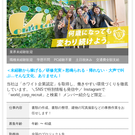
業界未経験歓迎
職種未経験歓迎
学歴不問
PC経験不要
土日祝休み
交通費全額支給
＜未経験から稼げる／研修充実＞怒鳴られる・帰れない・大声で叫
ぶ…そんな文化、ありません！
当社は「ホワイト企業認定」を取得し、働きやすい環境づくりを徹底
しています。 ＼SNSで特別情報も発信中／ Instagramで
「world_corp_recruit」と検索！ メンバー紹介など限定...
仕事内容
書類の作成、書類の整理、建物の写真撮影などの事務作業をお
任せします！
募集年齢
年齢: 〜 40歳
勤務地
全国のプロジェクト先