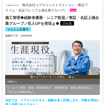
株式会社コプロコンストラクション（東証プ
ライム・名証プレミア上場企業グループ）
New
施工管理◆経験者優遇・シニア歓迎／東証・名証上場企
業グループ／収入UPを実現ｇ◆
正社員
かんたん応募可
掲載終了日：2026/8/28
転勤なし
U・Iターン歓迎
産休・育休実績あり
離職中歓迎
募集人数10名以上
7日以上の長期休暇あり
当社では、ベテランのスキル・経験を高く評価します。年齢を理由に
迷う必要はありません！