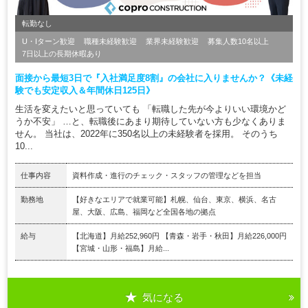
転勤なし
U・Iターン歓迎
職種未経験歓迎
業界未経験歓迎
募集人数10名以上
7日以上の長期休暇あり
面接から最短3日で『入社満足度8割』の会社に入りませんか？《未経
験でも安定収入＆年間休日125日》
生活を変えたいと思っていても 「転職した先が今よりいい環境かど
うか不安」 …と、転職後にあまり期待していない方も少なくありま
せん。 当社は、2022年に350名以上の未経験者を採用。 そのうち
10...
仕事内容
資料作成・進行のチェック・スタッフの管理などを担当
勤務地
【好きなエリアで就業可能】札幌、仙台、東京、横浜、名古
屋、大阪、広島、福岡など全国各地の拠点
給与
【北海道】月給252,960円 【青森・岩手・秋田】月給226,000円
【宮城・山形・福島】月給...
気になる