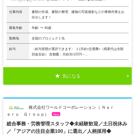
仕事内容
書類の作成、書類の整理、建物の写真撮影などの事務作業をお
任せします！
募集年齢
年齢: 〜 40歳
勤務地
全国のプロジェクト先
給与
〈給与形態が選択できます〉 １)月給+交通費+（残業代は全額
別途支給） 首都圏：月給30.0万円～...
気になる
株式会社ワールドコーポレーション（ Ｎａｒ
ｅｒｕ Ｇｒｏｕｐ）
New
総合事務・労務管理スタッフ◆未経験歓迎／土日祝休み
／「アジアの注目企業100」に選出／人柄採用◆