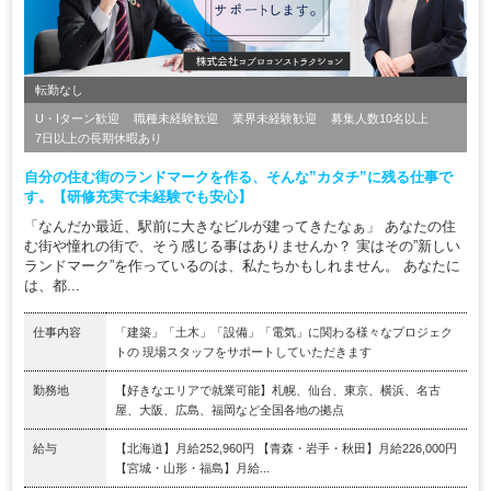
転勤なし
U・Iターン歓迎
職種未経験歓迎
業界未経験歓迎
募集人数10名以上
7日以上の長期休暇あり
自分の住む街のランドマークを作る、そんな”カタチ”に残る仕事で
す。【研修充実で未経験でも安心】
「なんだか最近、駅前に大きなビルが建ってきたなぁ」 あなたの住
む街や憧れの街で、そう感じる事はありませんか？ 実はその”新しい
ランドマーク”を作っているのは、私たちかもしれません。 あなたに
は、都...
仕事内容
「建築」「土木」「設備」「電気」に関わる様々なプロジェク
トの 現場スタッフをサポートしていただきます
勤務地
【好きなエリアで就業可能】札幌、仙台、東京、横浜、名古
屋、大阪、広島、福岡など全国各地の拠点
給与
【北海道】月給252,960円 【青森・岩手・秋田】月給226,000円
【宮城・山形・福島】月給...