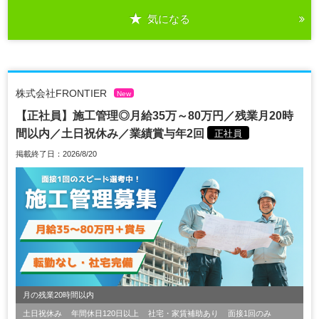
気になる
株式会社FRONTIER
New
【正社員】施工管理◎月給35万～80万円／残業月20時
間以内／土日祝休み／業績賞与年2回
正社員
掲載終了日：2026/8/20
月の残業20時間以内
土日祝休み
年間休日120日以上
社宅・家賃補助あり
面接1回のみ