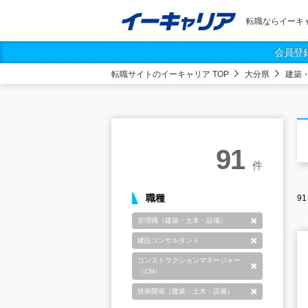
転職ならイーキ
会員登
転職サイトのイーキャリア TOP
大分県
建築
91
件
職種
91
管理職（建築・土木・設備）
削除
建設コンサルタント
削除
コンストラクションマネージャー
削除
（CM）
技術開発（建築・土木・設備）
削除