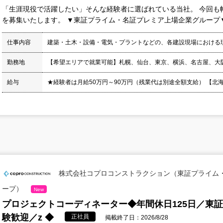
「生涯現役で活躍したい」そんな経験者に選ばれている当社。 今回も
を募集いたします。 ▼東証プライム・名証プレミア上場企業グループ▼ 
仕事内容
建築・土木・設備・電気・プラントなどの、各建設現場における
勤務地
【希望エリアで就業可能】札幌、仙台、東京、横浜、名古屋、大
給与
★経験者は月給50万円～90万円（残業代は別途全額支給） 【北海道】月
株式会社コプロコンストラクション（東証プライム
ープ）
New
プロジェクトコーディネーター◆年間休日125日／東
験歓迎／z ◆
正社員
掲載終了日：2026/8/28