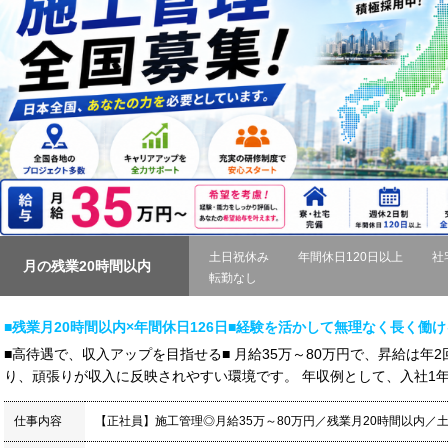
土日祝休み
年間休日120日以上
社
月の残業20時間以内
転勤なし
■残業月20時間以内×年間休日126日■経験を活かして無理なく長く働
■高待遇で、収入アップを目指せる■ 月給35万～80万円で、昇給は年2
り、頑張りが収入に反映されやすい環境です。 年収例として、入社1年目で
仕事内容
【正社員】施工管理◎月給35万～80万円／残業月20時間以内／