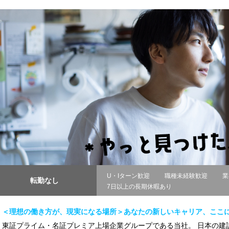
U・Iターン歓迎
職種未経験歓迎
業
転勤なし
7日以上の長期休暇あり
＜理想の働き方が、現実になる場所＞あなたの新しいキャリア、ここ
東証プライム・名証プレミア上場企業グループである当社。 日本の建