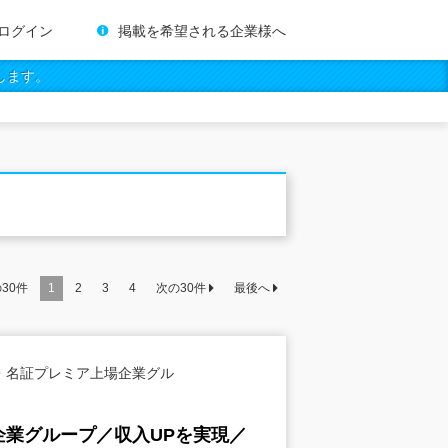
ログイン
掲載を希望される企業様へ
します。
の
30
件
1
2
3
4
次の
30
件
最後へ
・名証プレミア上場企業グル
業グループ／収入UPを実現／