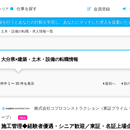
仕事を探す
会員登録
ャリア
録を行うとあなたの行動を学習し、あなたにマッチした求人を提案いた
・土木・設備の転職・求人情報一覧
大分県×建築・土木・設備の転職情報
件中
1 〜 30
件を表示
最初へ
前
株式会社コプロコンストラクション（東証プライム
ープ）
New
施工管理◆経験者優遇・シニア歓迎／東証・名証上場企