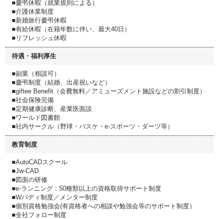
■慶弔休暇（就業規則による）
■介護休業制度
■新婚旅行慶弔休暇
■有給休暇（在籍年数に伴い、最大40日）
■リフレッシュ休暇
待遇・福利厚生
■副業（相談可）
■慶弔制度（結婚、出産祝いなど）
■giftee Benefit（会費無料／アミューズメント施設などの割引制度）
■社会保険完備
■定期健康診断、産業医面談
■ワールド図書館
■社内サークル（野球・バスケ・e-スポーツ・ダーツ等）
教育制度
■AutoCADスクール
■Jw‐CAD
■図面の研修
■e-ランニング：50種類以上の資格取得サポート制度
■Wバディ制度／メンター制度
■個別資格勉強会(有資格者への相談や勉強会等のサポート制度）
■全社フォロー制度