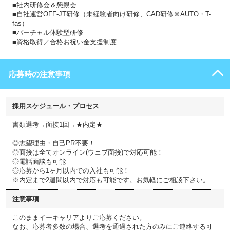
■社内研修会＆懇親会
■自社運営OFF-JT研修（未経験者向け研修、CAD研修※AUTO・T-
fas）
■バーチャル体験型研修
■資格取得／合格お祝い金支援制度
応募時の注意事項
採用スケジュール・プロセス
書類選考→面接1回→★内定★
◎志望理由・自己PR不要！
◎面接は全てオンライン(ウェブ面接)で対応可能！
◎電話面談も可能
◎応募から1ヶ月以内での入社も可能！
※内定まで2週間以内で対応も可能です。お気軽にご相談下さい。
注意事項
このままイーキャリアよりご応募ください。
なお、応募者多数の場合、選考を通過された方のみにご連絡する可