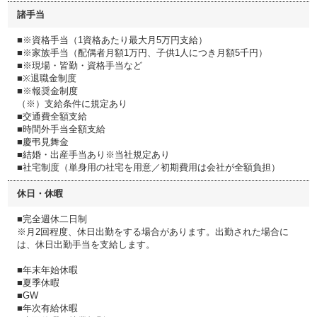
諸手当
■※資格手当（1資格あたり最大月5万円支給）
■※家族手当（配偶者月額1万円、子供1人につき月額5千円）
■※現場・皆勤・資格手当など
■※退職金制度
■※報奨金制度
（※）支給条件に規定あり
■交通費全額支給
■時間外手当全額支給
■慶弔見舞金
■結婚・出産手当あり※当社規定あり
■社宅制度（単身用の社宅を用意／初期費用は会社が全額負担）
休日・休暇
■完全週休二日制
※月2回程度、休日出勤をする場合があります。出勤された場合に
は、休日出勤手当を支給します。
■年末年始休暇
■夏季休暇
■GW
■年次有給休暇