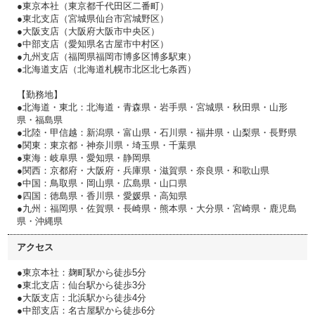
●東京本社（東京都千代田区二番町）
●東北支店（宮城県仙台市宮城野区）
●大阪支店（大阪府大阪市中央区）
●中部支店（愛知県名古屋市中村区）
●九州支店（福岡県福岡市博多区博多駅東）
●北海道支店（北海道札幌市北区北七条西）
【勤務地】
●北海道・東北：北海道・青森県・岩手県・宮城県・秋田県・山形
県・福島県
●北陸・甲信越：新潟県・富山県・石川県・福井県・山梨県・長野県
●関東：東京都・神奈川県・埼玉県・千葉県
●東海：岐阜県・愛知県・静岡県
●関西：京都府・大阪府・兵庫県・滋賀県・奈良県・和歌山県
●中国：鳥取県・岡山県・広島県・山口県
●四国：徳島県・香川県・愛媛県・高知県
●九州：福岡県・佐賀県・長崎県・熊本県・大分県・宮崎県・鹿児島
県・沖縄県
アクセス
●東京本社：麹町駅から徒歩5分
●東北支店：仙台駅から徒歩3分
●大阪支店：北浜駅から徒歩4分
●中部支店：名古屋駅から徒歩6分