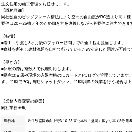
注文住宅の施工管理をお任せします。
【職務詳細】
同社独自のビッグフレーム構法により空間の自由度がRC造より高く様
案件は20～25棟／年のため働き方を改善しながら各案件に注力できま
【特徴】
■着工～引渡し3ヶ月後のフォロー訪問までの全工程を担当します。
■森林を所有し建材流通を自社で行っているため安定した調達が可能で
【働き方】
■休暇の際は複数人で代理対応します。
■勤怠は支店や現場の入退室時のICカードとPCログで管理しています
す。21時でPCは自動シャットダウン、21時以降の残業を行う場合は
【業務内容変更の範囲】
同社業務全般
勤務地
岩手県盛岡市向中野3-10-23 東北本線「盛岡」駅より車で8分 