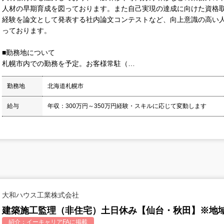
人材の早期育成を図っております。また自己実現の達成に向けた資格
経験を論文として発表する社内論文コンテストなど、向上意識の高い
っております。
■勤務地について
札幌市内での勤務を予定。お客様常駐（…
勤務地
北海道札幌市
給与
年収：300万円～350万円経験・スキルに応じて変動します
大和ハウス工業株式会社
建築施工監理（非住宅）土日休み【仙台・秋田】※地
紹介：
イーキャリアFA
に掲載