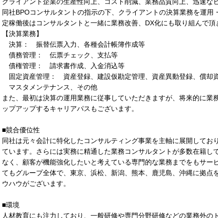
クライアント企業の生産性向上、コスト削減、業務品質向上、迅速な
同社BPOコンサルタントの指示の下、クライアントの決算業務を運用
定稼働後はコンサルタントと一緒に業務改善、DX化にも取り組んで頂
【決算業務】
決算： 振替伝票入力、各種会計帳簿作成等
債務管理： 伝票チェック、支払等
債権管理： 請求書作成、入金消込等
固定資産管理： 資産登録、建設仮勘定管理、資産異動登録、償却
マスタメンテナンス、その他
また、最初は決算の運用業務に従事していただきますが、将来的に業
ップアップするキャリアパスもございます。
■競合優位性
同社は元々会計に特化したコンサルティング事業を主軸に展開しており
ています。さらには実務に精通した業務コンサルタントが多数在籍し
なく、顧客が機能強化したいと考えている専門的な業務までをもサービ
てもグループ全体で、東京、浜松、新潟、熊本、鹿児島、沖縄に拠点
ウハウがございます。
■環境
人材教育にも注力しており、一般研修や専門分野研修などの業務外のト