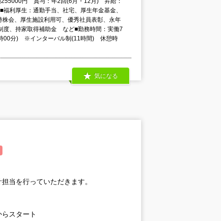
255000円 賞与：年2回(6月・12月) 昇給：
)■福利厚生：通勤手当、社宅、厚生年金基金、
持株会、厚生施設利用可、優秀社員表彰、永年
制度、持家取得補助金 など■勤務時間：実働7
時00分) ※インターバル制(11時間) 休憩時
気になる
計担当を行っていただきます。
からスタート