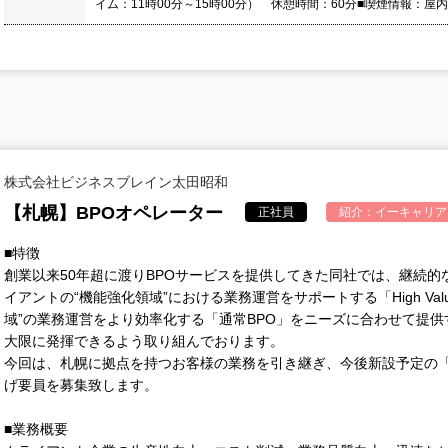
イム：11時00分～15時00分） 休憩時間：60分■喫煙情報：屋
株式会社ビジネスブレイン太田昭和
【札幌】BPOオペレーター
正社員
紹介：
イーキャリア
■特徴
創業以来50年超に渡りBPOサービスを提供してきた同社では、継続
イアントの“機能強化領域”における業務運営をサポートする「High Val
域”の業務運営をより効率化する「通常BPO」をニーズに合わせて提供
大限に発揮できるよう取り組んでおります。
今回は、札幌に拠点を持つお客様の業務を引き継ぎ、今後新設予定の「
げ要員を募集致します。
■業務概要