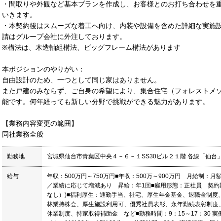
・間取りや外観など基本プランを作成し、お客様とのお打ち合わせを
いきます。
・本契約後はスムーズな着工へ向け、内装や設備を含めた詳細な実施
請はグループ会社に外注しております。
※構法は、木造軸組構法、ビッグフレーム構法があります
本ポジションのやりがい：
自由設計のため、一つとして同じ家はありません。
また戸建のみならず、ご自身の希望により、集合住宅（フォレストメ
能です。何年経っても新しい分野で挑戦ができる魅力があります。
【業務内容変更の範囲】
同社業務全般
勤務地
宮城県仙台市青葉区中央４－６－１SS30ビル２１階 各線「仙台」
給与
年収：500万円～750万円■年収：500万～900万円 月給制：月額
／業績に応じて増減あり 昇給：年1回■雇用形態：正社員 契約
なし）)■福利厚生：通勤手当、社宅、厚生年金基金、退職金制度
林業持株会、厚生施設利用可、優秀社員表彰、永年勤続表彰制度
休業制度、持家取得補助金 など■勤務時間：9：15～17：30 