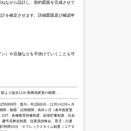
重ねながら設計し、契約図面を完成させて
設計を確定させます。詳細図面及び確認申
ゾン）や店舗などを手掛けていくことも可
駅より徒歩11分 勤務地変更の範囲:…
255000円 賞与：年2回(6月・12月)※計6ヶ月
期間：無期 試用期間：有(6ヶ月（条件面変更
、OJT、各種教育研修制度、財形貯蓄制度、住友
、慶弔見舞金制度、従業員持株会、育児・介護
実働7時間15分 ※フレックスタイム制度（コアタ