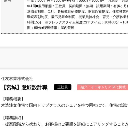
給与
年収：500万円～750万円■年収：500万～900万円 月給制：月額
年1回■雇用形態：正社員 契約期間：無期 試用期間：有(6ヶ月
退職金制度、OJT、各種教育研修制度、財形貯蓄制度、住友林業
勤続表彰制度、慶弔見舞金制度、従業員持株会、育児・介護休業
時間15分 ※フレックスタイム制度(コアタイム：10時00分～16
間：60分■喫煙情報：屋内禁煙
住友林業株式会社
【宮城】意匠設計職
正社員
紹介：
イーキャリアFA
に掲載
【職務概要】
木造注文住宅で国内トップクラスのシェアを持つ同社にて、住宅の設
【職務詳細】
・提案段階から携わり、お客様のご要望を詳細にヒアリングすること