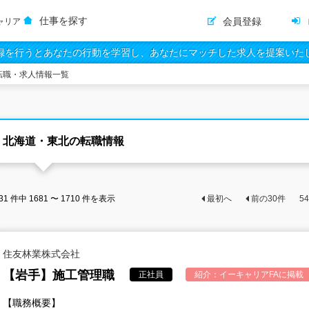
仕事を探す
会員登録
ャリア
録を行うとあなたの行動を学習し、あなたにマッチした求人を提案いた
転職・求人情報一覧
北海道・東北の転職情報
31
件中
1681 〜 1710
件を表示
最初へ
前の
30
件
54
住友林業株式会社
【岩手】施工管理職
正社員
紹介：
イーキャリアFA
に掲載
【職務概要】