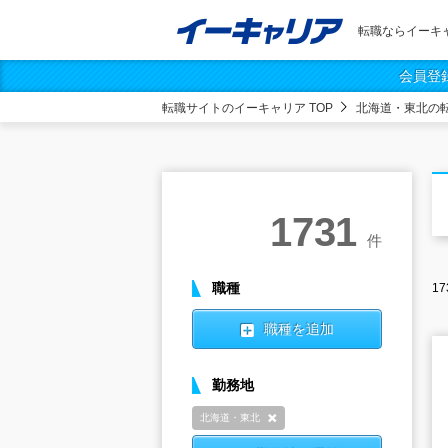
転職ならイーキ
会員登
転職サイトのイーキャリア TOP
北海道・東北の
1731
件
職種
17
職種を追加
勤務地
北海道・東北
削除