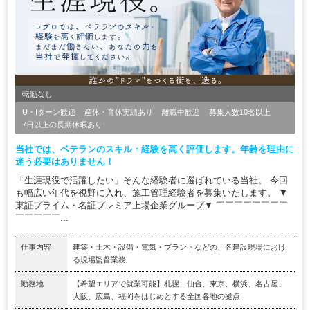
転勤なし
U・Iターン歓迎
産休・育休実績あり
離職中歓迎
募集人数10名以上
7日以上の長期休暇あり
当社では、ベテランのスキル・経験を高く評価します。年齢を理由に
迷う必要はありません！
「生涯現役で活躍したい」そんな経験者に選ばれている当社。 今回
も幅広い年代を視野に入れ、施工管理経験者を募集いたします。 ▼
東証プライム・名証プレミア上場企業グループ▼ ￣￣￣￣￣￣￣￣
￣￣￣￣￣...
仕事内容
建築・土木・設備・電気・プラントなどの、各建設現場におけ
る現場監督業務
勤務地
【希望エリアで就業可能】札幌、仙台、東京、横浜、名古屋、
大阪、広島、福岡をはじめとする全国各地の拠点