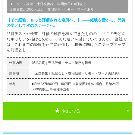
U・Iターン歓迎
土日祝休み
年間休日120日以上
従業員数が1000人以上
在宅勤務・リモートワークあり
【その経験、もっと評価される場所へ。】 ――経験を活かし、品質
の要として次のステージへ。
品質テストや検査、評価の経験を積んできたものの、 「この先どん
なキャリアを描けるのか」 そんな迷いを感じていませんか。 当社で
は、これまでの経験を正当に評価し、 将来に向けたステップアップ
を前提とし...
仕事内容
製品品質を守る評価・テスト業務を担当
勤務地
【全国募集】転勤なし・在宅勤務・リモートワーク実績あり
給与
■月給22万5000円～50万円 ※首都圏勤務の場合、月給24万
5000円以上 ※各種手当有 ...
気になる