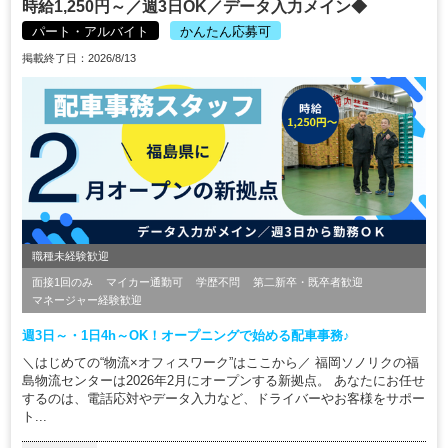
時給1,250円～／週3日OK／データ入力メイン◆
パート・アルバイト
かんたん応募可
掲載終了日：2026/8/13
職種未経験歓迎
面接1回のみ
マイカー通勤可
学歴不問
第二新卒・既卒者歓迎
マネージャー経験歓迎
週3日～・1日4h～OK！オープニングで始める配車事務♪
＼はじめての“物流×オフィスワーク”はここから／ 福岡ソノリクの福
島物流センターは2026年2月にオープンする新拠点。 あなたにお任せ
するのは、電話応対やデータ入力など、ドライバーやお客様をサポー
ト...