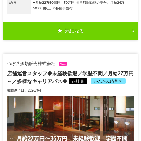
給与
■月給22万5000円～50万円 ※首都圏勤務の場合、月給24万
5000円以上 ※各種手当有 ...
気になる
つぼ八酒類販売株式会社
New
店舗運営スタッフ◆未経験歓迎／学歴不問／月給27万円
～／多様なキャリアパス◆
正社員
かんたん応募可
掲載終了日：2026/9/4