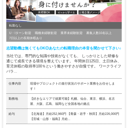
転勤なし
U・Iターン歓迎
職種未経験歓迎
業界未経験歓迎
募集人数10名以上
7日以上の長期休暇あり
志望動機は無くてもOK◎あなたの転職理由の本音を聞かせて下さい♪
当社では、専門的な知識や技術がなくても、 しっかりとした研修を
通じて成長できる環境を整えています。 年間休日125日、土日休み、
育児休暇の取得率100％という働きやすさが自慢です。 ワークライフ
バラ...
仕事内容
現場やプロジェクトの進行状況のサポート業務をお任せしま
す！
勤務地
【好きなエリアで就業可能】札幌、仙台、東京、横浜、名古
屋、大阪、広島、福岡など全国各地の拠点
給与
【北海道】月給252,960円 【青森・岩手・秋田】月給226,000円
【宮城・山形・福島】月給...