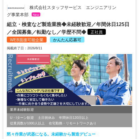
株式会社スタッフサービス エンジニアリン
グ事業本部
New
組立・検査など製造業務◆未経験歓迎／年間休日125日
／全国募集／転勤なし／学歴不問◆
正社員
WEB面接可能企業
かんたん応募可
掲載終了日：2026/8/11
業界未経験歓迎
U・Iターン歓迎
土日祝休み
年間休日120日以上
従業員数が1000人以上
在宅勤務・リモートワークあり
黙々作業が武器になる。未経験から製造デビュー