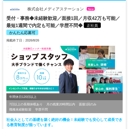
株式会社メディアステーション
New
受付・事務◆未経験歓迎／面接1回／月収42万も可能／
最短1週間で内定も可能／学歴不問◆
正社員
かんたん応募可
掲載終了日：2026/8/26
年間休日120日以上
7日以上の長期休暇あり
月の残業20時間以内
面接1回のみ
職種未経験歓迎
学歴不問
社会人としての基礎を築く絶好の機会！未経験でも安心して成長でき
る教育制度が揃っています。