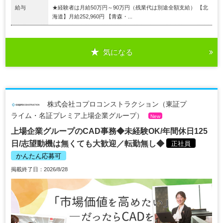
給与
★経験者は月給50万円～90万円（残業代は別途全額支給） 【北
海道】月給252,960円 【青森・...
気になる
株式会社コプロコンストラクション（東証プ
ライム・名証プレミア上場企業グループ）
New
上場企業グループのCAD事務◆未経験OK/年間休日125
日/志望動機は無くても大歓迎／転勤無し◆
正社員
かんたん応募可
掲載終了日：2026/8/28