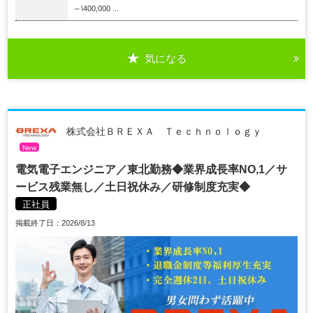
～\400,000 ...
気になる
株式会社ＢＲＥＸＡ Ｔｅｃｈｎｏｌｏｇｙ
New
電気電子エンジニア／東北勤務◆業界成長率NO,1／サ
ービス残業無し／土日祝休み／研修制度充実◆
正社員
掲載終了日：2026/8/13