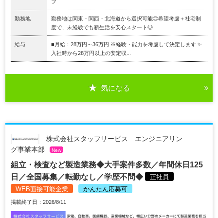
フ
勤務地
勤務地は関東・関西・北海道から選択可能◎希望考慮＋社宅制
度で、未経験でも新生活を安心スタート◎
給与
■月給：28万円～36万円 ※経験・能力を考慮して決定します ✨
入社時から28万円以上の安定収...
気になる
株式会社スタッフサービス エンジニアリン
グ事業本部
New
組立・検査など製造業務◆大手案件多数／年間休日125
日／全国募集／転勤なし／学歴不問◆
正社員
WEB面接可能企業
かんたん応募可
掲載終了日：2026/8/11