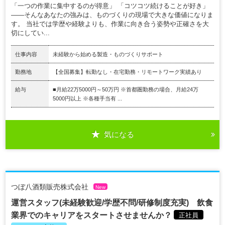
「一つの作業に集中するのが得意」 「コツコツ続けることが好き」
――そんなあなたの強みは、ものづくりの現場で大きな価値になりま
す。 当社では学歴や経験よりも、作業に向き合う姿勢や正確さを大
切にしてい...
仕事内容
未経験から始める製造・ものづくりサポート
勤務地
【全国募集】転勤なし・在宅勤務・リモートワーク実績あり
給与
■月給22万5000円～50万円 ※首都圏勤務の場合、月給24万
5000円以上 ※各種手当有 ...
気になる
つぼ八酒類販売株式会社
New
運営スタッフ(未経験歓迎/学歴不問/研修制度充実) 飲食
業界でのキャリアをスタートさせませんか？
正社員