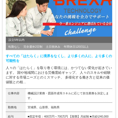
設立5年以内
転勤なし
完全週休2日制
土日祝休み
年間休日120日以上
すべての「はたらく」に境界をなくし、より多くの人に、より多くの
可能性を
人々の「はたらく」を取り巻く環境には、かつてない変化が起きてい
ます。 国や地域間における労働需給ギャップ、 人々のスキルや経験
に対する市場ニーズとのミスマッチ、 多様化する働き方と従来の価
値観との相...
仕事内容
機械設計業務・図面作成等スキルに応じて担当業務を決定しま
す。
勤務地
宮城県、山形県、福島県
給与
■想定年収：400万円～700万円 【形態】月給制 ■月給\240,000