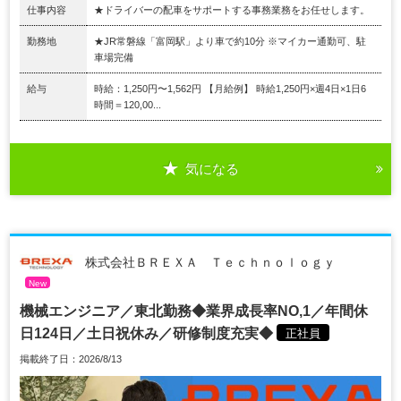
仕事内容
★ドライバーの配車をサポートする事務業務をお任せします。
勤務地
★JR常磐線「富岡駅」より車で約10分 ※マイカー通勤可、駐
車場完備
給与
時給：1,250円〜1,562円 【月給例】 時給1,250円×週4日×1日6
時間＝120,00...
気になる
株式会社ＢＲＥＸＡ Ｔｅｃｈｎｏｌｏｇｙ
New
機械エンジニア／東北勤務◆業界成長率NO,1／年間休
日124日／土日祝休み／研修制度充実◆
正社員
掲載終了日：2026/8/13