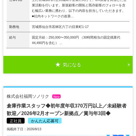
業活動を行います。新規顧客の開拓と既存顧客のフォローを含
む幅広い業務に携わり、以下の内容を担当していただきます。
■社内ネットワークの改善...
勤務地
宮城県仙台市若林区六丁の目東町1-17
給与
固定月給：250,000〜350,000円 （30時間相当の固定残業代
44,490円を含む） ...
気になる
株式会社福岡ソノリク
New
倉庫作業スタッフ◆初年度年収370万円以上／未経験者
歓迎／2026年2月オープン新拠点／賞与年3回◆
正社員
かんたん応募可
掲載終了日：2026/8/13