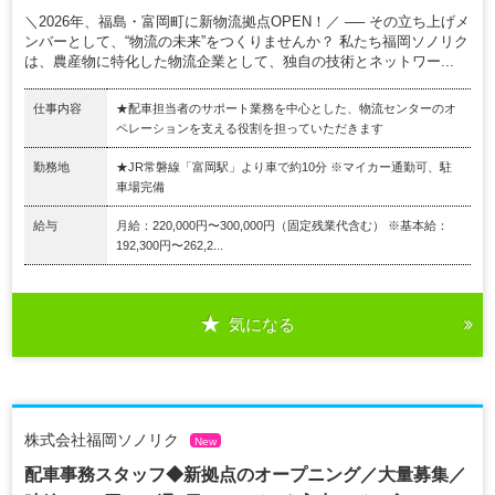
＼2026年、福島・富岡町に新物流拠点OPEN！／ ── その立ち上げメ
ンバーとして、“物流の未来”をつくりませんか？ 私たち福岡ソノリク
は、農産物に特化した物流企業として、独自の技術とネットワー...
仕事内容
★配車担当者のサポート業務を中心とした、物流センターのオ
ペレーションを支える役割を担っていただきます
勤務地
★JR常磐線「富岡駅」より車で約10分 ※マイカー通勤可、駐
車場完備
給与
月給：220,000円〜300,000円（固定残業代含む） ※基本給：
192,300円〜262,2...
気になる
株式会社福岡ソノリク
New
配車事務スタッフ◆新拠点のオープニング／大量募集／