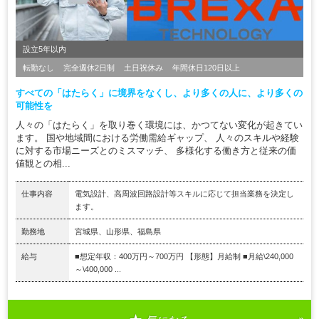
設立5年以内
転勤なし
完全週休2日制
土日祝休み
年間休日120日以上
すべての「はたらく」に境界をなくし、より多くの人に、より多くの
可能性を
人々の「はたらく」を取り巻く環境には、かつてない変化が起きてい
ます。 国や地域間における労働需給ギャップ、 人々のスキルや経験
に対する市場ニーズとのミスマッチ、 多様化する働き方と従来の価
値観との相...
仕事内容
電気設計、高周波回路設計等スキルに応じて担当業務を決定し
ます。
勤務地
宮城県、山形県、福島県
給与
■想定年収：400万円～700万円 【形態】月給制 ■月給\240,000
～\400,000 ...