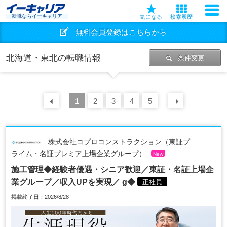
転職ならイーキャリア
気になる
検索履歴
無料会員登録はこちらから
北海道・東北の転職情報
条件変更
前の
1
30
2
件
3
4
5
次の
30
株式会社コプロコンストラクション（東証プ
ライム・名証プレミア上場企業グループ）
New
施工管理◆経験者優遇・シニア歓迎／東証・名証上場企
業グループ／収入UPを実現／ g◆
正社員
掲載終了日：2026/8/28