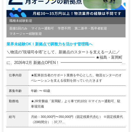
職種未経験歓迎
面接1回のみ
マイカー通勤可
学歴不問
第二新卒・既卒者歓迎
マネージャー経験歓迎
業界未経験OK！新拠点で調整力を活かす管理職へ
＼物流の“現場司令塔”として、新拠点のスタートを支える一人に／
━━━━━━━━━━━━━━━━━━━━━━━ ★福島・富岡町
に、2026年2月 新拠点OPEN！ ━━━━━━━━━━━━━━━━...
仕事内容
★配車担当者のサポート業務を中心とした、物流センターのオ
ペレーションを支える役割を担っていただきます
募集年齢
年齢: 〜 60歳
勤務地
★JR常磐線「富岡駅」より車で約10分 ※マイカー通勤可、駐
車場完備
給与
月給：300,000円〜350,000円（固定残業代含む） ※固定残業代
（20時間分）：37,77...