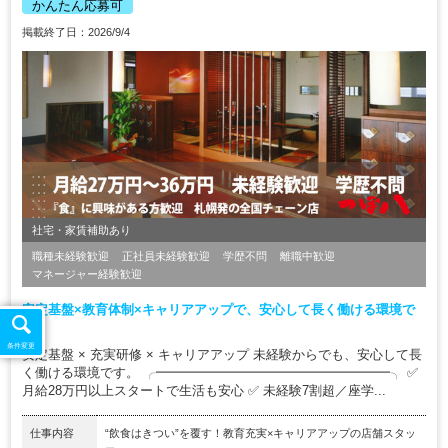
かんたん応募可
掲載終了日：2026/9/4
社宅・家賃補助あり
職種未経験歓迎
正社員未経験歓迎
学歴不問
離職中歓迎
マネージャー経験歓迎
安定基盤×教育体制×キャリアアップで、安心して長く働ける環境で
す。
条件変更
安定基盤 × 充実研修 × キャリアアップ 未経験からでも、安心して長
く働ける環境です。 ╭━━━━━━━━━━━━━━━━━━╮ ✅
月給28万円以上スタートで生活も安心 ✅ 未経験7割超／座学...
仕事内容
“飲食はきつい”を覆す！教育充実×キャリアアップの店舗スタッ