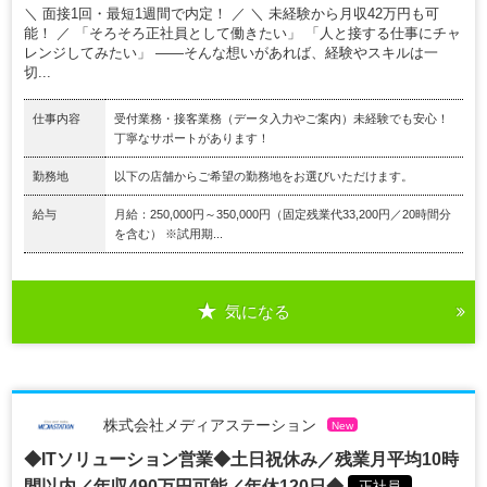
＼ 面接1回・最短1週間で内定！ ／ ＼ 未経験から月収42万円も可
能！ ／ 「そろそろ正社員として働きたい」 「人と接する仕事にチャ
レンジしてみたい」 ――そんな想いがあれば、経験やスキルは一
切...
仕事内容
受付業務・接客業務（データ入力やご案内）未経験でも安心！
丁寧なサポートがあります！
勤務地
以下の店舗からご希望の勤務地をお選びいただけます。
給与
月給：250,000円～350,000円（固定残業代33,200円／20時間分
を含む） ※試用期...
気になる
株式会社メディアステーション
New
◆ITソリューション営業◆土日祝休み／残業月平均10時
間以内／年収490万円可能／年休120日◆
正社員