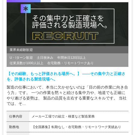
業界未経験歓迎
U・Iターン歓迎
土日祝休み
年間休日120日以上
従業員数が1000人以上
在宅勤務・リモートワークあり
【その経験、もっと評価される場所へ。】 ――その集中力と正確さ
を、評価される製造現場へ。
製造の仕事において、本当に欠かせないのは「目の前の作業に向き合
う力」です。 一つの作業を黙々と続ける集中力や、地道でも正確に
やり遂げる姿勢は、 製品の品質を左右する重要なスキルです。 当社
では、そ...
仕事内容
メーカー工場での組立・検査など製造業務
勤務地
【全国募集】転勤なし・在宅勤務・リモートワーク実績あり