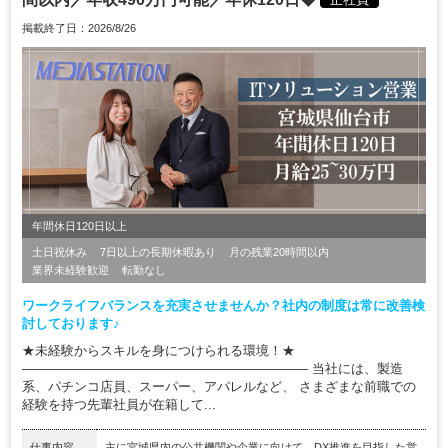
掲載終了日：2026/8/26
年間休日120日以上
土日祝休み
7日以上の長期休暇あり
月の残業20時間以内
業界未経験歓迎
転勤なし
ワークライフバランスを充実させませんか？社内の制度は常に改善検
討しております♪
★未経験からスキルを身につけられる環境！★
―――――――――――――――――――――― 当社には、製造
系、パチンコ店員、スーパー、アパレルなど、 さまざまな前職での
経験を持つ先輩社員が在籍して...
仕事内容
主に宮城県内の公共機関や企業に向けて、DX推進を目指した営