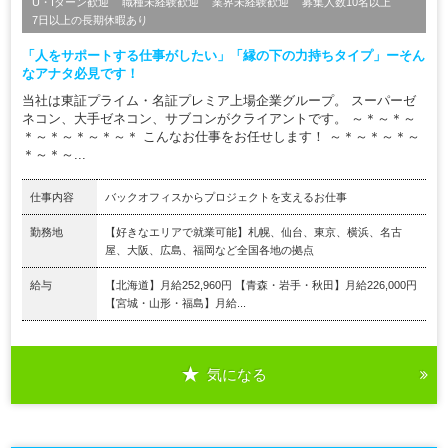
U・Iターン歓迎
職種未経験歓迎
業界未経験歓迎
募集人数10名以上
7日以上の長期休暇あり
「人をサポートする仕事がしたい」「縁の下の力持ちタイプ」ーそん
なアナタ必見です！
当社は東証プライム・名証プレミア上場企業グループ。 スーパーゼ
ネコン、大手ゼネコン、サブコンがクライアントです。 ～＊～＊～
＊～＊～＊～＊～＊ こんなお仕事をお任せします！ ～＊～＊～＊～
＊～＊～...
仕事内容
バックオフィスからプロジェクトを支えるお仕事
勤務地
【好きなエリアで就業可能】札幌、仙台、東京、横浜、名古
屋、大阪、広島、福岡など全国各地の拠点
給与
【北海道】月給252,960円 【青森・岩手・秋田】月給226,000円
【宮城・山形・福島】月給...
気になる