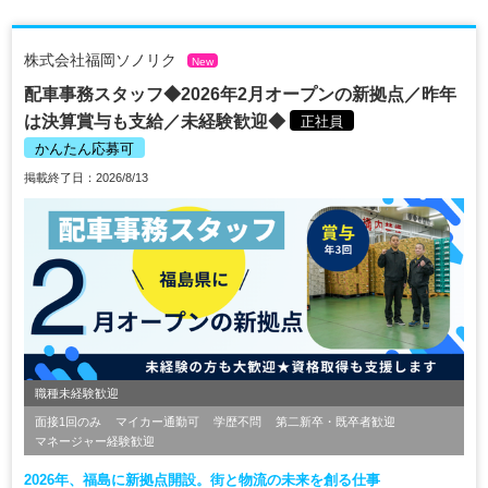
株式会社福岡ソノリク
New
配車事務スタッフ◆2026年2月オープンの新拠点／昨年
は決算賞与も支給／未経験歓迎◆
正社員
かんたん応募可
掲載終了日：2026/8/13
職種未経験歓迎
面接1回のみ
マイカー通勤可
学歴不問
第二新卒・既卒者歓迎
マネージャー経験歓迎
2026年、福島に新拠点開設。街と物流の未来を創る仕事