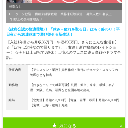
転勤なし
U・Iターン歓迎
職種未経験歓迎
業界未経験歓迎
募集人数10名以上
7日以上の長期休暇あり
《政府公認の快適環境♪》「休み＝疲れを取る日」はもう終わり！平
日夜から10連休まで遊び倒せる新生活！
【入社1年目から月収36万円・年収450万円、さらにこんな生活も】
☆「17時…定時なので帰ります♪」→友達と新作映画のレイトショ
ー！ ☆今月は土日祝で3連休！→憧れのフェスに連日参戦やドラマ全
話...
仕事内容
【アシスタント業務】資料作成・進行のチェック・スタッフの
管理などを担当
勤務地
【好きなエリアで就業可能】札幌、仙台、東京、横浜、名古
屋、大阪、広島、福岡など全国各地の拠点
給与
【北海道】月給252,960円 【青森・岩手・秋田】月給226,000円
【宮城・山形・福島】月給...
気になる