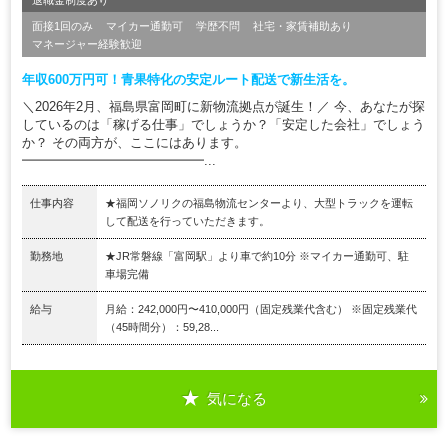
退職金制度あり
面接1回のみ
マイカー通勤可
学歴不問
社宅・家賃補助あり
マネージャー経験歓迎
年収600万円可！青果特化の安定ルート配送で新生活を。
＼2026年2月、福島県富岡町に新物流拠点が誕生！／ 今、あなたが探
しているのは「稼げる仕事」でしょうか？「安定した会社」でしょう
か？ その両方が、ここにはあります。
━━━━━━━━━━━━━━...
仕事内容
★福岡ソノリクの福島物流センターより、大型トラックを運転
して配送を行っていただきます。
勤務地
★JR常磐線「富岡駅」より車で約10分 ※マイカー通勤可、駐
車場完備
給与
月給：242,000円〜410,000円（固定残業代含む） ※固定残業代
（45時間分）：59,28...
気になる