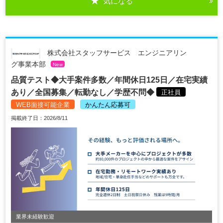
気になる
株式会社スタッフサービス エンジニアリン
グ事業本部
New
品質テスト◆大手案件多数／年間休日125日／在宅実績
あり／全国募集／転勤なし／学歴不問◆
正社員
WEB面接可能企業
かんたん応募可
掲載終了日：2026/8/11
業界未経験歓迎