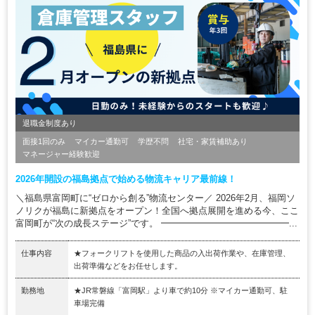
退職金制度あり
面接1回のみ
マイカー通勤可
学歴不問
社宅・家賃補助あり
マネージャー経験歓迎
2026年開設の福島拠点で始める物流キャリア最前線！
＼福島県富岡町に“ゼロから創る”物流センター／ 2026年2月、福岡ソ
ノリクが福島に新拠点をオープン！全国へ拠点展開を進める今、ここ
富岡町が“次の成長ステージ”です。 ━━━━━━━━━━━━━━...
仕事内容
★フォークリフトを使用した商品の入出荷作業や、在庫管理、
出荷準備などをお任せします。
勤務地
★JR常磐線「富岡駅」より車で約10分 ※マイカー通勤可、駐
車場完備