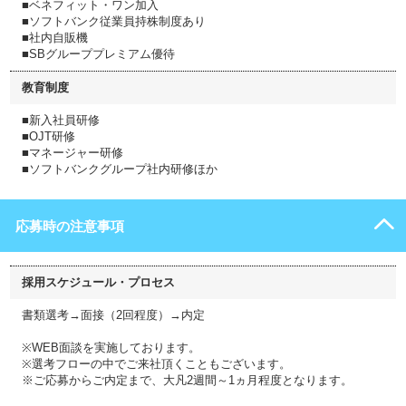
■ベネフィット・ワン加入
■ソフトバンク従業員持株制度あり
■社内自販機
■SBグループプレミアム優待
教育制度
■新入社員研修
■OJT研修
■マネージャー研修
■ソフトバンクグループ社内研修ほか
応募時の注意事項
採用スケジュール・プロセス
書類選考→面接（2回程度）→内定
※WEB面談を実施しております。
※選考フローの中でご来社頂くこともございます。
※ご応募からご内定まで、大凡2週間～1ヵ月程度となります。