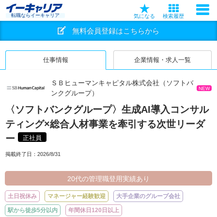
転職ならイーキャリア
気になる
検索履歴
無料会員登録はこちらから
仕事情報
企業情報・求人一覧
ＳＢヒューマンキャピタル株式会社（ソフトバ
NEW
ンクグループ）
〈ソフトバンクグループ〉生成AI導入コンサル
ティング×総合人材事業を牽引する次世リーダ
ー
正社員
掲載終了日：
2026/8/31
20代の管理職登用実績あり
土日祝休み
マネージャー経験歓迎
大手企業のグループ会社
駅から徒歩5分以内
年間休日120日以上