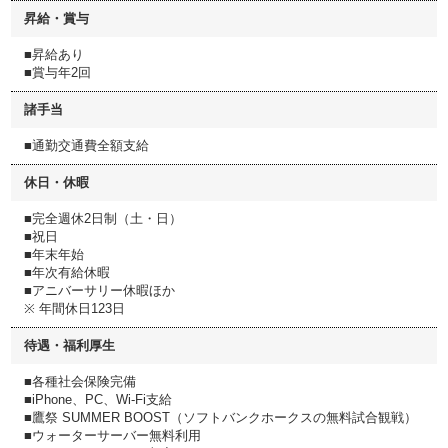
昇給・賞与
■昇給あり
■賞与年2回
諸手当
■通勤交通費全額支給
休日・休暇
■完全週休2日制（土・日）
■祝日
■年末年始
■年次有給休暇
■アニバーサリー休暇ほか
※ 年間休日123日
待遇・福利厚生
■各種社会保険完備
■iPhone、PC、Wi-Fi支給
■鷹祭 SUMMER BOOST（ソフトバンクホークスの無料試合観戦）
■ウォーターサーバー無料利用