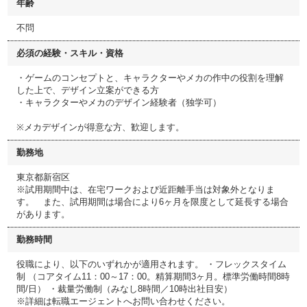
年齢
不問
必須の経験・スキル・資格
・ゲームのコンセプトと、キャラクターやメカの作中の役割を理解
した上で、デザイン立案ができる方
・キャラクターやメカのデザイン経験者（独学可）
※メカデザインが得意な方、歓迎します。
勤務地
東京都新宿区
※試用期間中は、在宅ワークおよび近距離手当は対象外となりま
す。 また、試用期間は場合により6ヶ月を限度として延長する場合
があります。
勤務時間
役職により、以下のいずれかが適用されます。 ・フレックスタイム
制 （コアタイム11：00～17：00。精算期間3ヶ月。標準労働時間8時
間/日） ・裁量労働制（みなし8時間／10時出社目安）
※詳細は転職エージェントへお問い合わせください。