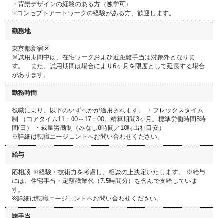
・背景デザインの経験のある方（独学可）
※コンセプトアートワークの経験がある方、歓迎します。
勤務地
東京都新宿区
※試用期間中は、在宅ワークおよび近距離手当は対象外となりま
す。 また、試用期間は場合により6ヶ月を限度として延長する場合
があります。
勤務時間
役職により、以下のいずれかが適用されます。 ・フレックスタイム
制 （コアタイム11：00～17：00。精算期間3ヶ月。標準労働時間8時
間/日） ・裁量労働制（みなし8時間／10時出社目安）
※詳細は転職エージェントへお問い合わせください。
給与
応相談 ※経験・技術力を考慮し、相談の上決定いたします。 ※給与
には、住宅手当・定額残業代（7.5時間分）を含んで支給していま
す。
※詳細は転職エージェントへお問い合わせください。
諸手当