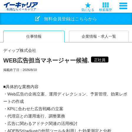
転職ならイーキャリア
気になる
検索履歴
無料会員登録はこちらから
仕事情報
企業情報・求人一覧
ディップ株式会社
WEB広告担当マネージャー候補.
正社員
掲載終了日：
2026/8/10
■具体的な業務内容
・Web広告の企画立案、運用ディレクション、予算管理、効果レポ
ートの作成
・KPIに合わせた広告戦略の立案
・代理店との運用進行、調整業務
・広告に関わるアドテク関連の活用検討
・ADEBiSやadjustの外部ツールを利用した効果測定と分析