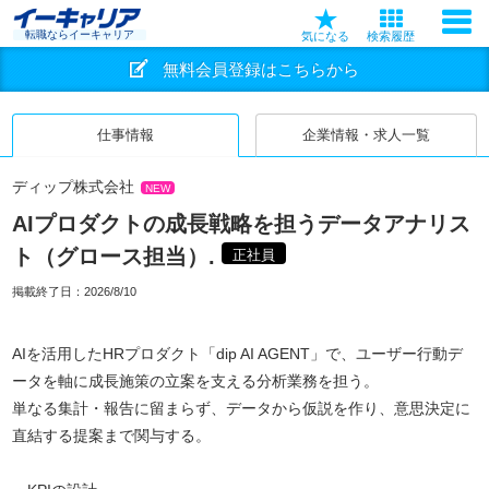
転職ならイーキャリア
気になる
検索履歴
無料会員登録はこちらから
仕事情報
企業情報・求人一覧
ディップ株式会社
NEW
AIプロダクトの成長戦略を担うデータアナリス
ト（グロース担当）.
正社員
掲載終了日：
2026/8/10
AIを活用したHRプロダクト「dip AI AGENT」で、ユーザー行動デ
ータを軸に成長施策の立案を支える分析業務を担う。
単なる集計・報告に留まらず、データから仮説を作り、意思決定に
直結する提案まで関与する。