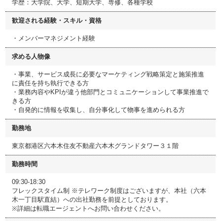
学歴：大学院、大学、短期大学、専修、各種学校
歓迎される経験・スキル・資格
・メンバーマネジメント経験
求める人物像
・事業、サービス成長に必要なマーケティング戦略策定と施策推進
に責任を持ち執行できる方
・業務内容やKPIが違う他部門とコミュニケーションして事業推進で
きる方
・自発的に情報を収集し、自分事化して物事を進められる方
勤務地
東京都港区六本木住友不動産六本木グランドタワー３１階
勤務時間
09:30-18:30
フレックスタイム制 ※テレワーク制度はございますが、本社（六本
木一丁目駅直結）への出社勤務を前提としております。
※詳細は転職エージェントへお問い合わせください。