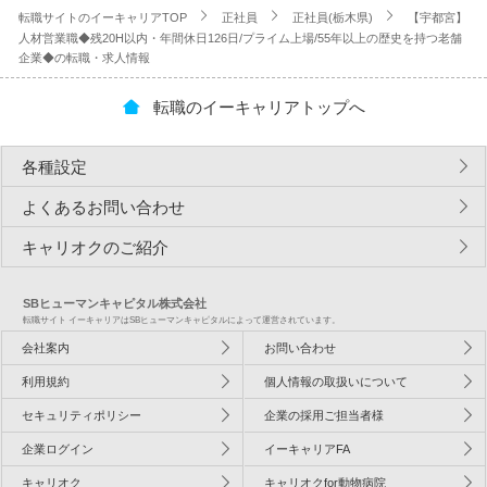
転職サイトのイーキャリアTOP
正社員
正社員(栃木県)
【宇都宮】
人材営業職◆残20H以内・年間休日126日/プライム上場/55年以上の歴史を持つ老舗
企業◆の転職・求人情報
転職のイーキャリアトップへ
各種設定
よくあるお問い合わせ
キャリオクのご紹介
SBヒューマンキャピタル株式会社
転職サイト イーキャリアはSBヒューマンキャピタルによって運営されています。
会社案内
お問い合わせ
利用規約
個人情報の取扱いについて
セキュリティポリシー
企業の採用ご担当者様
企業ログイン
イーキャリアFA
キャリオク
キャリオクfor動物病院