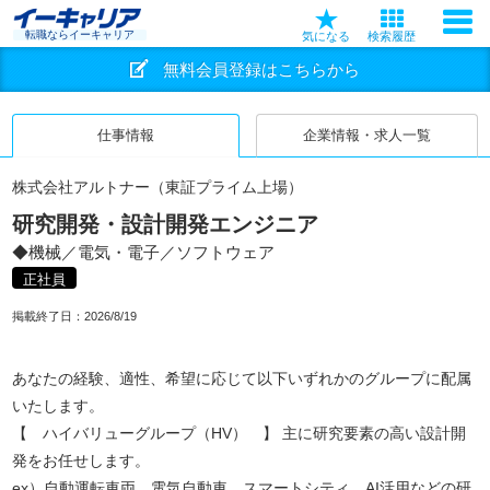
転職ならイーキャリア
気になる
検索履歴
無料会員登録はこちらから
仕事情報
企業情報・求人一覧
株式会社アルトナー（東証プライム上場）
研究開発・設計開発エンジニア
◆機械／電気・電子／ソフトウェア
正社員
掲載終了日：
2026/8/19
あなたの経験、適性、希望に応じて以下いずれかのグループに配属
いたします。
【 ハイバリューグループ（HV） 】 主に研究要素の高い設計開
発をお任せします。
ex）自動運転車両、電気自動車、スマートシティ、AI活用などの研