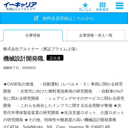
転職ならイーキャリア
気になる
検索履歴
無料会員登録はこちらから
仕事情報
企業情報・求人一覧
株式会社アルトナー（東証プライム上場）
機械設計開発職.
正社員
掲載終了日：
2026/8/19
★CASE化の推進 ・自動運転（レベル４・５）車両に関わる研究
開発 ・次世代に向けた燃料電池車両の研究開発 ・自動車のIoT
化に関わる研究開発 ・シェアリングやそのサービスに関わる研究
開発 ・これらを統合したインフラに関する社会実験や整備 ★次
世代半導体製造装置の研究開発 ★生活支援ロボット、介護ロボット
の研究開発 ★その他、特殊性や難易度の高い機械設計開発業務
※CATIA、SolidWorks、NX、Creo、Inventor 等 ※MATLAB、