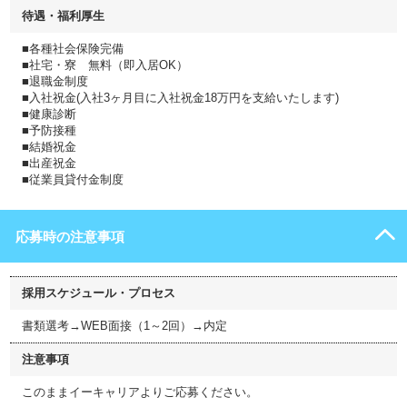
待遇・福利厚生
■各種社会保険完備
■社宅・寮 無料（即入居OK）
■退職金制度
■入社祝金(入社3ヶ月目に入社祝金18万円を支給いたします)
■健康診断
■予防接種
■結婚祝金
■出産祝金
■従業員貸付金制度
応募時の注意事項
採用スケジュール・プロセス
書類選考→WEB面接（1～2回）→内定
注意事項
このままイーキャリアよりご応募ください。