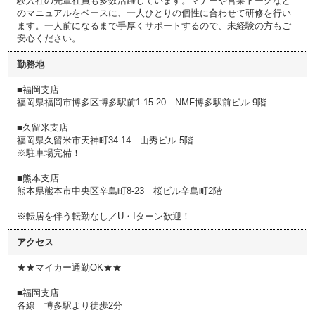
験入社の先輩社員も多数活躍しています。マナーや営業トークなど
のマニュアルをベースに、一人ひとりの個性に合わせて研修を行い
ます。一人前になるまで手厚くサポートするので、未経験の方もご
安心ください。
勤務地
■福岡支店
福岡県福岡市博多区博多駅前1-15-20 NMF博多駅前ビル 9階
■久留米支店
福岡県久留米市天神町34-14 山秀ビル 5階
※駐車場完備！
■熊本支店
熊本県熊本市中央区辛島町8-23 桜ビル辛島町2階
※転居を伴う転勤なし／U・Iターン歓迎！
アクセス
★★マイカー通勤OK★★
■福岡支店
各線 博多駅より徒歩2分