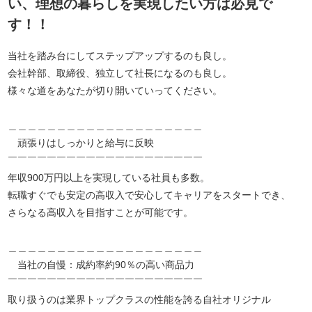
い、理想の暮らしを実現したい方は必見で
す！！
当社を踏み台にしてステップアップするのも良し。
会社幹部、取締役、独立して社長になるのも良し。
様々な道をあなたが切り開いていってください。
＿＿＿＿＿＿＿＿＿＿＿＿＿＿＿＿＿＿＿＿
頑張りはしっかりと給与に反映
￣￣￣￣￣￣￣￣￣￣￣￣￣￣￣￣￣￣￣￣
年収900万円以上を実現している社員も多数。
転職すぐでも安定の高収入で安心してキャリアをスタートでき、
さらなる高収入を目指すことが可能です。
＿＿＿＿＿＿＿＿＿＿＿＿＿＿＿＿＿＿＿＿
当社の自慢：成約率約90％の高い商品力
￣￣￣￣￣￣￣￣￣￣￣￣￣￣￣￣￣￣￣￣
取り扱うのは業界トップクラスの性能を誇る自社オリジナル