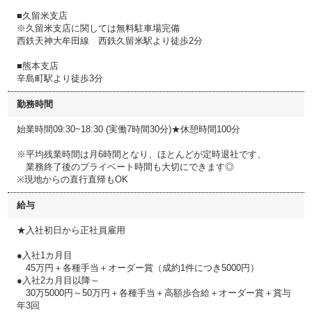
■久留米支店
※久留米支店に関しては無料駐車場完備
西鉄天神大牟田線 西鉄久留米駅より徒歩2分
■熊本支店
辛島町駅より徒歩3分
勤務時間
始業時間09:30~18:30 (実働7時間30分)★休憩時間100分
※平均残業時間は月6時間となり、ほとんどが定時退社です、
業務終了後のプライベート時間も大切にできます◎
※現地からの直行直帰もOK
給与
★入社初日から正社員雇用
●入社1カ月目
45万円＋各種手当＋オーダー賞（成約1件につき5000円）
●入社2カ月目以降～
30万5000円～50万円＋各種手当＋高額歩合給＋オーダー賞＋賞与
年3回