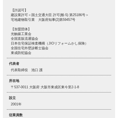
【許認可】
建設業許可＜国土交通大臣 許可(般-5) 第25186号＞
宅地建物取引業 大阪府知事(2)第59457号
【加盟団体】
光触媒工業会
全国直販流通協会
日本住宅保証検査機構（JIOリフォームかし保険）
全国住宅外壁診断士協会
東成防犯協会
代表者
代表取締役 池口 護
所在地
〒537-0011 大阪府 大阪市東成区東今里2-1-8
設立
2001年
従業員数