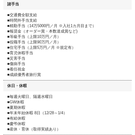
諸手当
■交通費全額支給
■時間外手当支給
■精勤手当（14万5000円／月 ※入社1カ月目まで）
■報奨金（オーダー賞・本数達成賞など)
■等級手当（上限10万円／月）
■役職手当（上限90万円／月）
■住宅手当（上限5万円／月 ※規定有）
■育児休暇手当
■災害手当
■傷病手当
■着任祝金
■成績優秀者旅行賞
休日・休暇
■毎週火曜日、隔週水曜日
■GW休暇
■夏期休暇
■年末年始休暇 8日（12/28～1/4）
■有給休暇
■慶弔休暇
■産休・育休（取得実績あり）