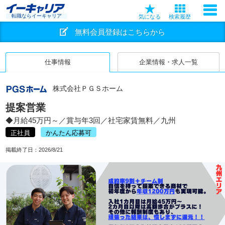
転職ならイーキャリア
気になる
検索履歴
無料会員登録はこちらから
仕事情報
企業情報・求人一覧
株式会社ＰＧＳホーム
提案営業
◆月給45万円～／賞与年3回／社宅家賃無料／九州
正社員
かんたん応募可
掲載終了日：
2026/8/21