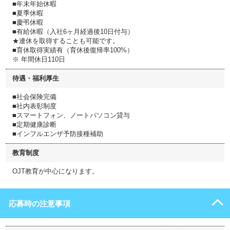
■年末年始休暇
■夏季休暇
■慶弔休暇
■有給休暇（入社6ヶ月経過後10日付与）
★連休を取得することも可能です。
■育休取得実績有（育休後復帰率100%）
※ 年間休日110日
待遇・福利厚生
■社会保険完備
■社内表彰制度
■スマートフォン、ノートパソコン貸与
■定期健康診断
■インフルエンザ予防接種補助
教育制度
OJT教育が中心になります。
応募時の注意事項