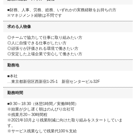
■財務、人事、労務、総務、いずれかの実務経験をお持ちの方
※マネジメント経験は不問です
求める人物像
◎チームで協力して仕事に取り組みたい方
◎人に自慢できる仕事がしたい方
◎頑張りが評価される環境で働きたい方
◎安定した上場企業で安心して働きたい方
勤務地
■本社
…東京都新宿区西新宿1-25-1 新宿センタービル32F
勤務時間
■9:30～18:30（休憩1時間／実働8時間）
※始業が少し遅く朝はのんびり出社可
※残業月20～30時間程
※2021年10月より残業削減に向けた取り組みをスタートしていま
す。
※サービス残業なしで残業代100％支給