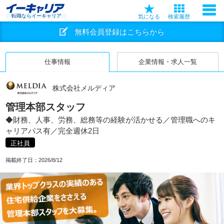
転職ならイーキャリア
気になる
検索履歴
無料会員登録はこちらから
仕事情報
企業情報・求人一覧
株式会社メルディア
管理本部スタッフ
◆財務、人事、労務、総務等の経験が活かせる／管理職へのキ
ャリアパス有／完全週休2日
正社員
掲載終了日：
2026/8/12