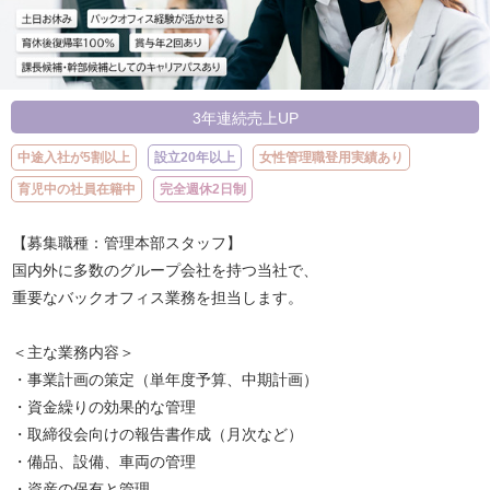
3年連続売上UP
中途入社が5割以上
設立20年以上
女性管理職登用実績あり
育児中の社員在籍中
完全週休2日制
【募集職種：管理本部スタッフ】
国内外に多数のグループ会社を持つ当社で、
重要なバックオフィス業務を担当します。
＜主な業務内容＞
・事業計画の策定（単年度予算、中期計画）
・資金繰りの効果的な管理
・取締役会向けの報告書作成（月次など）
・備品、設備、車両の管理
・資産の保有と管理