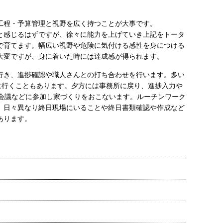
工程・予算管理と視野を広く持つことが大事です。
と感じるはずですが、徐々に能力を上げていき上記をトータ
で育てます。幅広い視野や危険に気付ける感性を身につける
大変ですが、身に着いた時には達成感が得られます。
行き、進捗確認や職人さんとの打ち合わせを行います。多い
場に行くこともあります。夕方には事務所に戻り、進捗入力や
J会議などに参加し家づくりをおこないます。ルーチンワーク
、日々異なり終日現場にいることや終日書類確認や作成など
あります。