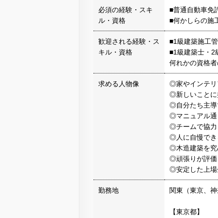
必須の経験・スキ
■普通自動車免
ル・資格
■何かしらの施
歓迎される経験・ス
■1級建築施工
キル・資格
■1級建築士・2
何れかの資格者
求める人物像
◎家やインテリ
◎新しいことに
◎自分たち主導
◎マニュアル通
◎チームで協力
◎人に自慢でき
◎木造建築を究
◎頑張りが評価
◎安定した上場
勤務地
関東（東京、神
【東京都】