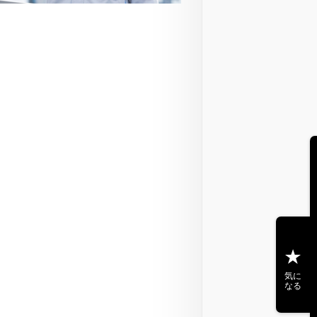
気に
なる