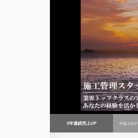
3年連続売上UP
中途入社が