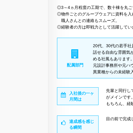
◎3～4ヵ月程度の工期で、数十棟を丸
◎物件ごとのグループウェアに資料を入
職人さんとの連絡もスムーズ。
◎経験者の方は即戦力として活躍してい
20代、30代の若手
話せる自由な雰囲気
める社風もあります
配属部門
元設計事務所や元ハ
異業種からの未経験
先輩と同行し
入社後の一ヶ
がメインです
月間は
もちろん、経
目の前で完成
達成感を感じ
る瞬間