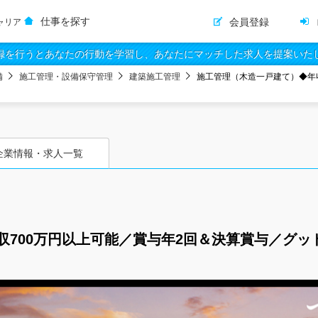
仕事を探す
会員登録
ャリア
録を行うとあなたの行動を学習し、あなたにマッチした求人を提案いた
備
施工管理・設備保守管理
建築施工管理
施工管理（木造一戸建て）◆年
企業情報・求人一覧
収700万円以上可能／賞与年2回＆決算賞与／グッ