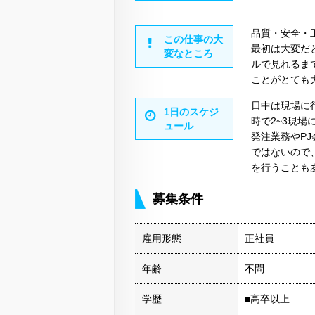
品質・安全・
この仕事の大
最初は大変だ
変なところ
ルで見れるま
ことがとても
日中は現場に
1日のスケジ
時で2~3現
ュール
発注業務やP
ではないので
を行うことも
募集条件
雇用形態
正社員
年齢
不問
学歴
■高卒以上