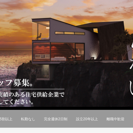
5割以上
転勤なし
完全週休2日制
設立20年以上
離職中歓迎