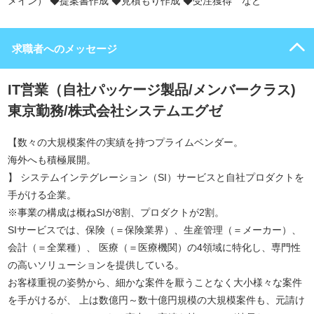
メイン） ◆提案書作成 ◆見積もり作成 ◆受注獲得 など
求職者へのメッセージ
IT営業（自社パッケージ製品/メンバークラス)
東京勤務/株式会社システムエグゼ
【数々の大規模案件の実績を持つプライムベンダー。
海外へも積極展開。
】 システムインテグレーション（SI）サービスと自社プロダクトを
手がける企業。
※事業の構成は概ねSIが8割、プロダクトが2割。
SIサービスでは、保険（＝保険業界）、生産管理（＝メーカー）、
会計（＝全業種）、 医療（＝医療機関）の4領域に特化し、専門性
の高いソリューションを提供している。
お客様重視の姿勢から、細かな案件を厭うことなく大小様々な案件
を手がけるが、 上は数億円～数十億円規模の大規模案件も、元請け