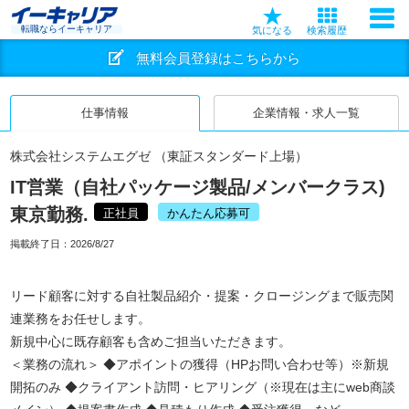
転職ならイーキャリア
気になる
検索履歴
無料会員登録はこちらから
仕事情報
企業情報・求人一覧
株式会社システムエグゼ （東証スタンダード上場）
IT営業（自社パッケージ製品/メンバークラス)
東京勤務.
正社員
かんたん応募可
掲載終了日：
2026/8/27
リード顧客に対する自社製品紹介・提案・クロージングまで販売関
連業務をお任せします。
新規中心に既存顧客も含めご担当いただきます。
＜業務の流れ＞ ◆アポイントの獲得（HPお問い合わせ等）※新規
開拓のみ ◆クライアント訪問・ヒアリング（※現在は主にweb商談