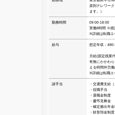
勤務地
東京都府中市寿町
原則テレワーク
ます。）
勤務時間
09:00-18:00
実働8時間 ※
※詳細は転職エ
給与
想定年収：480
月給(固定残業代
有無にかかわらず
える時間外労働
※詳細は転職エ
諸手当
・交通費支給（月
・役職手当
・退職金制度
・慶弔見舞金
・確定拠出年金
・財形預金制度