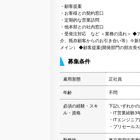
・顧客提案
・お客様との契約窓口
・定期的な営業訪問
・他本部との社内窓口
・受発注対応 など ＜業務の流れ＞ ◆
介、既存顧客からのお引き合い等）※新規
メイン） ◆顧客提案(開発部門の部次長
募集条件
雇用形態
正社員
年齢
不問
必須の経験・スキ
下記いずれかの
ル・資格
・IT営業経験
・ITエンジニア
・プリセールス