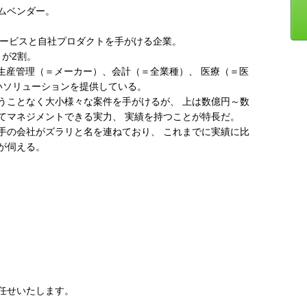
ムベンダー。
サービスと自社プロダクトを手がける企業。
トが2割。
生産管理（＝メーカー）、会計（＝全業種）、 医療（＝医
いソリューションを提供している。
うことなく大小様々な案件を手がけるが、 上は数億円～数
てマネジメントできる実力、 実績を持つことが特長だ。
手の会社がズラリと名を連ねており、 これまでに実績に比
が伺える。
任せいたします。