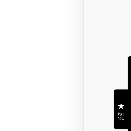
気に
なる