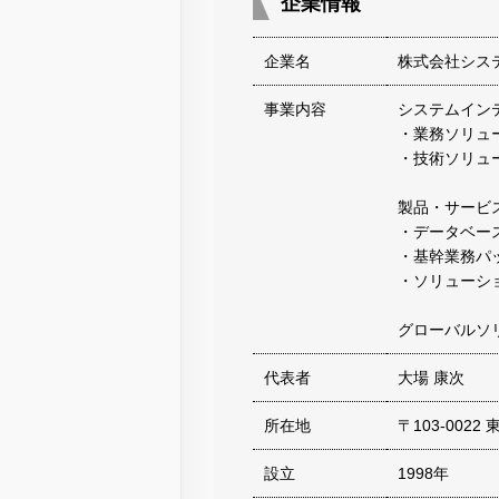
企業情報
企業名
株式会社シス
事業内容
システムイン
・業務ソリュ
・技術ソリュ
製品・サービ
・データベー
・基幹業務パ
・ソリューシ
グローバルソ
代表者
大場 康次
所在地
〒103-002
設立
1998年