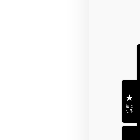
気に
なる