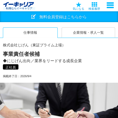
転職ならイーキャリア
気になる
検索履歴
無料会員登録はこちらから
仕事情報
企業情報・求人一覧
株式会社じげん（東証プライム上場）
事業責任者候補
◆にじげん出向／業界をリードする成長企業
正社員
掲載終了日：
2026/9/4