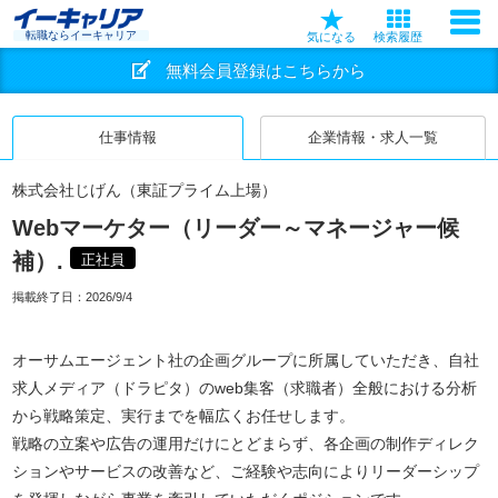
転職ならイーキャリア
気になる
検索履歴
無料会員登録はこちらから
仕事情報
企業情報・求人一覧
株式会社じげん（東証プライム上場）
Webマーケター（リーダー～マネージャー候
補）.
正社員
掲載終了日：
2026/9/4
オーサムエージェント社の企画グループに所属していただき、自社
求人メディア（ドラピタ）のweb集客（求職者）全般における分析
から戦略策定、実行までを幅広くお任せします。
戦略の立案や広告の運用だけにとどまらず、各企画の制作ディレク
ションやサービスの改善など、ご経験や志向によりリーダーシップ