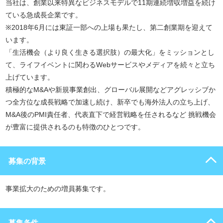
当社は、創業以来特異なビジネスモデルで11期連続増収増益を続け
ている急成長企業です。
※2018年6月には東証一部への上場も果たし、第二創業期を迎えて
います。
「生活機会（より良く生きる選択肢）の最大化」をミッションとし
て、ライフイベントに関わるWebサービスやメディアを続々と立ち
上げています。
積極的なM&Aや新規事業創出、グローバル展開などアグレッシブか
つ全方位な成長戦略で加速し続け、新卒でも海外法人の立ち上げ、
M&A後のPMI責任者、代表直下で経営戦略を任されるなど 挑戦機会
が豊富に提供されるのも特徴のひとつです。
募集の背景
事業拡大のための増員募集です。
募集条件