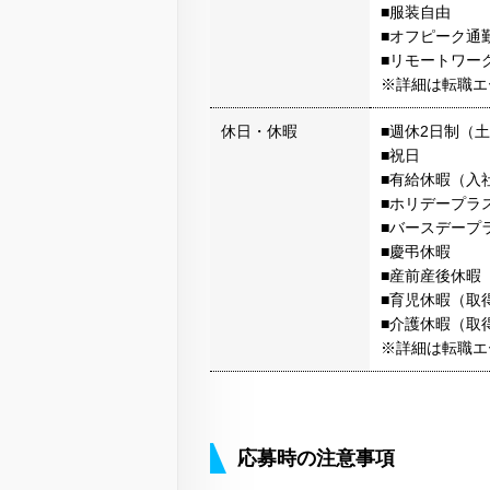
■服装自由
■オフピーク通
■リモートワー
※詳細は転職エ
休日・休暇
■週休2日制（
■祝日
■有給休暇（入
■ホリデープラ
■バースデープ
■慶弔休暇
■産前産後休暇
■育児休暇（取
■介護休暇（取
※詳細は転職エ
応募時の注意事項