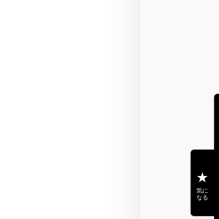
気に
なる