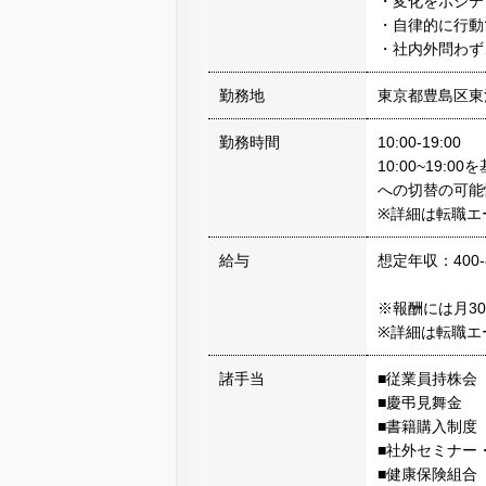
・変化をポジテ
・自律的に行動
・社内外問わず
勤務地
東京都豊島区東池
勤務時間
10:00-19:00
10:00~19
への切替の可能
※詳細は転職エ
給与
想定年収：400-
※報酬には月3
※詳細は転職エ
諸手当
■従業員持株会
■慶弔見舞金
■書籍購入制度
■社外セミナー
■健康保険組合