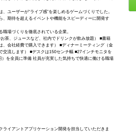
は、ユーザーが“ライブ感”を楽しめるゲームづくりでした。
ら、期待を超えるイベントや機能をスピーディーに開発す
る職場づくりを徹底されている企業。
やお茶、ジュースなど、社内でドリンクが飲み放題） ■書籍
は、会社経費で購入できます） ■ディナーミーティング（金
流します） ■デスクは150センチ幅 ■27インチモニタを
0万円）を全員に準備 社員が充実した気持ちで快適に働ける職場
クライアントアプリケーション開発を担当していただきま