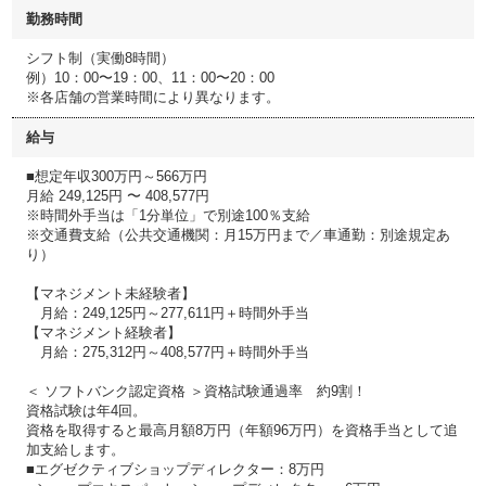
勤務時間
シフト制（実働8時間）
例）10：00〜19：00、11：00〜20：00
※各店舗の営業時間により異なります。
給与
■想定年収300万円～566万円
月給 249,125円 〜 408,577円
※時間外手当は「1分単位」で別途100％支給
※交通費支給（公共交通機関：月15万円まで／車通勤：別途規定あ
り）
【マネジメント未経験者】
月給：249,125円～277,611円＋時間外手当
【マネジメント経験者】
月給：275,312円～408,577円＋時間外手当
＜ ソフトバンク認定資格 ＞資格試験通過率 約9割！
資格試験は年4回。
資格を取得すると最高月額8万円（年額96万円）を資格手当として追
加支給します。
■エグゼクティブショップディレクター：8万円