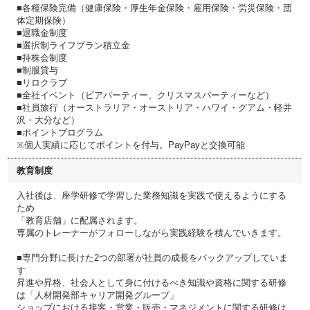
■各種保険完備（健康保険・厚生年金保険・雇用保険・労災保険・団
体定期保険）
■退職金制度
■選択制ライフプラン積立金
■持株会制度
■制服貸与
■リロクラブ
■全社イベント（ビアパーティー、クリスマスパーティーなど）
■社員旅行（オーストラリア・オーストリア・ハワイ・グアム・軽井
沢・大分など）
■ポイントプログラム
※個人実績に応じてポイントを付与。PayPayと交換可能
教育制度
入社後は、座学研修で学習した業務知識を実践で使えるようにする
ため
「教育店舗」に配属されます。
専属のトレーナーがフォローしながら実践経験を積んでいきます。
■専門分野に長けた2つの部署が社員の成長をバックアップしていま
す
昇進や昇格、社会人として身に付けるべき知識や資格に関する研修
は「人材開発部キャリア開発グループ」
ショップにおける接客・営業・販売・マネジメントに関する研修は