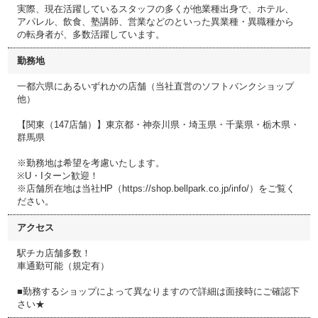
実際、現在活躍しているスタッフの多くが他業種出身で、ホテル、
アパレル、飲食、塾講師、営業などのといった異業種・異職種から
の転身者が、多数活躍しています。
勤務地
一都六県にあるいずれかの店舗（当社直営のソフトバンクショップ
他）
【関東（147店舗）】東京都・神奈川県・埼玉県・千葉県・栃木県・
群馬県
※勤務地は希望を考慮いたします。
※U・Iターン歓迎！
※店舗所在地は当社HP（https://shop.bellpark.co.jp/info/）をご覧く
ださい。
アクセス
駅チカ店舗多数！
車通勤可能（規定有）
■勤務するショップによって異なりますので詳細は面接時にご確認下
さい★