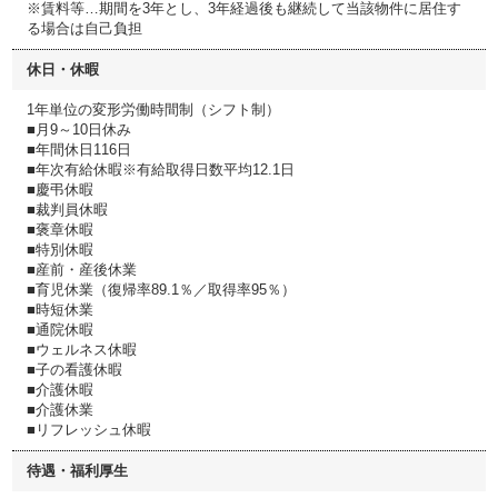
※賃料等…期間を3年とし、3年経過後も継続して当該物件に居住す
る場合は自己負担
休日・休暇
1年単位の変形労働時間制（シフト制）
■月9～10日休み
■年間休日116日
■年次有給休暇※有給取得日数平均12.1日
■慶弔休暇
■裁判員休暇
■褒章休暇
■特別休暇
■産前・産後休業
■育児休業（復帰率89.1％／取得率95％）
■時短休業
■通院休暇
■ウェルネス休暇
■子の看護休暇
■介護休暇
■介護休業
■リフレッシュ休暇
待遇・福利厚生