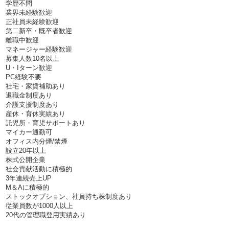
学歴不問
業界未経験歓迎
正社員未経験歓迎
第二新卒・既卒者歓迎
離職中歓迎
マネージャー経験歓迎
募集人数10名以上
U・Iターン歓迎
PC経験不要
社宅・家賃補助あり
退職金制度あり
介護支援制度あり
産休・育休実績あり
託児所・育児サポートあり
マイカー通勤可
オフィス内分煙/禁煙
設立20年以上
株式公開企業
社会貢献活動に積極的
3年連続売上UP
M＆Aに積極的
ストックオプション、社員持ち株制度あり
従業員数が1000人以上
20代の管理職登用実績あり