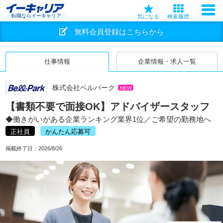
転職ならイーキャリア
気になる
検索履歴
無料会員登録はこちらから
仕事情報
企業情報・求人一覧
株式会社ベルパーク
NEW
【書類不要で面接OK】アドバイザースタッフ
◆働きがいがある企業ランキング業界1位／ご希望の勤務地へ
正社員
かんたん応募可
掲載終了日：
2026/8/26