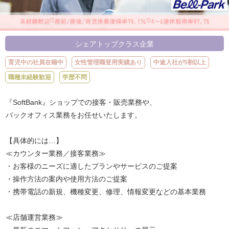
シェアトップクラス企業
育児中の社員在籍中
女性管理職登用実績あり
中途入社が5割以上
職種未経験歓迎
学歴不問
『SoftBank』ショップでの接客・販売業務や、
バックオフィス業務をお任せいたします。
【具体的には…】
≪カウンター業務／接客業務≫
・お客様のニーズに適したプランやサービスのご提案
・操作方法の案内や使用方法のご提案
・携帯電話の新規、機種変更、修理、情報変更などの基本業務
≪店舗運営業務≫