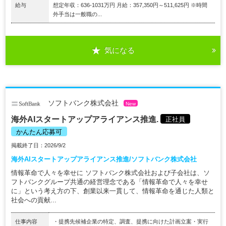
給与
想定年収：636-1031万円 月給：357,350円～511,625円 ※時間
外手当は一般職の...
気になる
ソフトバンク株式会社
New
海外AIスタートアップアライアンス推進.
正社員
かんたん応募可
掲載終了日：2026/9/2
海外AIスタートアップアライアンス推進/ソフトバンク株式会社
情報革命で人々を幸せに ソフトバンク株式会社および子会社は、ソ
フトバンクグループ共通の経営理念である「情報革命で人々を幸せ
に」という考え方の下、創業以来一貫して、情報革命を通じた人類と
社会への貢献...
仕事内容
・提携先候補企業の特定、調査、提携に向けた計画立案・実行