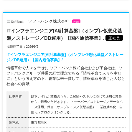
ソフトバンク株式会社
New
ITインフラエンジニア[AI計算基盤]（オンプレ仮想化基
盤／ストレージ／DB運用）【国内通信事業】.
正社員
掲載終了日：2026/9/2
ITインフラエンジニア[AI計算基盤]（オンプレ仮想化基盤／ストレー
ジ／DB運用）【国内通信事業】/
情報革命で人々を幸せに ソフトバンク株式会社および子会社は、ソ
フトバンクグループ共通の経営理念である「情報革命で人々を幸せ
に」という考え方の下、創業以来一貫して、情報革命を通じた人類と
社会への貢献...
仕事内容
以下いずれか業務のうち、ご経験やスキルに応じて適切な業務
からご担当いただきます。 ・サーバー／ストレージ／データベ
ース運用、保全（オンプレミス／仮想基盤） ・業務効率化・自
動化（プログラミングよる...
勤務地
東京都港区