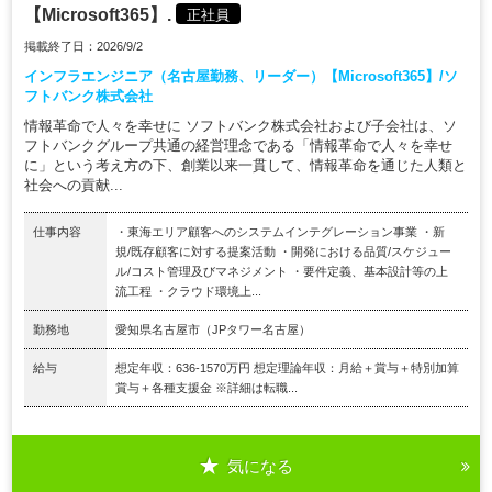
【Microsoft365】.
正社員
掲載終了日：2026/9/2
インフラエンジニア（名古屋勤務、リーダー）【Microsoft365】/ソ
フトバンク株式会社
情報革命で人々を幸せに ソフトバンク株式会社および子会社は、ソ
フトバンクグループ共通の経営理念である「情報革命で人々を幸せ
に」という考え方の下、創業以来一貫して、情報革命を通じた人類と
社会への貢献...
仕事内容
・東海エリア顧客へのシステムインテグレーション事業 ・新
規/既存顧客に対する提案活動 ・開発における品質/スケジュー
ル/コスト管理及びマネジメント ・要件定義、基本設計等の上
流工程 ・クラウド環境上...
勤務地
愛知県名古屋市（JPタワー名古屋）
給与
想定年収：636-1570万円 想定理論年収：月給＋賞与＋特別加算
賞与＋各種支援金 ※詳細は転職...
気になる