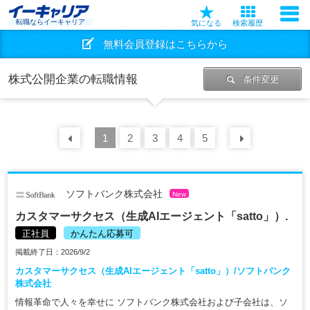
転職ならイーキャリア
気になる
検索履歴
無料会員登録はこちらから
株式公開企業の転職情報
条件変更
前の
1
30
2
件
3
4
5
次の
30
ソフトバンク株式会社
New
カスタマーサクセス（生成AIエージェント「satto」）.
正社員
かんたん応募可
掲載終了日：2026/9/2
カスタマーサクセス（生成AIエージェント「satto」）/ソフトバンク
株式会社
情報革命で人々を幸せに ソフトバンク株式会社および子会社は、ソ