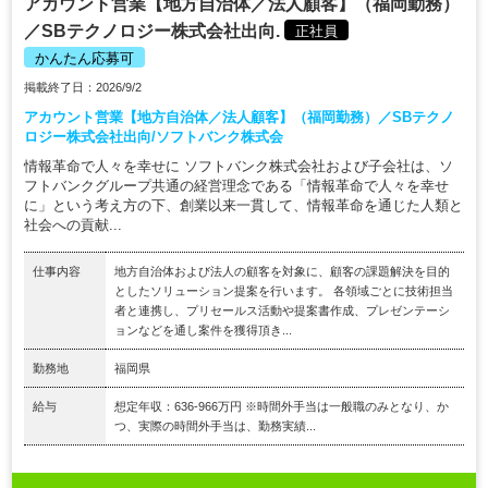
アカウント営業【地方自治体／法人顧客】（福岡勤務）
／SBテクノロジー株式会社出向.
正社員
かんたん応募可
掲載終了日：2026/9/2
アカウント営業【地方自治体／法人顧客】（福岡勤務）／SBテクノ
ロジー株式会社出向/ソフトバンク株式会
情報革命で人々を幸せに ソフトバンク株式会社および子会社は、ソ
フトバンクグループ共通の経営理念である「情報革命で人々を幸せ
に」という考え方の下、創業以来一貫して、情報革命を通じた人類と
社会への貢献...
仕事内容
地方自治体および法人の顧客を対象に、顧客の課題解決を目的
としたソリューション提案を行います。 各領域ごとに技術担当
者と連携し、プリセールス活動や提案書作成、プレゼンテーシ
ョンなどを通し案件を獲得頂き...
勤務地
福岡県
給与
想定年収：636-966万円 ※時間外手当は一般職のみとなり、か
つ、実際の時間外手当は、勤務実績...