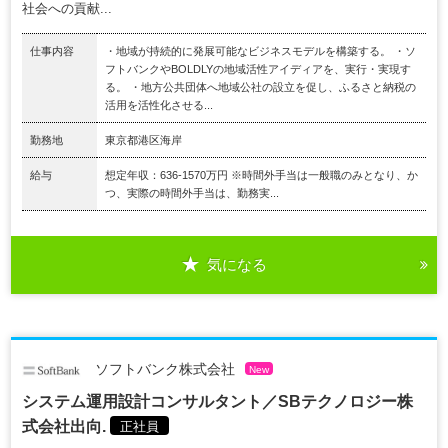
社会への貢献...
仕事内容
・地域が持続的に発展可能なビジネスモデルを構築する。 ・ソ
フトバンクやBOLDLYの地域活性アイディアを、実行・実現す
る。 ・地方公共団体へ地域公社の設立を促し、ふるさと納税の
活用を活性化させる...
勤務地
東京都港区海岸
給与
想定年収：636-1570万円 ※時間外手当は一般職のみとなり、か
つ、実際の時間外手当は、勤務実...
気になる
ソフトバンク株式会社
New
システム運用設計コンサルタント／SBテクノロジー株
式会社出向.
正社員