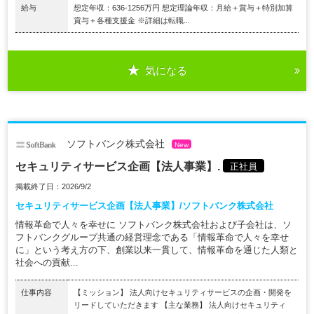
給与
想定年収：636-1256万円 想定理論年収：月給＋賞与＋特別加算
賞与＋各種支援金 ※詳細は転職...
気になる
ソフトバンク株式会社
New
セキュリティサービス企画【法人事業】.
正社員
掲載終了日：2026/9/2
セキュリティサービス企画【法人事業】/ソフトバンク株式会社
情報革命で人々を幸せに ソフトバンク株式会社および子会社は、ソ
フトバンクグループ共通の経営理念である「情報革命で人々を幸せ
に」という考え方の下、創業以来一貫して、情報革命を通じた人類と
社会への貢献...
仕事内容
【ミッション】 法人向けセキュリティサービスの企画・開発を
リードしていただきます 【主な業務】 法人向けセキュリティ