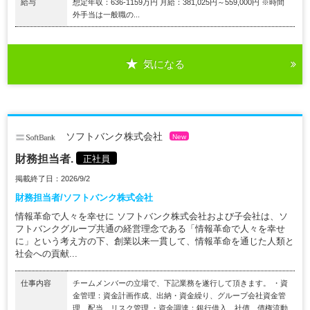
給与
想定年収：636-1159万円 月給：381,025円～559,000円 ※時間
外手当は一般職の...
気になる
ソフトバンク株式会社
New
財務担当者.
正社員
掲載終了日：2026/9/2
財務担当者/ソフトバンク株式会社
情報革命で人々を幸せに ソフトバンク株式会社および子会社は、ソ
フトバンクグループ共通の経営理念である「情報革命で人々を幸せ
に」という考え方の下、創業以来一貫して、情報革命を通じた人類と
社会への貢献...
仕事内容
チームメンバーの立場で、下記業務を遂行して頂きます。 ・資
金管理：資金計画作成、出納・資金繰り、グループ会社資金管
理、配当、リスク管理 ・資金調達：銀行借入、社債、債権流動