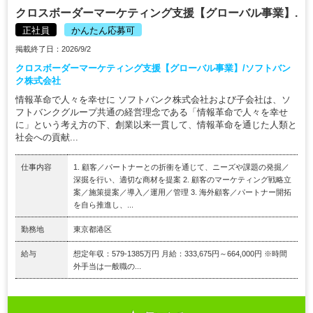
クロスボーダーマーケティング支援【グローバル事業】.
正社員
かんたん応募可
掲載終了日：2026/9/2
クロスボーダーマーケティング支援【グローバル事業】/ソフトバン
ク株式会社
情報革命で人々を幸せに ソフトバンク株式会社および子会社は、ソ
フトバンクグループ共通の経営理念である「情報革命で人々を幸せ
に」という考え方の下、創業以来一貫して、情報革命を通じた人類と
社会への貢献...
仕事内容
1. 顧客／パートナーとの折衝を通じて、ニーズや課題の発掘／
深掘を行い、適切な商材を提案 2. 顧客のマーケティング戦略立
案／施策提案／導入／運用／管理 3. 海外顧客／パートナー開拓
を自ら推進し、...
勤務地
東京都港区
給与
想定年収：579-1385万円 月給：333,675円～664,000円 ※時間
外手当は一般職の...