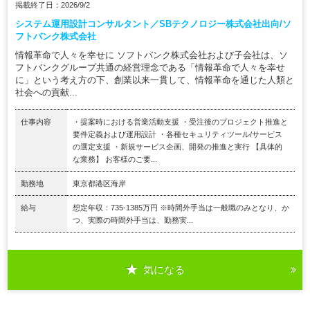
掲載終了日：2026/9/2
システム運用設計コンサルタント／SBテクノロジー株式会社出向/ソ
フトバンク株式会社
情報革命で人々を幸せに ソフトバンク株式会社および子会社は、ソ
フトバンクグループ共通の経営理念である「情報革命で人々を幸せ
に」という考え方の下、創業以来一貫して、情報革命を通じた人類と
社会への貢献...
仕事内容
・提案時における営業活動支援 ・受注後のプロジェクト推進と
要件定義および運用設計 ・各種セキュリティツール/サービス
の選定支援 ・新規サービス企画、開発の推進と実行 【具体的
な業務】 お客様のご要...
勤務地
東京都港区海岸
給与
想定年収：735-1385万円 ※時間外手当は一般職のみとなり、か
つ、実際の時間外手当は、勤務実...
気になる