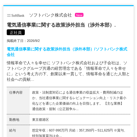
ソフトバンク株式会社
New
電気通信事業に関する政策渉外担当（渉外本部）.
正社員
掲載終了日：2026/9/2
電気通信事業に関する政策渉外担当（渉外本部）/ソフトバンク株式
会社
情報革命で人々を幸せに ソフトバンク株式会社および子会社は、ソ
フトバンクグループ共通の経営理念である「情報革命で人々を幸せ
に」という考え方の下、創業以来一貫して、情報革命を通じた人類と
社会への貢献...
仕事内容
政策・法制度対応による通信事業の収益拡大・費用削減のほ
か、当社通信事業に関するレピュテーション向上・リスク最小
化などを通じた企業価値の向上を目指します。 【主な業務】
通信政策・規制（公正競争ル...
勤務地
東京都港区
給与
想定年収：607-990万円 月給：357,350円～511,625円 ※賞与、
特別加算賞与は会...