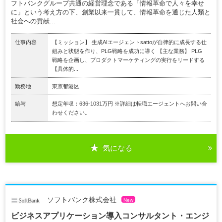
フトバンクグループ共通の経営理念である「情報革命で人々を幸せ
に」という考え方の下、創業以来一貫して、情報革命を通じた人類と
社会への貢献...
仕事内容
【ミッション】 生成AIエージェントsattoが自律的に成長する仕
組みと状態を作り、PLG戦略を成功に導く 【主な業務】 PLG
戦略を企画し、プロダクトマーケティングの実行をリードする
【具体的...
勤務地
東京都港区
給与
想定年収：636-1031万円 ※詳細は転職エージェントへお問い合
わせください。
気になる
ソフトバンク株式会社
New
ビジネスアプリケーション導入コンサルタント・エンジ