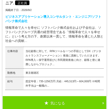
ニア.
正社員
掲載終了日：2026/9/2
ビジネスアプリケーション導入コンサルタント・エンジニア/ソフト
バンク株式会社
情報革命で人々を幸せに ソフトバンク株式会社および子会社は、ソ
フトバンクグループ共通の経営理念である「情報革命で人々を幸せ
に」という考え方の下、創業以来一貫して、情報革命を通じた人類と
社会への貢献...
仕事内容
当社顧客に対して、RPAツールを一つの手段としてDX（デジタ
ルトランスフォーメーション）推進に貢献していただきます。
RPA導入～保守運用並びに市民開発推進に向け、顧客と密に連
携しながらプロジェク...
勤務地
東京都港区
給与
想定年収：735-1256万円 月給：445,513円～604,000円 ※時間
外手当は一般職の...
気になる