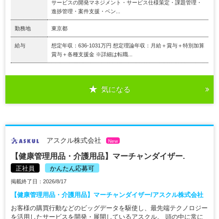
サービスの開発マネジメント・サービス仕様策定・課題管理・
進捗管理・案件支援・ベン...
勤務地
東京都
給与
想定年収：636-1031万円 想定理論年収：月給＋賞与＋特別加算
賞与＋各種支援金 ※詳細は転職...
気になる
アスクル株式会社
New
【健康管理用品・介護用品】マーチャンダイザー.
正社員
かんたん応募可
掲載終了日：2026/8/17
【健康管理用品・介護用品】マーチャンダイザー/アスクル株式会社
お客様の購買行動などのビッグデータを駆使し、最先端テクノロジー
を活用したサービスを開発・展開しているアスクル。 頭の中に常に