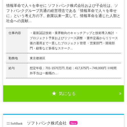
情報革命で人々を幸せに ソフトバンク株式会社および子会社は、ソ
フトバンクグループ共通の経営理念である「情報革命で人々を幸せ
に」という考え方の下、創業以来一貫して、情報革命を通じた人類と
社会への貢献...
仕事内容
・最新認証技術・業界動向のキャッチアップと技術導入検討 ・
プロジェクト予算およびリソース調整 ・要件定義からリリース
後の運用まで一貫したプロジェクト管理 ・営業部門・開発部
門・顧客など多様なステーク...
勤務地
東京都港区
給与
想定年収：701-1570万円 月給：417,675円～749,000円 ※時間
外手当は一般職の...
気になる
ソフトバンク株式会社
New