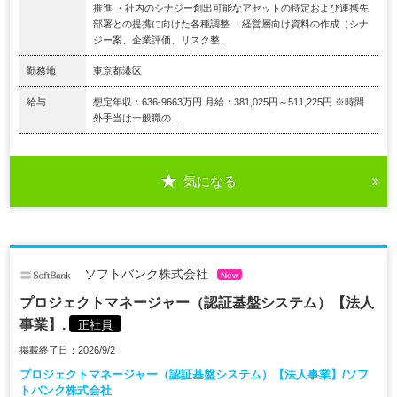
推進 ・社内のシナジー創出可能なアセットの特定および連携先
部署との提携に向けた各種調整 ・経営層向け資料の作成（シナ
ジー案、企業評価、リスク整...
勤務地
東京都港区
給与
想定年収：636-9663万円 月給：381,025円～511,225円 ※時間
外手当は一般職の...
気になる
ソフトバンク株式会社
New
プロジェクトマネージャー（認証基盤システム）【法人
事業】.
正社員
掲載終了日：2026/9/2
プロジェクトマネージャー（認証基盤システム）【法人事業】/ソフ
トバンク株式会社