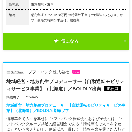
勤務地
東京都港区海岸
給与
想定年収：735-1570万円 ※時間外手当は一般職のみとなり、か
つ、実際の時間外手当は、勤務実...
気になる
ソフトバンク株式会社
New
地域経営・地方創生プロデューサー【自動運転モビリテ
ィサービス事業】（北海道）／BOLDLY出向.
正社員
掲載終了日：2026/9/2
地域経営・地方創生プロデューサー【自動運転モビリティサービス事
業】（北海道）／BOLDLY出向/ソフ
情報革命で人々を幸せに ソフトバンク株式会社および子会社は、ソ
フトバンクグループ共通の経営理念である「情報革命で人々を幸せ
に」という考え方の下、創業以来一貫して、情報革命を通じた人類と