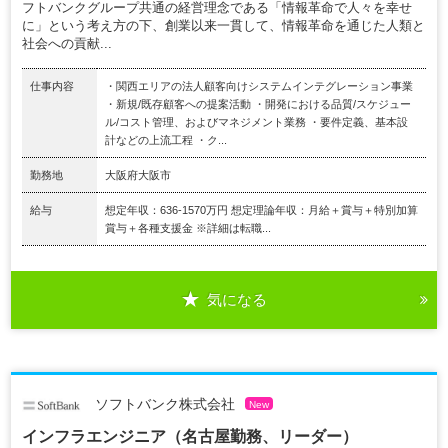
フトバンクグループ共通の経営理念である「情報革命で人々を幸せ
に」という考え方の下、創業以来一貫して、情報革命を通じた人類と
社会への貢献...
仕事内容
・関西エリアの法人顧客向けシステムインテグレーション事業
・新規/既存顧客への提案活動 ・開発における品質/スケジュー
ル/コスト管理、およびマネジメント業務 ・要件定義、基本設
計などの上流工程 ・ク...
勤務地
大阪府大阪市
給与
想定年収：636-1570万円 想定理論年収：月給＋賞与＋特別加算
賞与＋各種支援金 ※詳細は転職...
気になる
ソフトバンク株式会社
New
インフラエンジニア（名古屋勤務、リーダー）