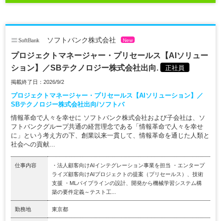
ソフトバンク株式会社
New
プロジェクトマネージャー・プリセールス【AIソリュー
ション】／SBテクノロジー株式会社出向.
正社員
掲載終了日：2026/9/2
プロジェクトマネージャー・プリセールス【AIソリューション】／
SBテクノロジー株式会社出向/ソフトバ
情報革命で人々を幸せに ソフトバンク株式会社および子会社は、ソ
フトバンクグループ共通の経営理念である「情報革命で人々を幸せ
に」という考え方の下、創業以来一貫して、情報革命を通じた人類と
社会への貢献...
仕事内容
・法人顧客向けAIインテグレーション事業を担当 ・エンタープ
ライズ顧客向けAIプロジェクトの提案（プリセールス）、技術
支援 ・MLパイプラインの設計、開発から機械学習システム構
築の要件定義～テスト工...
勤務地
東京都