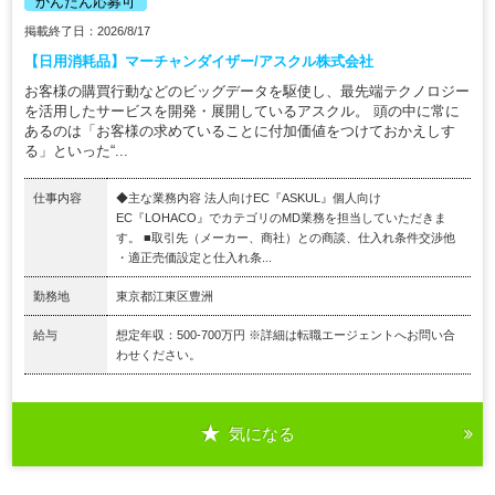
かんたん応募可
掲載終了日：2026/8/17
【日用消耗品】マーチャンダイザー/アスクル株式会社
お客様の購買行動などのビッグデータを駆使し、最先端テクノロジー
を活用したサービスを開発・展開しているアスクル。 頭の中に常に
あるのは「お客様の求めていることに付加価値をつけておかえしす
る」といった“...
仕事内容
◆主な業務内容 法人向けEC『ASKUL』個人向け
EC『LOHACO』でカテゴリのMD業務を担当していただきま
す。 ■取引先（メーカー、商社）との商談、仕入れ条件交渉他
・適正売価設定と仕入れ条...
勤務地
東京都江東区豊洲
給与
想定年収：500-700万円 ※詳細は転職エージェントへお問い合
わせください。
気になる