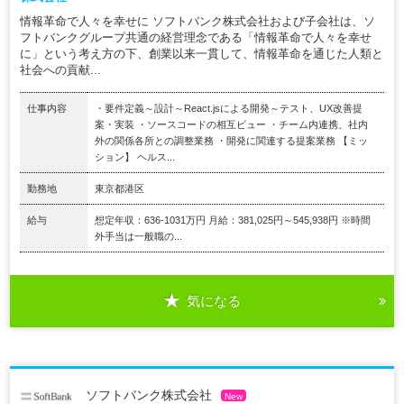
情報革命で人々を幸せに ソフトバンク株式会社および子会社は、ソ
フトバンクグループ共通の経営理念である「情報革命で人々を幸せ
に」という考え方の下、創業以来一貫して、情報革命を通じた人類と
社会への貢献...
仕事内容
・要件定義～設計～React.jsによる開発～テスト、UX改善提
案・実装 ・ソースコードの相互ビュー ・チーム内連携、社内
外の関係各所との調整業務 ・開発に関連する提案業務 【ミッ
ション】 ヘルス...
勤務地
東京都港区
給与
想定年収：636-1031万円 月給：381,025円～545,938円 ※時間
外手当は一般職の...
気になる
ソフトバンク株式会社
New