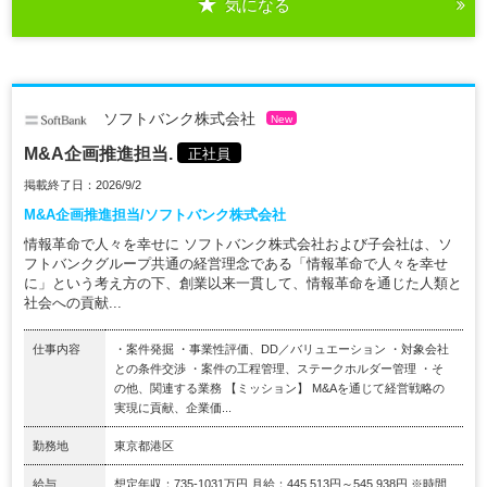
気になる
ソフトバンク株式会社
New
M&A企画推進担当.
正社員
掲載終了日：2026/9/2
M&A企画推進担当/ソフトバンク株式会社
情報革命で人々を幸せに ソフトバンク株式会社および子会社は、ソ
フトバンクグループ共通の経営理念である「情報革命で人々を幸せ
に」という考え方の下、創業以来一貫して、情報革命を通じた人類と
社会への貢献...
仕事内容
・案件発掘 ・事業性評価、DD／バリュエーション ・対象会社
との条件交渉 ・案件の工程管理、ステークホルダー管理 ・そ
の他、関連する業務 【ミッション】 M&Aを通じて経営戦略の
実現に貢献、企業価...
勤務地
東京都港区
給与
想定年収：735-1031万円 月給：445,513円～545,938円 ※時間