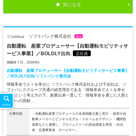
気になる
ソフトバンク株式会社
New
自動運転 産業プロデューサー【自動運転モビリティサ
ービス事業】／BOLDLY出向.
正社員
掲載終了日：2026/9/2
自動運転 産業プロデューサー【自動運転モビリティサービス事業】
／BOLDLY出向/ソフトバンク株式会
情報革命で人々を幸せに ソフトバンク株式会社および子会社は、ソ
フトバンクグループ共通の経営理念である「情報革命で人々を幸せ
に」という考え方の下、創業以来一貫して、情報革命を通じた人類と
社会への貢献...
条件変更
仕事内容
・自動運転産業プロデュースの全体戦略立案と実行 ・政府や自
動車メーカーとビジネスモデル・スキームをデザイン ・機関投
資家などと連携し、プロジェクトへの資金調達を実現 ・自治
体、交通事業者、サービサー...