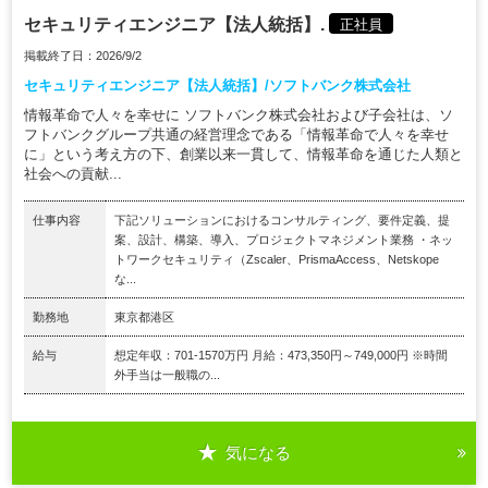
セキュリティエンジニア【法人統括】.
正社員
掲載終了日：2026/9/2
セキュリティエンジニア【法人統括】/ソフトバンク株式会社
情報革命で人々を幸せに ソフトバンク株式会社および子会社は、ソ
フトバンクグループ共通の経営理念である「情報革命で人々を幸せ
に」という考え方の下、創業以来一貫して、情報革命を通じた人類と
社会への貢献...
仕事内容
下記ソリューションにおけるコンサルティング、要件定義、提
案、設計、構築、導入、プロジェクトマネジメント業務 ・ネッ
トワークセキュリティ（Zscaler、PrismaAccess、Netskope
な...
勤務地
東京都港区
給与
想定年収：701-1570万円 月給：473,350円～749,000円 ※時間
外手当は一般職の...
気になる