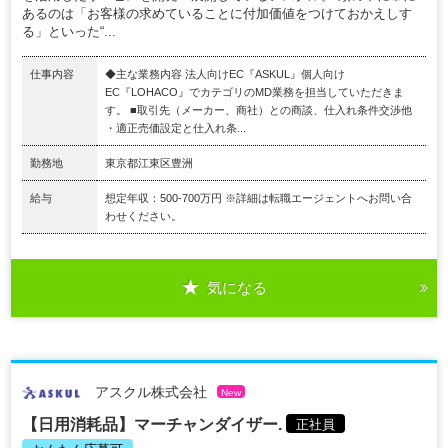
あるのは「お客様の求めていることに付加価値をつけておかえしす
る」といった“...
仕事内容
◆主な業務内容 法人向けEC『ASKUL』個人向け
EC『LOHACO』でカテゴリのMD業務を担当していただきま
す。 ■取引先（メーカー、商社）との商談、仕入れ条件交渉他
・適正売価設定と仕入れ条...
勤務地
東京都江東区豊洲
給与
想定年収：500-700万円 ※詳細は転職エージェントへお問い合
わせください。
気になる
アスクル株式会社
New
【日用消耗品】マーチャンダイザー.
正社員