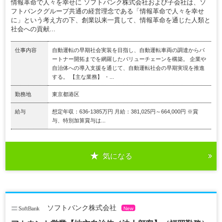
情報革命で人々を幸せに ソフトバンク株式会社および子会社は、ソ
フトバンクグループ共通の経営理念である「情報革命で人々を幸せ
に」という考え方の下、創業以来一貫して、情報革命を通じた人類と
社会への貢献...
仕事内容
自動運転の早期社会実装を目指し、自動運転車両の調達からパ
ートナー開拓までを網羅したバリューチェーンを構築。 企業や
自治体への導入支援を通じて、自動運転社会の早期実現を推進
する。 【主な業務】 ・...
勤務地
東京都港区
給与
想定年収：636-1385万円 月給：381,025円～664,000円 ※賞
与、特別加算賞与は...
気になる
ソフトバンク株式会社
New