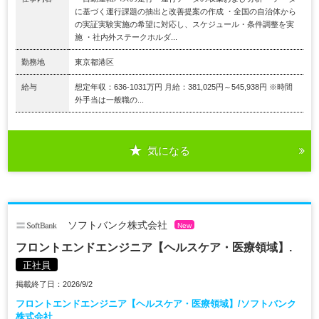
に基づく運行課題の抽出と改善提案の作成 ・全国の自治体から
の実証実験実施の希望に対応し、スケジュール・条件調整を実
施 ・社内外ステークホルダ...
勤務地
東京都港区
給与
想定年収：636-1031万円 月給：381,025円～545,938円 ※時間
外手当は一般職の...
気になる
ソフトバンク株式会社
New
フロントエンドエンジニア【ヘルスケア・医療領域】.
正社員
掲載終了日：2026/9/2
フロントエンドエンジニア【ヘルスケア・医療領域】/ソフトバンク
株式会社