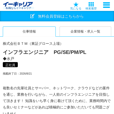
転職ならイーキャリア
気になる
検索履歴
無料会員登録はこちらから
仕事情報
企業情報・求人一覧
株式会社ＢＴＭ（東証グロース上場）
インフラエンジニア PG/SE/PM/PL
◆水戸
正社員
掲載終了日：
2026/8/21
複数名の先輩社員とサーバー、ネットワーク、クラウドなどの案件
を通じ、業務を行いながら、一人前のインフラエンジニアを目指し
て頂きます！ 知識をいち早く身に着けて頂くために、業務時間内で
も良いセミナーなどがあれば積極的にご参加いただいても問題ござ
いません。