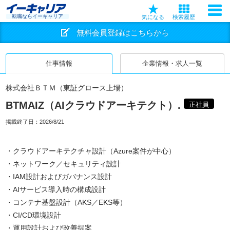
転職ならイーキャリア
気になる
検索履歴
無料会員登録はこちらから
仕事情報
企業情報・求人一覧
株式会社ＢＴＭ（東証グロース上場）
BTMAIZ（AIクラウドアーキテクト）.
正社員
掲載終了日：
2026/8/21
・クラウドアーキテクチャ設計（Azure案件が中心）
・ネットワーク／セキュリティ設計
・IAM設計およびガバナンス設計
・AIサービス導入時の構成設計
・コンテナ基盤設計（AKS／EKS等）
・CI/CD環境設計
・運用設計および改善提案