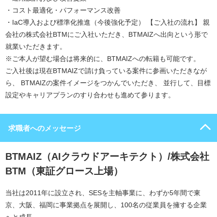
・コスト最適化・パフォーマンス改善
・IaC導入および標準化推進（今後強化予定） 【ご入社の流れ】 親
会社の株式会社BTMにご入社いただき、BTMAIZへ出向という形で
就業いただきます。
※ご本人が望む場合は将来的に、BTMAIZへの転籍も可能です。
ご入社後は現在BTMAIZで請け負っている案件に参画いただきなが
ら、 BTMAIZの案件イメージをつかんでいただき、 並行して、目標
設定やキャリアプランのすり合わせも進めて参ります。
求職者へのメッセージ
BTMAIZ（AIクラウドアーキテクト）/株式会社
BTM（東証グロース上場）
当社は2011年に設立され、SESを主軸事業に、わずか5年間で東
京、大阪、福岡に事業拠点を展開し、100名の従業員を擁する企業