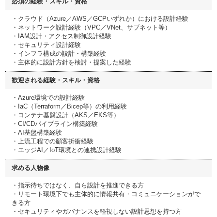
必須の経験・スキル・資格
・クラウド（Azure／AWS／GCPいずれか）における設計経験
・ネットワーク設計経験（VPC／VNet、サブネット等）
・IAM設計・アクセス制御設計経験
・セキュリティ設計経験
・インフラ構成の設計・構築経験
・主体的に設計方針を検討・提案した経験
歓迎される経験・スキル・資格
・Azure環境での設計経験
・IaC（Terraform／Bicep等）の利用経験
・コンテナ基盤設計（AKS／EKS等）
・CI/CDパイプライン構築経験
・AI基盤構築経験
・上流工程での顧客折衝経験
・エッジAI／IoT環境との連携設計経験
求める人物像
・指示待ちではなく、自ら設計を推進できる方
・リモート環境下でも主体的に情報共有・コミュニケーションがで
きる方
・セキュリティやガバナンスを軽視しない設計思想を持つ方