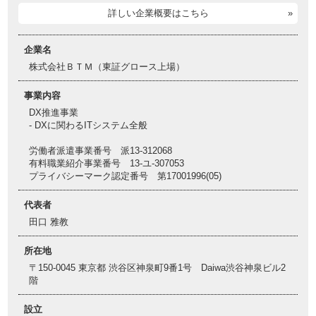
詳しい企業概要はこちら
企業名
株式会社ＢＴＭ（東証グロース上場）
事業内容
DX推進事業
- DXに関わるITシステム全般
労働者派遣事業番号 派13-312068
有料職業紹介事業番号 13-ユ-307053
プライバシーマーク認定番号 第17001996(05)
代表者
田口 雅教
所在地
〒150-0045 東京都 渋谷区神泉町9番1号 Daiwa渋谷神泉ビル2
階
設立