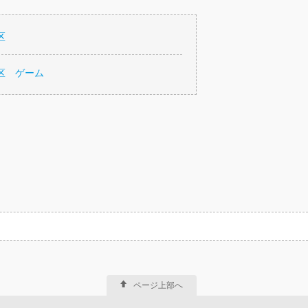
区
区 ゲーム
ページ上部へ