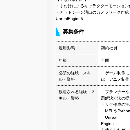
・手付けによるキャラクターモーション
・カットシーン演出のカメラワーク作成 【主な
UnrealEngine5
募集条件
雇用形態
契約社員
年齢
不問
必須の経験・スキ
・ゲーム制作に
ル・資格
は アニメ制作
歓迎される経験・ス
・プランナーや
キル・資格
題解決方法の提
・リグ作成の実
・MELやPyth
・Unreal
Engine