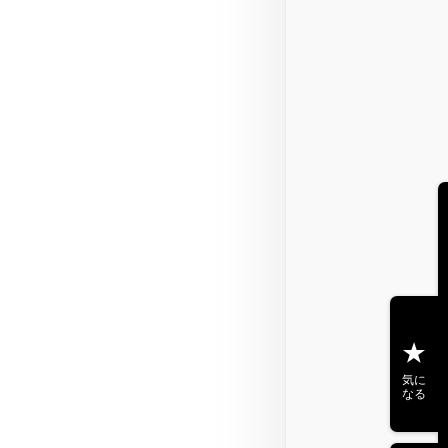
気に
なる