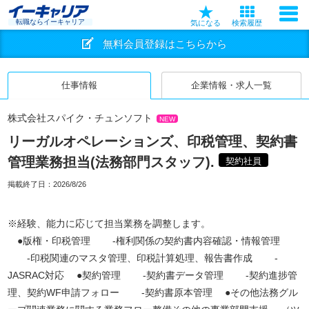
転職ならイーキャリア
気になる
検索履歴
無料会員登録はこちらから
仕事情報
企業情報・求人一覧
株式会社スパイク・チュンソフト
NEW
リーガルオペレーションズ、印税管理、契約書
管理業務担当(法務部門スタッフ).
契約社員
掲載終了日：
2026/8/26
※経験、能力に応じて担当業務を調整します。
●版権・印税管理 -権利関係の契約書内容確認・情報管理
-印税関連のマスタ管理、印税計算処理、報告書作成 -
JASRAC対応 ●契約管理 -契約書データ管理 -契約進捗管
理、契約WF申請フォロー -契約書原本管理 ●その他法務グル