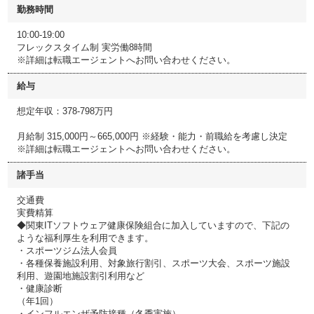
勤務時間
10:00-19:00
フレックスタイム制 実労働8時間
※詳細は転職エージェントへお問い合わせください。
給与
想定年収：378-798万円
月給制 315,000円～665,000円 ※経験・能力・前職給を考慮し決定
※詳細は転職エージェントへお問い合わせください。
諸手当
交通費
実費精算
◆関東ITソフトウェア健康保険組合に加入していますので、下記の
ような福利厚生を利用できます。
・スポーツジム法人会員
・各種保養施設利用、対象旅行割引、スポーツ大会、スポーツ施設
利用、遊園地施設割引利用など
・健康診断
（年1回）
・インフルエンザ予防接種（冬季実施）