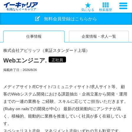
転職ならイーキャリア
気になる
検索履歴
無料会員登録はこちらから
仕事情報
企業情報・求人一覧
株式会社アピリッツ（東証スタンダード上場）
Webエンジニア.
正社員
掲載終了日：
2026/8/26
メディアサイト/ECサイト/コミュニティサイト/求人サイト等、 顧
客のWebシステム開発における課題抽出・企画立案から開発・運用
までの一連の業務を ご経験、スキルに応じてご担当いただきます。
(Ruby on railsでの開発が中心） 最新の技術動向にアンテナが高
く、積極的、能動的に業務を推進していく社員が多く在籍していま
す。
スペシャリスト志向、マネジメント志向いずれの方も歓迎です。