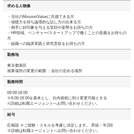
求める人物像
・当社のMission/Valueに共感できる方
・傾聴力を持ち論理的な話し方の出来る方
・相手に好印象を与える笑顔や姿勢をお持ちの方
・HR領域、ベンチャー/スタートアップで働くことの意義をお持ちの
方
・組織への臨床実践と研究意欲をお持ちの方
勤務地
東京都港区
就業場所の変更の範囲 ：会社の定める場所
勤務時間
09:00-18:00
※9:00-18:00を基本とし、社内規程に則り変更可能とする
※詳細は転職エージェントへお問い合わせください。
給与
応相談 ※ご経験・スキルを考慮し決定します。 昇給：年2回
※詳細は転職エージェントへお問い合わせください。