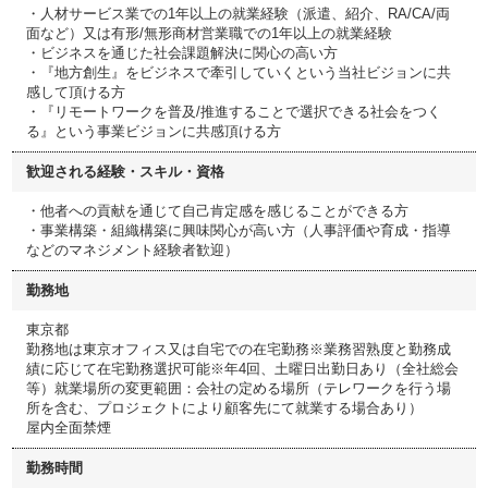
・人材サービス業での1年以上の就業経験（派遣、紹介、RA/CA/両
面など）又は有形/無形商材営業職での1年以上の就業経験
・ビジネスを通じた社会課題解決に関心の高い方
・『地方創生』をビジネスで牽引していくという当社ビジョンに共
感して頂ける方
・『リモートワークを普及/推進することで選択できる社会をつく
る』という事業ビジョンに共感頂ける方
歓迎される経験・スキル・資格
・他者への貢献を通じて自己肯定感を感じることができる方
・事業構築・組織構築に興味関心が高い方（人事評価や育成・指導
などのマネジメント経験者歓迎）
勤務地
東京都
勤務地は東京オフィス又は自宅での在宅勤務※業務習熟度と勤務成
績に応じて在宅勤務選択可能※年4回、土曜日出勤日あり（全社総会
等）就業場所の変更範囲：会社の定める場所（テレワークを行う場
所を含む、プロジェクトにより顧客先にて就業する場合あり）
屋内全面禁煙
勤務時間