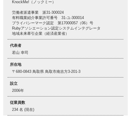
KnockMe!（ノックミー）
労働者派遣事業 派31-300024
有料職業紹介事業許可番号 31-ユ-300014
プライバシーマーク認定 第17000057（06）号
Rubyアソシエーション認定システムインテグレータ
地域未来牽引企業（経済産業省）
代表者
若山 幸司
所在地
〒680-0843 鳥取県 鳥取市南吉方3-201-3
設立
2006年
従業員数
234 名 (現在)