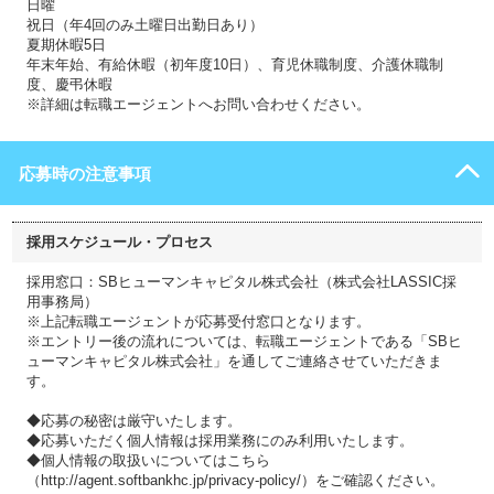
日曜
祝日（年4回のみ土曜日出勤日あり）
夏期休暇5日
年末年始、有給休暇（初年度10日）、育児休職制度、介護休職制
度、慶弔休暇
※詳細は転職エージェントへお問い合わせください。
応募時の注意事項
採用スケジュール・プロセス
採用窓口：SBヒューマンキャピタル株式会社（株式会社LASSIC採
用事務局）
※上記転職エージェントが応募受付窓口となります。
※エントリー後の流れについては、転職エージェントである「SBヒ
ューマンキャピタル株式会社」を通してご連絡させていただきま
す。
◆応募の秘密は厳守いたします。
◆応募いただく個人情報は採用業務にのみ利用いたします。
◆個人情報の取扱いについてはこちら
（http://agent.softbankhc.jp/privacy-policy/）をご確認ください。